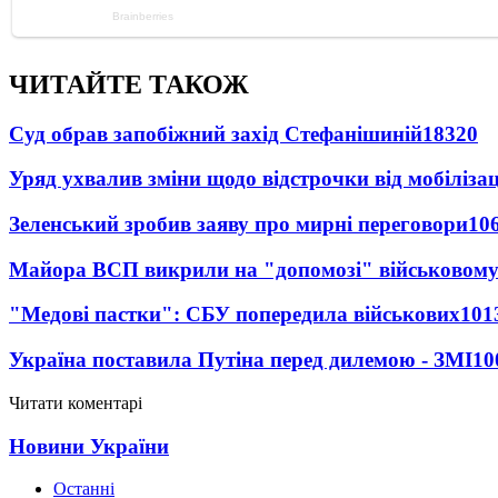
ЧИТАЙТЕ ТАКОЖ
Суд обрав запобіжний захід Стефанішиній
18320
Уряд ухвалив зміни щодо відстрочки від мобілізац
Зеленський зробив заяву про мирні переговори
10
Майора ВСП викрили на "допомозі" військовому
"Медові пастки": СБУ попередила військових
101
Україна поставила Путіна перед дилемою - ЗМІ
10
Читати коментарі
Новини України
Останні