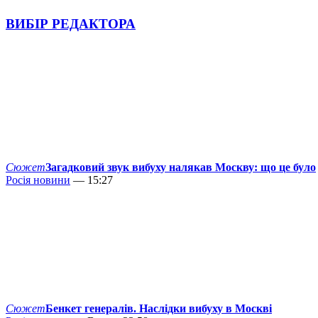
ВИБІР РЕДАКТОРА
Сюжет
Загадковий звук вибуху налякав Москву: що це було
Росія новини
— 15:27
Сюжет
Бенкет генералів. Наслідки вибуху в Москві