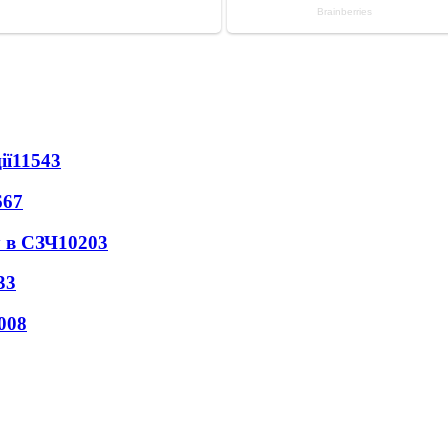
ії
11543
667
 в СЗЧ
10203
33
008