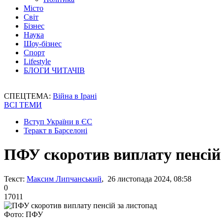
Місто
Світ
Бізнес
Наука
Шоу-бізнес
Спорт
Lifestyle
БЛОГИ ЧИТАЧІВ
СПЕЦТЕМА:
Війна в Ірані
ВСІ ТЕМИ
Вступ України в ЄС
Теракт в Барселоні
ПФУ скоротив виплату пенсій
Текст:
Максим Липчанський
, 26 листопада 2024, 08:58
0
17011
Фото: ПФУ