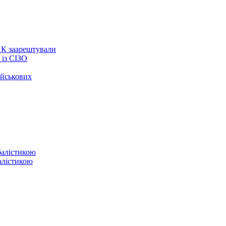
ЦК заарештували
із СІЗО
ійськових
балістикою