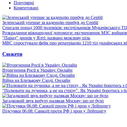
Популярні
Коментовані
Зеленський уперше за каденцію прибув до Сербії
Списали понад 1000 чоловіків: ексочільників Мукачівського Т
Розкрадання міжнародної допомоги: ексчиновник МЗС вийшов 
"Парад" дронів у Ялті: названо можливу ціль
МВС спростувало фейк про репатріацію 1210 тіл українських в
Сюжети
Вторгнення Росії в Україну. Онлайн
Війна на Близькому Сході. Онлайн
"Полювати на лучника, а не на стрілу". Як Україні боротись з 
Загадковий звук вибуху налякав Москву: що це було
Підсумки 06.08: Санкції проти РФ і дрон у Лейпцигу