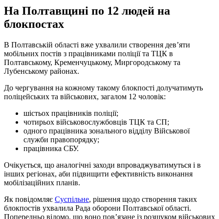
На Полтавщині по 12 людей на
блокпостах
В Полтавській області вже ухвалили створення дев’яти
мобільних постів з працівниками поліції та ТЦК в
Полтавському, Кременчуцькому, Миргородському та
Лубенському районах.
До чергування на кожному такому блокпості долучатимуть
поліцейських та військових, загалом 12 чоловік:
шістьох працівників поліції;
чотирьох військовослужбовців ТЦК та СП;
одного працівника зонального відділу Військової
служби правопорядку;
працівника СБУ.
Очікується, що аналогічні заходи впроваджуватимуться і в
інших регіонах, аби підвищити ефективність виконання
мобілізаційних планів.
Як повідомляє
Суспільне
, рішення щодо створення таких
блокпостів ухвалила Рада оборони Полтавської області.
Попередньо відомо, що воно пов’язане із розшуком військових