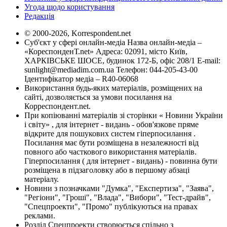
Угода щодо користування
Редакція
© 2000-2026, Korrespondent.net
Суб'єкт у сфері онлайн-медіа Назва онлайн-медіа –
«КореспонденТ.net» Адреса: 02091, місто Київ,
ХАРКІВСЬКЕ ШОСЕ, будинок 172-Б, офіс 208/1 E-mail:
sunlight@mediadim.com.ua
Телефон: 044-205-43-00
Ідентифікатор медіа – R40-06068
Використання будь-яких матеріалів, розміщених на
сайті, дозволяється за умови посилання на
Корреспондент.net.
При копіюванні матеріалів зі сторінки « Новини України
і світу» , для інтернет - видань - обов'язкове пряме
відкрите для пошукових систем гіперпосилання .
Посилання має бути розміщена в незалежності від
повного або часткового використання матеріалів.
Гіперпосилання ( для інтернет - видань) - повинна бути
розміщена в підзаголовку або в першому абзаці
матеріалу.
Новини з позначками "Думка", "Експертиза", "Заява",
"Регіони", "Гроші", "Влада", "Вибори", "Тест-драйв",
"Спецпроекти", "Промо" публікуються на правах
реклами.
Розділ Спецпроекти створюється спільно з