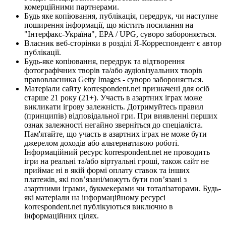
комерційними партнерами.
Будь яке копіювання, публікація, передрук, чи наступне
поширення інформації, що містить посилання на
"Інтерфакс-Україна", EPA / UPG, суворо забороняється.
Власник веб-сторінки в розділі Я-Корреспондент є автор
публікації.
Будь-яке копіювання, передрук та відтворення
фотографічних творів та/або аудіовізуальних творів
правовласника Getty Images - суворо забороняється.
Матеріали сайту korrespondent.net призначені для осіб
старше 21 року (21+). Участь в азартних іграх може
викликати ігрову залежність. Дотримуйтесь правил
(принципів) відповідальної гри. При виявленні перших
ознак залежності негайно зверніться до спеціаліста.
Пам'ятайте, що участь в азартних іграх не може бути
джерелом доходів або альтернативою роботі.
Інформаційний ресурс korrespondent.net не проводить
ігри на реальні та/або віртуальні гроші, також сайт не
приймає ні в якій формі оплату ставок та інших
платежів, які пов’язані/можуть бути пов’язані з
азартними іграми, букмекерами чи тоталізаторами. Будь-
які матеріали на інформаційному ресурсі
korrespondent.net публікуються виключно в
інформаційних цілях.