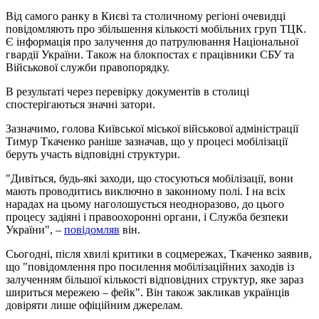
Від самого ранку в Києві та столичному регіоні очевидці
повідомляють про збільшення кількості мобільних груп ТЦК.
Є інформація про залучення до патрулювання Національної
гвардії України. Також на блокпостах є працівники СБУ та
Військової служби правопорядку.
В результаті через перевірку документів в столиці
спостерігаються значні затори.
Зазначимо, голова Київської міської військової адміністрації
Тимур Ткаченко раніше зазначав, що у процесі мобілізації
беруть участь відповідні структури.
"Дивіться, будь-які заходи, що стосуються мобілізації, вони
мають проводитись виключно в законному полі. І на всіх
нарадах на цьому наголошується неодноразово, до цього
процесу задіяні і правоохоронні органи, і Служба безпеки
України", –
повідомляв
він.
Сьогодні, після хвилі критики в соцмережах, Ткаченко заявив,
що "повідомлення про посилення мобілізаційних заходів із
залученням більшої кількості відповідних структур, яке зараз
шириться мережею – фейк". Він також закликав українців
довіряти лише офіційним джерелам.