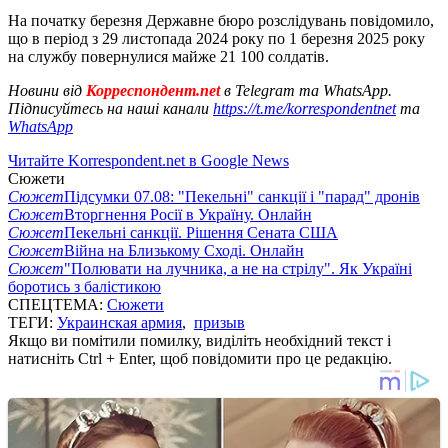
На початку березня Державне бюро розслідувань повідомило,
що в період з 29 листопада 2024 року по 1 березня 2025 року
на службу повернулися майже 21 100 солдатів.
Новини від
Корреспондент.net
в Telegram та WhatsApp.
Підписуйтесь на наші канали
https://t.me/korrespondentnet
та
WhatsApp
Читайте Korrespondent.net в Google News
Сюжети
Сюжет
Підсумки 07.08: "Пекельні" санкції і "парад" дронів
Сюжет
Вторгнення Росії в Україну. Онлайн
Сюжет
Пекельні санкції. Рішення Сената США
Сюжет
Війна на Близькому Сході. Онлайн
Сюжет
"Полювати на лучника, а не на стрілу". Як Україні
боротись з балістикою
СПЕЦТЕМА:
Сюжети
ТЕГИ:
Украинская армия
,
призыв
Якщо ви помітили помилку, виділіть необхідний текст і
натисніть Ctrl + Enter, щоб повідомити про це редакцію.