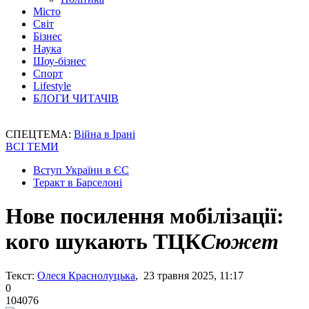
Місто
Світ
Бізнес
Наука
Шоу-бізнес
Спорт
Lifestyle
БЛОГИ ЧИТАЧІВ
СПЕЦТЕМА:
Війна в Ірані
ВСІ ТЕМИ
Вступ України в ЄС
Теракт в Барселоні
Нове посилення мобілізації:
кого шукають ТЦК
Сюжет
Текст:
Олеся Краснолуцька
, 23 травня 2025, 11:17
0
104076