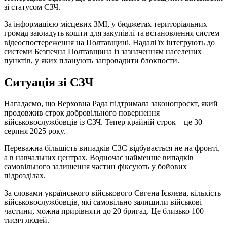
зі статусом СЗЧ.
За інформацією місцевих ЗМІ, у бюджетах територіальних
громад закладуть кошти для закупівлі та встановлення систем
відеоспостереження на Полтавщині. Надалі їх інтегрують до
системи Безпечна Полтавщина із зазначенням населених
пунктів, у яких планують запровадити блокпости.
Ситуація зі СЗЧ
Нагадаємо, що Верховна Рада підтримала законопроєкт, який
продовжив строк добровільного повернення
військовослужбовців із СЗЧ. Тепер крайній строк – це 30
серпня 2025 року.
Переважна більшість випадків СЗС відбувається не на фронті,
а в навчальних центрах. Водночас найменше випадків
самовільного залишення частин фіксують у бойових
підрозділах.
За словами українського військового Євгена Ієвлєва, кількість
військовослужбовців, які самовільно залишили військові
частини, можна прирівняти до 20 бригад. Це близько 100
тисяч людей.