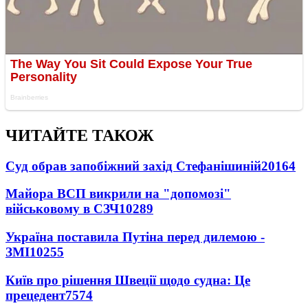
ЧИТАЙТЕ ТАКОЖ
Суд обрав запобіжний захід Стефанішиній
20164
Майора ВСП викрили на "допомозі"
військовому в СЗЧ
10289
Україна поставила Путіна перед дилемою -
ЗМІ
10255
Київ про рішення Швеції щодо судна: Це
прецедент
7574