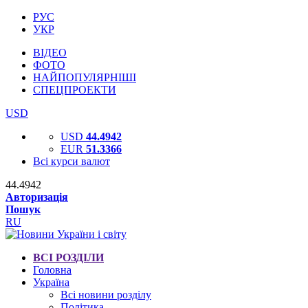
РУС
УКР
ВІДЕО
ФОТО
НАЙПОПУЛЯРНІШІ
СПЕЦПРОЕКТИ
USD
USD
44.4942
EUR
51.3366
Всі курси валют
44.4942
Авторизація
Пошук
RU
ВСІ РОЗДІЛИ
Головна
Україна
Всі новини розділу
Політика