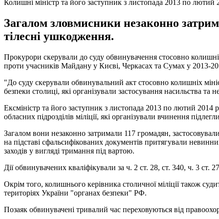
Колишні міністр та його заступник з листопада 2013 по лютий
Загалом зловмисники незаконно затрима
тілесні ушкодження.
Прокурори скерували до суду обвинувачення стосовно колишніх к
проти учасників Майдану у Києві, Черкасах та Сумах у 2013-2
"До суду скерували обвинувальний акт стосовно колишніх мініст
безпеки столиці, які організували застосування насильства та н
Ексміністр та його заступник з листопада 2013 по лютий 2014 р
обласних підрозділів міліції, які організували вчинення підле
Загалом вони незаконно затримали 117 громадян, застосовували 
на підставі сфальсифікованих документів притягували невинних
заходів у вигляді тримання під вартою.
Дії обвинувачених кваліфікували за ч. 2 ст. 28, ст. 340, ч. 3 ст. 27, 
Окрім того, колишнього керівника столичної міліції також суди
територіях України "органах безпеки" РФ.
Позаяк обвинувачені тривалий час переховуються від правоохоро