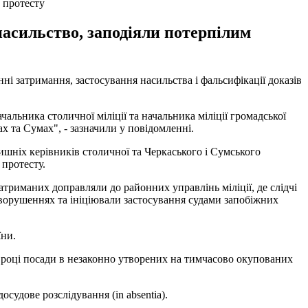
 протесту
насильство, заподіяли потерпілим
ні затримання, застосування насильства і фальсифікації доказів
альника столичної міліції та начальника міліції громадської
ах та Сумах", - зазначили у повідомленні.
ишніх керівників столичної та Черкаського і Сумського
 протесту.
триманих доправляли до районних управлінь міліції, де слідчі
аворушеннях та ініціювали застосування судами запобіжних
їни.
23 році посади в незаконно утворених на тимчасово окупованих
судове розслідування (in absentia).