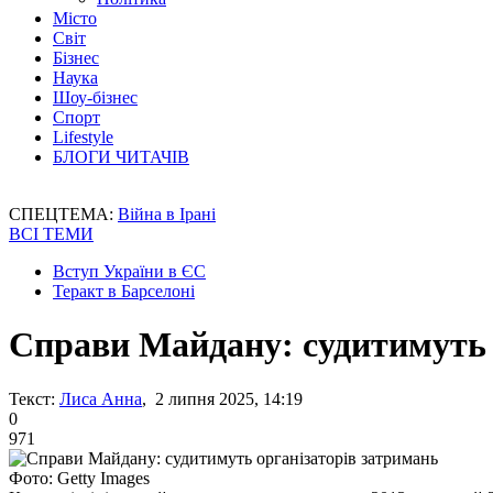
Місто
Світ
Бізнес
Наука
Шоу-бізнес
Спорт
Lifestyle
БЛОГИ ЧИТАЧІВ
СПЕЦТЕМА:
Війна в Ірані
ВСІ ТЕМИ
Вступ України в ЄС
Теракт в Барселоні
Справи Майдану: судитимуть 
Текст:
Лиса Анна
, 2 липня 2025, 14:19
0
971
Фото: Getty Images