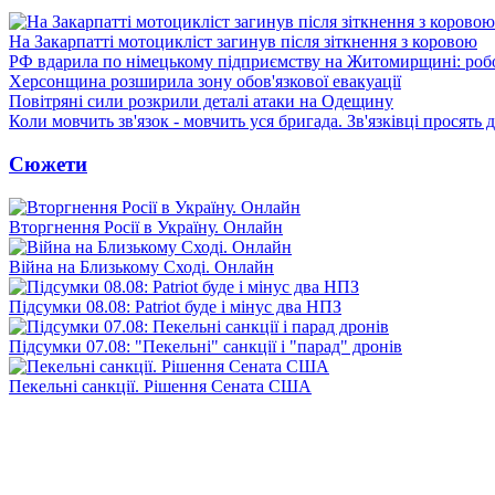
На Закарпатті мотоцикліст загинув після зіткнення з коровою
РФ вдарила по німецькому підприємству на Житомирщині: роб
Херсонщина розширила зону обов'язкової евакуації
Повітряні сили розкрили деталі атаки на Одещину
Коли мовчить зв'язок - мовчить уся бригада. Зв'язківці просять
Сюжети
Вторгнення Росії в Україну. Онлайн
Війна на Близькому Сході. Онлайн
Підсумки 08.08: Patriot буде і мінус два НПЗ
Підсумки 07.08: "Пекельні" санкції і "парад" дронів
Пекельні санкції. Рішення Сената США