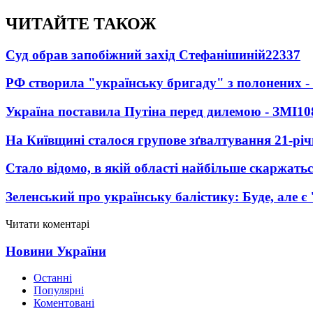
ЧИТАЙТЕ ТАКОЖ
Суд обрав запобіжний захід Стефанішиній
22337
РФ створила "українську бригаду" з полонених -
Україна поставила Путіна перед дилемою - ЗМІ
10
На Київщині сталося групове зґвалтування 21-річ
Стало відомо, в якій області найбільше скаржать
Зеленський про українську балістику: Буде, але є
Читати коментарі
Новини України
Останні
Популярні
Коментовані