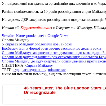
У повідомленні нагадали, за організацію цих злочинів в м. Черк
Раніше повідомлялося, за 10 років розслідування справ Майдан
Нагадаємо, ДБР завершило розслідування щодо експосадовців М
Новини від
Корреспондент.net
в Telegram та WhatsApp. Підпис
Читайте Korrespondent.net в Google News
Справа Майдану
У справах Майдану оголосили нові вироки
Ексберкутівця з Чорної роти заочно засудили до десяти років
Справи Майдану: завершено розслідування щодо командирів Б
Справи Майдану: суд виніс вирок екскерівнику київського Бер
Справа Майдану: до суду скерували обвинувачення проти екс
СПЕЦТЕМА:
Справа Майдану
ТЕГИ:
суд
,
расследование
,
обвинение
Якщо ви помітили помилку, виділіть необхідний текст і натисніт