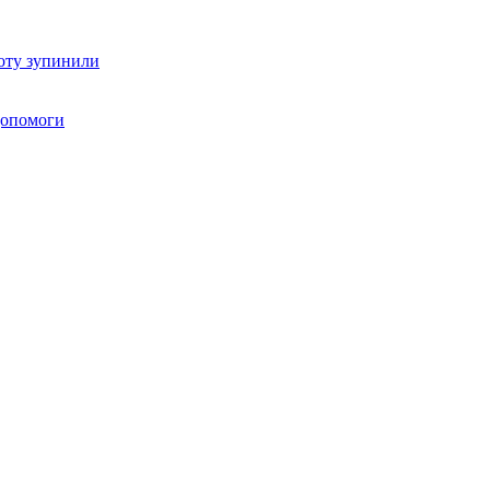
оту зупинили
 допомоги