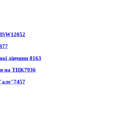
 ISW
12052
877
ної дівчини
8163
ся на ТЦК
7936
 "але"
7457