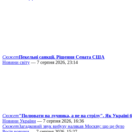
Сюжет
Пекельні санкції. Рішення Сената США
Новини світу
— 7 серпня 2026, 23:14
Сюжет
"Полювати на лучника, а не на стрілу". Як Україні 
Новини України
— 7 серпня 2026, 16:36
Сюжет
Загадковий звук вибуху налякав Москву: що це було
Росія новини
— 7 серпня 2026, 15:27