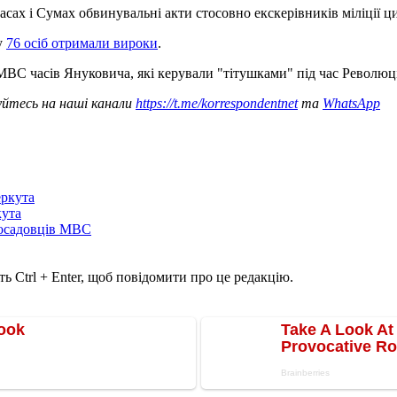
асах і Сумах обвинувальні акти стосовно екскерівників міліції ци
у
76 осіб отримали вироки
.
ВС часів Януковича, які керували "тітушками" під час Революці
уйтесь на наші канали
https://t.me/korrespondentnet
та
WhatsApp
еркута
кута
посадовців МВС
ь Ctrl + Enter, щоб повідомити про це редакцію.