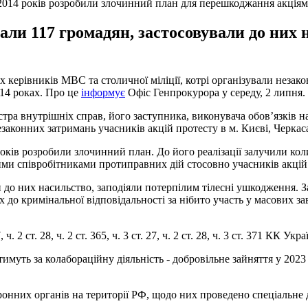
 2014 років розробили злочинний план для перешкоджання акціям
ли 117 громадян, застосовували до них 
ерівників МВС та столичної міліції, котрі організували незакон
014 роках. Про це
інформує
Офіс Генпрокурора у середу, 2 липня.
ра внутрішніх справ, його заступника, виконувача обов’язків нач
езаконних затримань учасників акцій протесту в м. Києві, Черкас
оків розробили злочинний план. До його реалізації залучили кол
глими співробітниками протиправних дій стосовно учасників акцій
до них насильство, заподіяли потерпілим тілесні ушкодження. За
 до кримінальної відповідальності за нібито участь у масових з
ч. 2 ст. 28, ч. 2 ст. 365, ч. 3 ст. 27, ч. 2 ст. 28, ч. 3 ст. 371 КК Укра
тимуть за колабораційну діяльність - добровільне зайняття у 20
нних органів на території РФ, щодо них проведено спеціальне до