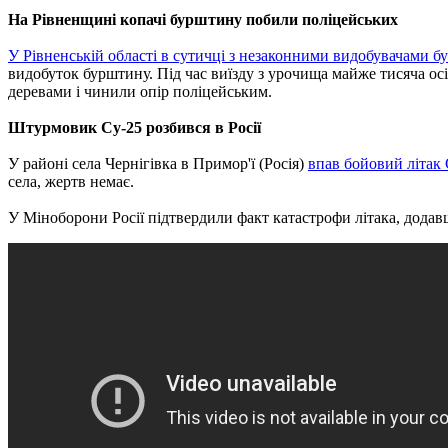
На Рівненщині копачі бурштину побили поліцейських
У Рівненській області в сутичці з незаконними видобувачами бу
видобуток бурштину. Під час виїзду з урочища майже тисяча ос
деревами і чинили опір поліцейським.
Штурмовик Су-25 розбився в Росії
У районі села Чернігівка в Примор'ї (Росія)
впав бойовий літак
села, жертв немає.
У Міноборони Росії підтвердили факт катастрофи літака, додав