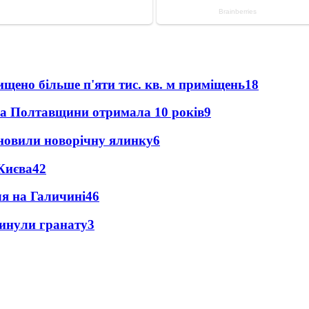
щено більше п'яти тис. кв. м приміщень
18
ка Полтавщини отримала 10 років
9
новили новорічну ялинку
6
Києва
4
2
ля на Галичині
4
6
кинули гранату
3