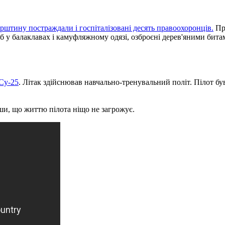
рштину постраждали і госпіталізовані десять правоохоронців.
Пр
іб у балаклавах і камуфляжному одязі, озброєні дерев'яними би
 Су-25
. Літак здійснював навчально-тренувальний політ. Пілот був
ши, що життю пілота ніщо не загрожує.