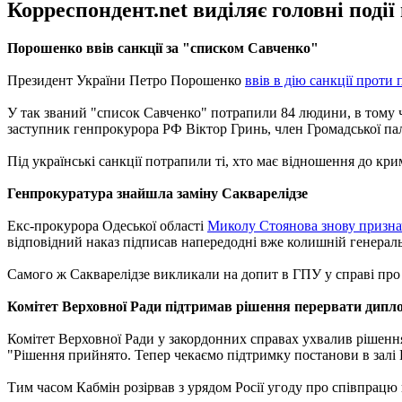
Корреспондент.net виділяє головні поді
Порошенко ввів санкції за "списком Савченко"
Президент України Петро Порошенко
ввів в дію санкції проти
У так званий "список Савченко" потрапили 84 людини, в тому 
заступник генпрокурора РФ Віктор Гринь, член Громадської па
Під українські санкції потрапили ті, хто має відношення до к
Генпрокуратура знайшла заміну Сакварелідзе
Екс-прокурора Одеської області
Миколу Стоянова знову признач
відповідний наказ підписав напередодні вже колишній генерал
Самого ж Сакварелідзе викликали на допит в ГПУ у справі про
Комітет Верховної Ради підтримав рішення перервати дипло
Комітет Верховної Ради у закордонних справах ухвалив рішен
"Рішення прийнято. Тепер чекаємо підтримку постанови в залі В
Тим часом Кабмін розірвав з урядом Росії угоду про співпрацю 