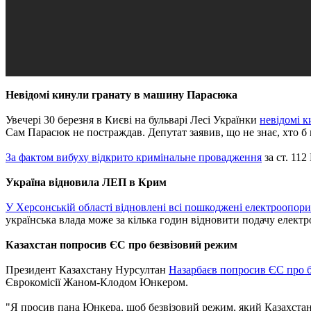
Невідомі кинули гранату в машину Парасюка
Увечері 30 березня в Києві на бульварі Лесі Українки
невідомі 
Сам Парасюк не постраждав. Депутат заявив, що не знає, хто б
За фактом вибуху відкрито кримінальне провадження
за ст. 11
Україна відновила ЛЕП в Крим
У Херсонській області відновлені всі пошкоджені електроопори
українська влада може за кілька годин відновити подачу електр
Казахстан попросив ЄС про безвізовий режим
Президент Казахстану Нурсултан
Назарбаєв попросив ЄС про б
Єврокомісії Жаном-Клодом Юнкером.
"Я просив пана Юнкера, щоб безвізовий режим, який Казахстан з