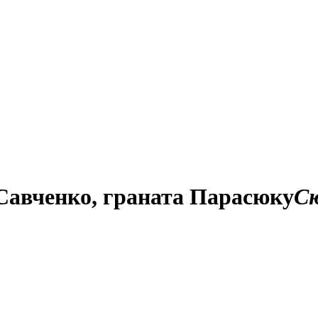
 Савченко, граната Парасюку
С