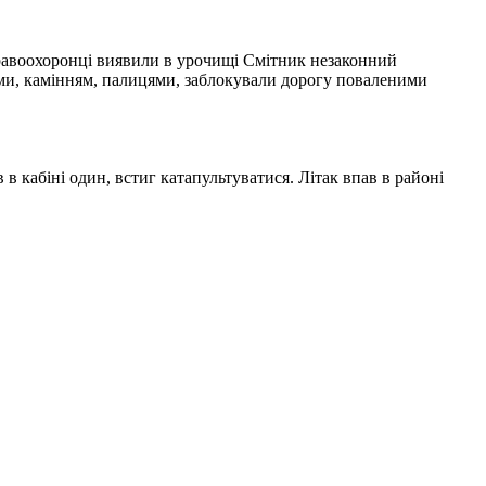
авоохоронці виявили в урочищі Смітник незаконний
тами, камінням, палицями, заблокували дорогу поваленими
 в кабіні один, встиг катапультуватися. Літак впав в районі