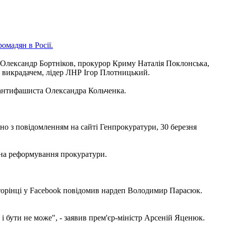
омадян в Росії.
Б Олександр Бортніков, прокурор Криму Наталія Поклонська,
м викрадачем, лідер ЛНР Ігор Плотницький.
і антифашиста Олександра Кольченка.
ідно з повідомленням на сайті Генпрокуратури, 30 березня
 на реформування прокуратури.
сторінці у Facebook повідомив нардеп Володимир Парасюк.
 і бути не може", - заявив прем'єр-міністр Арсеній Яценюк.