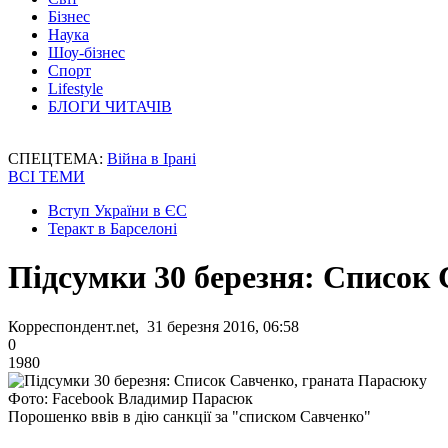
Бізнес
Наука
Шоу-бізнес
Спорт
Lifestyle
БЛОГИ ЧИТАЧІВ
СПЕЦТЕМА:
Війна в Ірані
ВСІ ТЕМИ
Вступ України в ЄС
Теракт в Барселоні
Підсумки 30 березня: Список
Корреспондент.net, 31 березня 2016, 06:58
0
1980
Фото: Facebook Владимир Парасюк
Порошенко ввів в дію санкції за "списком Савченко"