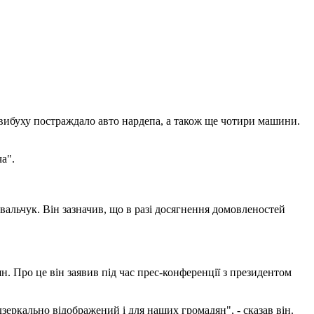
 вибуху постраждало авто нардепа, а також ще чотири машини.
а".
вальчук. Він зазначив, що в разі досягнення домовленостей
н. Про це він заявив під час прес-конференції з президентом
зеркально відображений і для наших громадян", - сказав він.