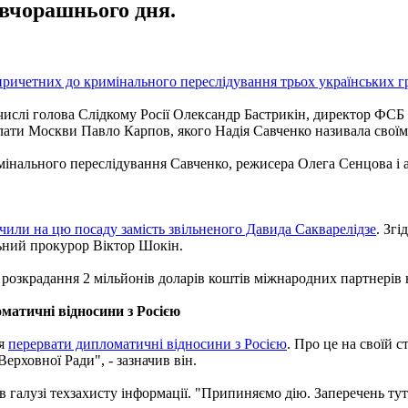
ї вчорашнього дня.
 причетних до кримінального переслідування трьох українських гр
числі голова Слідкому Росії Олександр Бастрикін, директор ФС
лати Москви Павло Карпов, якого Надія Савченко називала свої
римінального переслідування Савченко, режисера Олега Сенцова 
или на цю посаду замість звільненого Давида Сакварелідзе
. Зг
ьний прокурор Віктор Шокін.
 розкрадання 2 мільйонів доларів коштів міжнародних партнерів
матичні відносини з Росією
ня
перервати дипломатичні відносини з Росією
. Про це на своїй 
ерховної Ради", - зазначив він.
в галузі техзахисту інформації. "Припиняємо дію. Заперечень тут