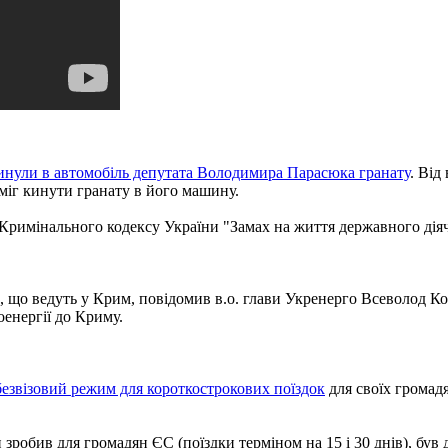
кинули в автомобіль депутата Володимира Парасюка гранату
. Від
 міг кинути гранату в його машину.
2 Кримінального кодексу України "Замах на життя державного діяч
, що ведуть у Крим, повідомив в.о. глави Укренерго Всеволод Ко
оенергії до Криму.
езвізовий режим для короткострокових поїздок
для своїх громадя
робив для громадян ЄС (поїздки терміном на 15 і 30 днів), був д