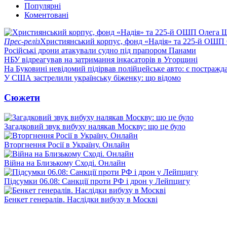
Популярні
Коментовані
Прес-реліз
Християнський корпус, фонд «Надія» та 225-й ОШП 
Російські дрони атакували судно під прапором Панами
НБУ відреагував на затримання інкасаторів в Угорщині
На Буковині невідомий підірвав полійцейське авто: є постражда
У США застрелили українську біженку: що відомо
Сюжети
Загадковий звук вибуху налякав Москву: що це було
Вторгнення Росії в Україну. Онлайн
Війна на Близькому Сході. Онлайн
Підсумки 06.08: Санкції проти РФ і дрон у Лейпцигу
Бенкет генералів. Наслідки вибуху в Москві