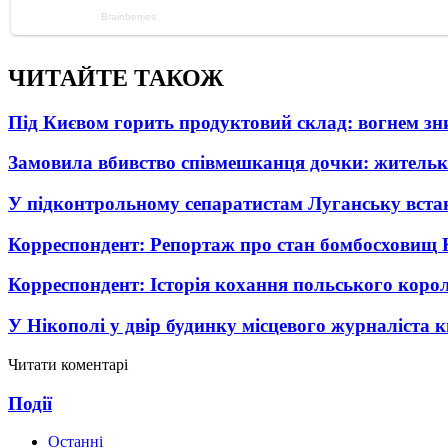
ЧИТАЙТЕ ТАКОЖ
Під Києвом горить продуктовий склад: вогнем зни
Замовила вбивство співмешканця дочки: житель
У підконтрольному сепаратистам Луганську вста
Корреспондент: Репортаж про стан бомбосховищ 
Корреспондент: Історія кохання польського коро
У Нікополі у двір будинку місцевого журналіста 
Читати коментарі
Події
Останні