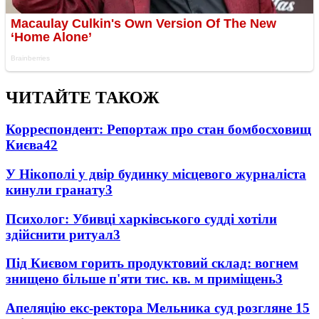
ЧИТАЙТЕ ТАКОЖ
Корреспондент: Репортаж про стан бомбосховищ
Києва
4
2
У Нікополі у двір будинку місцевого журналіста
кинули гранату
3
Психолог: Убивці харківського судді хотіли
здійснити ритуал
3
Під Києвом горить продуктовий склад: вогнем
знищено більше п'яти тис. кв. м приміщень
3
Апеляцію екс-ректора Мельника суд розгляне 15