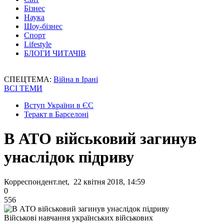
Бізнес
Наука
Шоу-бізнес
Спорт
Lifestyle
БЛОГИ ЧИТАЧІВ
СПЕЦТЕМА:
Війна в Ірані
ВСІ ТЕМИ
Вступ України в ЄС
Теракт в Барселоні
В АТО військовий загинув
унаслідок підриву
Корреспондент.net, 22 квітня 2018, 14:59
0
556
Військові навчання українських військових