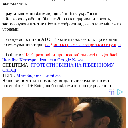
задовільний.
Праута також повідомив, що 21 квітня українські
військовослужбовці більше 20 разів відкривали вогонь,
застосовуючи штатне піхотне озброєння, дозволене мінських
угодами.
Нагадуємо, в штабі АТО 17 квітня повідомили, що на лінії
розмежування сторін
на Донбасі різко загострилася ситуація
.
Пізніше в
ОБСЄ розповіли про неастабільності на Донбасі
.
Читайте Korrespondent.net в Google News
СПЕЦТЕМА:
ПРОТЕСТИ І ВІЙНА НА ПІВДЕННОМУ
СХОДІ
ТЕГИ:
Минобороны
,
донбасс
Якщо ви помітили помилку, виділіть необхідний текст і
натисніть Ctrl + Enter, щоб повідомити про це редакцію.