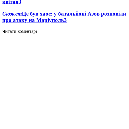
квітня
3
Сюжет
Це був хаос: у батальйоні Азов розповіли
про атаку на Маріуполь
3
Читати коментарі