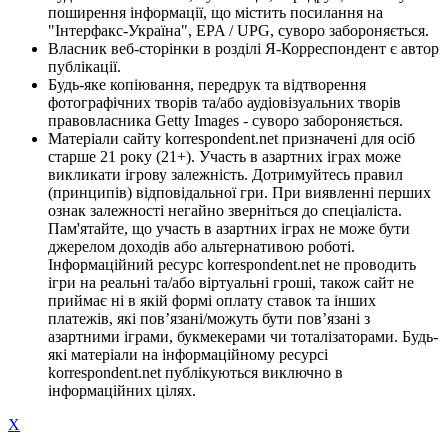
поширення інформації, що містить посилання на
"Інтерфакс-Україна", EPA / UPG, суворо забороняється.
Власник веб-сторінки в розділі Я-Корреспондент є автор
публікації.
Будь-яке копіювання, передрук та відтворення
фотографічних творів та/або аудіовізуальних творів
правовласника Getty Images - суворо забороняється.
Матеріали сайту korrespondent.net призначені для осіб
старше 21 року (21+). Участь в азартних іграх може
викликати ігрову залежність. Дотримуйтесь правил
(принципів) відповідальної гри. При виявленні перших
ознак залежності негайно зверніться до спеціаліста.
Пам'ятайте, що участь в азартних іграх не може бути
джерелом доходів або альтернативою роботі.
Інформаційний ресурс korrespondent.net не проводить
ігри на реальні та/або віртуальні гроші, також сайт не
приймає ні в якій формі оплату ставок та інших
платежів, які пов’язані/можуть бути пов’язані з
азартними іграми, букмекерами чи тоталізаторами. Будь-
які матеріали на інформаційному ресурсі
korrespondent.net публікуються виключно в
інформаційних цілях.
X