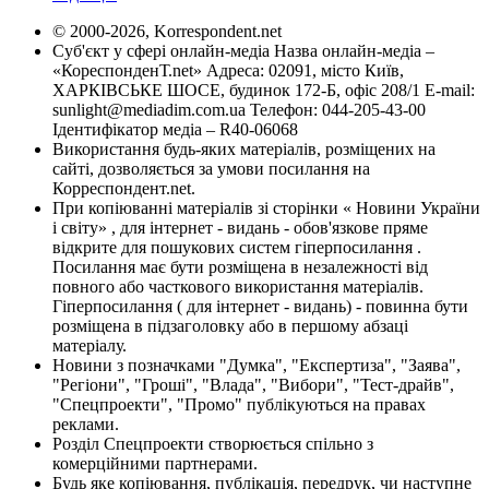
© 2000-2026, Korrespondent.net
Суб'єкт у сфері онлайн-медіа Назва онлайн-медіа –
«КореспонденТ.net» Адреса: 02091, місто Київ,
ХАРКІВСЬКЕ ШОСЕ, будинок 172-Б, офіс 208/1 E-mail:
sunlight@mediadim.com.ua
Телефон: 044-205-43-00
Ідентифікатор медіа – R40-06068
Використання будь-яких матеріалів, розміщених на
сайті, дозволяється за умови посилання на
Корреспондент.net.
При копіюванні матеріалів зі сторінки « Новини України
і світу» , для інтернет - видань - обов'язкове пряме
відкрите для пошукових систем гіперпосилання .
Посилання має бути розміщена в незалежності від
повного або часткового використання матеріалів.
Гіперпосилання ( для інтернет - видань) - повинна бути
розміщена в підзаголовку або в першому абзаці
матеріалу.
Новини з позначками "Думка", "Експертиза", "Заява",
"Регіони", "Гроші", "Влада", "Вибори", "Тест-драйв",
"Спецпроекти", "Промо" публікуються на правах
реклами.
Розділ Спецпроекти створюється спільно з
комерційними партнерами.
Будь яке копіювання, публікація, передрук, чи наступне