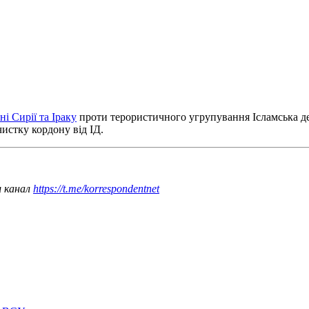
ні Сирії та Іраку
проти терористичного угрупування Ісламська де
чистку кордону від ІД.
ш канал
https://t.me/korrespondentnet