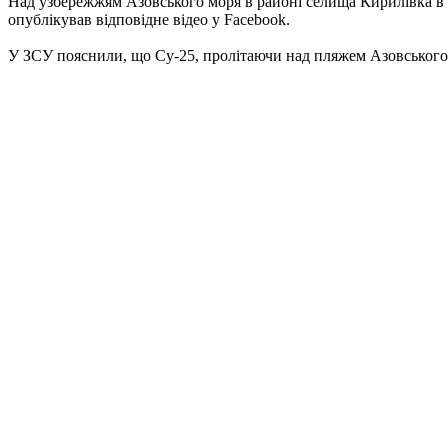
Над узбережжям Азовського моря в районі селища Кирилівка в 
опублікував відповідне відео у Facebook.
У ЗСУ пояснили, що Су-25, пролітаючи над пляжем Азовського