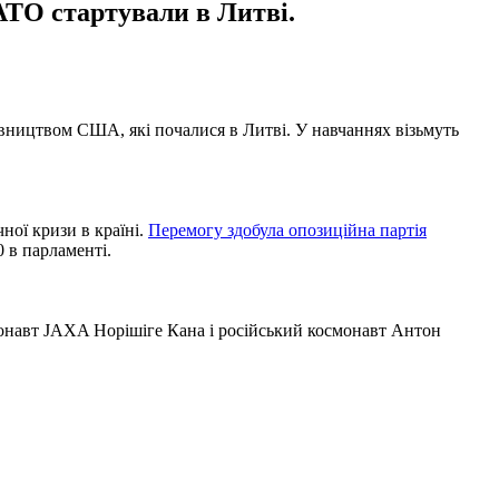
АТО стартували в Литві.
рівництвом США, які почалися в Литві. У навчаннях візьмуть
ної кризи в країні.
Перемогу здобула опозиційна партія
 в парламенті.
онавт JAXA Норішіге Кана і російський космонавт Антон