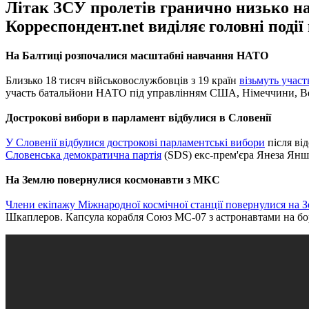
Літак ЗСУ пролетів гранично низько н
Корреспондент.net виділяє головні поді
На Балтиці розпочалися масштабні навчання НАТО
Близько 18 тисяч військовослужбовців з 19 країн
візьмуть учас
участь батальйони НАТО під управлінням США, Німеччини, Велик
Дострокові вибори в парламент відбулися в Словенії
У Словенії відбулися дострокові парламентські вибори
після від
Словенська демократична партія
(SDS) екс-прем'єра Янеза Янши
На Землю повернулися космонавти з МКС
Члени екіпажу Міжнародної космічної станції повернулися на 
Шкаплеров. Капсула корабля Союз МС-07 з астронавтами на бор