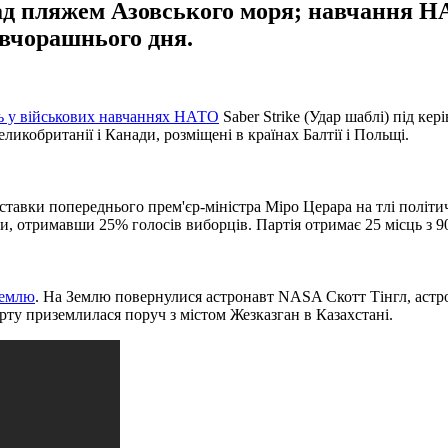
ад пляжем Азовського моря; навчання Н
ї вчорашнього дня.
ть у військових навчаннях НАТО
Saber Strike (Удар шаблі) під ке
обританії і Канади, розміщені в країнах Балтії і Польщі.
ставки попереднього прем'єр-міністра Міро Церара на тлі політич
, отримавши 25% голосів виборців. Партія отримає 25 місць з 90
Землю
. На Землю повернулися астронавт NASA Скотт Тінгл, астр
ту приземлилася поруч з містом Жезказган в Казахстані.