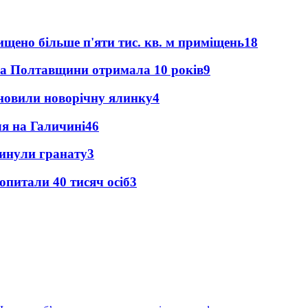
щено більше п'яти тис. кв. м приміщень
18
ка Полтавщини отримала 10 років
9
новили новорічну ялинку
4
ля на Галичині
4
6
кинули гранату
3
опитали 40 тисяч осіб
3