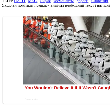
ТЕГИ:
НАТО
,
МКС
,
Сирия
,
космонавты
,
дороги
,
Словения
Якщо ви помітили помилку, виділіть необхідний текст і натисніт