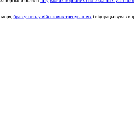
Запорізькій області
штурмовик Збройних сил України Су-25 проле
 моря,
брав участь у військових тренуваннях
і відпрацьовував вп