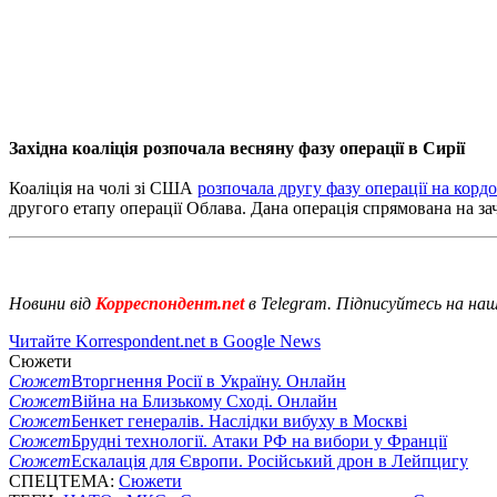
Західна коаліція розпочала весняну фазу операції в Сирії
Коаліція на чолі зі США
розпочала другу фазу операції на кордо
другого етапу операції Облава. Дана операція спрямована на за
Новини від
Корреспондент.net
в Telegram. Підписуйтесь на на
Читайте Korrespondent.net в Google News
Сюжети
Сюжет
Вторгнення Росії в Україну. Онлайн
Сюжет
Війна на Близькому Сході. Онлайн
Сюжет
Бенкет генералів. Наслідки вибуху в Москві
Сюжет
Брудні технології. Атаки РФ на вибори у Франції
Сюжет
Ескалація для Європи. Російський дрон в Лейпцигу
СПЕЦТЕМА:
Сюжети