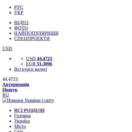
РУС
УКР
ВІДЕО
ФОТО
НАЙПОПУЛЯРНІШІ
СПЕЦПРОЕКТИ
USD
USD
44.4723
EUR
51.3096
Всі курси валют
44.4723
Авторизація
Пошук
RU
ВСІ РОЗДІЛИ
Головна
Україна
Місто
Світ