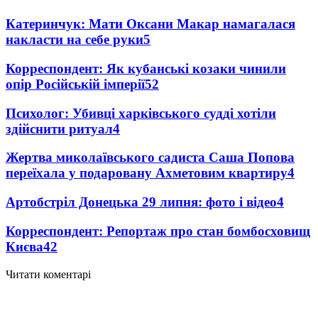
Катеринчук: Мати Оксани Макар намагалася
накласти на себе руки
5
Корреспондент: Як кубанські козаки чинили
опір Російській імперії
5
2
Психолог: Убивці харківського судді хотіли
здійснити ритуал
4
Жертва миколаївського садиста Саша Попова
переїхала у подаровану Ахметовим квартиру
4
Артобстріл Донецька 29 липня: фото і відео
4
Корреспондент: Репортаж про стан бомбосховищ
Києва
4
2
Читати коментарі