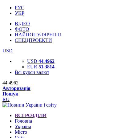
РУС
УКР
ВІДЕО
ФОТО
НАЙПОПУЛЯРНІШІ
СПЕЦПРОЕКТИ
USD
USD
44.4962
EUR
51.3814
Всі курси валют
44.4962
Авторизація
Пошук
RU
ВСІ РОЗДІЛИ
Головна
Україна
Місто
Світ