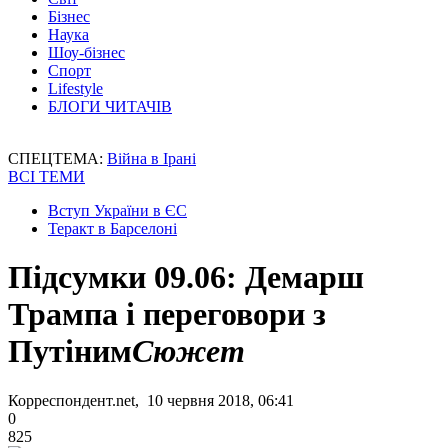
Бізнес
Наука
Шоу-бізнес
Спорт
Lifestyle
БЛОГИ ЧИТАЧІВ
СПЕЦТЕМА:
Війна в Ірані
ВСІ ТЕМИ
Вступ України в ЄС
Теракт в Барселоні
Підсумки 09.06: Демарш
Трампа і переговори з
Путіним
Сюжет
Корреспондент.net, 10 червня 2018, 06:41
0
825