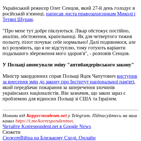
Український режисер Олег Сенцов, який 27-й день голодує в
російській в'язниці,
написав листа правозахисникам Миколі і
Тетяні Щурам
.
"Про мене тут добре піклуються. Лікар обстежує постійно,
аналізи, обстеження, крапельниці. Як для четвертого тижня
польоту, пілот почуває себе нормально! Далі подивимося, але
всі розуміють, що я не відступлю, тому готують варіанти
подальшого збереження мого здоров'я", - розповів Сенцов.
У Польщі анонсували зміну "антибандерівського закону"
Міністр закордонних справ Польщі Яцек Чапутович
виступив
за внесення змін до закону про Інститут національної пам'яті
,
який передбачає покарання за заперечення злочинів
українських націоналістів. Він зазначив, що закон зараз є
проблемою для відносин Польщі зі США та Ізраїлем.
Новини від
Корреспондент.net
у Telegram. Підписуйтесь на наш
канал
https://t.me/korrespondentnet
.
Читайте Korrespondent.net в Google News
Сюжети
Сюжет
Війна на Близькому Сході. Онлайн