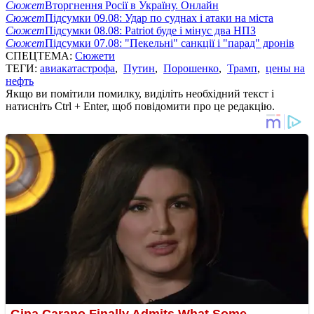
Сюжет
Вторгнення Росії в Україну. Онлайн
Сюжет
Підсумки 09.08: Удар по суднах і атаки на міста
Сюжет
Підсумки 08.08: Patriot буде і мінус два НПЗ
Сюжет
Підсумки 07.08: "Пекельні" санкції і "парад" дронів
СПЕЦТЕМА:
Сюжети
ТЕГИ:
авиакатастрофа
,
Путин
,
Порошенко
,
Трамп
,
цены на
нефть
Якщо ви помітили помилку, виділіть необхідний текст і
натисніть Ctrl + Enter, щоб повідомити про це редакцію.