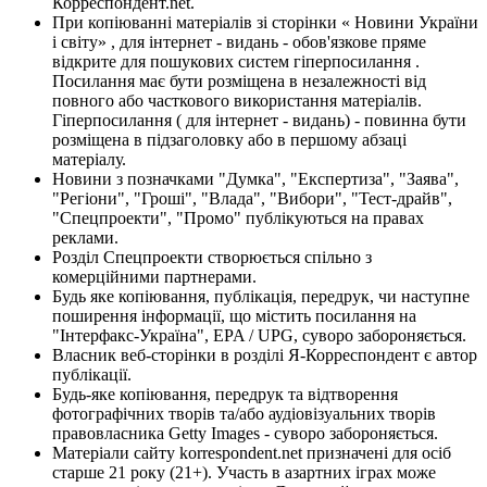
Корреспондент.net.
При копіюванні матеріалів зі сторінки « Новини України
і світу» , для інтернет - видань - обов'язкове пряме
відкрите для пошукових систем гіперпосилання .
Посилання має бути розміщена в незалежності від
повного або часткового використання матеріалів.
Гіперпосилання ( для інтернет - видань) - повинна бути
розміщена в підзаголовку або в першому абзаці
матеріалу.
Новини з позначками "Думка", "Експертиза", "Заява",
"Регіони", "Гроші", "Влада", "Вибори", "Тест-драйв",
"Спецпроекти", "Промо" публікуються на правах
реклами.
Розділ Спецпроекти створюється спільно з
комерційними партнерами.
Будь яке копіювання, публікація, передрук, чи наступне
поширення інформації, що містить посилання на
"Інтерфакс-Україна", EPA / UPG, суворо забороняється.
Власник веб-сторінки в розділі Я-Корреспондент є автор
публікації.
Будь-яке копіювання, передрук та відтворення
фотографічних творів та/або аудіовізуальних творів
правовласника Getty Images - суворо забороняється.
Матеріали сайту korrespondent.net призначені для осіб
старше 21 року (21+). Участь в азартних іграх може