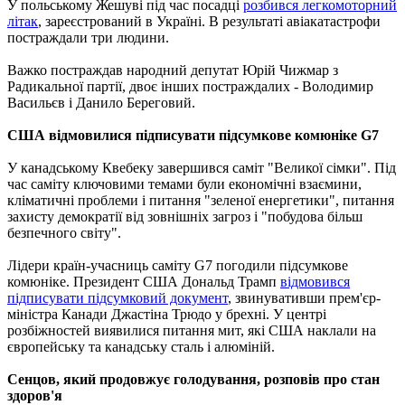
У польському Жешуві під час посадці
розбився легкомоторний
літак
, зареєстрований в Україні. В результаті авіакатастрофи
постраждали три людини.
Важко постраждав народний депутат Юрій Чижмар з
Радикальної партії, двоє інших постраждалих - Володимир
Васильєв і Данило Береговий.
США відмовилися підписувати підсумкове комюніке G7
У канадському Квебеку завершився саміт "Великої сімки". Під
час саміту ключовими темами були економічні взаємини,
кліматичні проблеми і питання "зеленої енергетики", питання
захисту демократії від зовнішніх загроз і "побудова більш
безпечного світу".
Лідери країн-учасниць саміту G7 погодили підсумкове
комюніке. Президент США Дональд Трамп
відмовився
підписувати підсумковий документ
, звинувативши прем'єр-
міністра Канади Джастіна Трюдо у брехні. У центрі
розбіжностей виявилися питання мит, які США наклали на
європейську та канадську сталь і алюміній.
Сенцов, який продовжує голодування, розповів про стан
здоров'я