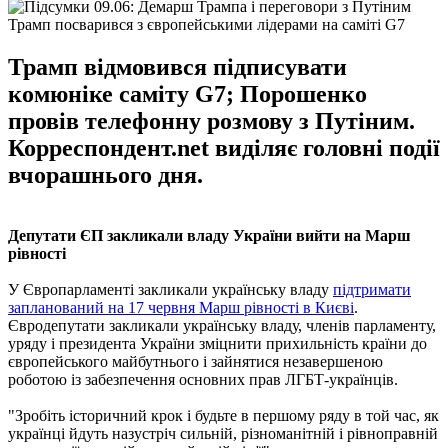
Трамп посварився з європейськими лідерами на саміті G7
Трамп відмовився підписувати
комюніке саміту G7; Порошенко
провів телефонну розмову з Путіним.
Корреспондент.net виділяє головні події
вчорашнього дня.
Депутати ЄП закликали владу України вийти на Марш
рівності
У Європарламенті закликали українську владу
підтримати
запланований на 17 червня Марш рівності в Києві
.
Євродепутати закликали українську владу, членів парламенту,
уряду і президента України зміцнити прихильність країни до
європейського майбутнього і зайнятися незавершеною
роботою із забезпечення основних прав ЛГБТ-українців.
"Зробіть історичний крок і будьте в першому ряду в той час, як
українці йдуть назустріч сильній, різноманітній і рівноправній