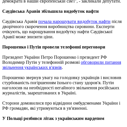
демократії в нашій європейській сім'ї", - закликали депутати.
Саудівська Аравія збільшила видобуток нафти
Саудівська Аравія
почала нарощувати видобуток нафти
після
дворічного скорочення виробництва сировини. Експерти
очікують, що нарощування видобутку нафти Саудівської
Аравії може знизити ціни.
Порошенко і Путін провели телефонні переговори
Президент України Петро Порошенко і президент РФ
Володимир Путін у телефонній розмові
обговорили питання
звільнення українських в'язнів
.
Порошенко звернув увагу на голодовку українців і висловив
стурбованість погіршенням їхнього стану здоров'я. Путін
наголосив на необхідності негайного звільнення російських
журналістів, заарештованих в Україні.
Сторони домовилися про відвідини омбудсменами України і
РФ громадян, які утримуються в ув'язненні.
У Польщі розбився літак з українським нардепом