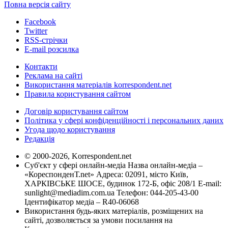
Повна версія сайту
Facebook
Twitter
RSS-стрічки
E-mail розсилка
Контакти
Реклама на сайті
Використання матеріалів korrespondent.net
Правила користування сайтом
Договір користування сайтом
Політика у сфері конфіденційності і персональних даних
Угода щодо користування
Редакція
© 2000-2026, Korrespondent.net
Суб'єкт у сфері онлайн-медіа Назва онлайн-медіа –
«КореспонденТ.net» Адреса: 02091, місто Київ,
ХАРКІВСЬКЕ ШОСЕ, будинок 172-Б, офіс 208/1 E-mail:
sunlight@mediadim.com.ua
Телефон: 044-205-43-00
Ідентифікатор медіа – R40-06068
Використання будь-яких матеріалів, розміщених на
сайті, дозволяється за умови посилання на