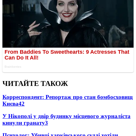
ЧИТАЙТЕ ТАКОЖ
Корреспондент: Репортаж про стан бомбосховищ
Києва
4
2
У Нікополі у двір будинку місцевого журналіста
кинули гранату
3
Психолог: Убивці харківського судді хотіли