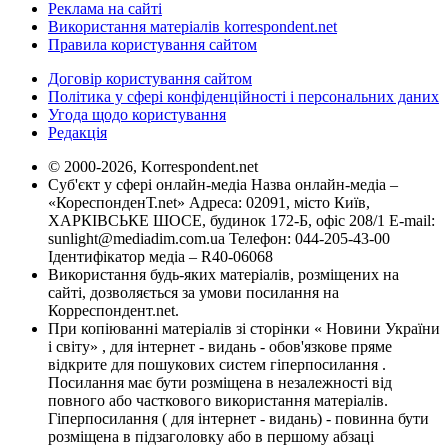
Реклама на сайті
Використання матеріалів korrespondent.net
Правила користування сайтом
Договір користування сайтом
Політика у сфері конфіденційності і персональних даних
Угода щодо користування
Редакція
© 2000-2026, Korrespondent.net
Суб'єкт у сфері онлайн-медіа Назва онлайн-медіа –
«КореспонденТ.net» Адреса: 02091, місто Київ,
ХАРКІВСЬКЕ ШОСЕ, будинок 172-Б, офіс 208/1 E-mail:
sunlight@mediadim.com.ua
Телефон: 044-205-43-00
Ідентифікатор медіа – R40-06068
Використання будь-яких матеріалів, розміщених на
сайті, дозволяється за умови посилання на
Корреспондент.net.
При копіюванні матеріалів зі сторінки « Новини України
і світу» , для інтернет - видань - обов'язкове пряме
відкрите для пошукових систем гіперпосилання .
Посилання має бути розміщена в незалежності від
повного або часткового використання матеріалів.
Гіперпосилання ( для інтернет - видань) - повинна бути
розміщена в підзаголовку або в першому абзаці