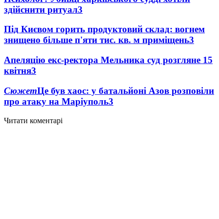
здійснити ритуал
3
Під Києвом горить продуктовий склад: вогнем
знищено більше п'яти тис. кв. м приміщень
3
Апеляцію екс-ректора Мельника суд розгляне 15
квітня
3
Сюжет
Це був хаос: у батальйоні Азов розповіли
про атаку на Маріуполь
3
Читати коментарі