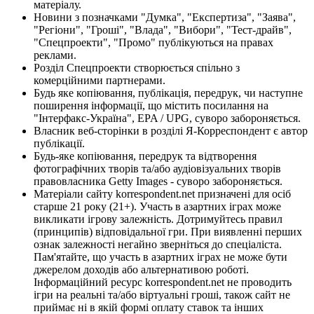
матеріалу.
Новини з позначками "Думка", "Експертиза", "Заява",
"Регіони", "Гроші", "Влада", "Вибори", "Тест-драйв",
"Спецпроекти", "Промо" публікуються на правах
реклами.
Розділ Спецпроекти створюється спільно з
комерційними партнерами.
Будь яке копіювання, публікація, передрук, чи наступне
поширення інформації, що містить посилання на
"Інтерфакс-Україна", EPA / UPG, суворо забороняється.
Власник веб-сторінки в розділі Я-Корреспондент є автор
публікації.
Будь-яке копіювання, передрук та відтворення
фотографічних творів та/або аудіовізуальних творів
правовласника Getty Images - суворо забороняється.
Матеріали сайту korrespondent.net призначені для осіб
старше 21 року (21+). Участь в азартних іграх може
викликати ігрову залежність. Дотримуйтесь правил
(принципів) відповідальної гри. При виявленні перших
ознак залежності негайно зверніться до спеціаліста.
Пам'ятайте, що участь в азартних іграх не може бути
джерелом доходів або альтернативою роботі.
Інформаційний ресурс korrespondent.net не проводить
ігри на реальні та/або віртуальні гроші, також сайт не
приймає ні в якій формі оплату ставок та інших