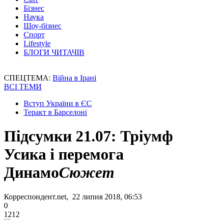
Бізнес
Наука
Шоу-бізнес
Спорт
Lifestyle
БЛОГИ ЧИТАЧІВ
СПЕЦТЕМА:
Війна в Ірані
ВСІ ТЕМИ
Вступ України в ЄС
Теракт в Барселоні
Підсумки 21.07: Тріумф
Усика і перемога
Динамо
Сюжет
Корреспондент.net, 22 липня 2018, 06:53
0
1212