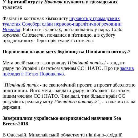
У Британії отруту
Новичок
шукають у громадських
туалетах
Фахівці в костюмах хімзахисту
шукають у громадських
туалетах Солсбері сліди нервово-паралітичної речовини
Новичок
. Роботи в туалетах, розташованих у парку
Сади
королеви Єлизавети
, почалися в п'ятницю, а в суботу
продовжилися. Територія туалетів оточена.
Порошенко назвав мету будівництва Північного потоку-2
Мета російського газопроводу
Північний потік-2
- завдати
удару по Україні і багатьом членам ЄС і НАТО. Про це
заявив
президент Петро Порошенко
.
"
Північний потік
- не економічний проект, а проект абсолютно
політичний. Його мета - завдати удару по Україні і багатьом
іншим членам ЄС і НАТО. Чим далі, тим більше країн ЄС
розуміють реальну мету
Північного потоку-2
", - зазначив глава
держави.
Завершилися українсько-американські навчання Sea
Breeze-2018
В Одеській, Миколаївській областях та північно-західній