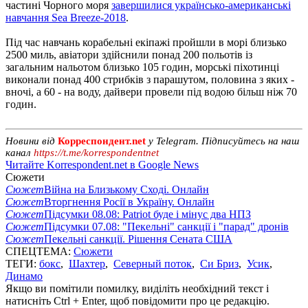
частині Чорного моря
завершилися українсько-американські
навчання Sea Breeze-2018
.
Під час навчань корабельні екіпажі пройшли в морі близько
2500 миль, авіатори здійснили понад 200 польотів із
загальним нальотом близько 105 годин, морські піхотинці
виконали понад 400 стрибків з парашутом, половина з яких -
вночі, а 60 - на воду, дайвери провели під водою більш ніж 70
годин.
Новини від
Корреспондент.net
у Telegram. Підписуйтесь на наш
канал
https://t.me/korrespondentnet
Читайте Korrespondent.net в Google News
Сюжети
Сюжет
Війна на Близькому Сході. Онлайн
Сюжет
Вторгнення Росії в Україну. Онлайн
Сюжет
Підсумки 08.08: Patriot буде і мінус два НПЗ
Сюжет
Підсумки 07.08: "Пекельні" санкції і "парад" дронів
Сюжет
Пекельні санкції. Рішення Сената США
СПЕЦТЕМА:
Сюжети
ТЕГИ:
бокс
,
Шахтер
,
Северный поток
,
Си Бриз
,
Усик
,
Динамо
Якщо ви помітили помилку, виділіть необхідний текст і
натисніть Ctrl + Enter, щоб повідомити про це редакцію.