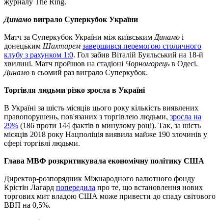
журналу The Ring.
Динамо
виграло Суперкубок України
Матч за Суперкубок України між київським
Динамо
і
донецьким
Шахтарем
завершився перемогою столичного
клубу з рахунком 1:0
. Гол забив Віталій Буяльський на 18-й
хвилині. Матч пройшов на стадіоні
Чорноморець
в Одесі.
Динамо
в сьомий раз виграло Суперкубок.
Торгівля людьми різко зросла в Україні
В Україні за шість місяців цього року кількість виявлених
правопорушень, пов'язаних з торгівлею людьми,
зросла на
29%
(186 проти 144 фактів в минулому році). Так, за шість
місяців 2018 року Нацполіція виявила майже 190 злочинів у
сфері торгівлі людьми.
Глава МВФ розкритикувала економічну політику США
Директор-розпорядник Міжнародного валютного фонду
Крістін Лагард
попередила
про те, що встановлення нових
торгових мит владою США може привести до спаду світового
ВВП на 0,5%.