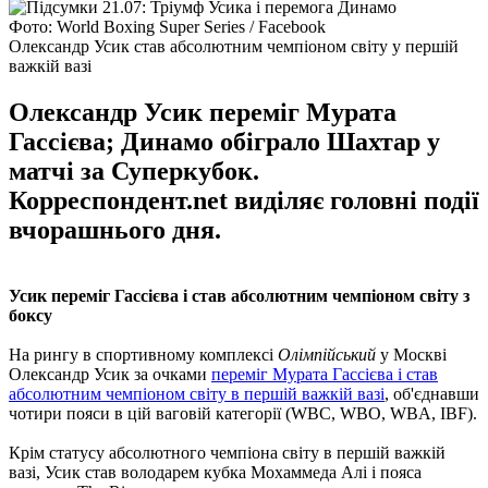
Фото: World Boxing Super Series / Facebook
Олександр Усик став абсолютним чемпіоном світу у першій
важкій вазі
Олександр Усик переміг Мурата
Гассієва; Динамо обіграло Шахтар у
матчі за Суперкубок.
Корреспондент.net виділяє головні події
вчорашнього дня.
Усик переміг Гассієва і став абсолютним чемпіоном світу з
боксу
На рингу в спортивному комплексі
Олімпійський
у Москві
Олександр Усик за очками
переміг Мурата Гассієва і став
абсолютним чемпіоном світу в першій важкій вазі
, об'єднавши
чотири пояси в цій ваговій категорії (WBC, WBO, WBA, IBF).
Крім статусу абсолютного чемпіона світу в першій важкій
вазі, Усик став володарем кубка Мохаммеда Алі і пояса