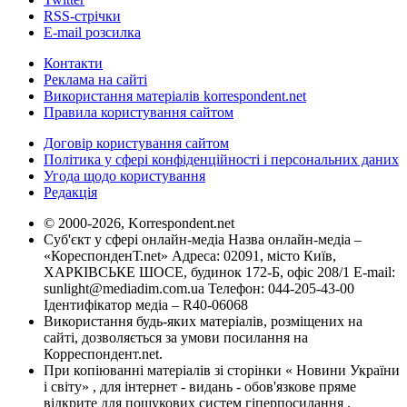
RSS-стрічки
E-mail розсилка
Контакти
Реклама на сайті
Використання матеріалів korrespondent.net
Правила користування сайтом
Договір користування сайтом
Політика у сфері конфіденційності і персональних даних
Угода щодо користування
Редакція
© 2000-2026, Korrespondent.net
Суб'єкт у сфері онлайн-медіа Назва онлайн-медіа –
«КореспонденТ.net» Адреса: 02091, місто Київ,
ХАРКІВСЬКЕ ШОСЕ, будинок 172-Б, офіс 208/1 E-mail:
sunlight@mediadim.com.ua
Телефон: 044-205-43-00
Ідентифікатор медіа – R40-06068
Використання будь-яких матеріалів, розміщених на
сайті, дозволяється за умови посилання на
Корреспондент.net.
При копіюванні матеріалів зі сторінки « Новини України
і світу» , для інтернет - видань - обов'язкове пряме
відкрите для пошукових систем гіперпосилання .