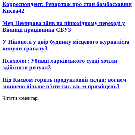
Корреспондент: Репортаж про стан бомбосховищ
Києва
4
2
Мер Немирова збив на пішохідному переході у
Вінниці працівника СБУ
3
У Нікополі у двір будинку місцевого журналіста
кинули гранату
3
Психолог: Убивці харківського судді хотіли
здійснити ритуал
3
Під Києвом горить продуктовий склад: вогнем
знищено більше п'яти тис. кв. м приміщень
3
Читати коментарі