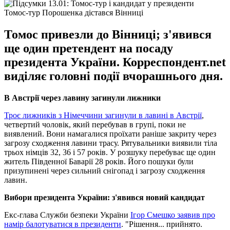
Томос-тур Порошенка дістався Вінниці
Томос привезли до Вінниці; з'явився
ще один претендент на посаду
президента України. Корреспондент.net
виділяє головні події вчорашнього дня.
В Австрії через лавину загинули лижники
Троє лижників з Німеччини загинули в лавині в Австрії
,
четвертий чоловік, який перебував в групі, поки не
виявлений. Вони намагалися проїхати раніше закриту через
загрозу сходження лавини трасу. Рятувальники виявили тіла
трьох німців 32, 36 і 57 років. У розшуку перебуває ще один
житель Південної Баварії 28 років. Його пошуки були
призупинені через сильний снігопад і загрозу сходження
лавин.
Вибори президента України: з'явився новий кандидат
Екс-глава Служби безпеки України
Ігор Смешко заявив про
намір балотуватися в президенти
. "Рішення... прийнято.