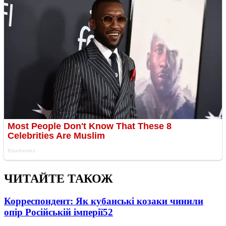
ЧИТАЙТЕ ТАКОЖ
Корреспондент: Як кубанські козаки чинили
опір Російській імперії
5
2