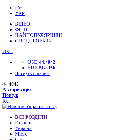
РУС
УКР
ВІДЕО
ФОТО
НАЙПОПУЛЯРНІШІ
СПЕЦПРОЕКТИ
USD
USD
44.4942
EUR
51.3366
Всі курси валют
44.4942
Авторизація
Пошук
RU
ВСІ РОЗДІЛИ
Головна
Україна
Місто
Світ