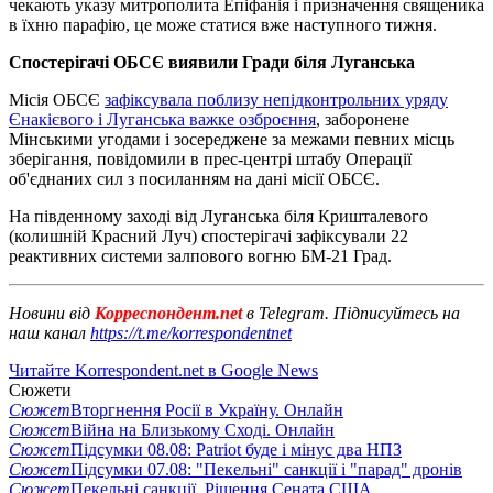
чекають указу митрополита Епіфанія і призначення священика
в їхню парафію, це може статися вже наступного тижня.
Спостерігачі ОБСЄ виявили Гради біля Луганська
Місія ОБСЄ
зафіксувала поблизу непідконтрольних уряду
Єнакієвого і Луганська важке озброєння
, заборонене
Мінськими угодами і зосереджене за межами певних місць
зберігання, повідомили в прес-центрі штабу Операції
об'єднаних сил з посиланням на дані місії ОБСЄ.
На південному заході від Луганська біля Кришталевого
(колишній Красний Луч) спостерігачі зафіксували 22
реактивних системи залпового вогню БМ-21 Град.
Новини від
Корреспондент.net
в Telegram. Підписуйтесь на
наш канал
https://t.me/korrespondentnet
Читайте Korrespondent.net в Google News
Сюжети
Сюжет
Вторгнення Росії в Україну. Онлайн
Сюжет
Війна на Близькому Сході. Онлайн
Сюжет
Підсумки 08.08: Patriot буде і мінус два НПЗ
Сюжет
Підсумки 07.08: "Пекельні" санкції і "парад" дронів
Сюжет
Пекельні санкції. Рішення Сената США