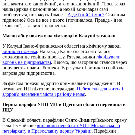
визначати хто канонічний, а хто неканонічний. "І ось зараз
наша церква є канонічною, а нехай вони зараз самі
розберуться, покажуть Томос...
А де їхній Томос?
Сталіним
підписано? Ось це все з цього і починалося. Правда - її не
сховаєш", - заявив Порошенко.
Масштабну пожежу на хімзаводі в Калуші загасили
У Калуші Івано-Франківської області на хімічному заводі
виникла пожежа
. На заводі Карпатнафтохім сталося
смолоскипне горіння пірогазу. Рятувальники
ліквідували
вогонь на підприємстві
. Відомо, що загоряння сталося через
порушення правил безпеки. В результаті виникла серйозна
загроза для підприємства.
За фактом пожежі відкрито кримінальне провадження. В
результаті НП ніхто не постраждав.
Небезпеки для життя і
здоров'я населення міста і району немає
.
Перша парафія УПЦ МП в Одеській області перейшла в
ПЦУ
В Одеській області парафіяни Свято-Димитріївського храму
села Пужайкове
вирішили перейти з УПЦ Московського
патріархату в Православну церкву України
. Парафіяни