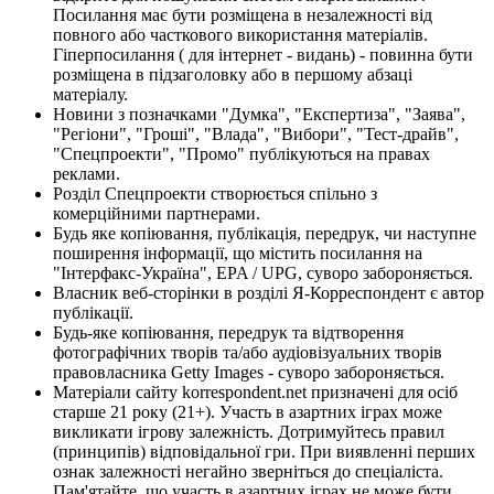
Посилання має бути розміщена в незалежності від
повного або часткового використання матеріалів.
Гіперпосилання ( для інтернет - видань) - повинна бути
розміщена в підзаголовку або в першому абзаці
матеріалу.
Новини з позначками "Думка", "Експертиза", "Заява",
"Регіони", "Гроші", "Влада", "Вибори", "Тест-драйв",
"Спецпроекти", "Промо" публікуються на правах
реклами.
Розділ Спецпроекти створюється спільно з
комерційними партнерами.
Будь яке копіювання, публікація, передрук, чи наступне
поширення інформації, що містить посилання на
"Інтерфакс-Україна", EPA / UPG, суворо забороняється.
Власник веб-сторінки в розділі Я-Корреспондент є автор
публікації.
Будь-яке копіювання, передрук та відтворення
фотографічних творів та/або аудіовізуальних творів
правовласника Getty Images - суворо забороняється.
Матеріали сайту korrespondent.net призначені для осіб
старше 21 року (21+). Участь в азартних іграх може
викликати ігрову залежність. Дотримуйтесь правил
(принципів) відповідальної гри. При виявленні перших
ознак залежності негайно зверніться до спеціаліста.
Пам'ятайте, що участь в азартних іграх не може бути