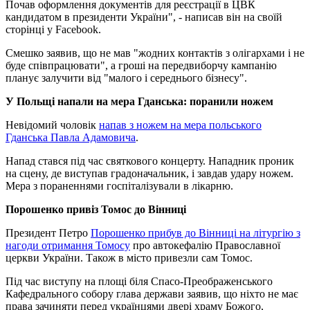
Почав оформлення документів для реєстрації в ЦВК
кандидатом в президенти України", - написав він на своїй
сторінці у Facebook.
Смешко заявив, що не мав "жодних контактів з олігархами і не
буде співпрацювати", а гроші на передвиборчу кампанію
планує залучити від "малого і середнього бізнесу".
У Польщі напали на мера Гданська: поранили ножем
Невідомий чоловік
напав з ножем на мера польського
Гданська Павла Адамовича
.
Напад стався під час святкового концерту. Нападник проник
на сцену, де виступав градоначальник, і завдав удару ножем.
Мера з пораненнями госпіталізували в лікарню.
Порошенко привіз Томос до Вінниці
Президент Петро
Порошенко прибув до Вінниці на літургію з
нагоди отримання Томосу
про автокефалію Православної
церкви України. Також в місто привезли сам Томос.
Під час виступу на площі біля Спасо-Преображенського
Кафедрального собору глава держави заявив, що ніхто не має
права зачиняти перед українцями двері храму Божого,