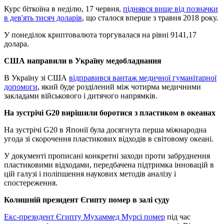
Курс біткоїна в неділю, 17 червня,
піднявся вище від позначки
в дев'ять тисяч доларів
, що сталося вперше з травня 2018 року.
У понеділок криптовалюта торгувалася на рівні 9141,17
долара.
США направили в Україну медобладнання
В Україну зі США
відправився вантаж медичної гуманітарної
допомоги
, який буде розділений між чотирма медичними
закладами військового і дитячого напрямків.
На зустрічі G20 вирішили боротися з пластиком в океанах
На зустрічі G20 в Японії була досягнута перша міжнародна
угода зі скорочення пластикових відходів в світовому океані.
У документі прописані конкретні заходи проти забруднення
пластиковими відходами, передбачена підтримка інновацій в
цій галузі і поліпшення наукових методів аналізу і
спостереження.
Колишній президент Єгипту помер в залі суду
Екс-президент Єгипту Мухаммед Мурсі помер
під час