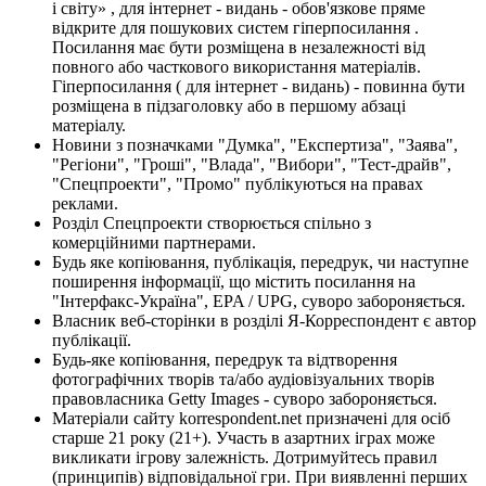
і світу» , для інтернет - видань - обов'язкове пряме
відкрите для пошукових систем гіперпосилання .
Посилання має бути розміщена в незалежності від
повного або часткового використання матеріалів.
Гіперпосилання ( для інтернет - видань) - повинна бути
розміщена в підзаголовку або в першому абзаці
матеріалу.
Новини з позначками "Думка", "Експертиза", "Заява",
"Регіони", "Гроші", "Влада", "Вибори", "Тест-драйв",
"Спецпроекти", "Промо" публікуються на правах
реклами.
Розділ Спецпроекти створюється спільно з
комерційними партнерами.
Будь яке копіювання, публікація, передрук, чи наступне
поширення інформації, що містить посилання на
"Інтерфакс-Україна", EPA / UPG, суворо забороняється.
Власник веб-сторінки в розділі Я-Корреспондент є автор
публікації.
Будь-яке копіювання, передрук та відтворення
фотографічних творів та/або аудіовізуальних творів
правовласника Getty Images - суворо забороняється.
Матеріали сайту korrespondent.net призначені для осіб
старше 21 року (21+). Участь в азартних іграх може
викликати ігрову залежність. Дотримуйтесь правил
(принципів) відповідальної гри. При виявленні перших