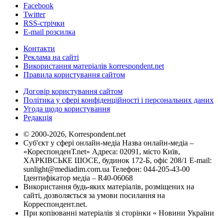
Facebook
Twitter
RSS-стрічки
E-mail розсилка
Контакти
Реклама на сайті
Використання матеріалів korrespondent.net
Правила користування сайтом
Договір користування сайтом
Політика у сфері конфіденційності і персональних даних
Угода щодо користування
Редакція
© 2000-2026, Korrespondent.net
Суб'єкт у сфері онлайн-медіа Назва онлайн-медіа –
«КореспонденТ.net» Адреса: 02091, місто Київ,
ХАРКІВСЬКЕ ШОСЕ, будинок 172-Б, офіс 208/1 E-mail:
sunlight@mediadim.com.ua
Телефон: 044-205-43-00
Ідентифікатор медіа – R40-06068
Використання будь-яких матеріалів, розміщених на
сайті, дозволяється за умови посилання на
Корреспондент.net.
При копіюванні матеріалів зі сторінки « Новини України