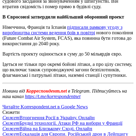
судового засідання за звинуваченням у шпигунстві. Він
втратив свідомість і помер прямо в будівлі суду.
В Євросоюзі затвердили найбільший оборонний проект
Німеччина, Франція та Іспанія
підписали рамкову угоду з
виробництва системи ведення боїв в повітрі
нового покоління
(Future Combat Air System, FCAS), яка повинна бути готова до
використання до 2040 року.
Вартість проекту оцінюється в суму до 50 мільярдів євро.
Ідеться не тільки про окремі бойові літаки, а про цілу систему,
що включає також супроводжуючі загони безпілотників,
флагманські і патрульні літаки, наземні станції і супутники.
Новини від
Корреспондент.net
в Telegram. Підписуйтесь на
наш канал
https://t.me/korrespondentnet
Читайте Korrespondent.net в Google News
Сюжети
Сюжет
Вторгнення Росії в Україну. Онлайн
Сюжет
Брудні технології. Атаки РФ на вибори у Франції
Сюжет
Війна на Близькому Сході. Онлайн
Сюжет
Ескалація для Європи. Російський дрон в Лейпцигу