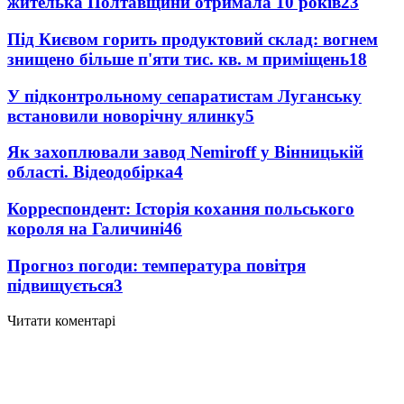
жителька Полтавщини отримала 10 років
23
Під Києвом горить продуктовий склад: вогнем
знищено більше п'яти тис. кв. м приміщень
18
У підконтрольному сепаратистам Луганську
встановили новорічну ялинку
5
Як захоплювали завод Nemiroff у Вінницькій
області. Відеодобірка
4
Корреспондент: Історія кохання польського
короля на Галичині
4
6
Прогноз погоди: температура повітря
підвищується
3
Читати коментарі