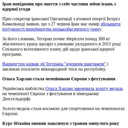
Іран повідомив про зняття з себе частини зобов'язань з
ядерної угоди
Прес-секретар іранської Організації з атомної енергії Бехруз
Камалванді заявив, що з 27 червня Іран має намір
збільшити
потужності виробництва низькозбагаченого урану
.
За його словами, Тегеран почне зберігати понад 300 кг
збагаченого урану врозріз з умовами укладеного в 2015 році
Спільного всеосяжного плану дій щодо іранської ядерної
програми.
Вашингтон назвав дії Тегерана "ядерним шантажем"
і
закликав посилити міжнародний тиск на республіку.
Ольга Харлан стала чемпіонкою Європи з фехтування
Українська шаблістка
Ольга Харлан завоювала золоту медаль
на чемпіонаті Європи з фехтування в німецькому
Дюссельдорфі.
Золота медаль стала восьмою для спортсменки на чемпіонатах
Європи.
Курс біткоїна оновив максимум з травня минулого року