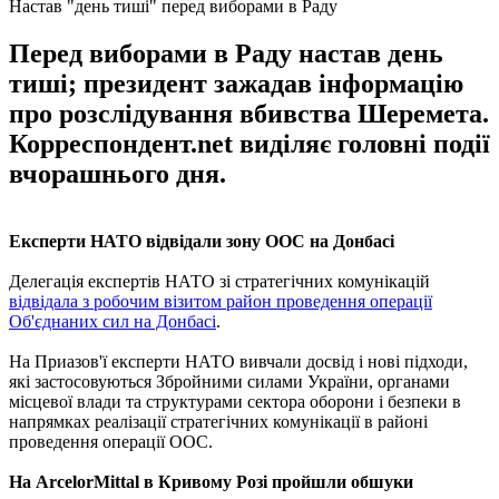
Настав "день тиші" перед виборами в Раду
Перед виборами в Раду настав день
тиші; президент зажадав інформацію
про розслідування вбивства Шеремета.
Корреспондент.net виділяє головні події
вчорашнього дня.
Експерти НАТО відвідали зону ООС на Донбасі
Делегація експертів НАТО зі стратегічних комунікацій
відвідала з робочим візитом район проведення операції
Об'єднаних сил на Донбасі
.
На Приазов'ї експерти НАТО вивчали досвід і нові підходи,
які застосовуються Збройними силами України, органами
місцевої влади та структурами сектора оборони і безпеки в
напрямках реалізації стратегічних комунікації в районі
проведення операції ООС.
На ArcelorMittal в Кривому Розі пройшли обшуки