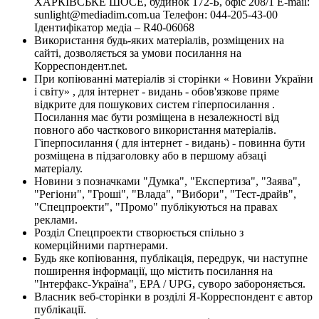
ХАРКІВСЬКЕ ШОСЕ, будинок 172-Б, офіс 208/1 E-mail:
sunlight@mediadim.com.ua
Телефон: 044-205-43-00
Ідентифікатор медіа – R40-06068
Використання будь-яких матеріалів, розміщених на
сайті, дозволяється за умови посилання на
Корреспондент.net.
При копіюванні матеріалів зі сторінки « Новини України
і світу» , для інтернет - видань - обов'язкове пряме
відкрите для пошукових систем гіперпосилання .
Посилання має бути розміщена в незалежності від
повного або часткового використання матеріалів.
Гіперпосилання ( для інтернет - видань) - повинна бути
розміщена в підзаголовку або в першому абзаці
матеріалу.
Новини з позначками "Думка", "Експертиза", "Заява",
"Регіони", "Гроші", "Влада", "Вибори", "Тест-драйв",
"Спецпроекти", "Промо" публікуються на правах
реклами.
Розділ Спецпроекти створюється спільно з
комерційними партнерами.
Будь яке копіювання, публікація, передрук, чи наступне
поширення інформації, що містить посилання на
"Інтерфакс-Україна", EPA / UPG, суворо забороняється.
Власник веб-сторінки в розділі Я-Корреспондент є автор
публікації.