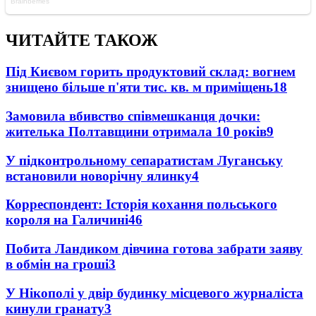
ЧИТАЙТЕ ТАКОЖ
Під Києвом горить продуктовий склад: вогнем
знищено більше п'яти тис. кв. м приміщень
18
Замовила вбивство співмешканця дочки:
жителька Полтавщини отримала 10 років
9
У підконтрольному сепаратистам Луганську
встановили новорічну ялинку
4
Корреспондент: Історія кохання польського
короля на Галичині
4
6
Побита Ландиком дівчина готова забрати заяву
в обмін на гроші
3
У Нікополі у двір будинку місцевого журналіста
кинули гранату
3