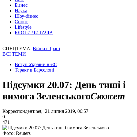
Бізнес
Наука
Шоу-бізнес
Спорт
Lifestyle
БЛОГИ ЧИТАЧІВ
СПЕЦТЕМА:
Війна в Ірані
ВСІ ТЕМИ
Вступ України в ЄС
Теракт в Барселоні
Підсумки 20.07: День тиші і
вимога Зеленського
Сюжет
Корреспондент.net, 21 липня 2019, 06:57
0
471
Фото: Reuters