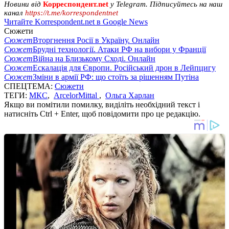
Новини від
Корреспондент.net
у Telegram. Підписуйтесь на наш
канал
https://t.me/korrespondentnet
Читайте Korrespondent.net в Google News
Сюжети
Сюжет
Вторгнення Росії в Україну. Онлайн
Сюжет
Брудні технології. Атаки РФ на вибори у Франції
Сюжет
Війна на Близькому Сході. Онлайн
Сюжет
Ескалація для Європи. Російський дрон в Лейпцигу
Сюжет
Зміни в армії РФ: що стоїть за рішенням Путіна
СПЕЦТЕМА:
Сюжети
ТЕГИ:
МКС
,
ArcelorMittal
,
Ольга Харлан
Якщо ви помітили помилку, виділіть необхідний текст і
натисніть Ctrl + Enter, щоб повідомити про це редакцію.