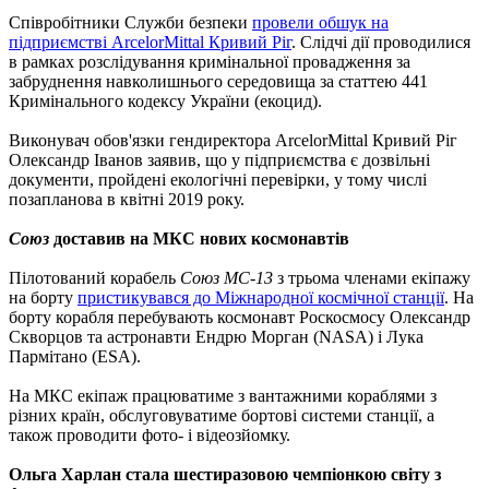
Співробітники Служби безпеки
провели обшук на
підприємстві ArcelorMittal Кривий Ріг
. Слідчі дії проводилися
в рамках розслідування кримінальної провадження за
забруднення навколишнього середовища за статтею 441
Кримінального кодексу України (екоцид).
Виконувач обов'язки гендиректора ArcelorMittal Кривий Ріг
Олександр Іванов заявив, що у підприємства є дозвільні
документи, пройдені екологічні перевірки, у тому числі
позапланова в квітні 2019 року.
Союз
доставив на МКС нових космонавтів
Пілотований корабель
Союз МС-13
з трьома членами екіпажу
на борту
пристикувався до Міжнародної космічної станції
. На
борту корабля перебувають космонавт Роскосмосу Олександр
Скворцов та астронавти Ендрю Морган (NASA) і Лука
Пармітано (ESA).
На МКС екіпаж працюватиме з вантажними кораблями з
різних країн, обслуговуватиме бортові системи станції, а
також проводити фото- і відеозйомку.
Ольга Харлан стала шестиразовою чемпіонкою світу з