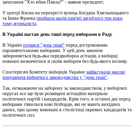
запитання "Хто вбив Павла?" - заявив президент.
У центрі Києва на перехресті вулиць Богдана Хмельницького
та Івана Франка
пройшла акція пам'яті загиблого три роки
тому журналіста
.
В Україні настав день тиші перед виборами в Раду
В Україні
почався "день тиші"
перед достроковими
парламентськими виборами. У цей день законом
забороняється будь-яка передвиборна агітація, а виборці
повинні визначитися зі своїм вибором без будь-якого впливу.
Спостерігачі Комітету виборців України
зафіксували масові
порушення виборчого законодавства у "день тиші"
.
Так, незважаючи на заборону за законодавством, у виборчих
округах все ще були розміщені агітаційні матеріали
політичних партій і кандидатів. Крім того, в останні дні перед
виборами з'явилися нові білборди, які не мають вихідних
даних, при цьому виконані в стилістиці окремих кандидатів та
політичних сил.