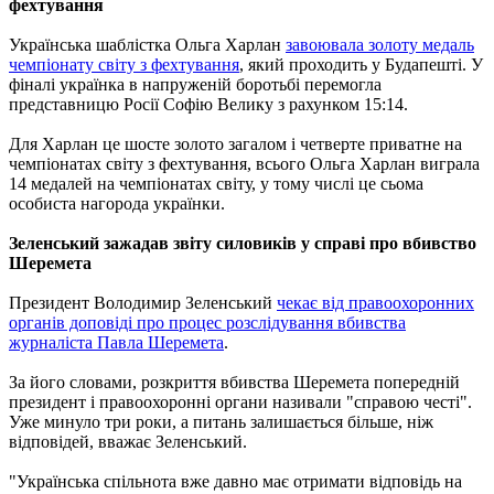
фехтування
Українська шаблістка Ольга Харлан
завоювала золоту медаль
чемпіонату світу з фехтування
, який проходить у Будапешті. У
фіналі українка в напруженій боротьбі перемогла
представницю Росії Софію Велику з рахунком 15:14.
Для Харлан це шосте золото загалом і четверте приватне на
чемпіонатах світу з фехтування, всього Ольга Харлан виграла
14 медалей на чемпіонатах світу, у тому числі це сьома
особиста нагорода українки.
Зеленський зажадав звіту силовиків у справі про вбивство
Шеремета
Президент Володимир Зеленський
чекає від правоохоронних
органів доповіді про процес розслідування вбивства
журналіста Павла Шеремета
.
За його словами, розкриття вбивства Шеремета попередній
президент і правоохоронні органи називали "справою честі".
Уже минуло три роки, а питань залишається більше, ніж
відповідей, вважає Зеленський.
"Українська спільнота вже давно має отримати відповідь на