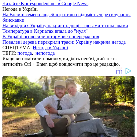
Читайте Korrespondent.net в Google News
Негода в Україні
На Волині семеро людей втратили свідомість через влучання
блискавки
На вихідних Україну накриють дощі з грозами та шквалами
Температура в Карпатах впала до "нуля"
В Україні оголосили штормове попередження
Повалені дерева перекрили траси: Україну накрила негода
СПЕЦТЕМА:
Негода в Україні
ТЕГИ:
погода
,
непогода
Якщо ви помітили помилку, виділіть необхідний текст і
натисніть Ctrl + Enter, щоб повідомити про це редакцію.