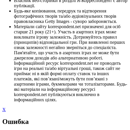
Власник веб-сторінки в розділі Я-Корреспондент є автор
публікації.
Будь-яке копіювання, передрук та відтворення
фотографічних творів та/або аудіовізуальних творів
правовласника Getty Images - суворо забороняється.
Матеріали сайту korrespondent.net призначені для осіб
старше 21 року (21+). Участь в азартних іграх може
викликати ігрову залежність. Дотримуйтесь правил
(принципів) відповідальної гри. При виявленні перших
ознак залежності негайно зверніться до спеціаліста.
Пам'ятайте, що участь в азартних іграх не може бути
джерелом доходів або альтернативою роботі.
Інформаційний ресурс korrespondent.net не проводить
ігри на реальні та/або віртуальні гроші, також сайт не
приймає ні в якій формі оплату ставок та інших
платежів, які пов’язані/можуть бути пов’язані з
азартними іграми, букмекерами чи тоталізаторами. Будь-
які матеріали на інформаційному ресурсі
korrespondent.net публікуються виключно в
інформаційних цілях.
X
Ошибка