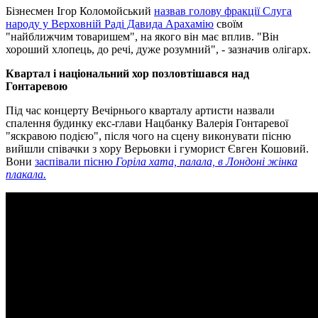
Бізнесмен Ігор Коломойський
назвав голову фракції Слуга
народу у Верховній Раді Давида Арахамію
своїм
"найближчим товаришем", на якого він має вплив. "Він
хороший хлопець, до речі, дуже розумний", - зазначив олігарх.
Квартал і національний хор позловтішався над
Гонтаревою
Під час концерту Вечірнього кварталу артисти назвали
спалення будинку екс-глави Нацбанку Валерія Гонтаревої
"яскравою подією", після чого на сцену виконувати пісню
вийшли співачки з хору Верьовки і гуморист Євген Кошовий.
Вони
заспівали пісню
Горіла хата, палала, в Лондоні жінка
плакала.