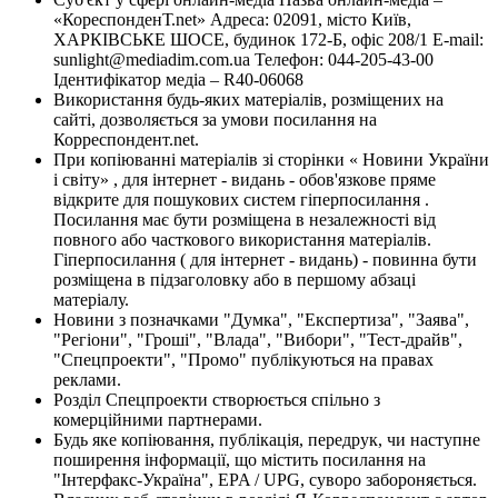
«КореспонденТ.net» Адреса: 02091, місто Київ,
ХАРКІВСЬКЕ ШОСЕ, будинок 172-Б, офіс 208/1 E-mail:
sunlight@mediadim.com.ua
Телефон: 044-205-43-00
Ідентифікатор медіа – R40-06068
Використання будь-яких матеріалів, розміщених на
сайті, дозволяється за умови посилання на
Корреспондент.net.
При копіюванні матеріалів зі сторінки « Новини України
і світу» , для інтернет - видань - обов'язкове пряме
відкрите для пошукових систем гіперпосилання .
Посилання має бути розміщена в незалежності від
повного або часткового використання матеріалів.
Гіперпосилання ( для інтернет - видань) - повинна бути
розміщена в підзаголовку або в першому абзаці
матеріалу.
Новини з позначками "Думка", "Експертиза", "Заява",
"Регіони", "Гроші", "Влада", "Вибори", "Тест-драйв",
"Спецпроекти", "Промо" публікуються на правах
реклами.
Розділ Спецпроекти створюється спільно з
комерційними партнерами.
Будь яке копіювання, публікація, передрук, чи наступне
поширення інформації, що містить посилання на
"Інтерфакс-Україна", EPA / UPG, суворо забороняється.