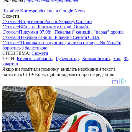
наш канал
https://t.me/korrespondentnet
Читайте Korrespondent.net в Google News
Сюжети
Сюжет
Вторгнення Росії в Україну. Онлайн
Сюжет
Війна на Близькому Сході. Онлайн
Сюжет
Підсумки 07.08: "Пекельні" санкції і "парад" дронів
Сюжет
Пекельні санкції. Рішення Сената США
Сюжет
"Полювати на лучника, а не на стрілу". Як Україні
боротись з балістикою
СПЕЦТЕМА:
Сюжети
ТЕГИ:
Киевская область
,
Губернатор
,
Коломойский
,
хор
,
95
квартал
Якщо ви помітили помилку, виділіть необхідний текст і
натисніть Ctrl + Enter, щоб повідомити про це редакцію.