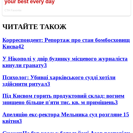
ЧИТАЙТЕ ТАКОЖ
Корреспондент: Репортаж про стан бомбосховищ
Києва
4
2
У Нікополі у двір будинку місцевого журналіста
кинули гранату
3
Психолог: Убивці харківського судді хотіли
здійснити ритуал
3
Під Києвом горить продуктовий склад: вогнем
знищено більше п'яти тис. кв. м приміщень
3
Апеляцію екс-ректора Мельника суд розгляне 15
квітня
3