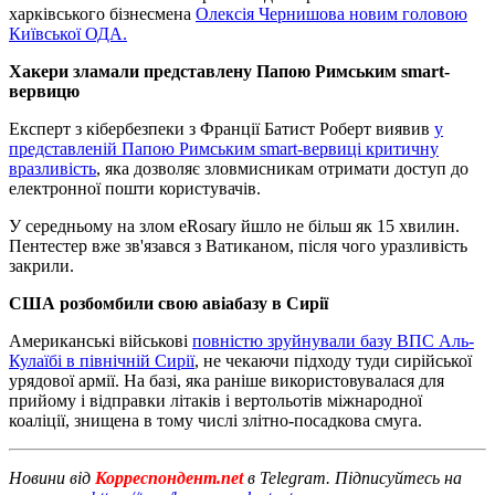
харківського бізнесмена
Олексія Чернишова новим головою
Київської ОДА.
Хакери зламали представлену Папою Римським smart-
вервицю
Експерт з кібербезпеки з Франції Батист Роберт виявив
у
представленій Папою Римським smart-вервиці критичну
вразливість
, яка дозволяє зловмисникам отримати доступ до
електронної пошти користувачів.
У середньому на злом eRosary йшло не більш як 15 хвилин.
Пентестер вже зв'язався з Ватиканом, після чого уразливість
закрили.
США розбомбили свою авіабазу в Сирії
Американські військові
повністю зруйнували базу ВПС Аль-
Кулаїбі в північній Сирії
, не чекаючи підходу туди сирійської
урядової армії. На базі, яка раніше використовувалася для
прийому і відправки літаків і вертольотів міжнародної
коаліції, знищена в тому числі злітно-посадкова смуга.
Новини від
Корреспондент.net
в Telegram. Підписуйтесь на