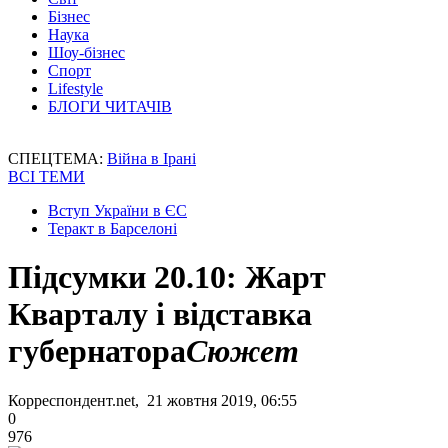
Бізнес
Наука
Шоу-бізнес
Спорт
Lifestyle
БЛОГИ ЧИТАЧІВ
СПЕЦТЕМА:
Війна в Ірані
ВСІ ТЕМИ
Вступ України в ЄС
Теракт в Барселоні
Підсумки 20.10: Жарт
Кварталу і відставка
губернатора
Сюжет
Корреспондент.net, 21 жовтня 2019, 06:55
0
976