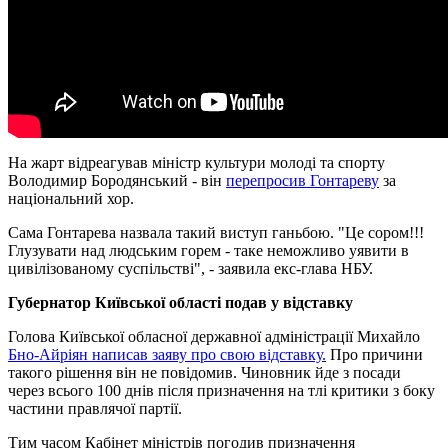
На жарт відреагував міністр культури молоді та спорту
Володимир Бородянський - він
перепросив Гонтареву
за
національний хор.
Сама Гонтарева назвала такий виступ ганьбою. "Це сором!!!
Глузувати над людським горем - таке неможливо уявити в
цивілізованому суспільстві", - заявила екс-глава НБУ.
Губернатор Київської області подав у відставку
Голова Київської обласної державної адміністрації Михайло
Бно-Айріян написав заяву про свою відставку.
Про причини
такого рішення він не повідомив. Чиновник йде з посади
через всього 100 днів після призначення на тлі критики з боку
частини правлячої партії.
Тим часом Кабінет міністрів погодив призначення