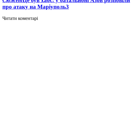
Сюжет
Це був хаос: у батальйоні Азов розповіли
про атаку на Маріуполь
3
Читати коментарі