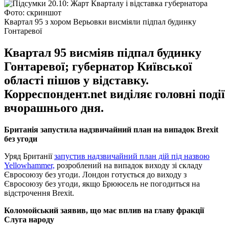
Фото: скриншот
Квартал 95 з хором Верьовки висміяли підпал будинку
Гонтаревої
Квартал 95 висміяв підпал будинку
Гонтаревої; губернатор Київської
області пішов у відставку.
Корреспондент.net виділяє головні події
вчорашнього дня.
Британія запустила надзвичайний план на випадок Brexit
без угоди
Уряд Британії
запустив надзвичайний план дій під назвою
Yellowhammer,
розроблений на випадок виходу зі складу
Євросоюзу без угоди. Лондон готується до виходу з
Євросоюзу без угоди, якщо Брююсель не погодиться на
відстрочення Brexit.
Коломойський заявив, що має вплив на главу фракції
Слуга народу