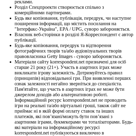
реклами.
Розділ Спецпроекти створюється спільно з
комерційними партнерами.
Будь яке копіювання, публікація, передрук, чи наступне
поширення інформації, що містить посилання на
"Інтерфакс-Україна", EPA / UPG, суворо забороняється.
Власник веб-сторінки в розділі Я-Корреспондент є автор
публікації.
Будь-яке копіювання, передрук та відтворення
фотографічних творів та/або аудіовізуальних творів
правовласника Getty Images - суворо забороняється.
Матеріали сайту korrespondent.net призначені для осіб
старше 21 року (21+). Участь в азартних іграх може
викликати ігрову залежність. Дотримуйтесь правил
(принципів) відповідальної гри. При виявленні перших
ознак залежності негайно зверніться до спеціаліста.
Пам'ятайте, що участь в азартних іграх не може бути
джерелом доходів або альтернативою роботі.
Інформаційний ресурс korrespondent.net не проводить
ігри на реальні та/або віртуальні гроші, також сайт не
приймає ні в якій формі оплату ставок та інших
платежів, які пов’язані/можуть бути пов’язані з
азартними іграми, букмекерами чи тоталізаторами. Будь-
які матеріали на інформаційному ресурсі
korrespondent.net публікуються виключно в