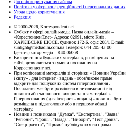
Договір користування сайтом
Політика у сфері конфіденційності і персональних даних
Угода щодо користування
Редакція
© 2000-2026, Korrespondent.net
Суб'єкт у сфері онлайн-медіа Назва онлайн-медіа –
«КореспонденТ.net» Адреса: 02091, місто Київ,
ХАРКІВСЬКЕ ШОСЕ, будинок 172-Б, офіс 208/1 E-mail:
sunlight@mediadim.com.ua
Телефон: 044-205-43-00
Ідентифікатор медіа – R40-06068
Використання будь-яких матеріалів, розміщених на
сайті, дозволяється за умови посилання на
Корреспондент.net.
При копіюванні матеріалів зі сторінки « Новини України
і світу» , для інтернет - видань - обов'язкове пряме
відкрите для пошукових систем гіперпосилання .
Посилання має бути розміщена в незалежності від
повного або часткового використання матеріалів.
Гіперпосилання ( для інтернет - видань) - повинна бути
розміщена в підзаголовку або в першому абзаці
матеріалу.
Новини з позначками "Думка", "Експертиза", "Заява",
"Регіони", "Гроші", "Влада", "Вибори", "Тест-драйв",
"Спецпроекти", "Промо" публікуються на правах