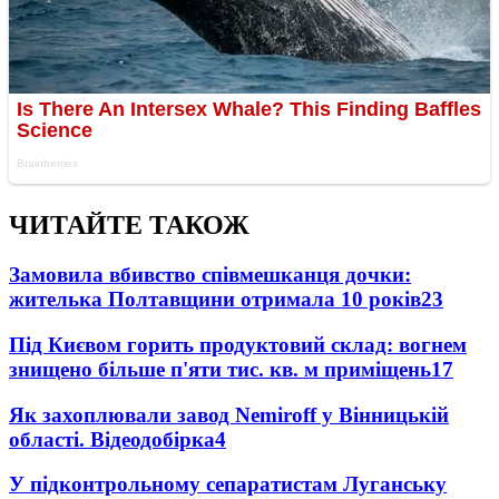
ЧИТАЙТЕ ТАКОЖ
Замовила вбивство співмешканця дочки:
жителька Полтавщини отримала 10 років
23
Під Києвом горить продуктовий склад: вогнем
знищено більше п'яти тис. кв. м приміщень
17
Як захоплювали завод Nemiroff у Вінницькій
області. Відеодобірка
4
У підконтрольному сепаратистам Луганську