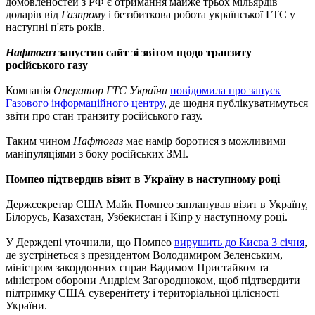
домовленостей з РФ є отримання майже трьох мільярдів
доларів від
Газпрому
і беззбиткова робота української ГТС у
наступні п'ять років.
Нафтогаз
запустив сайт зі звітом щодо транзиту
російського газу
Компанія
Оператор ГТС України
повідомила про запуск
Газового інформаційного центру
, де щодня публікуватимуться
звіти про стан транзиту російського газу.
Таким чином
Нафтогаз
має намір боротися з можливими
маніпуляціями з боку російських ЗМІ.
Помпео підтвердив візит в Україну в наступному році
Держсекретар США Майк Помпео запланував візит в Україну,
Білорусь, Казахстан, Узбекистан і Кіпр у наступному році.
У Держдепі уточнили, що Помпео
вирушить до Києва 3 січня
,
де зустрінеться з президентом Володимиром Зеленським,
міністром закордонних справ Вадимом Пристайком та
міністром оборони Андрієм Загороднюком, щоб підтвердити
підтримку США суверенітету і територіальної цілісності
України.