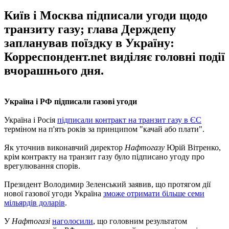
Київ і Москва підписали угоди щодо
транзиту газу; глава Держдепу
запланував поїздку в Україну:
Корреспондент.net виділяє головні події
вчорашнього дня.
Україна і РФ підписали газові угоди
Україна і Росія
підписали контракт на транзит газу в ЄС
терміном на п'ять років за принципом "качай або плати".
Як уточнив виконавчий директор
Нафтогазу
Юрій Вітренко,
крім контракту на транзит газу було підписано угоду про
врегулювання спорів.
Президент Володимир Зеленський заявив, що протягом дії
нової газової угоди Україна
зможе отримати більше семи
мільярдів доларів
.
У
Нафтогазі
наголосили
, що головним результатом