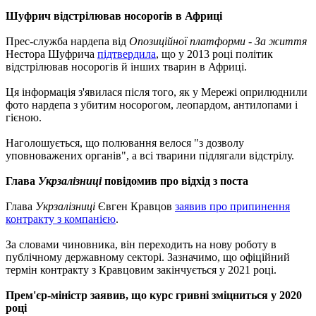
Шуфрич відстрілював носорогів в Африці
Прес-служба нардепа від
Опозиційної платформи - За життя
Нестора Шуфрича
підтвердила
, що у 2013 році політик
відстрілював носорогів й інших тварин в Африці.
Ця інформація з'явилася після того, як у Мережі оприлюднили
фото нардепа з убитим носорогом, леопардом, антилопами і
гієною.
Наголошується, що полювання велося "з дозволу
уповноважених органів", а всі тварини підлягали відстрілу.
Глава
Укрзалізниці
повідомив про відхід з поста
Глава
Укрзалізниці
Євген Кравцов
заявив про припинення
контракту з компанією
.
За словами чиновника, він переходить на нову роботу в
публічному державному секторі. Зазначимо, що офіційний
термін контракту з Кравцовим закінчується у 2021 році.
Прем'єр-міністр заявив, що курс гривні зміцниться у 2020
році