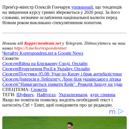
Прем'єр-міністр Олексій Гончарук
упевнений
, що тенденція
на зміцнення курсу гривні збережеться у 2020 році. За його
словами, незначне ослаблення національної валюти перед
Новим роком викликано спекулятивним попитом.
Новини від
Корреспондент.net
у Telegram. Підписуйтесь на наш
канал
https://t.me/korrespondentnet
Читайте Korrespondent.net в Google News
Сюжети
Сюжет
Війна на Близькому Сході. Онлайн
Сюжет
Вторгнення Росії в Україну. Онлайн
Сюжет
Підсумки 05.08: Удар по Києву і брак антибалістики
Сюжет
Диверсія в Лейпцигу. Дрон біля українського літака
Сюжет
"Намагаються зламати Київ". Реакція Заходу на удар
СПЕЦТЕМА:
Сюжети
ТЕГИ:
Шуфрич
,
Нафтогаз
,
Укрзализныця
,
курс гривны
Якщо ви помітили помилку, виділіть необхідний текст і
натисніть Ctrl + Enter, щоб повідомити про це редакцію.