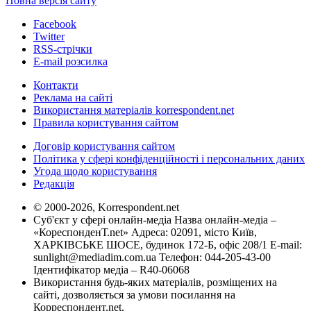
Повна версія сайту
Facebook
Twitter
RSS-стрічки
E-mail розсилка
Контакти
Реклама на сайті
Використання матеріалів korrespondent.net
Правила користування сайтом
Договір користування сайтом
Політика у сфері конфіденційності і персональних даних
Угода щодо користування
Редакція
© 2000-2026, Korrespondent.net
Суб'єкт у сфері онлайн-медіа Назва онлайн-медіа –
«КореспонденТ.net» Адреса: 02091, місто Київ,
ХАРКІВСЬКЕ ШОСЕ, будинок 172-Б, офіс 208/1 E-mail:
sunlight@mediadim.com.ua
Телефон: 044-205-43-00
Ідентифікатор медіа – R40-06068
Використання будь-яких матеріалів, розміщених на
сайті, дозволяється за умови посилання на
Корреспондент.net.