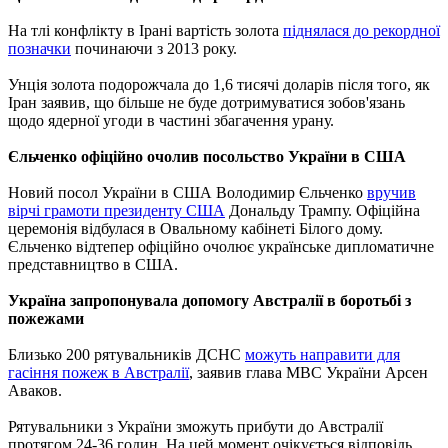
На тлі конфлікту в Ірані вартість золота
піднялася до рекордної
позначки
починаючи з 2013 року.
Унція золота подорожчала до 1,6 тисячі доларів після того, як
Іран заявив, що більше не буде дотримуватися зобов'язань
щодо ядерної угоди в частині збагачення урану.
Єльченко офіційно очолив посольство України в США
Новий посол України в США Володимир Єльченко
вручив
вірчі грамоти президенту США
Дональду Трампу. Офіційна
церемонія відбулася в Овальному кабінеті Білого дому.
Єльченко відтепер офіційно очолює українське дипломатичне
представництво в США.
Україна запропонувала допомогу Австралії в боротьбі з
пожежами
Близько 200 рятувальників ДСНС
можуть направити для
гасіння пожеж в Австралії
, заявив глава МВС України Арсен
Аваков.
Рятувальники з України зможуть прибути до Австралії
протягом 24-36 годин. На цей момент очікується відповідь