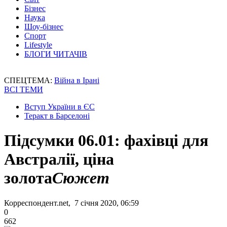
Бізнес
Наука
Шоу-бізнес
Спорт
Lifestyle
БЛОГИ ЧИТАЧІВ
СПЕЦТЕМА:
Війна в Ірані
ВСІ ТЕМИ
Вступ України в ЄС
Теракт в Барселоні
Підсумки 06.01: фахівці для
Австралії, ціна
золота
Сюжет
Корреспондент.net, 7 січня 2020, 06:59
0
662