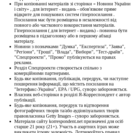
При копіюванні матеріалів зі сторінки « Новини України
і світу» , для інтернет - видань - обов'язкове пряме
відкрите для пошукових систем гіперпосилання .
Посилання має бути розміщена в незалежності від
повного або часткового використання матеріалів.
Гіперпосилання ( для інтернет - видань) - повинна бути
розміщена в підзаголовку або в першому абзаці
матеріалу.
Новини з позначками "Думка", "Експертиза", "Заява",
"Регіони", "Гроші", "Влада", "Вибори", "Тест-драйв",
"Спецпроекти", "Промо" публікуються на правах
реклами.
Розділ Спецпроекти створюється спільно з
комерційними партнерами.
Будь яке копіювання, публікація, передрук, чи наступне
поширення інформації, що містить посилання на
"Інтерфакс-Україна", EPA / UPG, суворо забороняється.
Власник веб-сторінки в розділі Я-Корреспондент є автор
публікації.
Будь-яке копіювання, передрук та відтворення
фотографічних творів та/або аудіовізуальних творів
правовласника Getty Images - суворо забороняється.
Матеріали сайту korrespondent.net призначені для осіб
старше 21 року (21+). Участь в азартних іграх може
викликати ігрову залежність. Дотримуйтесь правил