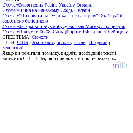
Сюжет
Вторгнення Росії в Україну. Онлайн
Сюжет
Війна на Близькому Сході. Онлайн
Сюжет
"Полювати на лучника, а не на стрілу". Як Україні
боротись з балістикою
Сюжет
Загадковий звук вибуху налякав Москву: що це було
Сюжет
Підсумки 06.08: Санкції проти РФ і дрон у Лейпцигу
СПЕЦТЕМА:
Сюжети
ТЕГИ:
США
,
Австралия
,
золото
,
Оман
,
Владимир
Зеленский
Якщо ви помітили помилку, виділіть необхідний текст і
натисніть Ctrl + Enter, щоб повідомити про це редакцію.