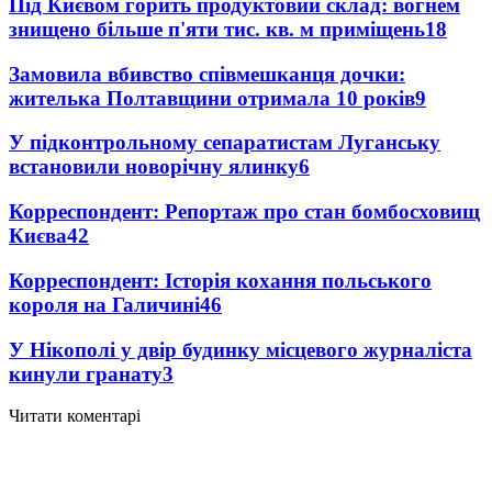
Під Києвом горить продуктовий склад: вогнем
знищено більше п'яти тис. кв. м приміщень
18
Замовила вбивство співмешканця дочки:
жителька Полтавщини отримала 10 років
9
У підконтрольному сепаратистам Луганську
встановили новорічну ялинку
6
Корреспондент: Репортаж про стан бомбосховищ
Києва
4
2
Корреспондент: Історія кохання польського
короля на Галичині
4
6
У Нікополі у двір будинку місцевого журналіста
кинули гранату
3
Читати коментарі