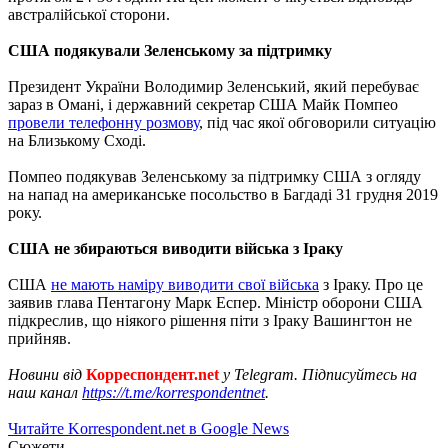
австралійської сторони.
США подякували Зеленському за підтримку
Президент України Володимир Зеленський, який перебуває
зараз в Омані, і державний секретар США Майк Помпео
провели телефонну розмову
, під час якої обговорили ситуацію
на Близькому Сході.
Помпео подякував Зеленському за підтримку США з огляду
на напад на американське посольство в Багдаді 31 грудня 2019
року.
США не збираються виводити війська з Іраку
США
не мають наміру виводити свої війська
з Іраку. Про це
заявив глава Пентагону Марк Еспер. Міністр оборони США
підкреслив, що ніякого рішення піти з Іраку Вашингтон не
прийняв.
Новини від
Корреспондент.net
у Telegram. Підписуйтесь на
наш канал
https://t.me/korrespondentnet
.
Читайте Korrespondent.net в Google News
Сюжети