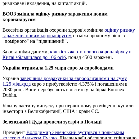
ризиковані вкладення, на кшталт акцій.
ВООЗ змінила оцінку ризику зараження новим
коронавірусом
Всесвітня організація охорони здоров'я змінила
оцінку ризику
зараження новим коронавірусом
на міжнародному рівні з
"помірного" на "підвищений".
За останніми даними,
кількість жертв нового коронавірусу в
Китаї збільшилася до 106 осіб
, понад 4500 заражені.
Україна отримала 1,25 млрд євро за євробондами
Україна
завершила розрахунки за єврооблігаціями на суму
1,25 мільярда
євро з прибутковістю 4,375% і погашенням в
2030 році. Вони перебувають в лістингу на біржі Euronext
Dublin.
Більшу частину випуску при первинному розміщенні купили
інвестори з Великобританії, США і країн ЄС.
Зеленський і Дуда провели зустріч в Польщі
Президент
Володимир Зеленський зустрівся з польським
колегою Анджеєм Дудою
. Лідери країн обговорили співпрацю