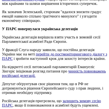
між країнами та шляхи вирішення історичних суперечок.
Як зазначив Зеленський, сторонам "вдалося знизити градус
емоцій навколо спільно трагічного минулого" і узгодити
економічну співпрацю.
У ПАРЄ повернулася українська делегація
Українська делегація вирішила взяти участь в зимовій сесії
Парламентської асамблеї Ради Європи.
У фракції Слуга народу заявили, що постійна делегація
України має на меті
перейти до постмоніторингового діалогу з
ПАРЄ
і зробити наступний крок для захисту інтересів країни.
На відкритті сесії литовський парламентарій Емануеліс
Зінгеріс ініціював розгляд питання про
чинність повноважень
російської делегації.
Депутат обґрунтував своє рішення тим, що в РФ не
дотримуються рішення Європейського суду з прав людини, і
отримав необхідну підтримку.
Російська делегація пригрозила, що
залишить зимову сесію
ПАРЄ
, якщо її повноваження в асамблеї будуть ущемлені.