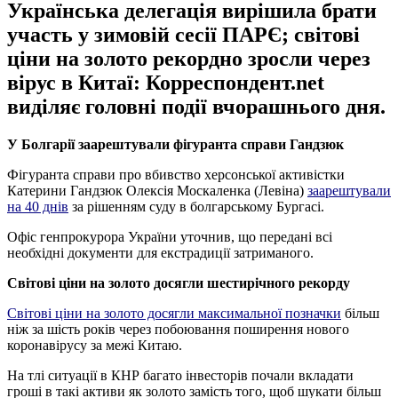
Українська делегація вирішила брати
участь у зимовій сесії ПАРЄ; світові
ціни на золото рекордно зросли через
вірус в Китаї: Корреспондент.net
виділяє головні події вчорашнього дня.
У Болгарії заарештували фігуранта справи Гандзюк
Фігуранта справи про вбивство херсонської активістки
Катерини Гандзюк Олексія Москаленка (Левіна)
заарештували
на 40 днів
за рішенням суду в болгарському Бургасі.
Офіс генпрокурора України уточнив, що передані всі
необхідні документи для екстрадиції затриманого.
Світові ціни на золото досягли шестирічного рекорду
Світові ціни на золото досягли максимальної позначки
більш
ніж за шість років через побоювання поширення нового
коронавірусу за межі Китаю.
На тлі ситуації в КНР багато інвесторів почали вкладати
гроші в такі активи як золото замість того, щоб шукати більш