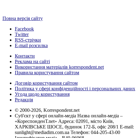
Повна версія сайту
Facebook
Twitter
RSS-стрічки
E-mail розсилка
Контакти
Реклама на сайті
Використання матеріалів korrespondent.net
Правила користування сайтом
Договір користування сайтом
Політика у сфері конфіденційності і персональних даних
Угода щодо користування
Редакція
© 2000-2026, Korrespondent.net
Суб'єкт у сфері онлайн-медіа Назва онлайн-медіа –
«КореспонденТ.net» Адреса: 02091, місто Київ,
ХАРКІВСЬКЕ ШОСЕ, будинок 172-Б, офіс 208/1 E-mail:
sunlight@mediadim.com.ua
Телефон: 044-205-43-00
Ідентифікатор медіа – R40-06068