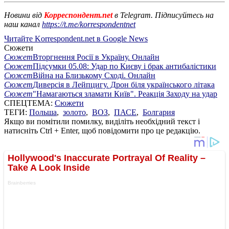
Новини від
Корреспондент.net
в Telegram. Підписуйтесь на
наш канал
https://t.me/korrespondentnet
Читайте Korrespondent.net в Google News
Сюжети
Сюжет
Вторгнення Росії в Україну. Онлайн
Сюжет
Підсумки 05.08: Удар по Києву і брак антибалістики
Сюжет
Війна на Близькому Сході. Онлайн
Сюжет
Диверсія в Лейпцигу. Дрон біля українського літака
Сюжет
"Намагаються зламати Київ". Реакція Заходу на удар
СПЕЦТЕМА:
Сюжети
ТЕГИ:
Польша
,
золото
,
ВОЗ
,
ПАСЕ
,
Болгария
Якщо ви помітили помилку, виділіть необхідний текст і
натисніть Ctrl + Enter, щоб повідомити про це редакцію.