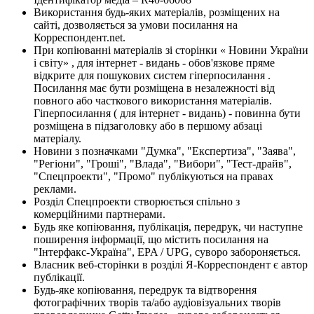
Використання будь-яких матеріалів, розміщених на
сайті, дозволяється за умови посилання на
Корреспондент.net.
При копіюванні матеріалів зі сторінки « Новини України
і світу» , для інтернет - видань - обов'язкове пряме
відкрите для пошукових систем гіперпосилання .
Посилання має бути розміщена в незалежності від
повного або часткового використання матеріалів.
Гіперпосилання ( для інтернет - видань) - повинна бути
розміщена в підзаголовку або в першому абзаці
матеріалу.
Новини з позначками "Думка", "Експертиза", "Заява",
"Регіони", "Гроші", "Влада", "Вибори", "Тест-драйв",
"Спецпроекти", "Промо" публікуються на правах
реклами.
Розділ Спецпроекти створюється спільно з
комерційними партнерами.
Будь яке копіювання, публікація, передрук, чи наступне
поширення інформації, що містить посилання на
"Інтерфакс-Україна", EPA / UPG, суворо забороняється.
Власник веб-сторінки в розділі Я-Корреспондент є автор
публікації.
Будь-яке копіювання, передрук та відтворення
фотографічних творів та/або аудіовізуальних творів