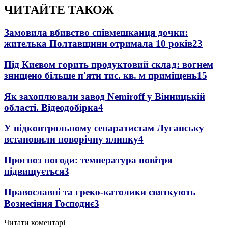
ЧИТАЙТЕ ТАКОЖ
Замовила вбивство співмешканця дочки:
жителька Полтавщини отримала 10 років
23
Під Києвом горить продуктовий склад: вогнем
знищено більше п'яти тис. кв. м приміщень
15
Як захоплювали завод Nemiroff у Вінницькій
області. Відеодобірка
4
У підконтрольному сепаратистам Луганську
встановили новорічну ялинку
4
Прогноз погоди: температура повітря
підвищується
3
Православні та греко-католики святкують
Вознесіння Господнє
3
Читати коментарі