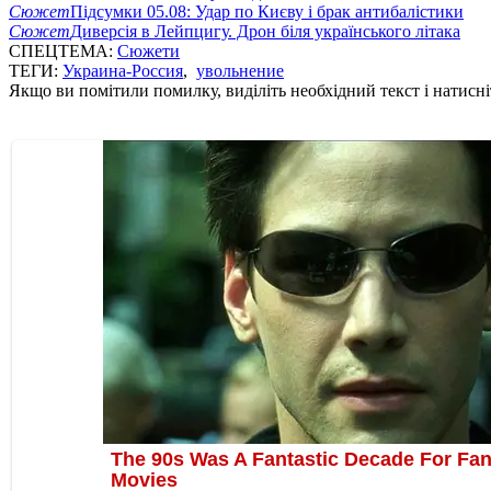
Сюжет
Підсумки 05.08: Удар по Києву і брак антибалістики
Сюжет
Диверсія в Лейпцигу. Дрон біля українського літака
СПЕЦТЕМА:
Сюжети
ТЕГИ:
Украина-Россия
,
увольнение
Якщо ви помітили помилку, виділіть необхідний текст і натисніт