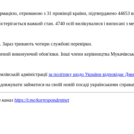
ормацією, отриманою з 31 провінції країни, підтверджено 44653 
остерігається важкий стан. 4740 осіб вилікувалися і виписані з 
. Зараз тривають чотири службові перевірки.
ений виконуючий обов'язки. Інші члени керівництва Мукачівськог
млівській адміністрації
за політику щодо України відповідає Дми
одовжувати займатися на своїй новій посаді українськими справами
ш канал
https://t.me/korrespondentnet