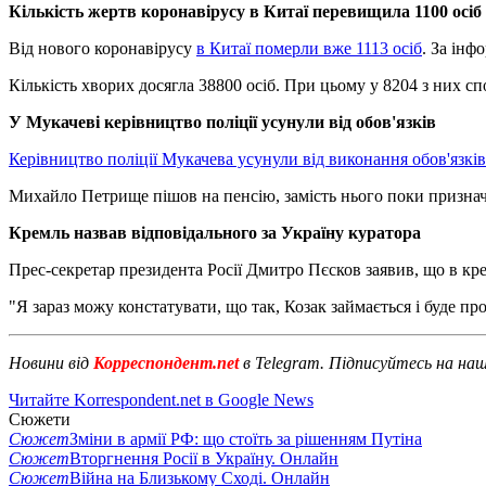
Кількість жертв коронавірусу в Китаї перевищила 1100 осіб
Від нового коронавірусу
в Китаї померли вже 1113 осіб
. За інф
Кількість хворих досягла 38800 осіб. При цьому у 8204 з них сп
У Мукачеві керівництво поліції усунули від обов'язків
Керівництво поліції Мукачева усунули від виконання обов'язків
Михайло Петрище пішов на пенсію, замість нього поки признач
Кремль назвав відповідального за Україну куратора
Прес-секретар президента Росії Дмитро Пєсков заявив, що в кре
"Я зараз можу констатувати, що так, Козак займається і буде пр
Новини від
Корреспондент.net
в Telegram. Підписуйтесь на на
Читайте Korrespondent.net в Google News
Сюжети
Сюжет
Зміни в армії РФ: що стоїть за рішенням Путіна
Сюжет
Вторгнення Росії в Україну. Онлайн
Сюжет
Війна на Близькому Сході. Онлайн