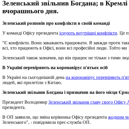
Зеленський звільнив Богдана; в Кремлі 
вчорашнього дня.
Зеленський розповів про конфлікти в своїй команді
У команді Офісу президента
існують внутрішні конфлікти
. Це 
"Є конфлікти. Вони заважають працювати. Я завжди проти таких 
всі, хто працюють в Офісі, вони всі професійні люди. Тобто ми 1
Зеленський також зазначив, що він працює не тільки з тими люд
В Україні перевіряють на коронавірус п'ятьох осіб
В Україні на сьогоднішній день
на коронавірус перевіряють п'я
людей, які прилетіли з Китаю.
Зеленський звільнив Богдана і призначив на його місця Єрм
Президент Володимир
Зеленський звільнив главу свого Офісу 
президента.
В ОП заявили, що зміна керівника Офісу президента
жодним чи
Зеленського", - повідомила прес-служба ОП.