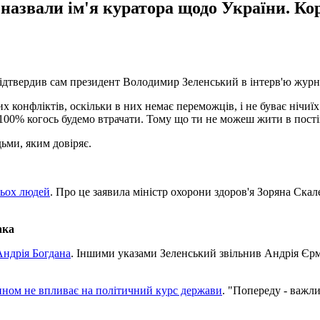
назвали ім'я куратора щодо України. Корр
підтвердив сам президент Володимир Зеленський в інтерв'ю журн
конфліктів, оскільки в них немає переможців, і не буває нічиїх
00% когось будемо втрачати. ​​Тому що ти не можеш жити в постійн
ьми, яким довіряє.
тьох людей
. Про це заявила міністр охорони здоров'я Зоряна Ска
ака
Андрія Богдана
. Іншими указами Зеленський звільнив Андрія Єрм
ном не впливає на політичний курс держави
. "Попереду - важл