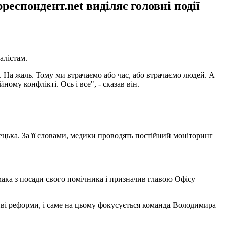
еспондент.net виділяє головні події
алістам.
. На жаль. Тому ми втрачаємо або час, або втрачаємо людей. А
ому конфлікті. Ось і все", - сказав він.
лецька. За її словами, медики проводять постійний моніторинг
ака з посади свого помічника і призначив главою Офісу
иві реформи, і саме на цьому фокусується команда Володимира