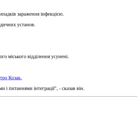
випадків зараження інфекцією.
медичних установ.
о міського відділення усунені.
тро Козак.
 і питаннями інтеграції", - сказав він.