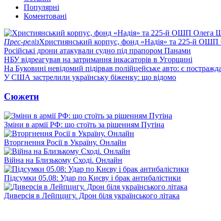
Популярні
Коментовані
Прес-реліз
Християнський корпус, фонд «Надія» та 225-й ОШП 
Російські дрони атакували судно під прапором Панами
НБУ відреагував на затримання інкасаторів в Угорщині
На Буковині невідомий підірвав полійцейське авто: є постражда
У США застрелили українську біженку: що відомо
Сюжети
Зміни в армії РФ: що стоїть за рішенням Путіна
Вторгнення Росії в Україну. Онлайн
Війна на Близькому Сході. Онлайн
Підсумки 05.08: Удар по Києву і брак антибалістики
Диверсія в Лейпцигу. Дрон біля українського літака