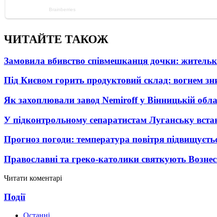
ЧИТАЙТЕ ТАКОЖ
Замовила вбивство співмешканця дочки: житель
Під Києвом горить продуктовий склад: вогнем зни
Як захоплювали завод Nemiroff у Вінницькій облас
У підконтрольному сепаратистам Луганську вста
Прогноз погоди: температура повітря підвищуєть
Православні та греко-католики святкують Вознес
Читати коментарі
Події
Останні