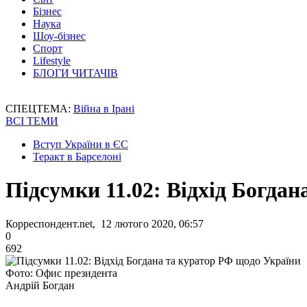
Бізнес
Наука
Шоу-бізнес
Спорт
Lifestyle
БЛОГИ ЧИТАЧІВ
СПЕЦТЕМА:
Війна в Ірані
ВСІ ТЕМИ
Вступ України в ЄС
Теракт в Барселоні
Підсумки 11.02: Відхід Богда
Корреспондент.net, 12 лютого 2020, 06:57
0
692
Фото: Офис президента
Андрій Богдан