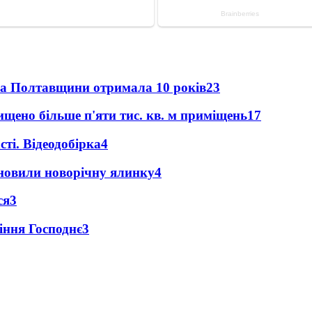
ка Полтавщини отримала 10 років
23
щено більше п'яти тис. кв. м приміщень
17
ті. Відеодобірка
4
новили новорічну ялинку
4
ся
3
іння Господнє
3