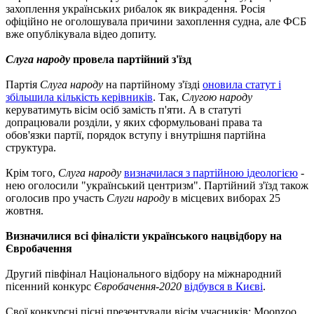
захоплення українських рибалок як викрадення. Росія
офіційно не оголошувала причини захоплення судна, але ФСБ
вже опублікувала відео допиту.
Слуга народу
провела партійний з'їзд
Партія
Слуга народу
на партійному з'їзді
оновила статут і
збільшила кількість керівників
. Так,
Слугою народу
керуватимуть вісім осіб замість п'яти. А в статуті
допрацювали розділи, у яких сформульовані права та
обов'язки партії, порядок вступу і внутрішня партійна
структура.
Крім того,
Слуга народу
визначилася з партійною ідеологією
-
нею оголосили "український центризм". Партійний з'їзд також
оголосив про участь
Слуги народу
в місцевих виборах 25
жовтня.
Визначилися всі фіналісти українського нацвідбору на
Євробачення
Другий півфінал Національного відбору на міжнародний
пісенний конкурс
Євробачення-2020
відбувся в Києві
.
Свої конкурсні пісні презентували вісім учасників: Moonzoo,