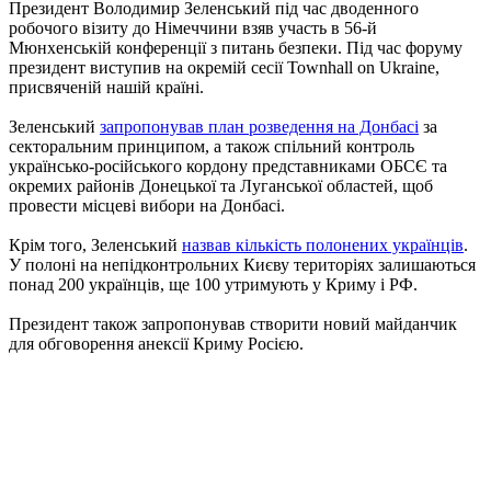
Президент Володимир Зеленський під час дводенного
робочого візиту до Німеччини взяв участь в 56-й
Мюнхенській конференції з питань безпеки. Під час форуму
президент виступив на окремій сесії Townhall on Ukraine,
присвяченій нашій країні.
Зеленський
запропонував план розведення на Донбасі
за
секторальним принципом, а також спільний контроль
українсько-російського кордону представниками ОБСЄ та
окремих районів Донецької та Луганської областей, щоб
провести місцеві вибори на Донбасі.
Крім того, Зеленський
назвав кількість полонених українців
.
У полоні на непідконтрольних Києву територіях залишаються
понад 200 українців, ще 100 утримують у Криму і РФ.
Президент також запропонував створити новий майданчик
для обговорення анексії Криму Росією.