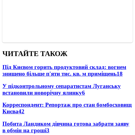
ЧИТАЙТЕ ТАКОЖ
Під Києвом горить продуктовий склад: вогнем
знищено більше п'яти тис. кв. м приміщень
18
У підконтрольному сепаратистам Луганську
встановили новорічну ялинку
6
Корреспондент: Репортаж про стан бомбосховищ
Києва
4
2
Побита Ландиком дівчина готова забрати заяву
в обмін на гроші
3