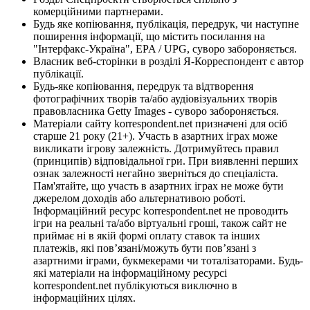
комерційними партнерами.
Будь яке копіювання, публікація, передрук, чи наступне
поширення інформації, що містить посилання на
"Інтерфакс-Україна", EPA / UPG, суворо забороняється.
Власник веб-сторінки в розділі Я-Корреспондент є автор
публікації.
Будь-яке копіювання, передрук та відтворення
фотографічних творів та/або аудіовізуальних творів
правовласника Getty Images - суворо забороняється.
Матеріали сайту korrespondent.net призначені для осіб
старше 21 року (21+). Участь в азартних іграх може
викликати ігрову залежність. Дотримуйтесь правил
(принципів) відповідальної гри. При виявленні перших
ознак залежності негайно зверніться до спеціаліста.
Пам'ятайте, що участь в азартних іграх не може бути
джерелом доходів або альтернативою роботі.
Інформаційний ресурс korrespondent.net не проводить
ігри на реальні та/або віртуальні гроші, також сайт не
приймає ні в якій формі оплату ставок та інших
платежів, які пов’язані/можуть бути пов’язані з
азартними іграми, букмекерами чи тоталізаторами. Будь-
які матеріали на інформаційному ресурсі
korrespondent.net публікуються виключно в
інформаційних цілях.