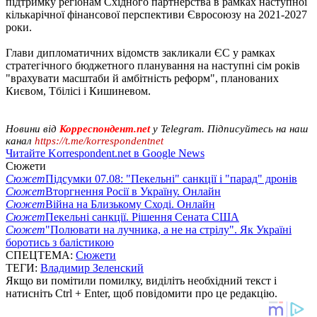
підтримку регіонам Східного партнерства в рамках наступної
кількарічної фінансової перспективи Євросоюзу на 2021-2027
роки.
Глави дипломатичних відомств закликали ЄС у рамках
стратегічного бюджетного планування на наступні сім років
"врахувати масштаби й амбітність реформ", планованих
Києвом, Тбілісі і Кишиневом.
Новини від
Корреспондент.net
у Telegram. Підписуйтесь на наш
канал
https://t.me/korrespondentnet
Читайте Korrespondent.net в Google News
Сюжети
Сюжет
Підсумки 07.08: "Пекельні" санкції і "парад" дронів
Сюжет
Вторгнення Росії в Україну. Онлайн
Сюжет
Війна на Близькому Сході. Онлайн
Сюжет
Пекельні санкції. Рішення Сената США
Сюжет
"Полювати на лучника, а не на стрілу". Як Україні
боротись з балістикою
СПЕЦТЕМА:
Сюжети
ТЕГИ:
Владимир Зеленский
Якщо ви помітили помилку, виділіть необхідний текст і
натисніть Ctrl + Enter, щоб повідомити про це редакцію.