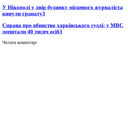
У Нікополі у двір будинку місцевого журналіста
кинули гранату
3
Справа про вбивство харківського судді: у МВС
допитали 40 тисяч осіб
3
Читати коментарі