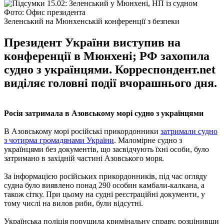
Фото: Офис президента
Зеленський на Мюнхенській конференції з безпеки
Президент України виступив на
конференції в Мюнхені; РФ захопила
судно з українцями. Корреспондент.net
виділяє головні події вчорашнього дня.
Росія затримала в Азовському морі судно з українцями
В Азовському морі російські прикордонники
затримали судно
з чотирма громадянами України
. Маломірне судно з
українцями без документів, що засвідчують їхні особи, було
затримано в західній частині Азовського моря.
За інформацією російських прикордонників, під час огляду
судна було виявлено понад 290 особин камбали-калкана, а
також сітку. При цьому на судні реєстраційні документи, у
тому числі на вилов риби, були відсутні.
Українська поліція порушила кримінальну справу, розцінивши