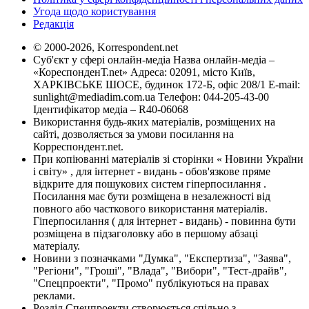
Угода щодо користування
Редакція
© 2000-2026, Korrespondent.net
Суб'єкт у сфері онлайн-медіа Назва онлайн-медіа –
«КореспонденТ.net» Адреса: 02091, місто Київ,
ХАРКІВСЬКЕ ШОСЕ, будинок 172-Б, офіс 208/1 E-mail:
sunlight@mediadim.com.ua
Телефон: 044-205-43-00
Ідентифікатор медіа – R40-06068
Використання будь-яких матеріалів, розміщених на
сайті, дозволяється за умови посилання на
Корреспондент.net.
При копіюванні матеріалів зі сторінки « Новини України
і світу» , для інтернет - видань - обов'язкове пряме
відкрите для пошукових систем гіперпосилання .
Посилання має бути розміщена в незалежності від
повного або часткового використання матеріалів.
Гіперпосилання ( для інтернет - видань) - повинна бути
розміщена в підзаголовку або в першому абзаці
матеріалу.
Новини з позначками "Думка", "Експертиза", "Заява",
"Регіони", "Гроші", "Влада", "Вибори", "Тест-драйв",
"Спецпроекти", "Промо" публікуються на правах
реклами.
Розділ Спецпроекти створюється спільно з