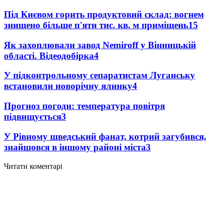
Під Києвом горить продуктовий склад: вогнем
знищено більше п'яти тис. кв. м приміщень
15
Як захоплювали завод Nemiroff у Вінницькій
області. Відеодобірка
4
У підконтрольному сепаратистам Луганську
встановили новорічну ялинку
4
Прогноз погоди: температура повітря
підвищується
3
У Рівному шведський фанат, котрий загубився,
знайшовся в іншому районі міста
3
Читати коментарі