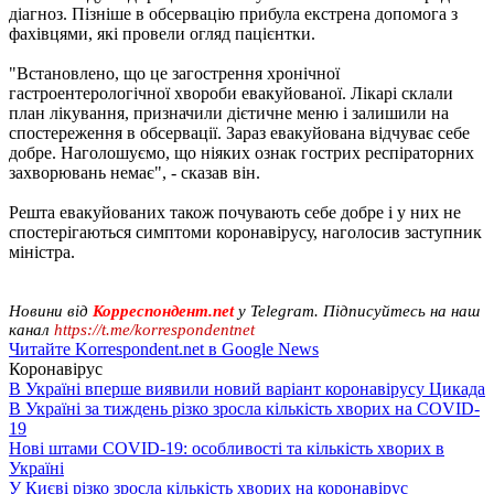
діагноз. Пізніше в обсервацію прибула екстрена допомога з
фахівцями, які провели огляд пацієнтки.
"Встановлено, що це загострення хронічної
гастроентерологічної хвороби евакуйованої. Лікарі склали
план лікування, призначили дієтичне меню і залишили на
спостереження в обсервації. Зараз евакуйована відчуває себе
добре. Наголошуємо, що ніяких ознак гострих респіраторних
захворювань немає", - сказав він.
Решта евакуйованих також почувають себе добре і у них не
спостерігаються симптоми коронавірусу, наголосив заступник
міністра.
Новини від
Корреспондент.net
у Telegram. Підписуйтесь на наш
канал
https://t.me/korrespondentnet
Читайте Korrespondent.net в Google News
Коронавірус
В Україні вперше виявили новий варіант коронавірусу Цикада
В Україні за тиждень різко зросла кількість хворих на COVID-
19
Нові штами COVID-19: особливості та кількість хворих в
Україні
У Києві різко зросла кількість хворих на коронавірус