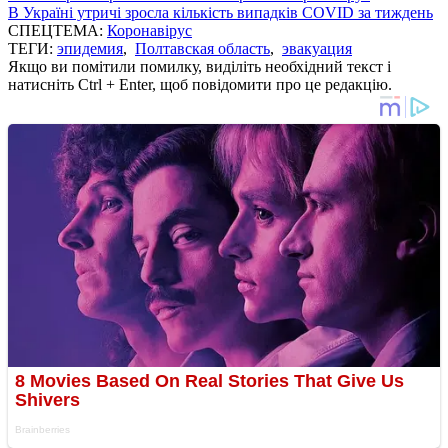
В Україні утричі зросла кількість випадків COVID за тиждень
СПЕЦТЕМА:
Коронавірус
ТЕГИ:
эпидемия
,
Полтавская область
,
эвакуация
Якщо ви помітили помилку, виділіть необхідний текст і
натисніть Ctrl + Enter, щоб повідомити про це редакцію.