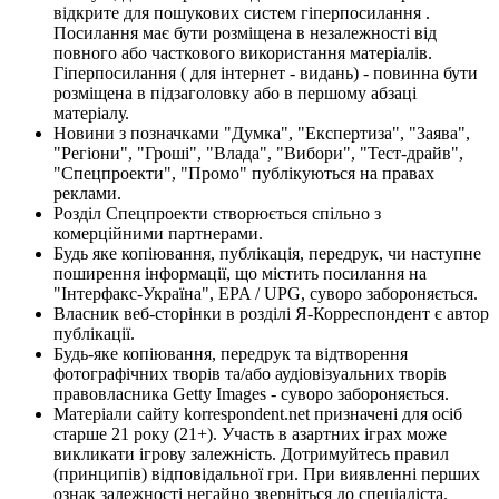
відкрите для пошукових систем гіперпосилання .
Посилання має бути розміщена в незалежності від
повного або часткового використання матеріалів.
Гіперпосилання ( для інтернет - видань) - повинна бути
розміщена в підзаголовку або в першому абзаці
матеріалу.
Новини з позначками "Думка", "Експертиза", "Заява",
"Регіони", "Гроші", "Влада", "Вибори", "Тест-драйв",
"Спецпроекти", "Промо" публікуються на правах
реклами.
Розділ Спецпроекти створюється спільно з
комерційними партнерами.
Будь яке копіювання, публікація, передрук, чи наступне
поширення інформації, що містить посилання на
"Інтерфакс-Україна", EPA / UPG, суворо забороняється.
Власник веб-сторінки в розділі Я-Корреспондент є автор
публікації.
Будь-яке копіювання, передрук та відтворення
фотографічних творів та/або аудіовізуальних творів
правовласника Getty Images - суворо забороняється.
Матеріали сайту korrespondent.net призначені для осіб
старше 21 року (21+). Участь в азартних іграх може
викликати ігрову залежність. Дотримуйтесь правил
(принципів) відповідальної гри. При виявленні перших
ознак залежності негайно зверніться до спеціаліста.