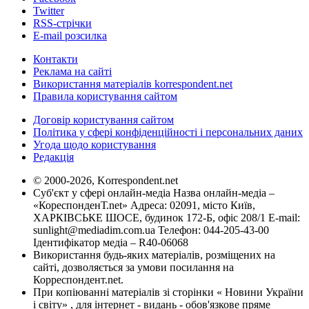
Twitter
RSS-стрічки
E-mail розсилка
Контакти
Реклама на сайті
Використання матеріалів korrespondent.net
Правила користування сайтом
Договір користування сайтом
Політика у сфері конфіденційності і персональних даних
Угода щодо користування
Редакція
© 2000-2026, Korrespondent.net
Суб'єкт у сфері онлайн-медіа Назва онлайн-медіа –
«КореспонденТ.net» Адреса: 02091, місто Київ,
ХАРКІВСЬКЕ ШОСЕ, будинок 172-Б, офіс 208/1 E-mail:
sunlight@mediadim.com.ua
Телефон: 044-205-43-00
Ідентифікатор медіа – R40-06068
Використання будь-яких матеріалів, розміщених на
сайті, дозволяється за умови посилання на
Корреспондент.net.
При копіюванні матеріалів зі сторінки « Новини України
і світу» , для інтернет - видань - обов'язкове пряме