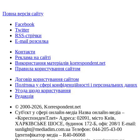
Повна версія сайту
Facebook
Twitter
RSS-стрічки
E-mail розсилка
Контакти
Реклама на сайті
Використання матеріалів korrespondent.net
Правила користування сайтом
Договір користування сайтом
Політика у сфері конфіденційності і персональних даних
Угода щодо користування
Редакція
© 2000-2026, Korrespondent.net
Суб'єкт у сфері онлайн-медіа Назва онлайн-медіа –
«КореспонденТ.net» Адреса: 02091, місто Київ,
ХАРКІВСЬКЕ ШОСЕ, будинок 172-Б, офіс 208/1 E-mail:
sunlight@mediadim.com.ua
Телефон: 044-205-43-00
Ідентифікатор медіа – R40-06068