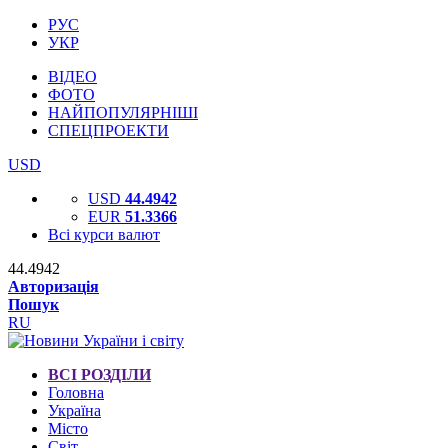
РУС
УКР
ВІДЕО
ФОТО
НАЙПОПУЛЯРНІШІ
СПЕЦПРОЕКТИ
USD
USD
44.4942
EUR
51.3366
Всі курси валют
44.4942
Авторизація
Пошук
RU
ВСІ РОЗДІЛИ
Головна
Україна
Місто
Світ