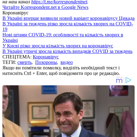
на наш канал
https://t.me/korrespondentnet
.
Читайте Korrespondent.net в Google News
Коронавірус
В Україні вперше виявили новий варіант коронавірусу Цикада
В Україні за тиждень різко зросла кількість хворих на COVID-
19
Нові штами COVID-19: особливості та кількість хворих в
Україні
У Києві різко зросла кількість хворих на коронавірус
В Україні утричі зросла кількість випадків COVID за тиждень
СПЕЦТЕМА:
Коронавірус
ТЕГИ:
смерть
,
Похороны
,
видео
Якщо ви помітили помилку, виділіть необхідний текст і
натисніть Ctrl + Enter, щоб повідомити про це редакцію.