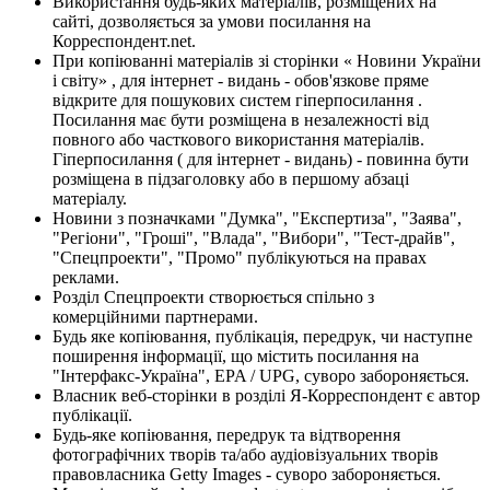
Використання будь-яких матеріалів, розміщених на
сайті, дозволяється за умови посилання на
Корреспондент.net.
При копіюванні матеріалів зі сторінки « Новини України
і світу» , для інтернет - видань - обов'язкове пряме
відкрите для пошукових систем гіперпосилання .
Посилання має бути розміщена в незалежності від
повного або часткового використання матеріалів.
Гіперпосилання ( для інтернет - видань) - повинна бути
розміщена в підзаголовку або в першому абзаці
матеріалу.
Новини з позначками "Думка", "Експертиза", "Заява",
"Регіони", "Гроші", "Влада", "Вибори", "Тест-драйв",
"Спецпроекти", "Промо" публікуються на правах
реклами.
Розділ Спецпроекти створюється спільно з
комерційними партнерами.
Будь яке копіювання, публікація, передрук, чи наступне
поширення інформації, що містить посилання на
"Інтерфакс-Україна", EPA / UPG, суворо забороняється.
Власник веб-сторінки в розділі Я-Корреспондент є автор
публікації.
Будь-яке копіювання, передрук та відтворення
фотографічних творів та/або аудіовізуальних творів
правовласника Getty Images - суворо забороняється.