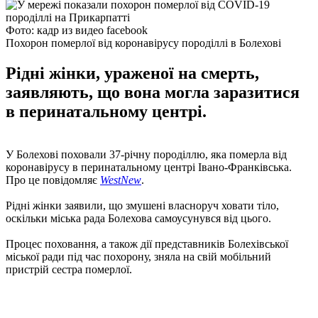
Фото: кадр из видео facebook
Похорон померлої від коронавірусу породіллі в Болехові
Рідні жінки, ураженої на смерть,
заявляють, що вона могла заразитися
в перинатальному центрі.
У Болехові поховали 37-річну породіллю, яка померла від
коронавірусу в перинатальному центрі Івано-Франківська.
Про це повідомляє
WestNew
.
Рідні жінки заявили, що змушені власноруч ховати тіло,
оскільки міська рада Болехова самоусунувся від цього.
Процес поховання, а також дії представників Болехівської
міської ради під час похорону, зняла на свій мобільний
пристрій сестра померлої.