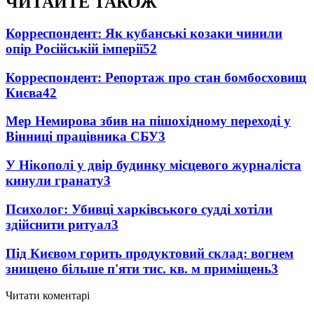
ЧИТАЙТЕ ТАКОЖ
Корреспондент: Як кубанські козаки чинили
опір Російській імперії
5
2
Корреспондент: Репортаж про стан бомбосховищ
Києва
4
2
Мер Немирова збив на пішохідному переході у
Вінниці працівника СБУ
3
У Нікополі у двір будинку місцевого журналіста
кинули гранату
3
Психолог: Убивці харківського судді хотіли
здійснити ритуал
3
Під Києвом горить продуктовий склад: вогнем
знищено більше п'яти тис. кв. м приміщень
3
Читати коментарі