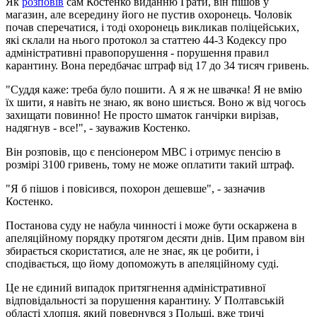
Як
розповів
сам Костенко виданню Грати, він пішов у
магазин, але всередину його не пустив охоронець. Чоловік
почав сперечатися, і тоді охоронець викликав поліцейських,
які склали на нього протокол за статтею 44-3 Кодексу про
адміністративні правопорушення - порушення правил
карантину. Вона передбачає штраф від 17 до 34 тисяч гривень.
"Суддя каже: треба було пошити. А я ж не швачка! Я не вмію
їх шити, я навіть не знаю, як воно шиється. Воно ж від чогось
захищати повинно! Не просто шматок ганчірки вирізав,
надягнув - все!", - зауважив Костенко.
Він розповів, що є пенсіонером МВС і отримує пенсію в
розмірі 3100 гривень, тому не може оплатити такий штраф.
"Я б пішов і повісився, похорон дешевше", - зазначив
Костенко.
Постанова суду не набула чинності і може бути оскаржена в
апеляційному порядку протягом десяти днів. Цим правом він
збирається скористатися, але не знає, як це робити, і
сподівається, що йому допоможуть в апеляційному суді.
Це не єдиний випадок притягнення адміністративної
відповідальності за порушення карантину. У Полтавській
області хлопця, який повернувся з Польщі, вже тричі