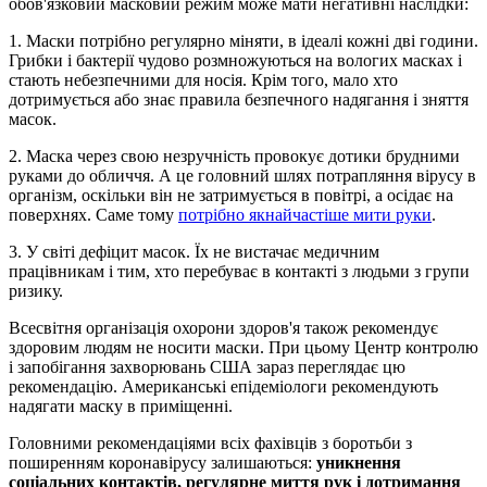
обов'язковий масковий режим може мати негативні наслідки:
1. Маски потрібно регулярно міняти, в ідеалі кожні дві години.
Грибки і бактерії чудово розмножуються на вологих масках і
стають небезпечними для носія. Крім того, мало хто
дотримується або знає правила безпечного надягання і зняття
масок.
2. Маска через свою незручність провокує дотики брудними
руками до обличчя. А це головний шлях потрапляння вірусу в
організм, оскільки він не затримується в повітрі, а осідає на
поверхнях. Саме тому
потрібно якнайчастіше мити руки
.
3. У світі дефіцит масок. Їх не вистачає медичним
працівникам і тим, хто перебуває в контакті з людьми з групи
ризику.
Всесвітня організація охорони здоров'я також рекомендує
здоровим людям не носити маски. При цьому Центр контролю
і запобігання захворювань США зараз переглядає цю
рекомендацію. Американські епідеміологи рекомендують
надягати маску в приміщенні.
Головними рекомендаціями всіх фахівців з боротьби з
поширенням коронавірусу залишаються:
уникнення
соціальних контактів, регулярне миття рук і дотримання