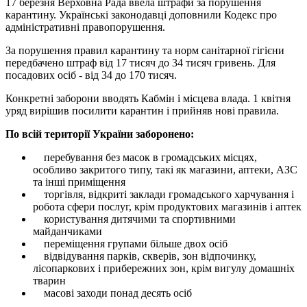
17 березня Верховна Рада ввела штрафи за порушення
карантину. Українські законодавці доповнили Кодекс про
адміністративні правопорушення.
За порушення правил карантину та норм санітарної гігієни
передбачено штраф від 17 тисяч до 34 тисяч гривень. Для
посадових осіб - від 34 до 170 тисяч.
Конкретні заборони вводять Кабмін і місцева влада. 1 квітня
уряд вирішив посилити карантин і прийняв нові правила.
По всій території України заборонено:
перебування без масок в громадських місцях,
особливо закритого типу, такі як магазини, аптеки, АЗС
та інші приміщення
торгівля, відкриті заклади громадського харчування і
робота сфери послуг, крім продуктових магазинів і аптек
користування дитячими та спортивними
майданчиками
переміщення групами більше двох осіб
відвідування парків, скверів, зон відпочинку,
лісопаркових і прибережних зон, крім вигулу домашніх
тварин
масові заходи понад десять осіб