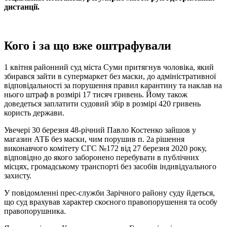
дистанції.
Кого і за що вже оштрафували
1 квітня районний суд міста Суми притягнув чоловіка, який
збирався зайти в супермаркет без маски, до адміністративної
відповідальності за порушення правил карантину та наклав на
нього штраф в розмірі 17 тисяч гривень. Йому також
доведеться заплатити судовий збір в розмірі 420 гривень
користь держави.
Увечері 30 березня 48-річний Павло Костенко зайшов у
магазин АТБ без маски, чим порушив п. 2а рішення
виконавчого комітету СГС №172 від 27 березня 2020 року,
відповідно до якого заборонено перебувати в публічних
місцях, громадському транспорті без засобів індивідуального
захисту.
У повідомленні прес-служби Зарічного району суду йдеться,
що суд врахував характер скоєного правопорушення та особу
правопорушника.