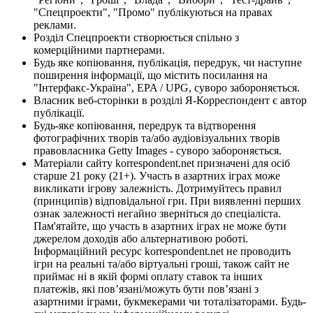
"Спецпроекти", "Промо" публікуються на правах
реклами.
Розділ Спецпроекти створюється спільно з
комерційними партнерами.
Будь яке копіювання, публікація, передрук, чи наступне
поширення інформації, що містить посилання на
"Інтерфакс-Україна", EPA / UPG, суворо забороняється.
Власник веб-сторінки в розділі Я-Корреспондент є автор
публікації.
Будь-яке копіювання, передрук та відтворення
фотографічних творів та/або аудіовізуальних творів
правовласника Getty Images - суворо забороняється.
Матеріали сайту korrespondent.net призначені для осіб
старше 21 року (21+). Участь в азартних іграх може
викликати ігрову залежність. Дотримуйтесь правил
(принципів) відповідальної гри. При виявленні перших
ознак залежності негайно зверніться до спеціаліста.
Пам'ятайте, що участь в азартних іграх не може бути
джерелом доходів або альтернативою роботі.
Інформаційний ресурс korrespondent.net не проводить
ігри на реальні та/або віртуальні гроші, також сайт не
приймає ні в якій формі оплату ставок та інших
платежів, які пов’язані/можуть бути пов’язані з
азартними іграми, букмекерами чи тоталізаторами. Будь-