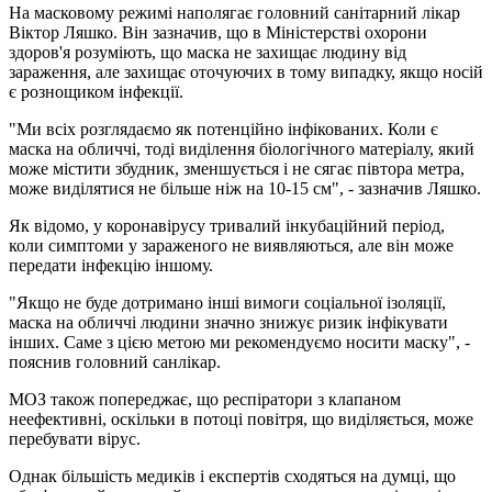
На масковому режимі наполягає головний санітарний лікар
Віктор Ляшко. Він зазначив, що в Міністерстві охорони
здоров'я розуміють, що маска не захищає людину від
зараження, але захищає оточуючих в тому випадку, якщо носій
є рознощиком інфекції.
"Ми всіх розглядаємо як потенційно інфікованих. Коли є
маска на обличчі, тоді виділення біологічного матеріалу, який
може містити збудник, зменшується і не сягає півтора метра,
може виділятися не більше ніж на 10-15 см", - зазначив Ляшко.
Як відомо, у коронавірусу тривалий інкубаційний період,
коли симптоми у зараженого не виявляються, але він може
передати інфекцію іншому.
"Якщо не буде дотримано інші вимоги соціальної ізоляції,
маска на обличчі людини значно знижує ризик інфікувати
інших. Саме з цією метою ми рекомендуємо носити маску", -
пояснив головний санлікар.
МОЗ також попереджає, що респіратори з клапаном
неефективні, оскільки в потоці повітря, що виділяється, може
перебувати вірус.
Однак більшість медиків і експертів сходяться на думці, що