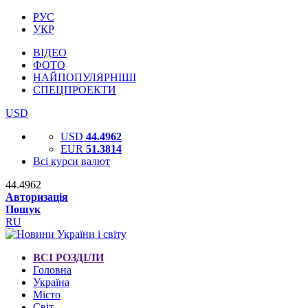
РУС
УКР
ВІДЕО
ФОТО
НАЙПОПУЛЯРНІШІ
СПЕЦПРОЕКТИ
USD
USD
44.4962
EUR
51.3814
Всі курси валют
44.4962
Авторизація
Пошук
RU
ВСІ РОЗДІЛИ
Головна
Україна
Місто
Світ