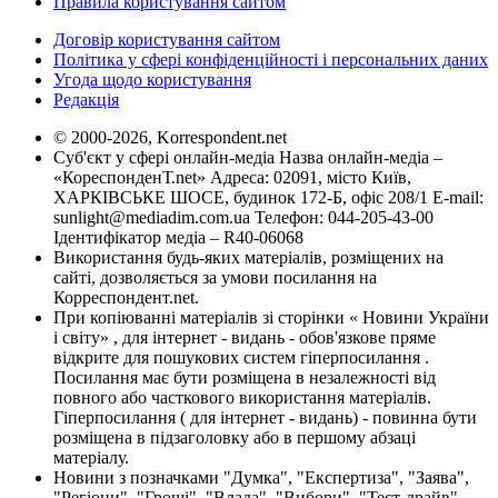
Правила користування сайтом
Договір користування сайтом
Політика у сфері конфіденційності і персональних даних
Угода щодо користування
Редакція
© 2000-2026, Korrespondent.net
Суб'єкт у сфері онлайн-медіа Назва онлайн-медіа –
«КореспонденТ.net» Адреса: 02091, місто Київ,
ХАРКІВСЬКЕ ШОСЕ, будинок 172-Б, офіс 208/1 E-mail:
sunlight@mediadim.com.ua
Телефон: 044-205-43-00
Ідентифікатор медіа – R40-06068
Використання будь-яких матеріалів, розміщених на
сайті, дозволяється за умови посилання на
Корреспондент.net.
При копіюванні матеріалів зі сторінки « Новини України
і світу» , для інтернет - видань - обов'язкове пряме
відкрите для пошукових систем гіперпосилання .
Посилання має бути розміщена в незалежності від
повного або часткового використання матеріалів.
Гіперпосилання ( для інтернет - видань) - повинна бути
розміщена в підзаголовку або в першому абзаці
матеріалу.
Новини з позначками "Думка", "Експертиза", "Заява",
"Регіони", "Гроші", "Влада", "Вибори", "Тест-драйв",