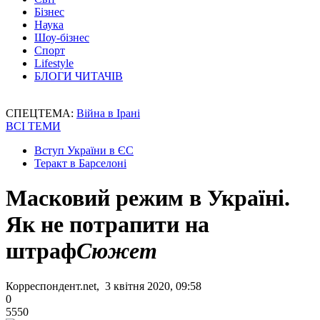
Бізнес
Наука
Шоу-бізнес
Спорт
Lifestyle
БЛОГИ ЧИТАЧІВ
СПЕЦТЕМА:
Війна в Ірані
ВСІ ТЕМИ
Вступ України в ЄС
Теракт в Барселоні
Масковий режим в Україні.
Як не потрапити на
штраф
Сюжет
Корреспондент.net, 3 квітня 2020, 09:58
0
5550