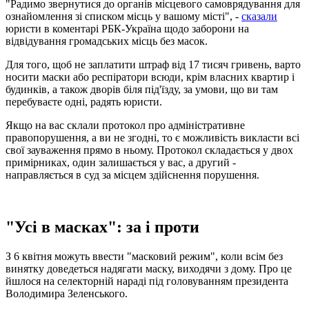
"Радимо звернутися до органів місцевого самоврядування для
ознайомлення зі списком місць у вашому місті", -
сказали
юристи в коментарі РБК-Україна щодо заборони на
відвідування громадських місць без масок.
Для того, щоб не заплатити штраф від 17 тисяч гривень, варто
носити маски або респіратори всюди, крім власних квартир і
будинків, а також дворів біля під'їзду, за умови, що ви там
перебуваєте одні, радять юристи.
Якщо на вас склали протокол про адміністративне
правопорушення, а ви не згодні, то є можливість викласти всі
свої зауваження прямо в ньому. Протокол складається у двох
примірниках, один залишається у вас, а другий -
направляється в суд за місцем здійснення порушення.
"Усі в масках": за і проти
З 6 квітня можуть ввести "масковий режим", коли всім без
винятку доведеться надягати маску, виходячи з дому. Про це
йшлося на селекторній нараді під головуванням президента
Володимира Зеленського.