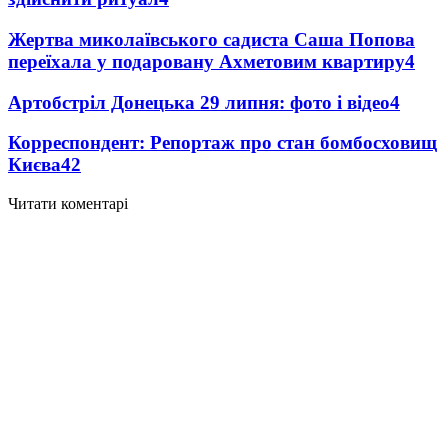
Жертва миколаївського садиста Саша Попова
переїхала у подаровану Ахметовим квартиру
4
Артобстріл Донецька 29 липня: фото і відео
4
Корреспондент: Репортаж про стан бомбосховищ
Києва
4
2
Читати коментарі