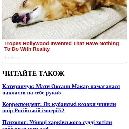
ЧИТАЙТЕ ТАКОЖ
Катеринчук: Мати Оксани Макар намагалася
накласти на себе руки
5
Корреспондент: Як кубанські козаки чинили
опір Російській імперії
5
2
Психолог: Убивці харківського судді хотіли
здійснити ритуал
4