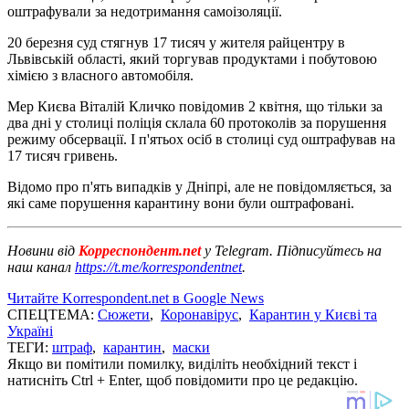
оштрафували за недотримання самоізоляції.
20 березня суд стягнув 17 тисяч у жителя райцентру в
Львівській області, який торгував продуктами і побутовою
хімією з власного автомобіля.
Мер Києва Віталій Кличко повідомив 2 квітня, що тільки за
два дні у столиці поліція склала 60 протоколів за порушення
режиму обсервації. І п'ятьох осіб в столиці суд оштрафував на
17 тисяч гривень.
Відомо про п'ять випадків у Дніпрі, але не повідомляється, за
які саме порушення карантину вони були оштрафовані.
Новини від
Корреспондент.net
у Telegram. Підписуйтесь на
наш канал
https://t.me/korrespondentnet
.
Читайте Korrespondent.net в Google News
СПЕЦТЕМА:
Сюжети
,
Коронавірус
,
Карантин у Києві та
Україні
ТЕГИ:
штраф
,
карантин
,
маски
Якщо ви помітили помилку, виділіть необхідний текст і
натисніть Ctrl + Enter, щоб повідомити про це редакцію.