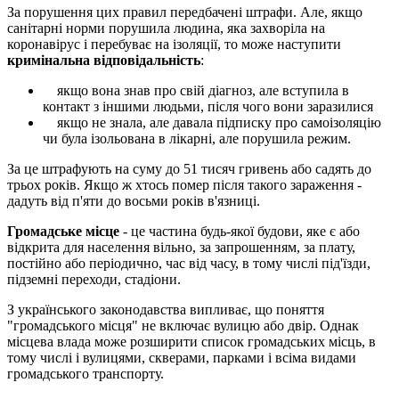
За порушення цих правил передбачені штрафи. Але, якщо
санітарні норми порушила людина, яка захворіла на
коронавірус і перебуває на ізоляції, то може наступити
кримінальна відповідальність
:
якщо вона знав про свій діагноз, але вступила в
контакт з іншими людьми, після чого вони заразилися
якщо не знала, але давала підписку про самоізоляцію
чи була ізольована в лікарні, але порушила режим.
За це штрафують на суму до 51 тисяч гривень або садять до
трьох років. Якщо ж хтось помер після такого зараження -
дадуть від п'яти до восьми років в'язниці.
Громадське місце
- це частина будь-якої будови, яке є або
відкрита для населення вільно, за запрошенням, за плату,
постійно або періодично, час від часу, в тому числі під'їзди,
підземні переходи, стадіони.
З українського законодавства випливає, що поняття
"громадського місця" не включає вулицю або двір. Однак
місцева влада може розширити список громадських місць, в
тому числі і вулицями, скверами, парками і всіма видами
громадського транспорту.