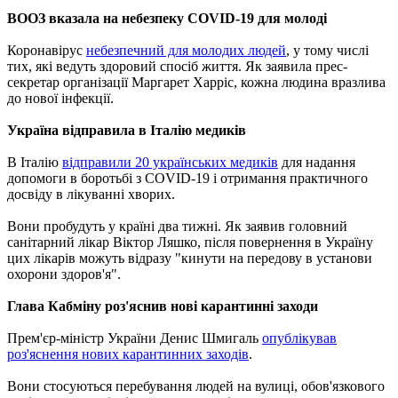
ВООЗ вказала на небезпеку COVID-19 для молоді
Коронавірус
небезпечний для молодих людей
, у тому числі
тих, які ведуть здоровий спосіб життя. Як заявила прес-
секретар організації Маргарет Харріс, кожна людина вразлива
до нової інфекції.
Україна відправила в Італію медиків
В Італію
відправили 20 українських медиків
для надання
допомоги в боротьбі з COVID-19 і отримання практичного
досвіду в лікуванні хворих.
Вони пробудуть у країні два тижні. Як заявив головний
санітарний лікар Віктор Ляшко, після повернення в Україну
цих лікарів можуть відразу "кинути на передову в установи
охорони здоров'я".
Глава Кабміну роз'яснив нові карантинні заходи
Прем'єр-міністр України Денис Шмигаль
опублікував
роз'яснення нових карантинних заходів
.
Вони стосуються перебування людей на вулиці, обов'язкового