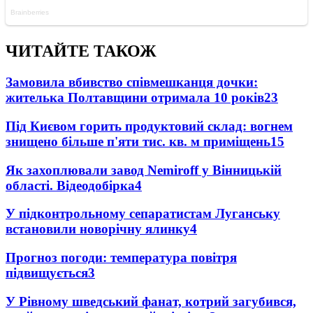
ЧИТАЙТЕ ТАКОЖ
Замовила вбивство співмешканця дочки:
жителька Полтавщини отримала 10 років
23
Під Києвом горить продуктовий склад: вогнем
знищено більше п'яти тис. кв. м приміщень
15
Як захоплювали завод Nemiroff у Вінницькій
області. Відеодобірка
4
У підконтрольному сепаратистам Луганську
встановили новорічну ялинку
4
Прогноз погоди: температура повітря
підвищується
3
У Рівному шведський фанат, котрий загубився,