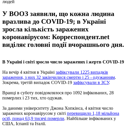
людей
У ВООЗ заявили, що кожна людина
вразлива до COVID-19; в Україні
зросла кількість заражених
коронавірусом: Корреспондент.net
виділяє головні події вчорашнього дня.
В Україні і світі зросло число заражених і жертв COVID-19
На вечір 4 квітня в Україні
зафіксували 1225 випадків
зараження, з них 32 закінчилися смертю і 25 - одужанням
.
Зокрема, третій випадок COVID-19
зафіксували в ЗСУ
.
Вранці в суботу повідомлялося про 1092 інфікованих, 28
померлих і 23 тих, хто одужав.
За даними університету Джона Хопкінса, 4 квітня число
заражених коронавірусом у світі
перевищило 1,18 мільйона
осіб, понад 63,9 тисячі померли
. Найбільше інфікованих у
США, Іспанії та Італії.