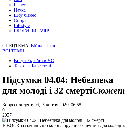
Бізнес
Наука
Шоу-бізнес
Спорт
Lifestyle
БЛОГИ ЧИТАЧІВ
СПЕЦТЕМА:
Війна в Ірані
ВСІ ТЕМИ
Вступ України в ЄС
Теракт в Барселоні
Підсумки 04.04: Небезпека
для молоді і 32 смерті
Сюжет
Корреспондент.net, 5 квітня 2020, 06:58
0
2057
У ВООЗ зазначили, що коронавірус небезпечний для молодих