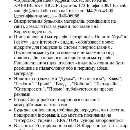
«КореспонденТ.net» Адреса: 02091, місто Київ,
ХАРКІВСЬКЕ ШОСЕ, будинок 172-Б, офіс 208/1 E-mail:
sunlight@mediadim.com.ua
Телефон: 044-205-43-00
Ідентифікатор медіа – R40-06068
Використання будь-яких матеріалів, розміщених на
сайті, дозволяється за умови посилання на
Корреспондент.net.
При копіюванні матеріалів зі сторінки « Новини України
і світу» , для інтернет - видань - обов'язкове пряме
відкрите для пошукових систем гіперпосилання .
Посилання має бути розміщена в незалежності від
повного або часткового використання матеріалів.
Гіперпосилання ( для інтернет - видань) - повинна бути
розміщена в підзаголовку або в першому абзаці
матеріалу.
Новини з позначками "Думка", "Експертиза", "Заява",
"Регіони", "Гроші", "Влада", "Вибори", "Тест-драйв",
"Спецпроекти", "Промо" публікуються на правах
реклами.
Розділ Спецпроекти створюється спільно з
комерційними партнерами.
Будь яке копіювання, публікація, передрук, чи наступне
поширення інформації, що містить посилання на
"Інтерфакс-Україна", EPA / UPG, суворо забороняється.
Власник веб-сторінки в розділі Я-Корреспондент є автор