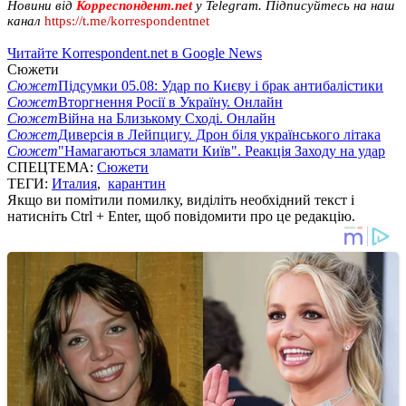
Новини від
Корреспондент.net
у Telegram. Підписуйтесь на наш
канал
https://t.me/korrespondentnet
Читайте Korrespondent.net в Google News
Сюжети
Сюжет
Підсумки 05.08: Удар по Києву і брак антибалістики
Сюжет
Вторгнення Росії в Україну. Онлайн
Сюжет
Війна на Близькому Сході. Онлайн
Сюжет
Диверсія в Лейпцигу. Дрон біля українського літака
Сюжет
"Намагаються зламати Київ". Реакція Заходу на удар
СПЕЦТЕМА:
Сюжети
ТЕГИ:
Италия
,
карантин
Якщо ви помітили помилку, виділіть необхідний текст і
натисніть Ctrl + Enter, щоб повідомити про це редакцію.