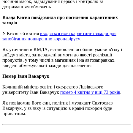
носіння масок, відвідування церков і контролю за
дотриманням обмежень.
Влада Києва повідомила про посилення карантинних
заходів
У Києві з 6 квітня
вводяться нові карантинні заходи для
запобігання поширенню коронавірусу
.
Як уточнили в КМДА, встановлені особливі умови в'їзду і
виїзду з міста, затверджені вимоги до якості реалізації
продуктів, у тому числі в магазинах і на автозаправках,
введені обмежувальні заходи для населення.
Помер Іван Вакарчук
Колишній міністр освіти і екс-ректор Львівського
університету Іван Вакарчук
помер 4 квітня у віці 73 років
.
Як повідомив його син, політик і музикант Святослав
Вакарчук, у зв'язку із ситуацією в країні похорон буде
приватним.