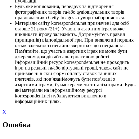
публікації.
Будь-яке копіювання, передрук та відтворення
фотографічних творів та/або аудіовізуальних творів
правовласника Getty Images - суворо забороняється.
Матеріали сайту korrespondent.net призначені для осіб
старше 21 року (21+). Участь в азартних іграх може
викликати ігрову залежність. Дотримуйтесь правил
(принципів) відповідальної гри. При виявленні перших
ознак залежності негайно зверніться до спеціаліста.
Пам'ятайте, що участь в азартних іграх не може бути
джерелом доходів або альтернативою роботі.
Інформаційний ресурс korrespondent.net не проводить
ігри на реальні та/або віртуальні гроші, також сайт не
приймає ні в якій формі оплату ставок та інших
платежів, які пов’язані/можуть бути пов’язані з
азартними іграми, букмекерами чи тоталізаторами. Будь-
які матеріали на інформаційному ресурсі
korrespondent.net публікуються виключно в
інформаційних цілях.
X
Ошибка