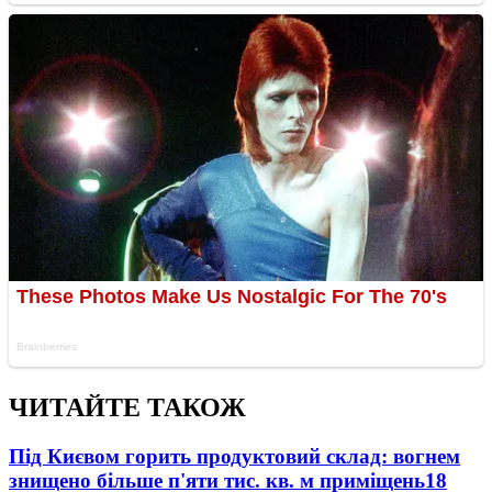
ЧИТАЙТЕ ТАКОЖ
Під Києвом горить продуктовий склад: вогнем
знищено більше п'яти тис. кв. м приміщень
18