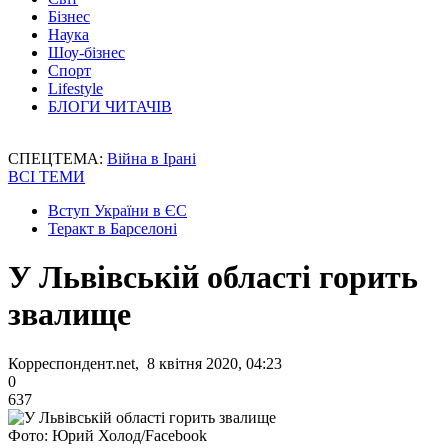
Бізнес
Наука
Шоу-бізнес
Спорт
Lifestyle
БЛОГИ ЧИТАЧІВ
СПЕЦТЕМА:
Війна в Ірані
ВСІ ТЕМИ
Вступ України в ЄС
Теракт в Барселоні
У Львівській області горить
звалище
Корреспондент.net, 8 квітня 2020, 04:23
0
637
Фото: Юрий Холод/Facebook