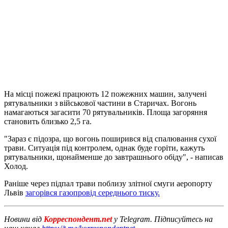
На місці пожежі працюють 12 пожежних машин, залучені
рятувальники з військової частини в Старичах. Вогонь
намагаються загасити 70 рятувальників. Площа загоряння
становить близько 2,5 га.
"Зараз є підозра, що вогонь поширився від спалювання сухої
трави. Ситуація під контролем, однак буде горіти, кажуть
рятувальники, щонайменше до завтрашнього обіду", - написав
Холод.
Раніше через підпал трави поблизу злітної смуги аеропорту
Львів
загорівся газопровід середнього тиску.
Новини від
Корреспондент.net
у Telegram. Підписуйтесь на