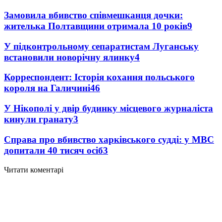
Замовила вбивство співмешканця дочки:
жителька Полтавщини отримала 10 років
9
У підконтрольному сепаратистам Луганську
встановили новорічну ялинку
4
Корреспондент: Історія кохання польського
короля на Галичині
4
6
У Нікополі у двір будинку місцевого журналіста
кинули гранату
3
Справа про вбивство харківського судді: у МВС
допитали 40 тисяч осіб
3
Читати коментарі