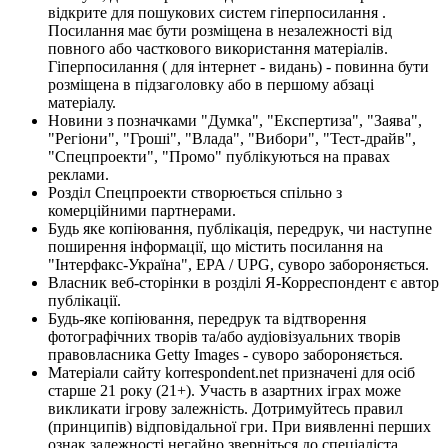
відкрите для пошукових систем гіперпосилання .
Посилання має бути розміщена в незалежності від
повного або часткового використання матеріалів.
Гіперпосилання ( для інтернет - видань) - повинна бути
розміщена в підзаголовку або в першому абзаці
матеріалу.
Новини з позначками "Думка", "Експертиза", "Заява",
"Регіони", "Гроші", "Влада", "Вибори", "Тест-драйв",
"Спецпроекти", "Промо" публікуються на правах
реклами.
Розділ Спецпроекти створюється спільно з
комерційними партнерами.
Будь яке копіювання, публікація, передрук, чи наступне
поширення інформації, що містить посилання на
"Інтерфакс-Україна", EPA / UPG, суворо забороняється.
Власник веб-сторінки в розділі Я-Корреспондент є автор
публікації.
Будь-яке копіювання, передрук та відтворення
фотографічних творів та/або аудіовізуальних творів
правовласника Getty Images - суворо забороняється.
Матеріали сайту korrespondent.net призначені для осіб
старше 21 року (21+). Участь в азартних іграх може
викликати ігрову залежність. Дотримуйтесь правил
(принципів) відповідальної гри. При виявленні перших
ознак залежності негайно зверніться до спеціаліста.