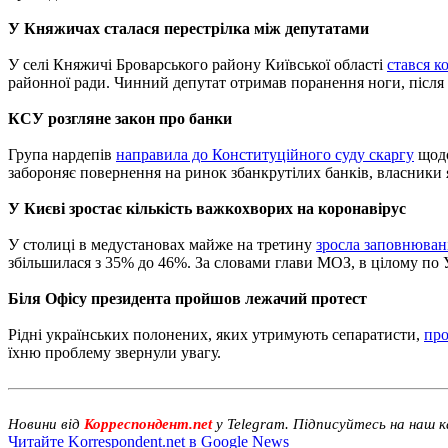
У Княжичах сталася перестрілка між депутатами
У селі Княжичі Броварського району Київської області
стався к
районної ради. Чинний депутат отримав поранення ноги, після 
КСУ розгляне закон про банки
Група нардепів
направила до Конституційного суду скаргу
щодо
забороняє повернення на ринок збанкрутілих банків, власники
У Києві зростає кількість важкохворих на коронавірус
У столиці в медустановах майже на третину
зросла заповнюван
збільшилася з 35% до 46%. За словами глави МОЗ, в цілому по У
Біля Офісу президента пройшов лежачий протест
Рідні українських полонених, яких утримують сепаратисти,
про
їхню проблему звернули увагу.
Новини від
Корреспондент.net
у Telegram. Підписуйтесь на наш 
Читайте Korrespondent.net в Google News