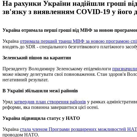
На рахунки України надійшли гроші ві
зв'язку з виявленням COVID-19 у його д
Україна отримала перші гроші від МВФ за новою програмо
Україна
отримала перший транш МВФ за новою програмою спі
входять до SDR - спеціального безготівкового платіжного засо
Зеленський пішов на карантин
Президенту Володимиру Зеленському епідеміологи
призначили
може нікому делегувати свої повноваження. Стан здоров'я Воло
негативний результат.
В Україні збільшили межі районів
Уряд
затвердив план створення районів
у рамках адміністративн
реформи, яка повинна завершитися цієї осені.
Україна підвищила статус у НАТО
Україна
стала членом Програми розширених можливостей НА
проводом НАТО.