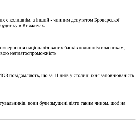
их є колишнім, а інший - чинним депутатом Броварської
о будинку в Княжичах.
 повернення націоналізованих банків колишнім власникам,
 свою неплатоспроможність.
МОЗ повідомляють, що за 11 днів у столиці їхня заповнюваність
стувальників, вони були змушені діяти таким чином, щоб на