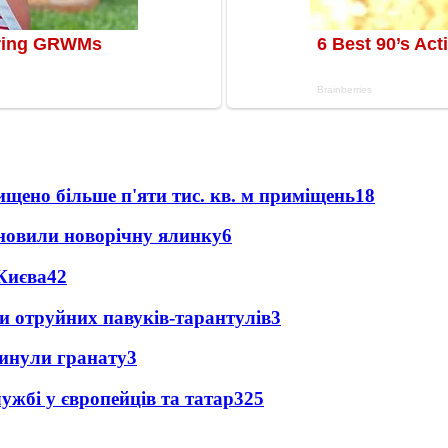
щено більше п'яти тис. кв. м приміщень
18
новили новорічну ялинку
6
Києва
4
2
и отруйних павуків-тарантулів
3
кинули гранату
3
ужбі у європейців та татар
3
25