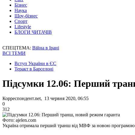
Бізнес
Наука
Шоу-бізнес
Спорт
Lifestyle
БЛОГИ ЧИТАЧІВ
СПЕЦТЕМА:
Війна в Ірані
ВСІ ТЕМИ
Вступ України в ЄС
Теракт в Барселоні
Підсумки 12.06: Перший тран
Корреспондент.net, 13 червня 2020, 06:55
0
312
Фото: ajelen.com
Україна отримала перший транш від МВФ за новою програмою