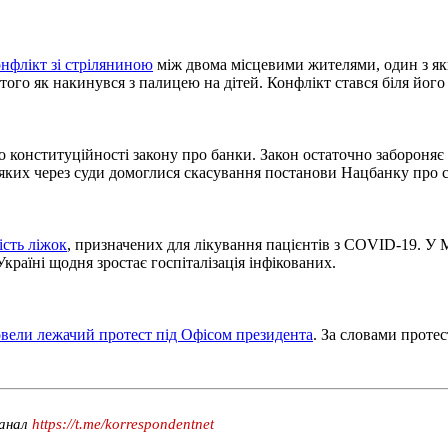
онфлікт зі стріляниною
між двома місцевими жителями, один з як
того як накинувся з палицею на дітей. Конфлікт стався біля йог
 конституційності закону про банки. Закон остаточно забороняє
 яких через суди домоглися скасування постанови Нацбанку про
ість ліжок
, призначених для лікування пацієнтів з COVID-19. У 
країні щодня зростає госпіталізація інфікованих.
вели лежачий протест під Офісом президента
. За словами проте
канал
https://t.me/korrespondentnet