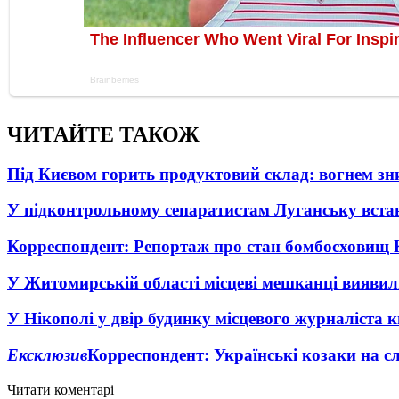
ЧИТАЙТЕ ТАКОЖ
Під Києвом горить продуктовий склад: вогнем зни
У підконтрольному сепаратистам Луганську вста
Корреспондент: Репортаж про стан бомбосховищ 
У Житомирській області місцеві мешканці виявил
У Нікополі у двір будинку місцевого журналіста 
Ексклюзив
Корреспондент: Українські козаки на сл
Читати коментарі