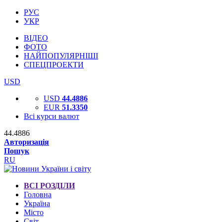
РУС
УКР
ВІДЕО
ФОТО
НАЙПОПУЛЯРНІШІ
СПЕЦПРОЕКТИ
USD
USD
44.4886
EUR
51.3350
Всі курси валют
44.4886
Авторизація
Пошук
RU
ВСІ РОЗДІЛИ
Головна
Україна
Місто
Світ