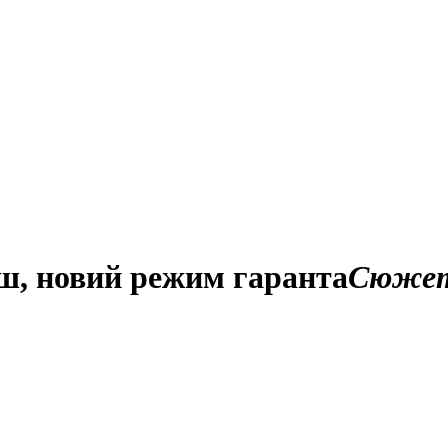
ш, новий режим гаранта
Сюже