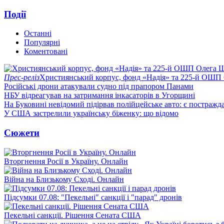
Події
Останні
Популярні
Коментовані
Прес-реліз
Християнський корпус, фонд «Надія» та 225-й ОШП 
Російські дрони атакували судно під прапором Панами
НБУ відреагував на затримання інкасаторів в Угорщині
На Буковині невідомий підірвав полійцейське авто: є постражда
У США застрелили українську біженку: що відомо
Сюжети
Вторгнення Росії в Україну. Онлайн
Війна на Близькому Сході. Онлайн
Підсумки 07.08: "Пекельні" санкції і "парад" дронів
Пекельні санкції. Рішення Сената США