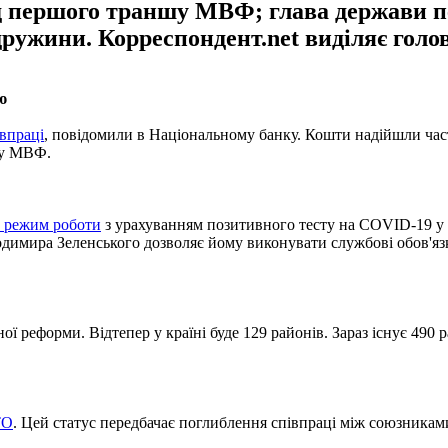
д першого траншу МВФ; глава держави п
ружини. Корреспондент.net виділяє голов
ю
впраці
, повідомили в Національному банку. Кошти надійшли част
бу МВФ.
 режим роботи
з урахуванням позитивного тесту на COVID-19 у 
димира Зеленського дозволяє йому виконувати службові обов'язки
ої реформи. Відтепер у країні буде 129 районів. Зараз існує 490 
ТО
. Цей статус передбачає поглиблення співпраці між союзниками 