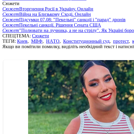
Сюжети
Сюжет
Вторгнення Росії в Україну. Онлайн
Сюжет
Війна на Близькому Сході. Онлайн
Сюжет
Підсумки 07.08: "Пекельні" санкції і "парад" дронів
Сюжет
Пекельні санкції. Рішення Сената США
Сюжет
"Полювати на лучника, а не на стрілу". Як Україні бор
СПЕЦТЕМА:
Сюжети
ТЕГИ:
Киев
,
МВФ
,
НАТО
,
Конституционный суд
,
протест
,
Якщо ви помітили помилку, виділіть необхідний текст і натисніт