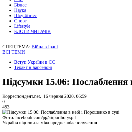
Бізнес
Наука
Шоу-бізнес
Спорт
Lifestyle
БЛОГИ ЧИТАЧІВ
СПЕЦТЕМА:
Війна в Ірані
ВСІ ТЕМИ
Вступ України в ЄС
Теракт в Барселоні
Підсумки 15.06: Послаблення в
Корреспондент.net, 16 червня 2020, 06:59
0
453
Фото: facebook.com/pg/airportboryspil
Україна відновила міжнародне авіасполучення