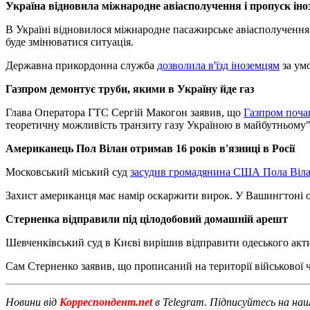
Україна відновила міжнародне авіасполучення і пропуск іно
В Україні відновилося міжнародне пасажирське авіасполучення. 
буде змінюватися ситуація.
Державна прикордонна служба
дозволила в'їзд іноземцям
за умо
Газпром демонтує труби, якими в Україну йде газ
Глава Оператора ГТС Сергій Макогон заявив, що
Газпром поча
теоретичну можливість транзиту газу Україною в майбутньому"
Американець Пол Вілан отримав 16 років в'язниці в Росії
Московський міський суд
засудив громадянина США Пола Вілан
Захист американця має намір оскаржити вирок. У Вашингтоні о
Стерненка відправили під цілодобовий домашній арешт
Шевченківський суд в Києві вирішив відправити одеського акт
Сам Стерненко заявив, що прописаний на території військової 
Новини від
Корреспондент.net
в Telegram. Підписуйтесь на на