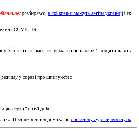
ндент.net
розбирався,
в які країни можуть летіти українці
і як
кування COVID-19.
їну. За його словами, російська сторона хоче "знищити навіть
о режиму у справі про шпигунство.
ем реєстрації на 60 днів.
жливо. Пізніше він повідомив, що
постанову суду переглянуть.