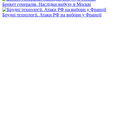
Бенкет генералів. Наслідки вибуху в Москві
Брудні технології. Атаки РФ на вибори у Франції