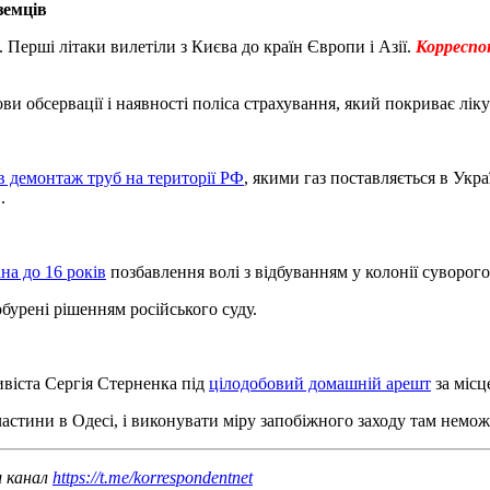
земців
Перші літаки вилетіли з Києва до країн Європи і Азії.
Корреспо
ви обсервації і наявності поліса страхування, який покриває лі
в демонтаж труб на території РФ
, якими газ поставляється в Укра
.
а до 16 років
позбавлення волі з відбуванням у колонії суворог
бурені рішенням російського суду.
ивіста Сергія Стерненка під
цілодобовий домашній арешт
за місц
частини в Одесі, і виконувати міру запобіжного заходу там немо
ш канал
https://t.me/korrespondentnet