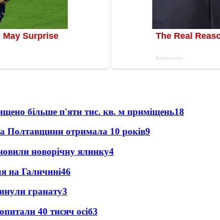
щено більше п'яти тис. кв. м приміщень
18
ка Полтавщини отримала 10 років
9
новили новорічну ялинку
4
ля на Галичині
4
6
кинули гранату
3
опитали 40 тисяч осіб
3