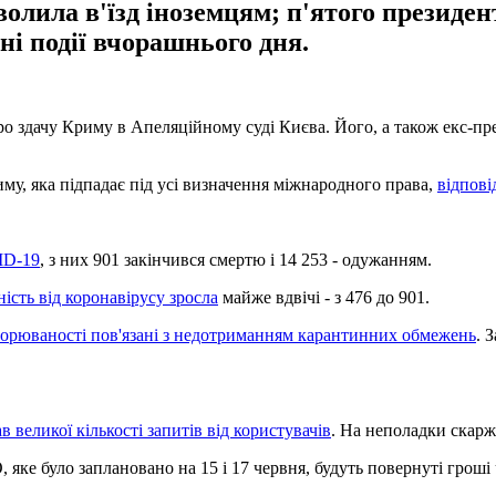
олила в'їзд іноземцям; п'ятого президент
ні події вчорашнього дня.
 здачу Криму в Апеляційному суді Києва. Його, а також екс-пре
му, яка підпадає під усі визначення міжнародного права,
відпові
ID-19
, з них 901 закінчився смертю і 14 253 - одужанням.
ність від коронавірусу зросла
майже вдвічі - з 476 до 901.
орюваності пов'язані з недотриманням карантинних обмежень
. 
в великої кількості запитів від користувачів
. На неполадки скаржи
ке було заплановано на 15 і 17 червня, будуть повернуті гроші