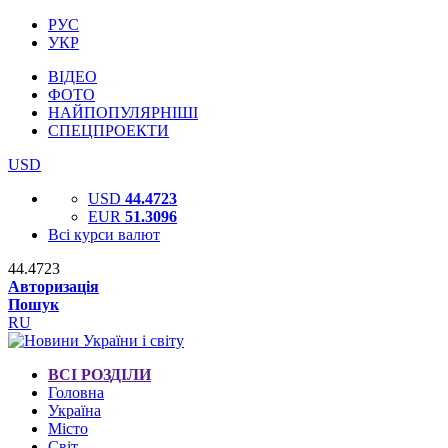
РУС
УКР
ВІДЕО
ФОТО
НАЙПОПУЛЯРНІШІ
СПЕЦПРОЕКТИ
USD
USD
44.4723
EUR
51.3096
Всі курси валют
44.4723
Авторизація
Пошук
RU
ВСІ РОЗДІЛИ
Головна
Україна
Місто
Світ