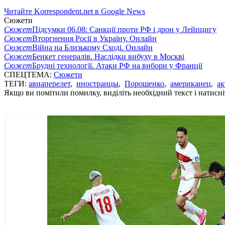
Читайте Korrespondent.net в Google News
Сюжети
Сюжет
Підсумки 06.08: Санкції проти РФ і дрон у Лейпцигу
Сюжет
Вторгнення Росії в Україну. Онлайн
Сюжет
Війна на Близькому Сході. Онлайн
Сюжет
Бенкет генералів. Наслідки вибуху в Москві
Сюжет
Брудні технології. Атаки РФ на вибори у Франції
СПЕЦТЕМА:
Сюжети
ТЕГИ:
авиаперелет
,
иностранцы
,
Порошенко
,
американец
,
а
Якщо ви помітили помилку, виділіть необхідний текст і натисніт