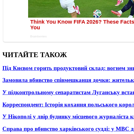
ЧИТАЙТЕ ТАКОЖ
Під Києвом горить продуктовий склад: вогнем зни
Замовила вбивство співмешканця дочки: житель
У підконтрольному сепаратистам Луганську вста
Корреспондент: Історія кохання польського коро
У Нікополі у двір будинку місцевого журналіста 
Справа про вбивство харківського судді: у МВС д