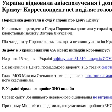
Україна відновила авіасполучення і дозв
Криму: Корреспондент.net виділяє голов
Порошенка допитали в суді у справі про здачу Криму
Колишнього президента Петра Порошенка допитали у справі про
клопотанням захисту Віктора Януковича.
Під час допиту Порошенко заявив, що за незаконну анексію Кри
За добу в Україні виявили 656 нових випадків коронавірусу
На ранок 15 червня в Україні
зафіксували 31 810 випадків COV
Як зазначили в Центрі громадського здоров'я, з 15 травня
смерт
Глава МОЗ Максим Степанов заявив, що високі
показники захв
його скасуванням.
В Україні зірвалося пробне ЗНО онлайн
Сервер сайту Зовнішнього незалежного оцінювання
не витрима
При цьому Міносвіти повідомило, що учасникам пробного ЗНО, я