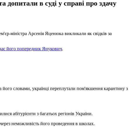
а допитали в суді у справі про здачу
м'єр-міністра Арсенія Яценюка викликали як свідків за
дає його попередник Янукович
.
За його словами, українці переплутали пом'якшення карантину з
лися абітурієнти з багатьох регіонів України.
 через неможливість його проведення в школах.