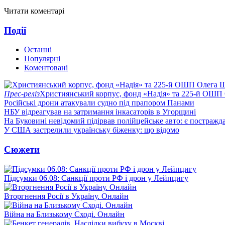
Читати коментарі
Події
Останні
Популярні
Коментовані
Прес-реліз
Християнський корпус, фонд «Надія» та 225-й ОШП 
Російські дрони атакували судно під прапором Панами
НБУ відреагував на затримання інкасаторів в Угорщині
На Буковині невідомий підірвав полійцейське авто: є постражда
У США застрелили українську біженку: що відомо
Сюжети
Підсумки 06.08: Санкції проти РФ і дрон у Лейпцигу
Вторгнення Росії в Україну. Онлайн
Війна на Близькому Сході. Онлайн