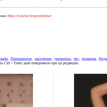
канал
https://t.me/korrespondentnet
рыба
,
Прикарпатье
,
население
,
украинцы
,
лес
,
полиция
,
Ниде
ь Ctrl + Enter, щоб повідомити про це редакцію.