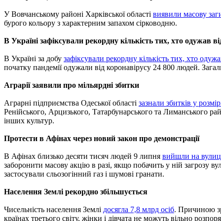
У Вовчанському районі Харківської області
виявили масову заг
бурого кольору з характерним запахом сірководню.
В Україні зафіксували рекордну кількість тих, хто одужав 
В Україні за добу
зафіксували рекордну кількість тих, хто одужа
початку пандемії одужали від коронавірусу 24 800 людей. Загаль
Аграрії заявили про мільярдні збитки
Аграрні підприємства Одеської області
зазнали збитків у розмір
Ренійського, Арцизького, Татарбунарського та Лиманського райо
інших культур.
Протести в Афінах через новий закон про демонстрації
В Афінах близько десяти тисяч людей 9 липня
вийшли на вулиц
заборонити масову акцію в разі, якщо побачить у ній загрозу 
застосували сльозогінний газ і шумові гранати.
Населення Землі рекордно збільшується
Чисельність населення Землі
досягла 7,8 млрд осіб
. Причиною зр
країнах третього світу, жінки і дівчата не можуть вільно розпо