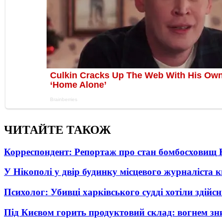
ЧИТАЙТЕ ТАКОЖ
Корреспондент: Репортаж про стан бомбосховищ 
У Нікополі у двір будинку місцевого журналіста 
Психолог: Убивці харківського судді хотіли здійс
Під Києвом горить продуктовий склад: вогнем зни