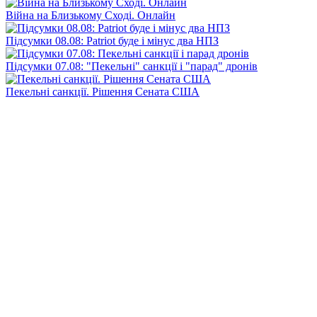
Війна на Близькому Сході. Онлайн
Підсумки 08.08: Patriot буде і мінус два НПЗ
Підсумки 07.08: "Пекельні" санкції і "парад" дронів
Пекельні санкції. Рішення Сената США