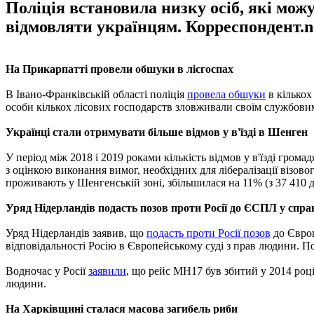
Поліція встановила низку осіб, які мож
відмовляти українцям. Корреспондент.ne
На Прикарпатті провели обшуки в лісгоспах
В Івано-Франківській області поліція
провела обшуки
в кількох
особи кількох лісових господарств зловживали своїм службовим 
Українці стали отримувати більше відмов у в'їзді в Шенген
У період між 2018 і 2019 роками кількість відмов у в'їзді гро
з оцінкою виконання вимог, необхідних для лібералізації візов
проживають у Шенгенській зоні, збільшилася на 11% (з 37 410 д
Уряд Нідерландів подасть позов проти Росії до ЄСПЛ у спр
Уряд Нідерландів заявив, що
подасть проти Росії позов
до Європ
відповідальності Росію в Європейському суді з прав людини. 
Водночас у Росії
заявили
, що рейс МН17 був збитий у 2014 роц
людини.
На Харківщині сталася масова загибель риби