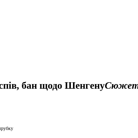
спів, бан щодо Шенгену
Сюже
ирубку