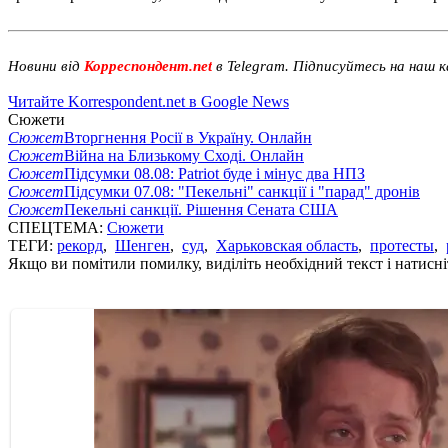
Новини від
Корреспондент.net
в Telegram. Підписуйтесь на наш 
Читайте Korrespondent.net в Google News
Сюжети
Сюжет
Вторгнення Росії в Україну. Онлайн
Сюжет
Війна на Близькому Сході. Онлайн
Сюжет
Підсумки 08.08: Patriot буде і мінус два НПЗ
Сюжет
Підсумки 07.08: "Пекельні" санкції і "парад" дронів
Сюжет
Пекельні санкції. Рішення Сената США
СПЕЦТЕМА:
Сюжети
ТЕГИ:
рекорд
,
Шенген
,
суд
,
Харьковская область
,
протесты
,
Якщо ви помітили помилку, виділіть необхідний текст і натисніт