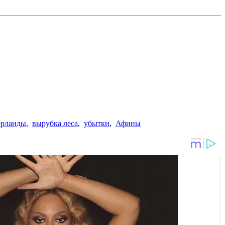
рланды
,
вырубка леса
,
убытки
,
Афины