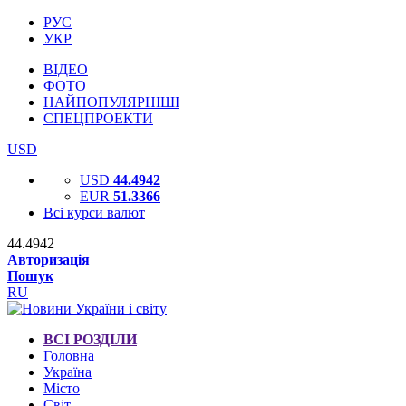
РУС
УКР
ВІДЕО
ФОТО
НАЙПОПУЛЯРНІШІ
СПЕЦПРОЕКТИ
USD
USD
44.4942
EUR
51.3366
Всі курси валют
44.4942
Авторизація
Пошук
RU
ВСІ РОЗДІЛИ
Головна
Україна
Місто
Світ