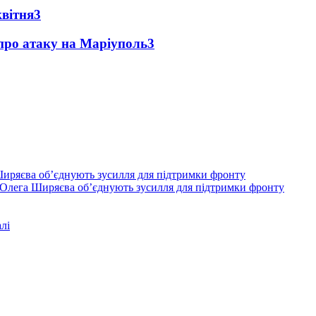
квітня
3
 про атаку на Маріуполь
3
Олега Ширяєва об’єднують зусилля для підтримки фронту
лі