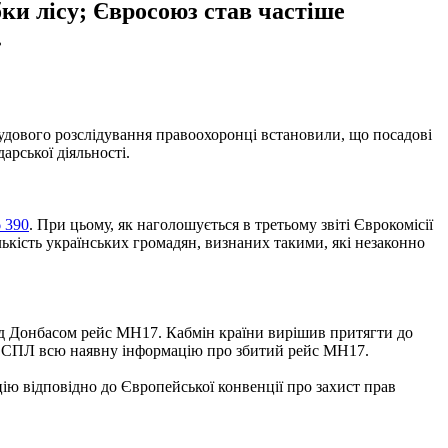
ки лісу; Євросоюз став частіше
.
осудового розслідування правоохоронці встановили, що посадові
арської діяльності.
6 390
. При цьому, як наголошується в третьому звіті Єврокомісії
лькість українських громадян, визнаних такими, які незаконно
ад Донбасом рейс МН17. Кабмін країни вирішив притягти до
в ЄСПЛ всю наявну інформацію про збитий рейс MH17.
ію відповідно до Європейської конвенції про захист прав