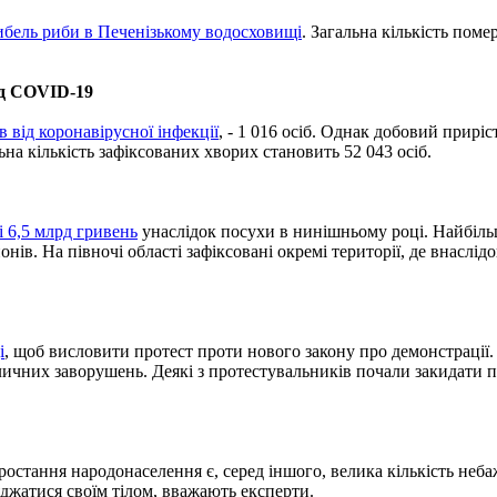
ибель риби в Печенізькому водосховищі
. Загальна кількість поме
від COVID-19
в від коронавірусної інфекції
, - 1 016 осіб. Однак добовий приріс
на кількість зафіксованих хворих становить 52 043 осіб.
і 6,5 млрд гривень
унаслідок посухи в нинішньому році. Найбіл
нів. На півночі області зафіксовані окремі території, де внаслі
і
, щоб висловити протест проти нового закону про демонстрації.
вуличних заворушень. Деякі з протестувальників почали закидати 
остання народонаселення є, серед іншого, велика кількість небаж
ряджатися своїм тілом, вважають експерти.