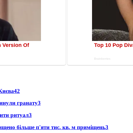
Києва
4
2
кинули гранату
3
нити ритуал
3
щено більше п'яти тис. кв. м приміщень
3