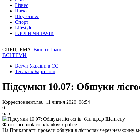
Бізнес
Наука
Шоу-бізнес
Спорт
Lifestyle
БЛОГИ ЧИТАЧІВ
СПЕЦТЕМА:
Війна в Ірані
ВСІ ТЕМИ
Вступ України в ЄС
Теракт в Барселоні
Підсумки 10.07: Обшуки лісго
Корреспондент.net, 11 липня 2020, 06:54
0
635
Фото: facebook.com/frankivsk.police
На Прикарпатті провели обшуки в лісгоспах через незаконну в