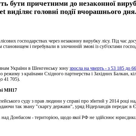
уть бути причетними до незаконної вируб
t виділяє головні події вчорашнього дня
 лісових господарствах через незаконну вирубку лісу. Під час д
становищем і перебували в злочинній змові із суб'єктами господ
мадянам України в Шенгенську зону
зросла на чверть - з 53 185 до 6
ого режиму з країнами Східного партнерства і Західних Балкан, кі
о 41 705).
аві МН17
ейського суду з прав людини у справі про збитий у 2014 році н
Подаючи так звану "скаргу держави", уряд Нідерландів передає 
і над Донбасом - територією, щодо якої РФ не здійснює юрисдикц