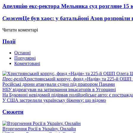
Апеляцію екс-ректора Мельника суд розгляне 15 
Сюжет
Це був хаос: у батальйоні Азов розповіли
Читати коментарі
Події
Останні
Популярні
Коментовані
Прес-реліз
Християнський корпус, фонд «Надія» та 225-й ОШП 
Російські дрони атакували судно під прапором Панами
НБУ відреагував на затримання інкасаторів в Угорщині
На Буковині невідомий підірвав полійцейське авто: є постражда
У США застрелили українську біженку: що відомо
Сюжети
Вторгнення Росії в Україну. Онлайн