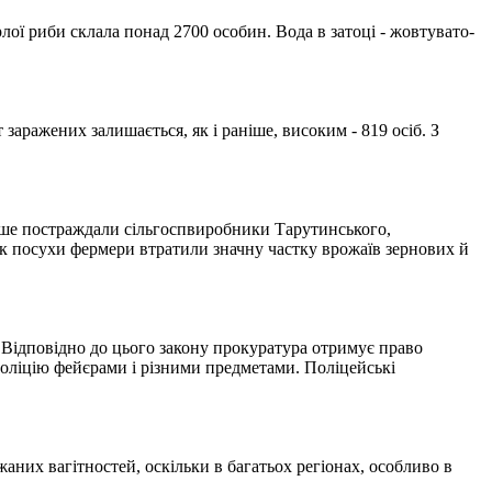
рлої риби склала понад 2700 особин. Вода в затоці - жовтувато-
т заражених залишається, як і раніше, високим - 819 осіб. З
ьше постраждали сільгоспвиробники Тарутинського,
док посухи фермери втратили значну частку врожаїв зернових й
 Відповідно до цього закону прокуратура отримує право
поліцію фейєрами і різними предметами. Поліцейські
аних вагітностей, оскільки в багатьох регіонах, особливо в