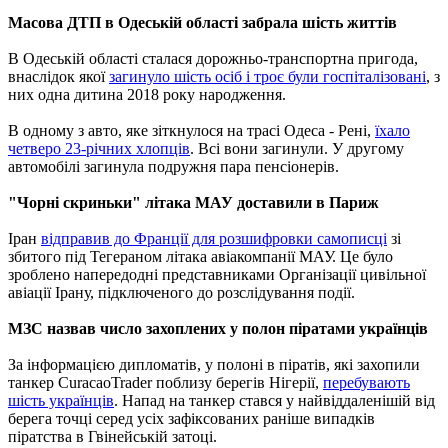
Масова ДТП в Одеській області забрала шість життів
В Одеській області сталася дорожньо-транспортна пригода,
внаслідок якої
загинуло шість осіб і троє були госпіталізовані
, з
них одна дитина 2018 року народження.
В одному з авто, яке зіткнулося на трасі Одеса - Рені,
їхало
четверо 23-річних хлопців
. Всі вони загинули. У другому
автомобілі загинула подружня пара пенсіонерів.
"Чорні скриньки" літака МАУ доставили в Париж
Іран
відправив до Франції для розшифровки самописці
зі
збитого під Тегераном літака авіакомпанії МАУ. Це було
зроблено напередодні представниками Організації цивільної
авіації Ірану, підключеного до розслідування події.
МЗС назвав число захоплених у полон піратами українців
За інформацією дипломатів, у полоні в піратів, які захопили
танкер CuracaoTrader поблизу берегів Нігерії,
перебувають
шість українців
. Напад на танкер стався у найвіддаленішій від
берега точці серед усіх зафіксованих раніше випадків
піратства в Гвінейській затоці.