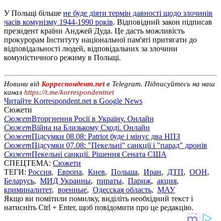
У Польщі більше
не буде діяти термін давності щодо злочинів
часів комунізму 1944-1990 років
. Відповідний закон підписав
президент країни Анджей Дуда. Це дасть можливість
прокурорам Інституту національної пам'яті притягати до
відповідальності людей, відповідальних за злочини
комуністичного режиму в Польщі.
Новини від
Корреспондент.net
в Telegram. Підписуйтесь на наш
канал
https://t.me/korrespondentnet
Читайте Korrespondent.net в Google News
Сюжети
Сюжет
Вторгнення Росії в Україну. Онлайн
Сюжет
Війна на Близькому Сході. Онлайн
Сюжет
Підсумки 08.08: Patriot буде і мінус два НПЗ
Сюжет
Підсумки 07.08: "Пекельні" санкції і "парад" дронів
Сюжет
Пекельні санкції. Рішення Сената США
СПЕЦТЕМА:
Сюжети
ТЕГИ:
Россия
,
Европа
,
Киев
,
Польша
,
Иран
,
ДТП
,
ООН
,
Беларусь
,
МИД Украины
,
пираты
,
Париж
,
акция
,
криминалитет
,
военные
,
Одесская область
,
МАУ
Якщо ви помітили помилку, виділіть необхідний текст і
натисніть Ctrl + Enter, щоб повідомити про це редакцію.