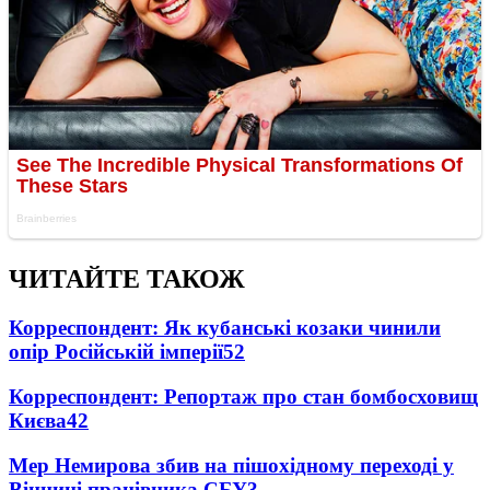
ЧИТАЙТЕ ТАКОЖ
Корреспондент: Як кубанські козаки чинили
опір Російській імперії
5
2
Корреспондент: Репортаж про стан бомбосховищ
Києва
4
2
Мер Немирова збив на пішохідному переході у
Вінниці працівника СБУ
3