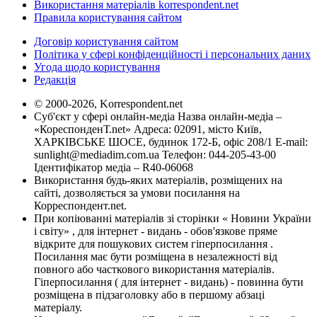
Використання матеріалів korrespondent.net
Правила користування сайтом
Договір користування сайтом
Політика у сфері конфіденційності і персональних даних
Угода щодо користування
Редакція
© 2000-2026, Korrespondent.net
Суб'єкт у сфері онлайн-медіа Назва онлайн-медіа –
«КореспонденТ.net» Адреса: 02091, місто Київ,
ХАРКІВСЬКЕ ШОСЕ, будинок 172-Б, офіс 208/1 E-mail:
sunlight@mediadim.com.ua
Телефон: 044-205-43-00
Ідентифікатор медіа – R40-06068
Використання будь-яких матеріалів, розміщених на
сайті, дозволяється за умови посилання на
Корреспондент.net.
При копіюванні матеріалів зі сторінки « Новини України
і світу» , для інтернет - видань - обов'язкове пряме
відкрите для пошукових систем гіперпосилання .
Посилання має бути розміщена в незалежності від
повного або часткового використання матеріалів.
Гіперпосилання ( для інтернет - видань) - повинна бути
розміщена в підзаголовку або в першому абзаці
матеріалу.