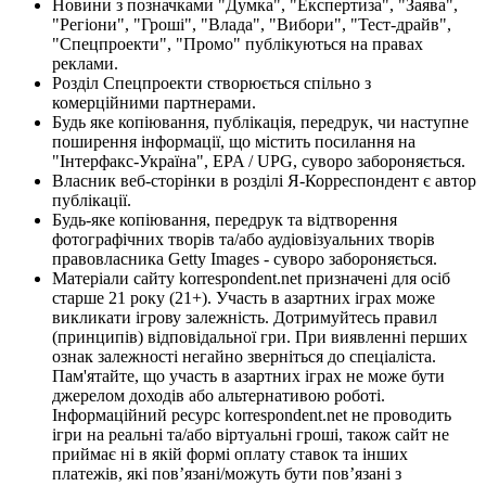
Новини з позначками "Думка", "Експертиза", "Заява",
"Регіони", "Гроші", "Влада", "Вибори", "Тест-драйв",
"Спецпроекти", "Промо" публікуються на правах
реклами.
Розділ Спецпроекти створюється спільно з
комерційними партнерами.
Будь яке копіювання, публікація, передрук, чи наступне
поширення інформації, що містить посилання на
"Інтерфакс-Україна", EPA / UPG, суворо забороняється.
Власник веб-сторінки в розділі Я-Корреспондент є автор
публікації.
Будь-яке копіювання, передрук та відтворення
фотографічних творів та/або аудіовізуальних творів
правовласника Getty Images - суворо забороняється.
Матеріали сайту korrespondent.net призначені для осіб
старше 21 року (21+). Участь в азартних іграх може
викликати ігрову залежність. Дотримуйтесь правил
(принципів) відповідальної гри. При виявленні перших
ознак залежності негайно зверніться до спеціаліста.
Пам'ятайте, що участь в азартних іграх не може бути
джерелом доходів або альтернативою роботі.
Інформаційний ресурс korrespondent.net не проводить
ігри на реальні та/або віртуальні гроші, також сайт не
приймає ні в якій формі оплату ставок та інших
платежів, які пов’язані/можуть бути пов’язані з