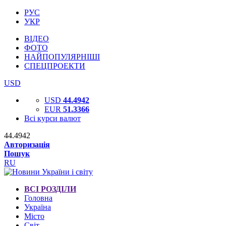
РУС
УКР
ВІДЕО
ФОТО
НАЙПОПУЛЯРНІШІ
СПЕЦПРОЕКТИ
USD
USD
44.4942
EUR
51.3366
Всі курси валют
44.4942
Авторизація
Пошук
RU
ВСІ РОЗДІЛИ
Головна
Україна
Місто
Світ