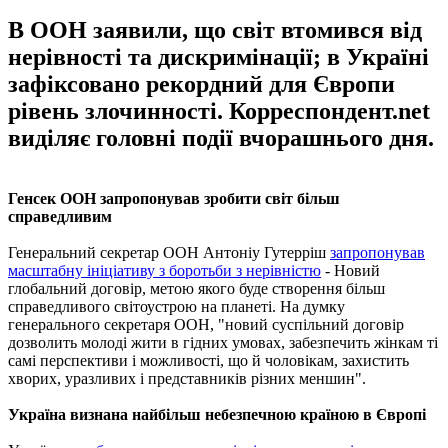
В ООН заявили, що світ втомився від
нерівності та дискримінації; в Україні
зафіксовано рекордний для Європи
рівень злочинності. Корреспондент.net
виділяє головні події вчорашнього дня.
Генсек ООН запропонував зробити світ більш
справедливим
Генеральний секретар ООН Антоніу Гутерріш
запропонував
масштабну ініціативу з боротьби з нерівністю
- Новий
глобальний договір, метою якого буде створення більш
справедливого світоустрою на планеті. На думку
генерального секретаря ООН, "новий суспільний договір
дозволить молоді жити в гідних умовах, забезпечить жінкам ті
самі перспективи і можливості, що й чоловікам, захистить
хворих, уразливих і представників різних меншин".
Україна визнана найбільш небезпечною країною в Європі