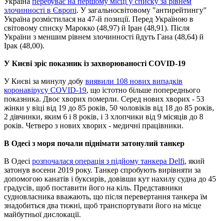
Україна
перебуває на першому місці у списку за рівнем
злочинності в Європі
. У загальносвітовому "антирейтингу"
Україна розмістилася на 47-й позиції. Перед Україною в
світовому списку Марокко (48,97) й Іран (48,91). Після
України з меншим рівнем злочинності йдуть Гана (48,64) й
Ірак (48,00).
У Києві зріс показник із захворюваності COVID-19
У Києві за минулу добу
виявили 108 нових випадків
коронавірусу COVID-19
, що істотно більше попереднього
показника. Двоє хворих померли. Серед нових хворих - 53
жінки у віці від 19 до 85 років, 50 чоловіків від 18 до 85 років,
2 дівчинки, яким 6 і 8 років, і 3 хлопчики від 9 місяців до 8
років. Четверо з нових хворих - медичні працівники.
В Одесі з моря почали піднімати затонулий танкер
В Одесі
розпочалася операція з підйому танкера Delfi
, який
затонув восени 2019 року. Танкер спробують вирівняти за
допомогою канатів і буксирів, довівши кут нахилу судна до 45
градусів, щоб поставити його на кіль. Представники
судновласника вважають, що після перевертання танкера їм
знадобиться два тижні, щоб транспортувати його на місце
майбутньої дислокації.