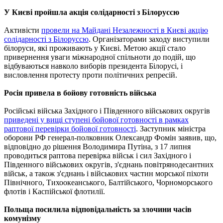
У Києві пройшла акція солідарності з Білоруссю
Активісти
провели на Майдані Незалежності в Києві акцію
солідарності з Білоруссю
. Організаторами заходу виступили
білоруси, які проживають у Києві. Метою акції стало
привернення уваги міжнародної спільноти до подій, що
відбуваються навколо виборів президента Білорусі, і
висловлення протесту проти політичних репресій.
Росія привела в бойову готовність війська
Російські війська Західного і Південного військових округів
приведені у вищі ступені бойової готовності в рамках
раптової перевірки бойової готовності
. Заступник міністра
оборони РФ генерал-полковник Олександр Фомін заявив, що,
відповідно до рішення Володимира Путіна, з 17 липня
проводиться раптова перевірка військ і сил Західного і
Південного військових округів, з'єднань повітрянодесантних
військ, а також з'єднань і військових частин морської піхоти
Північного, Тихоокеанського, Балтійського, Чорноморського
флотів і Каспійської флотилії.
Польща посилила відповідальність за злочини часів
комунізму