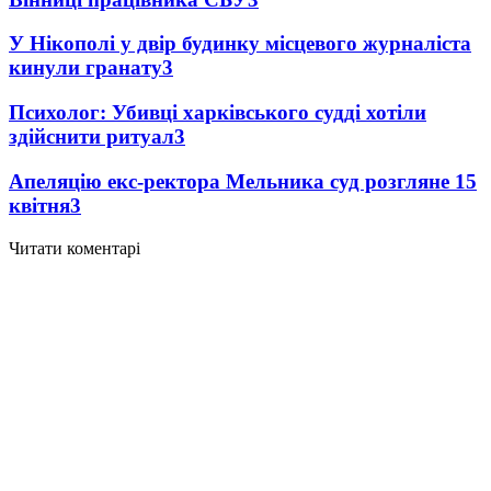
У Нікополі у двір будинку місцевого журналіста
кинули гранату
3
Психолог: Убивці харківського судді хотіли
здійснити ритуал
3
Апеляцію екс-ректора Мельника суд розгляне 15
квітня
3
Читати коментарі