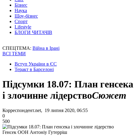
Бізнес
Наука
Шоу-бізнес
Спорт
Lifestyle
БЛОГИ ЧИТАЧІВ
СПЕЦТЕМА:
Війна в Ірані
ВСІ ТЕМИ
Вступ України в ЄС
Теракт в Барселоні
Підсумки 18.07: План генсека
і злочинне лідерство
Сюжет
Корреспондент.net, 19 липня 2020, 06:55
0
500
Генсек ООН Антоніу Гутерріш