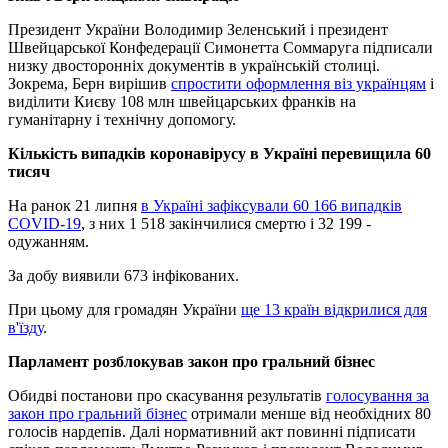
Президент України Володимир Зеленський і президент
Швейцарської Конфедерації Симонетта Соммаруга підписали
низку двосторонніх документів в українській столиці.
Зокрема, Берн вирішив
спростити оформлення віз українцям
і
виділити Києву 108 млн швейцарських франків на
гуманітарну і технічну допомогу.
Кількість випадків коронавірусу в Україні перевищила 60
тисяч
На ранок 21 липня
в Україні зафіксували 60 166 випадків
COVID-19
, з них 1 518 закінчилися смертю і 32 199 -
одужанням.
За добу виявили 673 інфікованих.
При цьому для громадян України
ще 13 країн відкрилися для
в'їзду
.
Парламент розблокував закон про гральний бізнес
Обидві постанови про скасування результатів
голосування за
закон про гральний бізнес
отримали менше від необхідних 80
голосів нардепів. Далі нормативний акт повинні підписати