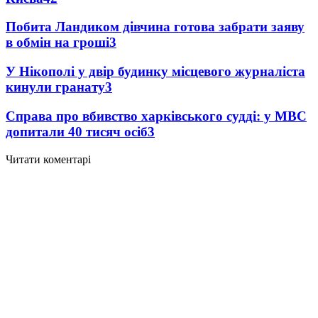
Побита Ландиком дівчина готова забрати заяву
в обмін на гроші
3
У Нікополі у двір будинку місцевого журналіста
кинули гранату
3
Справа про вбивство харківського судді: у МВС
допитали 40 тисяч осіб
3
Читати коментарі