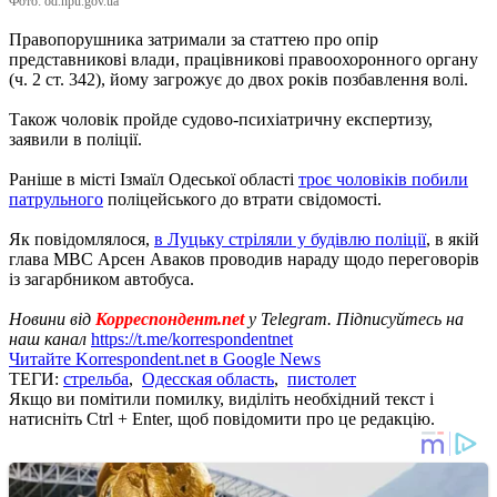
Фото: od.npu.gov.ua
Правопорушника затримали за статтею про опір
представникові влади, працівникові правоохоронного органу
(ч. 2 ст. 342), йому загрожує до двох років позбавлення волі.
Також чоловік пройде судово-психіатричну експертизу,
заявили в поліції.
Раніше в місті Ізмаїл Одеської області
троє чоловіків побили
патрульного
поліцейського до втрати свідомості.
Як повідомлялося,
в Луцьку стріляли у будівлю поліції
, в якій
глава МВС Арсен Аваков проводив нараду щодо переговорів
із загарбником автобуса.
Новини від
Корреспондент.net
у Telegram. Підписуйтесь на
наш канал
https://t.me/korrespondentnet
Читайте Korrespondent.net в Google News
ТЕГИ:
стрельба
,
Одесская область
,
пистолет
Якщо ви помітили помилку, виділіть необхідний текст і
натисніть Ctrl + Enter, щоб повідомити про це редакцію.