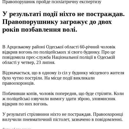
Правопорушник пройде психіатричну експертизу
У результаті події ніхто не постраждав.
Правопорушнику загрожує до двох
років позбавлення волі.
В Арцизькому районі Одеської області 60-річний чоловік
відкрив вогонь по поліцейських зі свого будинку. Про це
повідомила прес-служба Національної поліції в Одеській
області у четвер, 23 липня.
Відзначається, що в одному із сіл у будинку місцевого жителя
було чутно постріли. На місце події викликали
правоохоронців.
Побачивши копів, чоловік попередив, що буде стріляти. Коли
ж поліцейські озвучили вимогу здати зброю, зловмисник
відкрив по них вогонь.
У результаті стрілянини ніхто не постраждав. Правоохоронці
вилучили пневматичний пістолет, зазначено в повідомленні.