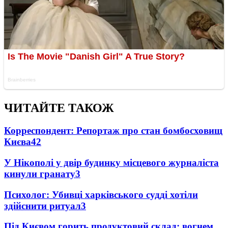
ЧИТАЙТЕ ТАКОЖ
Корреспондент: Репортаж про стан бомбосховищ
Києва
4
2
У Нікополі у двір будинку місцевого журналіста
кинули гранату
3
Психолог: Убивці харківського судді хотіли
здійснити ритуал
3
Під Києвом горить продуктовий склад: вогнем