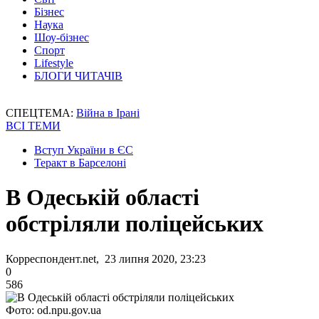
Бізнес
Наука
Шоу-бізнес
Спорт
Lifestyle
БЛОГИ ЧИТАЧІВ
СПЕЦТЕМА:
Війна в Ірані
ВСІ ТЕМИ
Вступ України в ЄС
Теракт в Барселоні
В Одеській області
обстріляли поліцейських
Корреспондент.net, 23 липня 2020, 23:23
0
586
Фото: od.npu.gov.ua