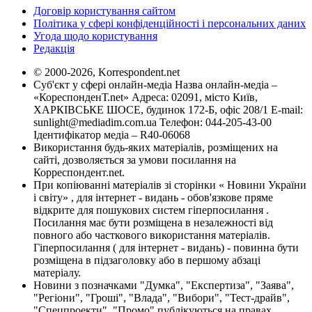
Договір користування сайтом
Політика у сфері конфіденційності і персональних даних
Угода щодо користування
Редакція
© 2000-2026, Korrespondent.net
Суб'єкт у сфері онлайн-медіа Назва онлайн-медіа –
«КореспонденТ.net» Адреса: 02091, місто Київ,
ХАРКІВСЬКЕ ШОСЕ, будинок 172-Б, офіс 208/1 E-mail:
sunlight@mediadim.com.ua
Телефон: 044-205-43-00
Ідентифікатор медіа – R40-06068
Використання будь-яких матеріалів, розміщених на
сайті, дозволяється за умови посилання на
Корреспондент.net.
При копіюванні матеріалів зі сторінки « Новини України
і світу» , для інтернет - видань - обов'язкове пряме
відкрите для пошукових систем гіперпосилання .
Посилання має бути розміщена в незалежності від
повного або часткового використання матеріалів.
Гіперпосилання ( для інтернет - видань) - повинна бути
розміщена в підзаголовку або в першому абзаці
матеріалу.
Новини з позначками "Думка", "Експертиза", "Заява",
"Регіони", "Гроші", "Влада", "Вибори", "Тест-драйв",
"Спецпроекти", "Промо" публікуються на правах