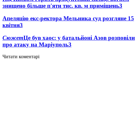
знищено більше п'яти тис. кв. м приміщень
3
Апеляцію екс-ректора Мельника суд розгляне 15
квітня
3
Сюжет
Це був хаос: у батальйоні Азов розповіли
про атаку на Маріуполь
3
Читати коментарі