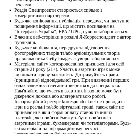
реклами.
Розділ Спецпроекти створюється спільно з
комерційними партнерами.
Будь яке копіювання, публікація, передрук, чи наступне
поширення інформації, що містить посилання на
"Інтерфакс-Україна", EPA / UPG, суворо забороняється.
Власник веб-сторінки в розділі Я-Корреспондент є автор
публікації.
Будь-яке копіювання, передрук та відтворення
фотографічних творів та/або аудіовізуальних творів
правовласника Getty Images - суворо забороняється.
Матеріали сайту korrespondent.net призначені для осіб
старше 21 року (21+). Участь в азартних іграх може
викликати ігрову залежність. Дотримуйтесь правил
(принципів) відповідальної гри. При виявленні перших
ознак залежності негайно зверніться до спеціаліста.
Пам'ятайте, що участь в азартних іграх не може бути
джерелом доходів або альтернативою роботі.
Інформаційний ресурс korrespondent.net не проводить
ігри на реальні та/або віртуальні гроші, також сайт не
приймає ні в якій формі оплату ставок та інших
платежів, які пов’язані/можуть бути пов’язані з
азартними іграми, букмекерами чи тоталізаторами. Будь-
які матеріали на інформаційному ресурсі
korrespondent.net публікуються виключно в