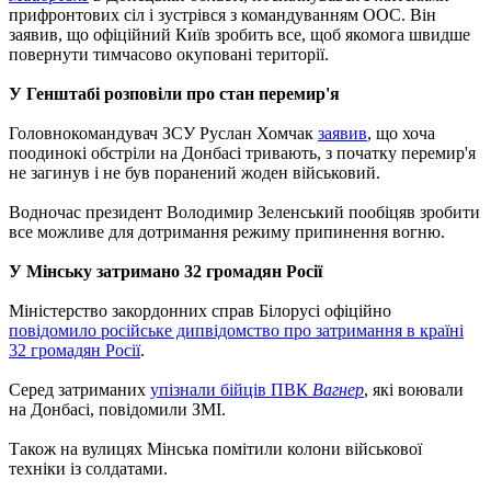
прифронтових сіл і зустрівся з командуванням ООС. Він
заявив, що офіційний Київ зробить все, щоб якомога швидше
повернути тимчасово окуповані території.
У Генштабі розповіли про стан перемир'я
Головнокомандувач ЗСУ Руслан Хомчак
заявив
, що хоча
поодинокі обстріли на Донбасі тривають, з початку перемир'я
не загинув і не був поранений жоден військовий.
Водночас президент Володимир Зеленський пообіцяв зробити
все можливе для дотримання режиму припинення вогню.
У Мінську затримано 32 громадян Росії
Міністерство закордонних справ Білорусі офіційно
повідомило російське дипвідомство про затримання в країні
32 громадян Росії
.
Серед затриманих
упізнали бійців ПВК
Вагнер
, які воювали
на Донбасі, повідомили ЗМІ.
Також на вулицях Мінська помітили колони військової
техніки із солдатами.