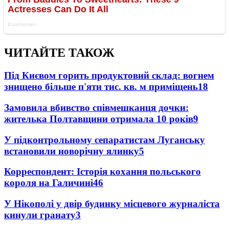
ЧИТАЙТЕ ТАКОЖ
Під Києвом горить продуктовий склад: вогнем
знищено більше п'яти тис. кв. м приміщень
18
Замовила вбивство співмешканця дочки:
жителька Полтавщини отримала 10 років
9
У підконтрольному сепаратистам Луганську
встановили новорічну ялинку
5
Корреспондент: Історія кохання польського
короля на Галичині
4
6
У Нікополі у двір будинку місцевого журналіста
кинули гранату
3