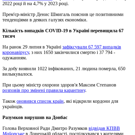
2022 році й на 4,7% у 2023 році.
Прем'єр-міністр Денис Шмигаль пояснив це позитивними
тенденціями в деяких галузях економіки.
Кількість випадків COVID-19 в Україні перевищила 67
тисяч
На ранок 29 липня в Україні
зафіксували 67 597 випадків
коронавірусу
, з них 1650 закінчилися смертю і 37 794 -
одужанням.
За добу виявили 1022 інфікованих, 21 людина померла, 650
вилыкувалося.
При цьому міністр охорони здоров'я Максим Степанов
розповів про змінені правила карантину
.
Також
оновився список країн
, які відкрили кордони для
українців.
Разумков вирушив на Донбас
Голова Верховної Ради Дмитро Разумков
відвідав КПВВ
Майорське
в Донецькій області, поспілкувався з жителями