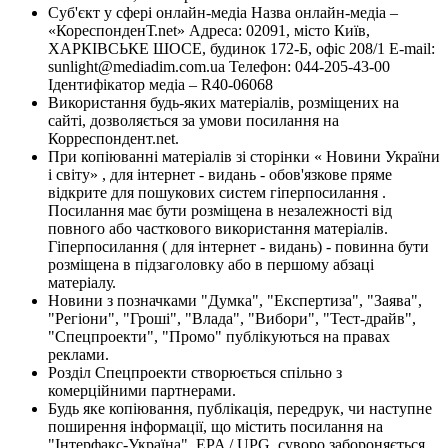
Суб'єкт у сфері онлайн-медіа Назва онлайн-медіа –
«КореспонденТ.net» Адреса: 02091, місто Київ,
ХАРКІВСЬКЕ ШОСЕ, будинок 172-Б, офіс 208/1 E-mail:
sunlight@mediadim.com.ua
Телефон: 044-205-43-00
Ідентифікатор медіа – R40-06068
Використання будь-яких матеріалів, розміщених на
сайті, дозволяється за умови посилання на
Корреспондент.net.
При копіюванні матеріалів зі сторінки « Новини України
і світу» , для інтернет - видань - обов'язкове пряме
відкрите для пошукових систем гіперпосилання .
Посилання має бути розміщена в незалежності від
повного або часткового використання матеріалів.
Гіперпосилання ( для інтернет - видань) - повинна бути
розміщена в підзаголовку або в першому абзаці
матеріалу.
Новини з позначками "Думка", "Експертиза", "Заява",
"Регіони", "Гроші", "Влада", "Вибори", "Тест-драйв",
"Спецпроекти", "Промо" публікуються на правах
реклами.
Розділ Спецпроекти створюється спільно з
комерційними партнерами.
Будь яке копіювання, публікація, передрук, чи наступне
поширення інформації, що містить посилання на
"Інтерфакс-Україна", EPA / UPG, суворо забороняється.