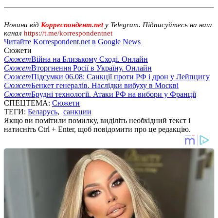
Новини від
Корреспондент.net
у Telegram. Підписуйтесь на наш
канал
https://t.me/korrespondentnet
Читайте Korrespondent.net в Google News
Сюжети
Сюжет
Війна на Близькому Сході. Онлайн
Сюжет
Вторгнення Росії в Україну. Онлайн
Сюжет
Підсумки 06.08: Санкції проти РФ і дрон у Лейпцигу
Сюжет
Бенкет генералів. Наслідки вибуху в Москві
Сюжет
Брудні технології. Атаки РФ на вибори у Франції
СПЕЦТЕМА:
Сюжети
ТЕГИ:
Беларусь
,
санкции
Якщо ви помітили помилку, виділіть необхідний текст і
натисніть Ctrl + Enter, щоб повідомити про це редакцію.