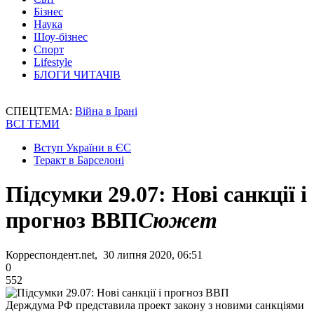
Бізнес
Наука
Шоу-бізнес
Спорт
Lifestyle
БЛОГИ ЧИТАЧІВ
СПЕЦТЕМА:
Війна в Ірані
ВСІ ТЕМИ
Вступ України в ЄС
Теракт в Барселоні
Підсумки 29.07: Нові санкції і
прогноз ВВП
Сюжет
Корреспондент.net, 30 липня 2020, 06:51
0
552
Держдума РФ представила проект закону з новими санкціями