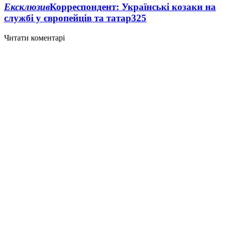
Ексклюзив
Корреспондент: Українські козаки на
службі у європейців та татар
3
25
Читати коментарі