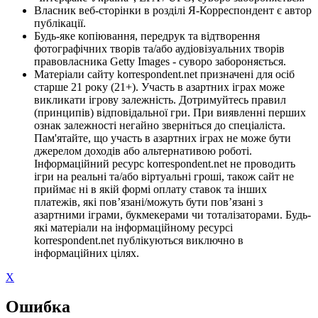
Власник веб-сторінки в розділі Я-Корреспондент є автор
публікації.
Будь-яке копіювання, передрук та відтворення
фотографічних творів та/або аудіовізуальних творів
правовласника Getty Images - суворо забороняється.
Матеріали сайту korrespondent.net призначені для осіб
старше 21 року (21+). Участь в азартних іграх може
викликати ігрову залежність. Дотримуйтесь правил
(принципів) відповідальної гри. При виявленні перших
ознак залежності негайно зверніться до спеціаліста.
Пам'ятайте, що участь в азартних іграх не може бути
джерелом доходів або альтернативою роботі.
Інформаційний ресурс korrespondent.net не проводить
ігри на реальні та/або віртуальні гроші, також сайт не
приймає ні в якій формі оплату ставок та інших
платежів, які пов’язані/можуть бути пов’язані з
азартними іграми, букмекерами чи тоталізаторами. Будь-
які матеріали на інформаційному ресурсі
korrespondent.net публікуються виключно в
інформаційних цілях.
X
Ошибка