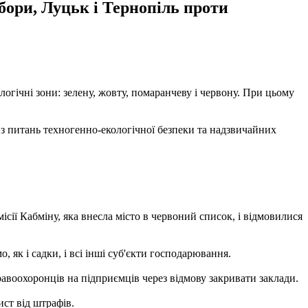
абори, Луцьк і Тернопіль проти
логічні зони: зелену, жовту, помаранчеву і червону. При цьому
 з питань техногенно-екологічної безпеки та надзвичайних
сії Кабміну, яка внесла місто в червоний список, і відмовилися
як і садки, і всі інші суб'єкти господарювання.
равоохоронців на підприємців через відмову закривати заклади.
ст від штрафів.