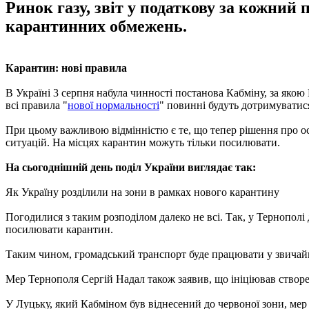
Ринок газу, звіт у податкову за кожний
карантинних обмежень.
Карантин: нові правила
В Україні 3 серпня набула чинності постанова Кабміну, за якою 
всі правила "
нової нормальності
" повинні будуть дотримуватися 
При цьому важливою відмінністю є те, що тепер рішення про ос
ситуацій. На місцях карантин можуть тільки посилювати.
На сьогоднішній день поділ України виглядає так:
Як Україну розділили на зони в рамках нового карантину
Погодилися з таким розподілом далеко не всі. Так, у Тернополі
посилювати карантин.
Таким чином, громадський транспорт буде працювати у звичайно
Мер Тернополя Сергій Надал також заявив, що ініціював створен
У Луцьку, який Кабміном був віднесений до червоної зони, мер