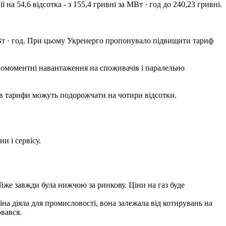
 на 54,6 відсотка - з 155,4 гривні за МВт · год до 240,23 гривні.
 МВт · год. При цьому Укренерго пропонувало підвищити тариф
номоментні навантаження на споживачів і паралельно
в тарифи можуть подорожчати на чотири відсотки.
и і сервісу.
йже завжди була нижчою за ринкову. Ціни на газ буде
ціна діяла для промисловості, вона залежала від котирувань на
ювався.