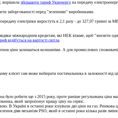
г, вирішила
збільшити тариф Укренерго
на передачу електроенергії
сити заборгованості перед "зеленими" виробниками.
 передачу електрики виростуть в 2,1 разу - до 327,97 гривні за
авдяки міжнародним кредитам, які НЕК візьме, щоб "знизити од
иф відіб'ється на вартості світла
.
елення ціни залишаться колишніми. А для промислових споживачі
кому клієнт сам може вибирати постачальника в залежності від цін
 було робити ще з 2015 року, проте раніше регульована ціна ма
льника, який запропонує кращу ціну на сервіс.
овою. В Україні в останні роки існували дві ціни на газ. Ринкова 
лення діяв механізм PSO, який в останні роки кілька разів змін