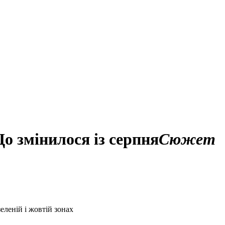
о змінилося із серпня
Сюжет
еленій і жовтій зонах