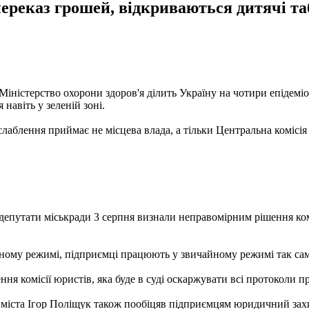
 переказ грошей, відкриваються дитячі т
Міністерство охорони здоров'я ділить Україну на чотири епідеміо
навіть у зеленій зоні.
лаблення приймає не місцева влада, а тільки Центральна комісія
 депутати міськради 3 серпня визнали неправомірним рішення комі
му режимі, підприємці працюють у звичайному режимі так само, 
ня комісії юристів, яка буде в суді оскаржувати всі протоколи п
 міста Ігор Поліщук також пообіцяв підприємцям юридичний захи