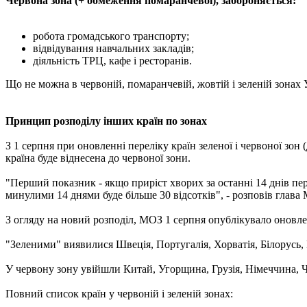
Червона зона (+ обмеження помаранчевої), забороняється:
робота громадського транспорту;
відвідування навчальних закладів;
діяльність ТРЦ, кафе і ресторанів.
Що не можна в червоній, помаранчевій, жовтій і зеленій зонах 
Принцип розподілу інших країн по зонах
З 1 серпня при оновленні переліку країн зеленої і червоної зон
країна буде віднесена до червоної зони.
"Перший показник - якщо приріст хворих за останні 14 днів пере
минулими 14 днями буде більше 30 відсотків", - розповів глав
З огляду на новий розподіл, МОЗ 1 серпня опублікувало оновлен
"Зеленими" виявилися Швеція, Португалія, Хорватія, Білорусь, 
У червону зону увійшли Китай, Угорщина, Грузія, Німеччина, Че
Повний список країн у червоній і зеленій зонах: