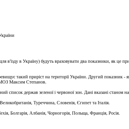
України
 (для в'їзду в Україну) будуть враховувати два показники, як це
вищує такий приріст на території України. Другий показник - якщ
а МОЗ Максим Степанов.
ий список держав зеленої і червоної зон. Дані вказані станом на
Великобританія, Туреччина, Словенія, Єгипет та Італія.
хія, Болгарія, Албанія, Чорногорія, Польща, Франція, Росія.