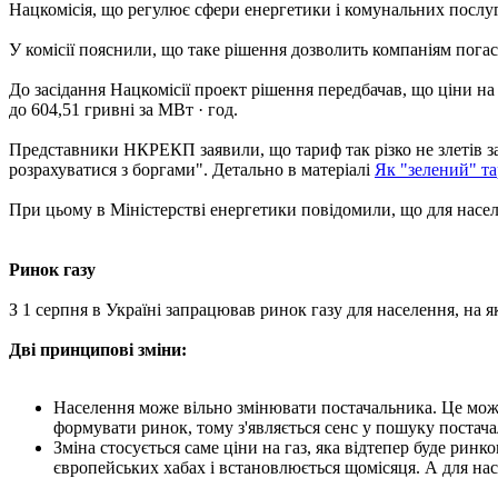
Нацкомісія, що регулює сфери енергетики і комунальних послу
У комісії пояснили, що таке рішення дозволить компаніям пога
До засідання Нацкомісії проект рішення передбачав, що ціни на
до 604,51 гривні за МВт · год.
Представники НКРЕКП заявили, що тариф так різко не злетів з
розрахуватися з боргами". Детально в матеріалі
Як "зелений" тар
При цьому в Міністерстві енергетики повідомили, що для нас
Ринок газу
З 1 серпня в Україні запрацював ринок газу для населення, на я
Дві принципові зміни:
Населення може вільно змінювати постачальника. Це можна
формувати ринок, тому з'являється сенс у пошуку постача
Зміна стосується саме ціни на газ, яка відтепер буде ринк
європейських хабах і встановлюється щомісяця. А для насе