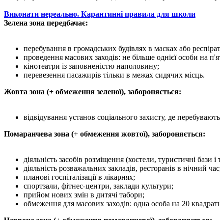
Виконати нереально. Карантинні правила для школи
Зелена зона передбачає:
перебування в громадських будівлях в масках або респіра
проведення масових заходів: не більше однієї особи на п'я
кінотеатри із заповненістю наполовину;
перевезення пасажирів тільки в межах сидячих місць.
Жовта зона (+ обмеження зеленої), забороняється:
відвідування установ соціального захисту, де перебувають
Помаранчева зона (+ обмеження жовтої), забороняється:
діяльність засобів розміщення (хостели, туристичні бази і т.
діяльність розважальних закладів, ресторанів в нічний час
планові госпіталізації в лікарнях;
спортзали, фітнес-центри, заклади культури;
прийом нових змін в дитячі табори;
обмеження для масових заходів: одна особа на 20 квадратни