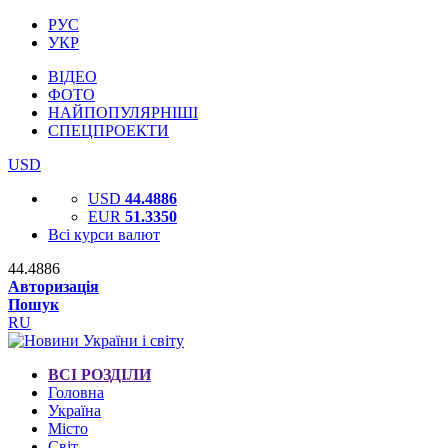
РУС
УКР
ВІДЕО
ФОТО
НАЙПОПУЛЯРНІШІ
СПЕЦПРОЕКТИ
USD
USD
44.4886
EUR
51.3350
Всі курси валют
44.4886
Авторизація
Пошук
RU
ВСІ РОЗДІЛИ
Головна
Україна
Місто
Світ