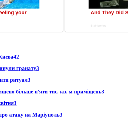
Києва
4
2
кинули гранату
3
нити ритуал
3
щено більше п'яти тис. кв. м приміщень
3
квітня
3
 про атаку на Маріуполь
3