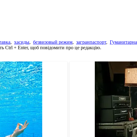
тавка
,
хасиды
,
безвизовый режим
,
загранпаспорт
,
Гуманитарн
ь Ctrl + Enter, щоб повідомити про це редакцію.