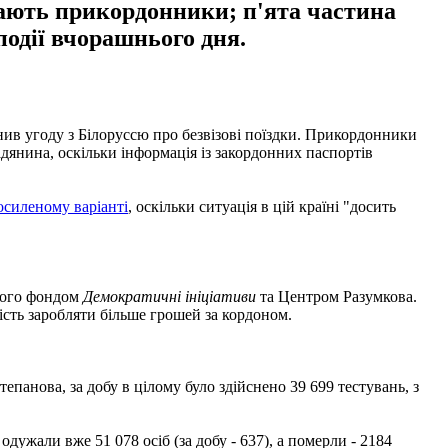
жають прикордонники; п'ята частина
події вчорашнього дня.
нив угоду з Білоруссю про безвізові поїздки. Прикордонники
нина, оскільки інформація із закордонних паспортів
осиленому варіанті
, оскільки ситуація в цій країні "досить
еного фондом
Демократичні ініціативи
та Центром Разумкова.
сть заробляти більше грошей за кордоном.
епанова, за добу в цілому було здійснено 39 699 тестувань, з
дужали вже 51 078 осіб (за добу - 637), а померли - 2184