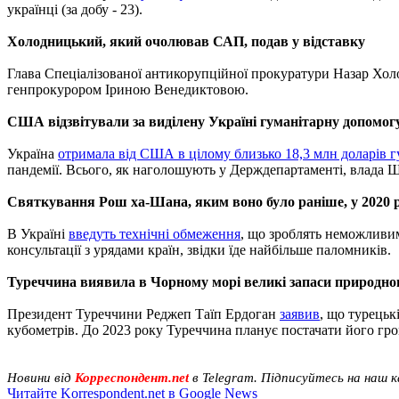
українці (за добу - 23).
Холодницький, який очолював САП, подав у відставку
Глава Спеціалізованої антикорупційної прокуратури Назар Х
генпрокурором Іриною Венедиктовою.
США відзвітували за виділену Україні гуманітарну допомог
Україна
отримала від США в цілому близько 18,3 млн доларів 
пандемії. Всього, як наголошують у Держдепартаменті, влада Шт
Святкування Рош ха-Шана, яким воно було раніше, у 2020 ро
В Україні
введуть технічні обмеження
, що зроблять неможливим
консультації з урядами країн, звідки їде найбільше паломників.
Туреччина виявила в Чорному морі великі запаси природног
Президент Туреччини Реджеп Таїп Ердоган
заявив
, що турецьк
кубометрів. До 2023 року Туреччина планує постачати його гр
Новини від
Корреспондент.net
в Telegram. Підписуйтесь на наш 
Читайте Korrespondent.net в Google News