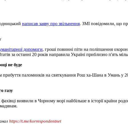
олодницький
написав заяву про звільнення
. ЗМІ повідомили, що п
у
гуманітарної допомоги
, гроші повинні піти на поліпшення охорон
атів за останні 20 років направила Україні приблизно п'ять міль
ці не буде
 прибуття паломників на святкування Рош ха-Шана в Умань у 20
о газу
і фахівці виявили в Чорному морі найбільше в історії країни ро
омадянам.
канал
https://t.me/korrespondentnet