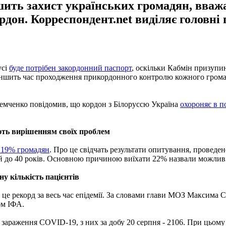
шить захист українських громадян, вва
дон. Корреспондент.net виділяє головні 
усі
буде потрібен закордонний паспорт
, оскільки Кабмін призупи
еншить час проходження прикордонного контролю кожного громадя
емченко повідомив, що кордон з Білоруссю Україна
охороняє в п
ають вирішенням своїх проблем
і 19% громадян
. Про це свідчать результати опитування, провед
й до 40 років. Основною причиною виїхати 22% назвали можливі
ну кількість пацієнтів
 це рекорд за весь час епідемії. За словами глави МОЗ Максима Ст
ом ІФА.
зараження COVID-19, з них за добу 20 серпня - 2106. При цьому о