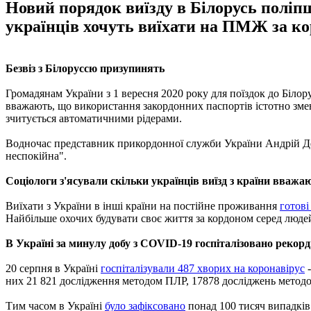
Новий порядок виїзду в Білорусь поліп
українців хочуть виїхати на ПМЖ за кор
Безвіз з Білоруссю призупинять
Громадянам України з 1 вересня 2020 року для поїздок до Білор
вважають, що використання закордонних паспортів істотно зм
зчитується автоматичними рідерами.
Водночас представник прикордонної служби України Андрій Д
неспокійна".
Соціологи з'ясували скільки українців виїзд з країни вваж
Виїхати з України в інші країни на постійне проживання
готов
Найбільше охочих будувати своє життя за кордоном серед люде
В Україні за минулу добу з COVID-19 госпіталізовано рекорд
20 серпня в Україні
госпіталізували 487 хворих на коронавірус
-
них 21 821 дослідження методом ПЛР, 17878 досліджень метод
Тим часом в Україні
було зафіксовано
понад 100 тисяч випадків 