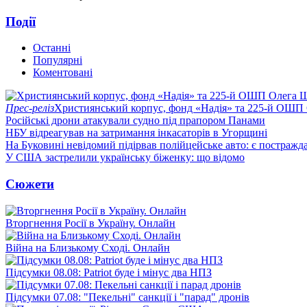
Події
Останні
Популярні
Коментовані
Прес-реліз
Християнський корпус, фонд «Надія» та 225-й ОШП 
Російські дрони атакували судно під прапором Панами
НБУ відреагував на затримання інкасаторів в Угорщині
На Буковині невідомий підірвав полійцейське авто: є постражда
У США застрелили українську біженку: що відомо
Сюжети
Вторгнення Росії в Україну. Онлайн
Війна на Близькому Сході. Онлайн
Підсумки 08.08: Patriot буде і мінус два НПЗ
Підсумки 07.08: "Пекельні" санкції і "парад" дронів