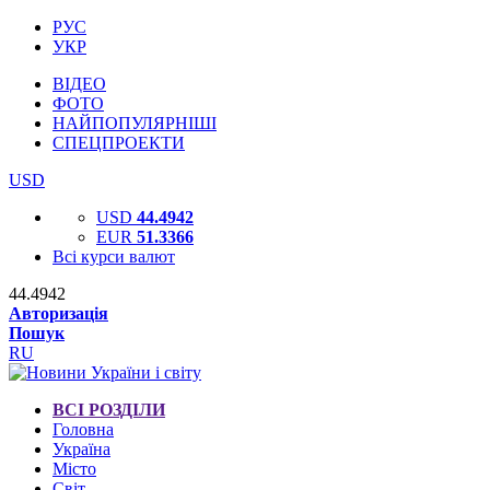
РУС
УКР
ВІДЕО
ФОТО
НАЙПОПУЛЯРНІШІ
СПЕЦПРОЕКТИ
USD
USD
44.4942
EUR
51.3366
Всі курси валют
44.4942
Авторизація
Пошук
RU
ВСІ РОЗДІЛИ
Головна
Україна
Місто
Світ