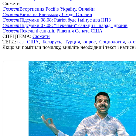
Сюжети
Сюжет
Вторгнення Росії в Україну. Онлайн
Сюжет
Війна на Близькому Сході. Онлайн
Сюжет
Підсумки 08.08: Patriot буде і мінус два НПЗ
Сюжет
Підсумки 07.08: "Пекельні" санкції і "парад" дронів
Сюжет
Пекельні санкції. Рішення Сената США
СПЕЦТЕМА:
Сюжети
ТЕГИ:
газ
,
США
,
Беларусь
,
Турция
,
опрос
,
Социология
,
отс
Якщо ви помітили помилку, виділіть необхідний текст і натисніт