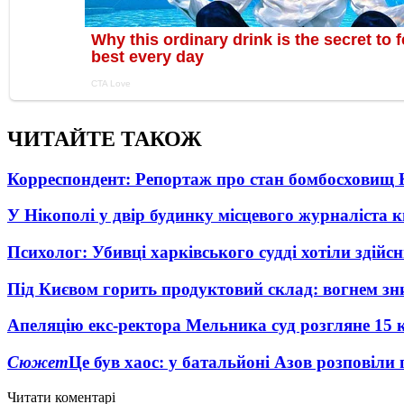
ЧИТАЙТЕ ТАКОЖ
Корреспондент: Репортаж про стан бомбосховищ 
У Нікополі у двір будинку місцевого журналіста 
Психолог: Убивці харківського судді хотіли здійс
Під Києвом горить продуктовий склад: вогнем зни
Апеляцію екс-ректора Мельника суд розгляне 15 
Сюжет
Це був хаос: у батальйоні Азов розповіли
Читати коментарі