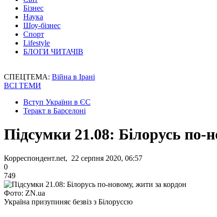
Бізнес
Наука
Шоу-бізнес
Спорт
Lifestyle
БЛОГИ ЧИТАЧІВ
СПЕЦТЕМА:
Війна в Ірані
ВСІ ТЕМИ
Вступ України в ЄС
Теракт в Барселоні
Підсумки 21.08: Білорусь по-н
Корреспондент.net, 22 серпня 2020, 06:57
0
749
Фото: ZN.ua
Україна призупиняє безвіз з Білоруссю