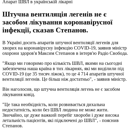
Апарат ШВЛ в українській лікарні
Штучна вентиляція легенів не є
засобом лікування коронавірусної
інфекції, сказав Степанов.
В Україні досить апаратів штучної вентиляції легенів для
хворих на коронавірусну інфекцію COVID-19, заявив міністр
охорони здоров'я Максим Степанов в інтерв'ю Радіо Свобода.
"Якщо ми говоримо про кількість ШВЛ, якими на сьогодні
забезпечена наша країна в тих лікарнях, які ми виділили під
COVID-19 (це 35 тисяч ліжок), то це 4 714 апаратів штучної
вентиляції легенів. Це більш ніж достатньо", - заявив міністр.
Він наголосив, що штучна вентиляція легень не є засобом
лікування ковід.
"Це така необхідність, коли розвивається дихальна
недостатність, коли без ШВЛ людина не може жити.
Звичайно, це дуже важкий перебіг хвороби і дуже висока
летальність пацієнтів, які підключені до ШВЛ", - пояснив
Степанов.