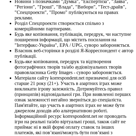
Новини з позначками "Думка", "Експертиза", "Заява",
"Регіони", "Гроші", "Влада", "Вибори", "Тест-драйв",
"Спецпроекти", "Промо" публікуються на правах
реклами.
Розділ Спецпроекти створюється спільно з
комерційними партнерами.
Будь яке копіювання, публікація, передрук, чи наступне
поширення інформації, що містить посилання на
"Інтерфакс-Україна", EPA / UPG, суворо забороняється.
Власник веб-сторінки в розділі Я-Корреспондент є автор
публікації.
Будь-яке копіювання, передрук та відтворення
фотографічних творів та/або аудіовізуальних творів
правовласника Getty Images - суворо забороняється.
Матеріали сайту korrespondent.net призначені для осіб
старше 21 року (21+). Участь в азартних іграх може
викликати ігрову залежність. Дотримуйтесь правил
(принципів) відповідальної гри. При виявленні перших
ознак залежності негайно зверніться до спеціаліста.
Пам'ятайте, що участь в азартних іграх не може бути
джерелом доходів або альтернативою роботі.
Інформаційний ресурс korrespondent.net не проводить
ігри на реальні та/або віртуальні гроші, також сайт не
приймає ні в якій формі оплату ставок та інших
платежів, які пов’язані/можуть бути пов’язані з