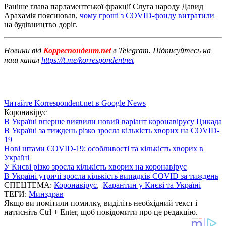
Раніше глава парламентської фракції Слуга народу Давид
Арахамія пояснював,
чому гроші з COVID-фонду витратили
на будівництво доріг.
Новини від
Корреспондент.net
в Telegram. Підписуйтесь на
наш канал
https://t.me/korrespondentnet
Читайте Korrespondent.net в Google News
Коронавірус
В Україні вперше виявили новий варіант коронавірусу Цикада
В Україні за тиждень різко зросла кількість хворих на COVID-
19
Нові штами COVID-19: особливості та кількість хворих в
Україні
У Києві різко зросла кількість хворих на коронавірус
В Україні утричі зросла кількість випадків COVID за тиждень
СПЕЦТЕМА:
Коронавірус
,
Карантин у Києві та Україні
ТЕГИ:
Минздрав
Якщо ви помітили помилку, виділіть необхідний текст і
натисніть Ctrl + Enter, щоб повідомити про це редакцію.