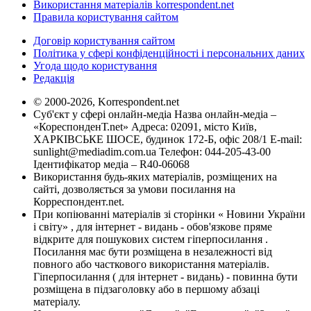
Використання матеріалів korrespondent.net
Правила користування сайтом
Договір користування сайтом
Політика у сфері конфіденційності і персональних даних
Угода щодо користування
Редакція
© 2000-2026, Korrespondent.net
Суб'єкт у сфері онлайн-медіа Назва онлайн-медіа –
«КореспонденТ.net» Адреса: 02091, місто Київ,
ХАРКІВСЬКЕ ШОСЕ, будинок 172-Б, офіс 208/1 E-mail:
sunlight@mediadim.com.ua
Телефон: 044-205-43-00
Ідентифікатор медіа – R40-06068
Використання будь-яких матеріалів, розміщених на
сайті, дозволяється за умови посилання на
Корреспондент.net.
При копіюванні матеріалів зі сторінки « Новини України
і світу» , для інтернет - видань - обов'язкове пряме
відкрите для пошукових систем гіперпосилання .
Посилання має бути розміщена в незалежності від
повного або часткового використання матеріалів.
Гіперпосилання ( для інтернет - видань) - повинна бути
розміщена в підзаголовку або в першому абзаці
матеріалу.