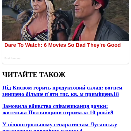
ЧИТАЙТЕ ТАКОЖ
Під Києвом горить продуктовий склад: вогнем
знищено більше п'яти тис. кв. м приміщень
18
Замовила вбивство співмешканця дочки:
жителька Полтавщини отримала 10 років
9
У підконтрольному сепаратистам Луганську
встановили новорічну ялинку
4