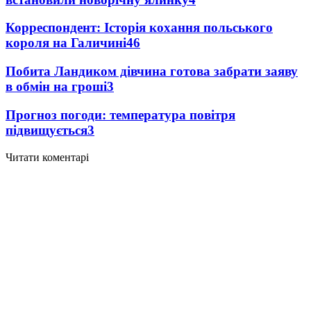
Корреспондент: Історія кохання польського
короля на Галичині
4
6
Побита Ландиком дівчина готова забрати заяву
в обмін на гроші
3
Прогноз погоди: температура повітря
підвищується
3
Читати коментарі