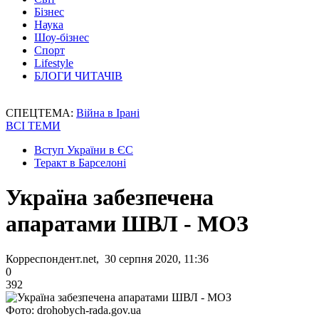
Бізнес
Наука
Шоу-бізнес
Спорт
Lifestyle
БЛОГИ ЧИТАЧІВ
СПЕЦТЕМА:
Війна в Ірані
ВСІ ТЕМИ
Вступ України в ЄС
Теракт в Барселоні
Україна забезпечена
апаратами ШВЛ - МОЗ
Корреспондент.net, 30 серпня 2020, 11:36
0
392
Фото: drohobych-rada.gov.ua