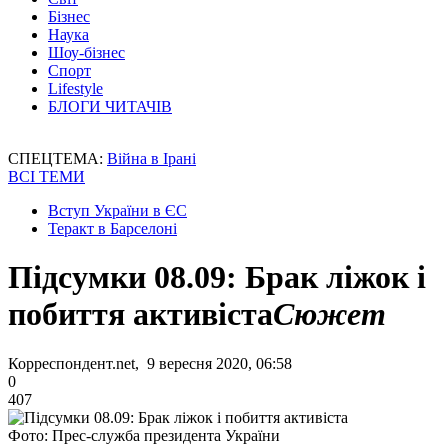
Бізнес
Наука
Шоу-бізнес
Спорт
Lifestyle
БЛОГИ ЧИТАЧІВ
СПЕЦТЕМА:
Війна в Ірані
ВСІ ТЕМИ
Вступ України в ЄС
Теракт в Барселоні
Підсумки 08.09: Брак ліжок і
побиття активіста
Сюжет
Корреспондент.net, 9 вересня 2020, 06:58
0
407
Фото: Прес-служба президента України