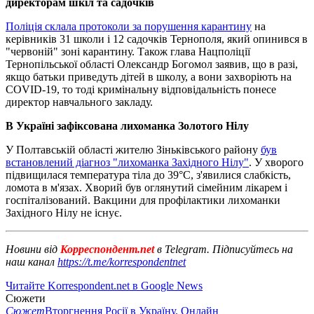
директорам шкіл та садочків
Поліція склала протоколи за порушення карантину
на
керівників 31 школи і 12 садочків Тернополя, який опинився в
"червоній" зоні карантину. Також глава Нацполіції
Тернопільської області Олександр Богомол заявив, що в разі,
якщо батьки приведуть дітей в школу, а вони захворіють на
COVID-19, то тоді кримінальну відповідальність понесе
директор навчального закладу.
В Україні зафіксована лихоманка Золотого Нілу
У Полтавській області жителю Зіньківського району
був
встановлений діагноз "лихоманка Західного Нілу"
. У хворого
підвищилася температура тіла до 39°С, з'явилися слабкість,
ломота в м'язах. Хворий був оглянутий сімейним лікарем і
госпіталізований. Вакцини для профілактики лихоманки
Західного Нілу не існує.
Новини від
Корреспондент.net
в Telegram. Підписуйтесь на
наш канал
https://t.me/korrespondentnet
Читайте Korrespondent.net в Google News
Сюжети
Сюжет
Вторгнення Росії в Україну. Онлайн