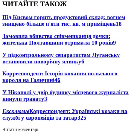
ЧИТАЙТЕ ТАКОЖ
Під Києвом горить продуктовий склад: вогнем
знищено більше п'яти тис. кв. м приміщень
18
Замовила вбивство співмешканця дочки:
жителька Полтавщини отримала 10 років
9
У підконтрольному сепаратистам Луганську
встановили новорічну ялинку
6
Корреспондент: Історія кохання польського
короля на Галичині
4
6
У Нікополі у двір будинку місцевого журналіста
кинули гранату
3
Ексклюзив
Корреспондент: Українські козаки на
службі у європейців та татар
3
25
Читати коментарі