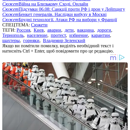
Сюжет
Війна на Близькому Сході. Онлайн
Сюжет
Підсумки 06.08: Санкції проти РФ і дрон у Лейпцигу
Сюжет
Бенкет генералів. Наслідки вибуху в Москві
Сюжет
Брудні технології. Атаки РФ на вибори у Франції
СПЕЦТЕМА:
Сюжети
ТЕГИ:
Россия
,
Киев
,
аварии
,
дети
,
вакцина
,
дороги
,
Тернополь
,
население
,
протест
,
избиение
,
карантин
,
шахтеры
,
горняки
,
Владимир Зеленский
Якщо ви помітили помилку, виділіть необхідний текст і
натисніть Ctrl + Enter, щоб повідомити про це редакцію.