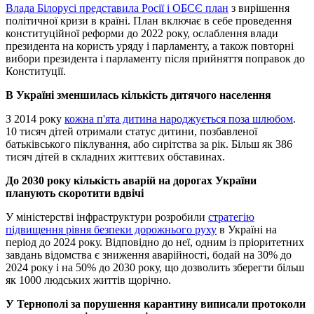
Влада Білорусі представила Росії і ОБСЄ план
з вирішення
політичної кризи в країні. План включає в себе проведення
конституційної реформи до 2022 року, ослаблення влади
президента на користь уряду і парламенту, а також повторні
вибори президента і парламенту після прийняття поправок до
Конституції.
В Україні зменшилась кількість дитячого населення
З 2014 року
кожна п'ята дитина народжується поза шлюбом
.
10 тисяч дітей отримали статус дитини, позбавленої
батьківського піклування, або сирітства за рік. Більш як 386
тисяч дітей в складних життєвих обставинах.
До 2030 року кількість аварій на дорогах України
планують скоротити вдвічі
У міністерстві інфраструктури розробили
стратегію
підвищення рівня безпеки дорожнього руху
в Україні на
період до 2024 року. Відповідно до неї, одним із пріоритетних
завдань відомства є зниження аварійності, бодай на 30% до
2024 року і на 50% до 2030 року, що дозволить зберегти більш
як 1000 людських життів щорічно.
У Тернополі за порушення карантину виписали протоколи