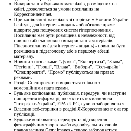
Використання будь-яких матеріалів, розміщених на
сайті, дозволяється за умови посилання на
Корреспондент.net.
При копіюванні матеріалів зі сторінки « Новини України
і світу» , для інтернет - видань - обов'язкове пряме
відкрите для пошукових систем гіперпосилання .
Посилання має бути розміщена в незалежності від
повного або часткового використання матеріалів.
Гіперпосилання ( для інтернет - видань) - повинна бути
розміщена в підзаголовку або в першому абзаці
матеріалу.
Новини з позначками "Думка", "Експертиза", "Заява",
"Регіони", "Гроші", "Влада", "Вибори", "Тест-драйв",
"Спецпроекти", "Промо" публікуються на правах
реклами.
Розділ Спецпроекти створюється спільно з
комерційними партнерами.
Будь яке копіювання, публікація, передрук, чи наступне
поширення інформації, що містить посилання на
"Інтерфакс-Україна", EPA / UPG, суворо забороняється.
Власник веб-сторінки в розділі Я-Корреспондент є автор
публікації.
Будь-яке копіювання, передрук та відтворення
фотографічних творів та/або аудіовізуальних творів
правовласника Getty Images - суворо забороняється.