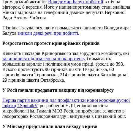
Громадський активіст
Володимир Балух побитий
в ніч на
вівторок, 8 вересня. Його у напівнепритомному стані знайшла
жінка і відповіла на телефонний дзвінок депутата Верховної
Ради Ахтема Чийгоза.
Пізніше з'ясувалося, що у громадського активіста Володимира
Балуха
зникли деякі речі при побитті.
Розростається протест криворізьких гірників
Кількість шахтарів Криворізького залізорудного комбінату, які
залишилися під землею на знак протесту
і вимагають
збільшення зарплат і поліпшення умов праці, зросла до 393.
Всього протестують 90 гірників шахти Гвардійська, 60
гірників шахти Терновська, 214 гірників шахти Батьківщина і
29 гірників шахти Октябрська.
У Росії почали продавати вакцину від коронавірусу
Перша партія вакцини для профілактики нової коронавірусної
інфекції SputnikV
, розробленої НДЦ епідеміології та
мікробіології ім. Гамалії МОЗ Росії, випробувана за якістю в
лабораторіях Росздоровнагляду і випущена в цивільний обіг.
У Мінську представили план виходу з кризи