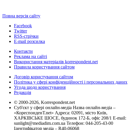
Повна версія сайту
Facebook
Twitter
RSS-стрічки
E-mail розсилка
Контакти
Реклама на сайті
Використання матеріалів korrespondent.net
Правила користування сайтом
Договір користування сайтом
Політика у сфері конфіденційності і персональних даних
Угода щодо користування
Редакція
© 2000-2026, Korrespondent.net
Суб'єкт у сфері онлайн-медіа Назва онлайн-медіа –
«КореспонденТ.net» Адреса: 02091, місто Київ,
ХАРКІВСЬКЕ ШОСЕ, будинок 172-Б, офіс 208/1 E-mail:
sunlight@mediadim.com.ua
Телефон: 044-205-43-00
Ідентифікатор медіа – R40-06068