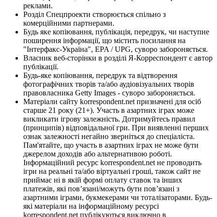
реклами.
Розділ Спецпроекти створюється спільно з
комерційними партнерами.
Будь яке копіювання, публікація, передрук, чи наступне
поширення інформації, що містить посилання на
"Інтерфакс-Україна", EPA / UPG, суворо забороняється.
Власник веб-сторінки в розділі Я-Корреспондент є автор
публікації.
Будь-яке копіювання, передрук та відтворення
фотографічних творів та/або аудіовізуальних творів
правовласника Getty Images - суворо забороняється.
Матеріали сайту korrespondent.net призначені для осіб
старше 21 року (21+). Участь в азартних іграх може
викликати ігрову залежність. Дотримуйтесь правил
(принципів) відповідальної гри. При виявленні перших
ознак залежності негайно зверніться до спеціаліста.
Пам'ятайте, що участь в азартних іграх не може бути
джерелом доходів або альтернативою роботі.
Інформаційний ресурс korrespondent.net не проводить
ігри на реальні та/або віртуальні гроші, також сайт не
приймає ні в якій формі оплату ставок та інших
платежів, які пов’язані/можуть бути пов’язані з
азартними іграми, букмекерами чи тоталізаторами. Будь-
які матеріали на інформаційному ресурсі
korrespondent.net публікуються виключно в