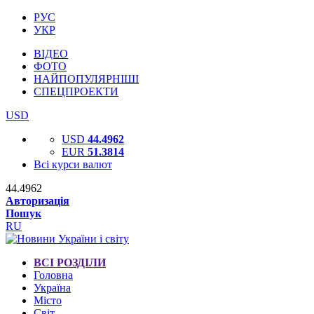
РУС
УКР
ВІДЕО
ФОТО
НАЙПОПУЛЯРНІШІ
СПЕЦПРОЕКТИ
USD
USD
44.4962
EUR
51.3814
Всі курси валют
44.4962
Авторизація
Пошук
RU
ВСІ РОЗДІЛИ
Головна
Україна
Місто
Світ