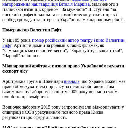
нагородження нацгвардійця Віталія Марківа
, звільненого з
італійської в'язниці, орденом "За мужність" III ступеня "за
високий професіоналізм та вагомий внесок у захист прав і
свобод громадян та інтересів України на міжнародному рівні".
Помер актор Валентин Гафт
У віці 85 років
помер російський актор театру і кіно Валентин
Гафт
. Артист відомий за ролями в таких фільмах, як
"Сімнадцять миттєвостей весни", "Здрастуйте, я ваша тітка!",
"Чародії" та інших.
Міжнародний арбітраж визнав право України обмежувати
експорт лісу
Арбітражна група в Швейцарії
визнала
, що Україна може і має
право обмежувати експорт лісу за певних обставин. Тим
самим наявну заборону експорту 2005 року визнано судом
повністю правомірною.
Водночас заборону 2015 року запропонували відкоригувати у
співпраці з ЄС з урахуванням повного права Києва
регулювати цю сферу діяльності.
МЗС засудило санкції Росії проти українських нардепів