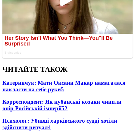
ЧИТАЙТЕ ТАКОЖ
Катеринчук: Мати Оксани Макар намагалася
накласти на себе руки
5
Корреспондент: Як кубанські козаки чинили
опір Російській імперії
5
2
Психолог: Убивці харківського судді хотіли
здійснити ритуал
4