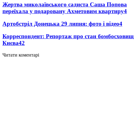
Жертва миколаївського садиста Саша Попова
переїхала у подаровану Ахметовим квартиру
4
Артобстріл Донецька 29 липня: фото і відео
4
Корреспондент: Репортаж про стан бомбосховищ
Києва
4
2
Читати коментарі