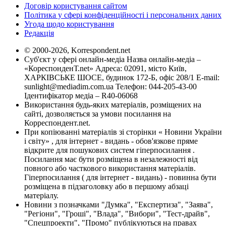
Договір користування сайтом
Політика у сфері конфіденційності і персональних даних
Угода щодо користування
Редакція
© 2000-2026, Korrespondent.net
Суб'єкт у сфері онлайн-медіа Назва онлайн-медіа –
«КореспонденТ.net» Адреса: 02091, місто Київ,
ХАРКІВСЬКЕ ШОСЕ, будинок 172-Б, офіс 208/1 E-mail:
sunlight@mediadim.com.ua
Телефон: 044-205-43-00
Ідентифікатор медіа – R40-06068
Використання будь-яких матеріалів, розміщених на
сайті, дозволяється за умови посилання на
Корреспондент.net.
При копіюванні матеріалів зі сторінки « Новини України
і світу» , для інтернет - видань - обов'язкове пряме
відкрите для пошукових систем гіперпосилання .
Посилання має бути розміщена в незалежності від
повного або часткового використання матеріалів.
Гіперпосилання ( для інтернет - видань) - повинна бути
розміщена в підзаголовку або в першому абзаці
матеріалу.
Новини з позначками "Думка", "Експертиза", "Заява",
"Регіони", "Гроші", "Влада", "Вибори", "Тест-драйв",
"Спецпроекти", "Промо" публікуються на правах