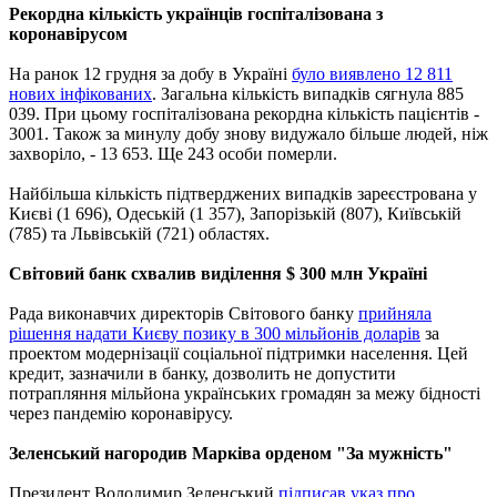
Рекордна кількість українців госпіталізована з
коронавірусом
На ранок 12 грудня за добу в Україні
було виявлено 12 811
нових інфікованих
. Загальна кількість випадків сягнула 885
039. При цьому госпіталізована рекордна кількість пацієнтів -
3001. Також за минулу добу знову видужало більше людей, ніж
захворіло, - 13 653. Ще 243 особи померли.
Найбільша кількість підтверджених випадків зареєстрована у
Києві (1 696), Одеській (1 357), Запорізькій (807), Київській
(785) та Львівській (721) областях.
Світовий банк схвалив виділення $ 300 млн Україні
Рада виконавчих директорів Світового банку
прийняла
рішення надати Києву позику в 300 мільйонів доларів
за
проектом модернізації соціальної підтримки населення. Цей
кредит, зазначили в банку, дозволить не допустити
потрапляння мільйона українських громадян за межу бідності
через пандемію коронавірусу.
Зеленський нагородив Марківа орденом "За мужність"
Президент Володимир Зеленський
підписав указ про