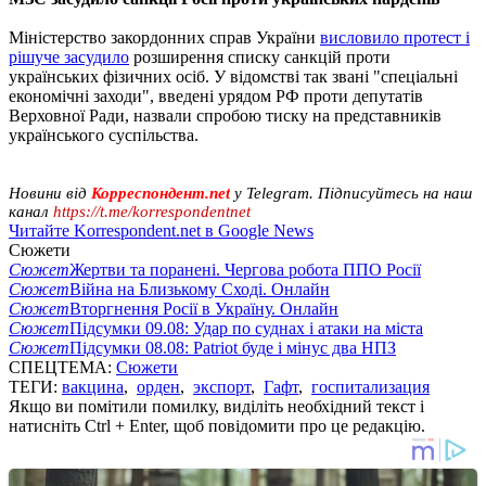
Міністерство закордонних справ України
висловило протест і
рішуче засудило
розширення списку санкцій проти
українських фізичних осіб. У відомстві так звані "спеціальні
економічні заходи", введені урядом РФ проти депутатів
Верховної Ради, назвали спробою тиску на представників
українського суспільства.
Новини від
Корреспондент.net
у Telegram. Підписуйтесь на наш
канал
https://t.me/korrespondentnet
Читайте Korrespondent.net в Google News
Сюжети
Сюжет
Жертви та поранені. Чергова робота ППО Росії
Сюжет
Війна на Близькому Сході. Онлайн
Сюжет
Вторгнення Росії в Україну. Онлайн
Сюжет
Підсумки 09.08: Удар по суднах і атаки на міста
Сюжет
Підсумки 08.08: Patriot буде і мінус два НПЗ
СПЕЦТЕМА:
Сюжети
ТЕГИ:
вакцина
,
орден
,
экспорт
,
Гафт
,
госпитализация
Якщо ви помітили помилку, виділіть необхідний текст і
натисніть Ctrl + Enter, щоб повідомити про це редакцію.