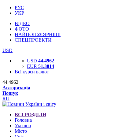
РУС
УКР
ВІДЕО
ФОТО
НАЙПОПУЛЯРНІШІ
СПЕЦПРОЕКТИ
USD
USD
44.4962
EUR
51.3814
Всі курси валют
44.4962
Авторизація
Пошук
RU
ВСІ РОЗДІЛИ
Головна
Україна
Місто
Світ