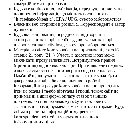
комерційними партнерами.
Будь яке копіювання, публікація, передрук, чи наступне
поширення інформації, що містить посилання на
"Інтерфакс-Україна", EPA / UPG, суворо забороняється.
Власник веб-сторінки в розділі Я-Корреспондент є автор
публікації.
Будь-яке копіювання, передрук та відтворення
фотографічних творів та/або аудіовізуальних творів
правовласника Getty Images - суворо забороняється.
Матеріали сайту korrespondent.net призначені для осіб
старше 21 року (21+). Участь в азартних іграх може
викликати ігрову залежність. Дотримуйтесь правил
(принципів) відповідальної гри. При виявленні перших
ознак залежності негайно зверніться до спеціаліста.
Пам'ятайте, що участь в азартних іграх не може бути
джерелом доходів або альтернативою роботі.
Інформаційний ресурс korrespondent.net не проводить
ігри на реальні та/або віртуальні гроші, також сайт не
приймає ні в якій формі оплату ставок та інших
платежів, які пов’язані/можуть бути пов’язані з
азартними іграми, букмекерами чи тоталізаторами. Будь-
які матеріали на інформаційному ресурсі
korrespondent.net публікуються виключно в
інформаційних цілях.