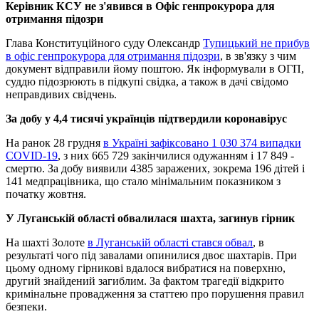
Керівник КСУ не з'явився в Офіс генпрокурора для
отримання підозри
Глава Конституційного суду Олександр
Тупицький не прибув
в офіс генпрокурора для отримання підозри
, в зв'язку з чим
документ відправили йому поштою. Як інформували в ОГП,
суддю підозрюють в підкупі свідка, а також в дачі свідомо
неправдивих свідчень.
За добу у 4,4 тисячі українців підтвердили коронавірус
На ранок 28 грудня
в Україні зафіксовано 1 030 374 випадки
COVID-19
, з них 665 729 закінчилися одужанням і 17 849 -
смертю. За добу виявили 4385 заражених, зокрема 196 дітей і
141 медпрацівника, що стало мінімальним показником з
початку жовтня.
У Луганській області обвалилася шахта, загинув гірник
На шахті Золоте
в Луганській області стався обвал
, в
результаті чого під завалами опинилися двоє шахтарів. При
цьому одному гірникові вдалося вибратися на поверхню,
другий знайдений загиблим. За фактом трагедії відкрито
кримінальне провадження за статтею про порушення правил
безпеки.