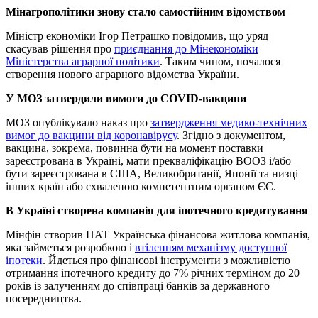
Мінагрополітики знову стало самостійним відомством
Міністр економіки Ігор Петрашко повідомив, що уряд
скасував рішення про
приєднання до Мінекономіки
Міністерства аграрної політики
. Таким чином, почалося
створення нового аграрного відомства України.
У МОЗ затвердили вимоги до COVID-вакцини
МОЗ опублікувало наказ про
затвердження медико-технічних
вимог до вакцини від коронавірусу
. Згідно з документом,
вакцина, зокрема, повинна бути на момент поставки
зареєстрована в Україні, мати прекваліфікацію ВООЗ і/або
бути зареєстрована в США, Великобританії, Японії та низці
інших країн або схваленою компетентним органом ЄС.
В Україні створена компанія для іпотечного кредитування
Мінфін створив ПАТ Українська фінансова житлова компанія,
яка займеться розробкою і
втіленням механізму доступної
іпотеки
. Йдеться про фінансові інструменти з можливістю
отримання іпотечного кредиту до 7% річних терміном до 20
років із залученням до співпраці банків за державного
посередництва.