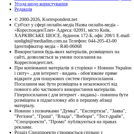
Угода щодо користування
Редакція
© 2000-2026, Korrespondent.net
Суб'єкт у сфері онлайн-медіа Назва онлайн-медіа –
«КореспонденТ.net» Адреса: 02091, місто Київ,
ХАРКІВСЬКЕ ШОСЕ, будинок 172-Б, офіс 208/1 E-mail:
sunlight@mediadim.com.ua
Телефон: 044-205-43-00
Ідентифікатор медіа – R40-06068
Використання будь-яких матеріалів, розміщених на
сайті, дозволяється за умови посилання на
Корреспондент.net.
При копіюванні матеріалів зі сторінки « Новини України
і світу» , для інтернет - видань - обов'язкове пряме
відкрите для пошукових систем гіперпосилання .
Посилання має бути розміщена в незалежності від
повного або часткового використання матеріалів.
Гіперпосилання ( для інтернет - видань) - повинна бути
розміщена в підзаголовку або в першому абзаці
матеріалу.
Новини з позначками "Думка", "Експертиза", "Заява",
"Регіони", "Гроші", "Влада", "Вибори", "Тест-драйв",
"Спецпроекти", "Промо" публікуються на правах
реклами.
Розділ Спецпроекти створюється спільно з