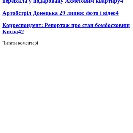
переїхала у подаровану Ахметовим квартиру
4
Артобстріл Донецька 29 липня: фото і відео
4
Корреспондент: Репортаж про стан бомбосховищ
Києва
4
2
Читати коментарі