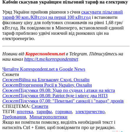
Кабмін скасував українцям пільговий тариф на електрику
Уряд України прийняв рішення з січня
скасувати пільговий
тариф 90 коп./КВт.год на перші 100 кВт.год
і встановити
фіксовану ціну для побутових споживачів на рівні 1,68 грн/
кВт.год. Як повідомили в Міненерго, встановлений єдиний
тариф приблизно удвічі нижчий від ринкових цін на
електроенергію.
Новини від
Корреспондент.net
в Telegram. Підписуйтесь на
наш канал
https://t.me/korrespondentnet
Читайте Korrespondent.net в Google News
Сюжети
Сюжет
Війна на Близькому Сході. Онлайн
Сюжет
Вторгнення Росії в Україну. Онлайн
Сюжет
Підсумки 09.08: Удар по суднах і атаки на міста
Сюжет
Підсумки 08.08: Patriot буде і мінус два НПЗ
Сюжет
Підсумки 07.08: "Пекельні" санкції і "парад" дронів
СПЕЦТЕМА:
Сюжети
ТЕГИ:
ипотека
,
тарифы
,
горняки
,
электричество
,
Требования
,
Минагрополитики
Якщо ви помітили помилку, виділіть необхідний текст і
натисніть Ctrl + Enter, щоб повідомити про це редакцію.