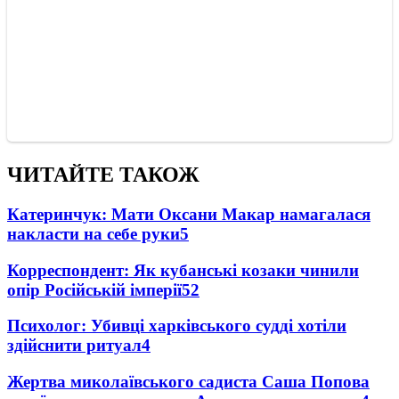
ЧИТАЙТЕ ТАКОЖ
Катеринчук: Мати Оксани Макар намагалася
накласти на себе руки
5
Корреспондент: Як кубанські козаки чинили
опір Російській імперії
5
2
Психолог: Убивці харківського судді хотіли
здійснити ритуал
4
Жертва миколаївського садиста Саша Попова