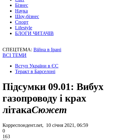
Бізнес
Наука
Шоу-бізнес
Спорт
Lifestyle
БЛОГИ ЧИТАЧІВ
СПЕЦТЕМА:
Війна в Ірані
ВСІ ТЕМИ
Вступ України в ЄС
Теракт в Барселоні
Підсумки 09.01: Вибух
газопроводу і крах
літака
Сюжет
Корреспондент.net, 10 січня 2021, 06:59
0
163