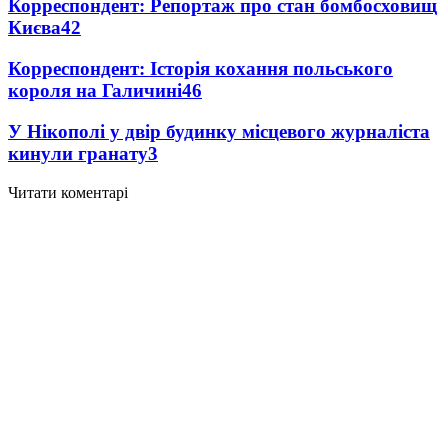
Корреспондент: Репортаж про стан бомбосховищ
Києва
4
2
Корреспондент: Історія кохання польського
короля на Галичині
4
6
У Нікополі у двір будинку місцевого журналіста
кинули гранату
3
Читати коментарі