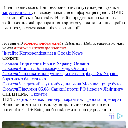
Вчені італійського Національного інституту ядерної фізики
запустили сайт
, на якому надана вся інформація щодо COVID-
вакцинації в країнах світу. На сайті представлена ​​карта, на
якій вказано, які препарати використовувала та чи інша країна
і як просувається кампанія з вакцинації.
Новини від
Корреспондент.net
у Telegram. Підписуйтесь на наш
канал
https://t.me/korrespondentnet
Читайте Korrespondent.net в Google News
Сюжети
Сюжет
Вторгнення Росії в Україну. Онлайн
Сюжет
Війна на Близькому Сході. Онлайн
Сюжет
"Полювати на лучника, а не на стрілу". Як Україні
боротись з балістикою
Сюжет
Загадковий звук вибуху налякав Москву: що це було
Сюжет
Підсумки 06.08: Санкції проти РФ і дрон у Лейпцигу
СПЕЦТЕМА:
Сюжети
ТЕГИ:
карта
,
свалка
,
лайнер
,
карантин
,
граната
,
препарат
Якщо ви помітили помилку, виділіть необхідний текст і
натисніть Ctrl + Enter, щоб повідомити про це редакцію.