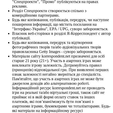
"Спецпроекти", "Промо" публікуються на правах
реклами.
Розділ Спецпроекти створюється спільно з
комерційними партнерами.
Будь яке копіювання, публікація, передрук, чи наступне
поширення інформації, що містить посилання на
"Інтерфакс-Україна", EPA / UPG, суворо забороняється.
Власник веб-сторінки в розділі Я-Корреспондент є автор
публікації.
Будь-яке копіювання, передрук та відтворення
фотографічних творів та/або аудіовізуальних творів
правовласника Getty Images - суворо забороняється.
Матеріали сайту korrespondent.net призначені для осіб
старше 21 року (21+). Участь в азартних іграх може
викликати ігрову залежність. Дотримуйтесь правил
(принципів) відповідальної гри. При виявленні перших
ознак залежності негайно зверніться до спеціаліста.
Пам'ятайте, що участь в азартних іграх не може бути
джерелом доходів або альтернативою роботі.
Інформаційний ресурс korrespondent.net не проводить
ігри на реальні та/або віртуальні гроші, також сайт не
приймає ні в якій формі оплату ставок та інших
платежів, які пов’язані/можуть бути пов’язані з
азартними іграми, букмекерами чи тоталізаторами. Будь-
які матеріали на інформаційному ресурсі