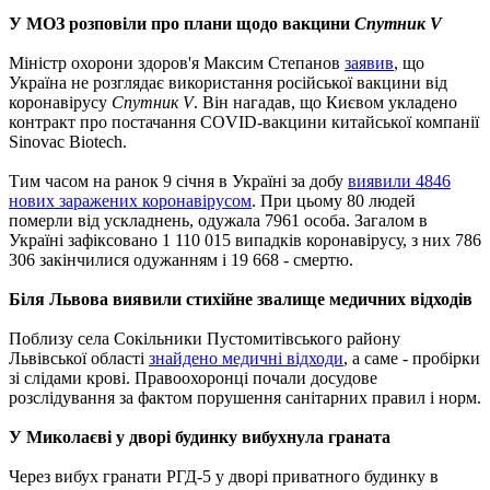
У МОЗ розповіли про плани щодо вакцини
Спутник V
Міністр охорони здоров'я Максим Степанов
заявив
, що
Україна не розглядає використання російської вакцини від
коронавірусу
Спутник V
. Він нагадав, що Києвом укладено
контракт про постачання COVID-вакцини китайської компанії
Sinovac Biotech.
Тим часом на ранок 9 січня в Україні за добу
виявили 4846
нових заражених коронавірусом
. При цьому 80 людей
померли від ускладнень, одужала 7961 особа.
Загалом в
Україні зафіксовано 1 110 015 випадків коронавірусу, з них 786
306 закінчилися одужанням і 19 668 - смертю.
Біля Львова виявили стихійне звалище медичних відходів
Поблизу села Сокільники Пустомитівського району
Львівської області
знайдено медичні відходи
, а саме - пробірки
зі слідами крові. Правоохоронці почали досудове
розслідування за фактом порушення санітарних правил і норм.
У Миколаєві у дворі будинку вибухнула граната
Через вибух гранати РГД-5 у дворі приватного будинку в