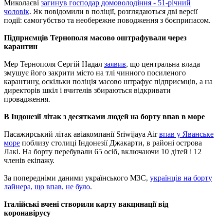
Миколаєві
загинув господар домоволодіння - 51-річний
чоловік
. Як повідомили в поліції, розглядаються дві версії
події: самогубство та необережне поводження з боєприпасом.
Підприємців Тернополя масово оштрафували через
карантин
Мер Тернополя Сергій Надал
заявив
, що центральна влада
змушує його закрити місто на тлі чинного посиленого
карантину, оскільки поліція масово штрафує підприємців, а на
директорів шкіл і вчителів збираються відкривати
провадження.
В Індонезії літак з десятками людей на борту впав в море
Пасажирський літак авіакомпанії Sriwijaya Air
впав у Яванське
море
поблизу столиці Індонезії Джакарти, в районі острова
Лакі. На борту перебували 65 осіб, включаючи 10 дітей і 12
членів екіпажу.
За попередніми даними українського МЗС,
українців на борту
лайнера, що впав, не було
.
Італійські вчені створили карту вакцинації від
коронавірусу