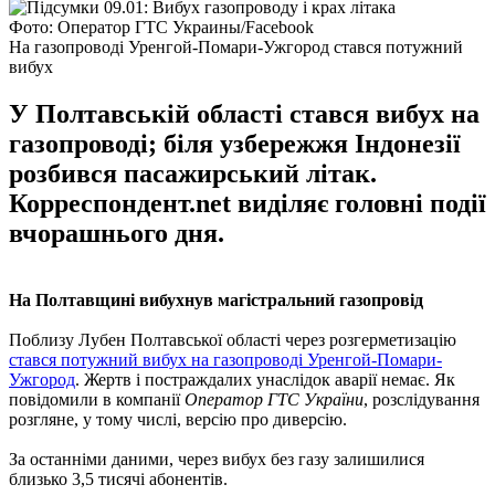
Фото: Оператор ГТС Украины/Facebook
На газопроводі Уренгой-Помари-Ужгород стався потужний
вибух
У Полтавській області стався вибух на
газопроводі; біля узбережжя Індонезії
розбився пасажирський літак.
Корреспондент.net виділяє головні події
вчорашнього дня.
На Полтавщині вибухнув магістральний газопровід
Поблизу Лубен Полтавської області через розгерметизацію
стався потужний вибух на газопроводі Уренгой-Помари-
Ужгород
. Жертв і постраждалих унаслідок аварії немає. Як
повідомили в компанії
Оператор ГТС України
, розслідування
розгляне, у тому числі, версію про диверсію.
За останніми даними, через вибух без газу залишилися
близько 3,5 тисячі абонентів.