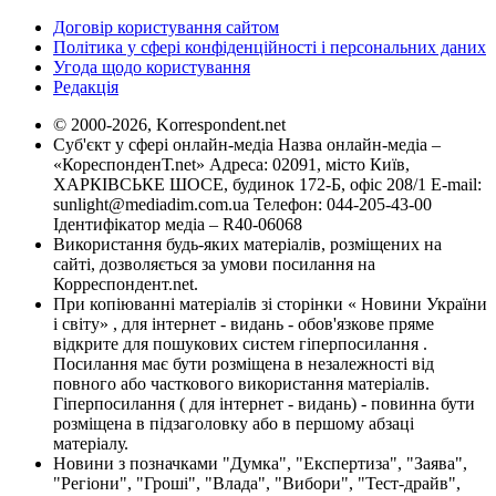
Договір користування сайтом
Політика у сфері конфіденційності і персональних даних
Угода щодо користування
Редакція
© 2000-2026, Korrespondent.net
Суб'єкт у сфері онлайн-медіа Назва онлайн-медіа –
«КореспонденТ.net» Адреса: 02091, місто Київ,
ХАРКІВСЬКЕ ШОСЕ, будинок 172-Б, офіс 208/1 E-mail:
sunlight@mediadim.com.ua
Телефон: 044-205-43-00
Ідентифікатор медіа – R40-06068
Використання будь-яких матеріалів, розміщених на
сайті, дозволяється за умови посилання на
Корреспондент.net.
При копіюванні матеріалів зі сторінки « Новини України
і світу» , для інтернет - видань - обов'язкове пряме
відкрите для пошукових систем гіперпосилання .
Посилання має бути розміщена в незалежності від
повного або часткового використання матеріалів.
Гіперпосилання ( для інтернет - видань) - повинна бути
розміщена в підзаголовку або в першому абзаці
матеріалу.
Новини з позначками "Думка", "Експертиза", "Заява",
"Регіони", "Гроші", "Влада", "Вибори", "Тест-драйв",