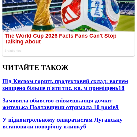
ЧИТАЙТЕ ТАКОЖ
Під Києвом горить продуктовий склад: вогнем
знищено більше п'яти тис. кв. м приміщень
18
Замовила вбивство співмешканця дочки:
жителька Полтавщини отримала 10 років
9
У підконтрольному сепаратистам Луганську
встановили новорічну ялинку
6