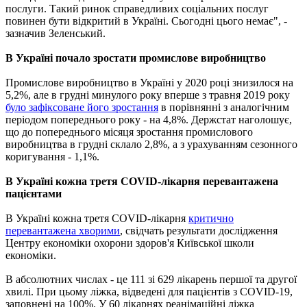
послуги. Такий ринок справедливих соціальних послуг
повинен бути відкритий в Україні. Сьогодні цього немає", -
зазначив Зеленський.
В Україні почало зростати промислове виробництво
Промислове виробництво в Україні у 2020 році знизилося на
5,2%, але в грудні минулого року вперше з травня 2019 року
було зафіксоване його зростання
в порівнянні з аналогічним
періодом попереднього року - на 4,8%. Держстат наголошує,
що до попереднього місяця зростання промислового
виробництва в грудні склало 2,8%, а з урахуванням сезонного
коригування - 1,1%.
В Україні кожна третя COVID-лікарня перевантажена
пацієнтами
В Україні кожна третя COVID-лікарня
критично
перевантажена хворими
, свідчать результати дослідження
Центру економіки охорони здоров'я Київської школи
економіки.
В абсолютних числах - це 111 зі 629 лікарень першої та другої
хвилі. При цьому ліжка, відведені для пацієнтів з COVID-19,
заповнені на 100%. У 60 лікарнях реанімаційні ліжка