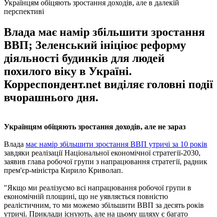
Українцям обіцяють зростання доходів, але в далекій
перспективі
Влада має намір збільшити зростання
ВВП; Зеленський ініціює реформу
діяльності будинків для людей
похилого віку в Україні.
Корреспондент.net виділяє головні події
вчорашнього дня.
Українцям обіцяють зростання доходів, але не зараз
Влада
має намір збільшити зростання ВВП утричі за 10 років
завдяки реалізації Національної економічної стратегії-2030,
заявив глава робочої групи з напрацювання стратегії, радник
прем'єр-міністра Кирило Криволап.
"Якщо ми реалізуємо всі напрацювання робочої групи в
економічній площині, що не уявляється повністю
реалістичним, то ми можемо збільшити ВВП за десять років
утричі. Приклади існують, але на цьому шляху є багато