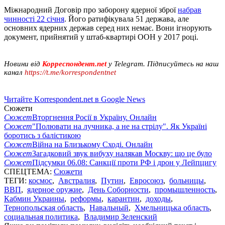
Міжнародний Договір про заборону ядерної зброї
набрав
чинності 22 січня
. Його ратифікувала 51 держава, але
основних ядерних держав серед них немає. Вони ігнорують
документ, прийнятий у штаб-квартирі ООН у 2017 році.
Новини від
Корреспондент.net
у Telegram. Підписуйтесь на наш
канал
https://t.me/korrespondentnet
Читайте Korrespondent.net в Google News
Сюжети
Сюжет
Вторгнення Росії в Україну. Онлайн
Сюжет
"Полювати на лучника, а не на стрілу". Як Україні
боротись з балістикою
Сюжет
Війна на Близькому Сході. Онлайн
Сюжет
Загадковий звук вибуху налякав Москву: що це було
Сюжет
Підсумки 06.08: Санкції проти РФ і дрон у Лейпцигу
СПЕЦТЕМА:
Сюжети
ТЕГИ:
космос
,
Австралия
,
Путин
,
Евросоюз
,
больницы
,
ВВП
,
ядерное оружие
,
День Соборности
,
промышленность
,
Кабмин Украины
,
реформы
,
карантин
,
доходы
,
Тернопольская область
,
Навальный
,
Хмельницька область
,
социальная политика
,
Владимир Зеленский