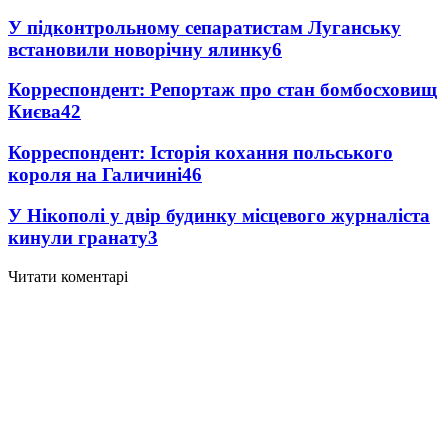
У підконтрольному сепаратистам Луганську
встановили новорічну ялинку
6
Корреспондент: Репортаж про стан бомбосховищ
Києва
4
2
Корреспондент: Історія кохання польського
короля на Галичині
4
6
У Нікополі у двір будинку місцевого журналіста
кинули гранату
3
Читати коментарі