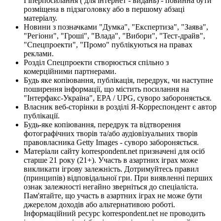
Гіперпосилання ( для інтернет - видань) - повинна бути
розміщена в підзаголовку або в першому абзаці
матеріалу.
Новини з позначками "Думка", "Експертиза", "Заява",
"Регіони", "Гроші", "Влада", "Вибори", "Тест-драйв",
"Спецпроекти", "Промо" публікуються на правах
реклами.
Розділ Спецпроекти створюється спільно з
комерційними партнерами.
Будь яке копіювання, публікація, передрук, чи наступне
поширення інформації, що містить посилання на
"Інтерфакс-Україна", EPA / UPG, суворо забороняється.
Власник веб-сторінки в розділі Я-Корреспондент є автор
публікації.
Будь-яке копіювання, передрук та відтворення
фотографічних творів та/або аудіовізуальних творів
правовласника Getty Images - суворо забороняється.
Матеріали сайту korrespondent.net призначені для осіб
старше 21 року (21+). Участь в азартних іграх може
викликати ігрову залежність. Дотримуйтесь правил
(принципів) відповідальної гри. При виявленні перших
ознак залежності негайно зверніться до спеціаліста.
Пам'ятайте, що участь в азартних іграх не може бути
джерелом доходів або альтернативою роботі.
Інформаційний ресурс korrespondent.net не проводить