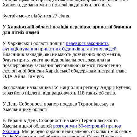
Харкова, де загинули в пожежі люди похилого віку.
Зустріч може відбутися 27 січня.
У Харківській області поліція перевіряє приватні будинки
для літніх людей
У Харківській області поліція
перевіряє законність
функціонування приватних будинків для літніх людей
.
Власників закладів, які не мають дозвільних документів,
будуть притягувати до відповідальності, заявила на
позачерговому засіданні регіональної комісії техногенно-
екологічної безпеки Харківської облдержадміністраці глава
ОДА Айна Тимчук.
За словами начальника ГУ Нацполіції регіону Андрія Рубеля,
зараз його підлеглі відпрацьовують 118 таких об'єктів.
У День Соборності прапор поєднав Тернопільську та
Хмельницьку області
В Україні в День Соборності на межі Тернопільської та
Хмельницької областей
розгорнули 50-метровий прапор
України
. Місце було обрано невипадково, оскільки між селом
Гуків Хмельницької області та селищем Скала-Подільськ