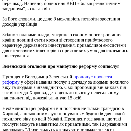
перешкод. Напевно, подвоєння ВВП є більш реалістичним
завданням", - сказав він.
За його словами, це дало б можливість потроїти зростання
доходів українців.
Згідно з планами влади, матрицею економічного зростання
країни повинні стати кроки зі створення прибуткового
характеру державного інвестування, привабливої екосистеми
для вітчизняних інвесторів і сприятливих умов для іноземного
інвестування.
Зеленський оголосив про майбутню реформу соцпослуг
Президент Володимир Зеленський
пропонує провести
реформу
у сфері надання послуг з догляду за людьми похилого
віку та людьми з інвалідністю. Свої пропозиції він виклав під
час візиту до Харкова, де за день до цього у нелегальному
пансионаті від пожежі загинуло 15 осіб.
Необхідність цієї реформи він пояснив не тільки трагедією в
Харкові, а незаконним функціонуванням будинків для людей
похилого віку по всій Україні. Президент зазначив, що такі
послуги можуть надаватися як приватними, так і державними
закладами. "Люди можуть отримувати нормальні якісні