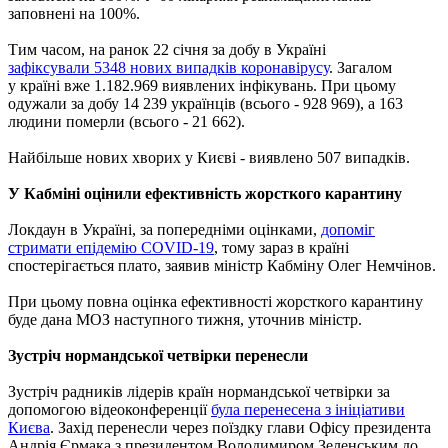
заповнені на 100%.
Тим часом, на ранок 22 січня за добу в Україні
зафіксували 5348 нових випадків коронавірусу
. Загалом
у країні вже 1.182.969 виявлених інфікувань. При цьому
одужали за добу 14 239 українців (всього - 928 969), а 163
людини померли (всього - 21 662).
Найбільше нових хворих у Києві - виявлено 507 випадків.
У Кабміні оцінили ефективність жорсткого карантину
Локдаун в Україні, за попередніми оцінками,
допоміг
стримати епідемію COVID-19
, тому зараз в країні
спостерігається плато, заявив міністр Кабміну Олег Немчінов.
При цьому повна оцінка ефективності жорсткого карантину
буде дана МОЗ наступного тижня, уточнив міністр.
Зустріч нормандської четвірки перенесли
Зустріч радників лідерів країн нормандської четвірки за
допомогою відеоконференції
була перенесена з ініціативи
Києва
. Захід перенесли через поїздку глави Офісу президента
Андрія Єрмака з президентом Володимиром Зеленським до