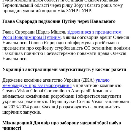
Тернопільській області через річку Збруч багато років тому
проходив умовний кордон між ЗУНР і УНР.
Глава Євроради подзвонив Путіну через Навального
Глава Євроради Шарль Мішель
зідзвонився з президентом
Росії Володимиром Путіним
, з яким обговорив арешт Олексія
Навального. Голова Євроради поінформував російського
президента про серйозну стурбованість ЄС останніми подіями
і закликав повністю і беззастережно поважати права Олексія
Навального.
Українці з австралійцями запускатимуть у космос ракети
Державне космічне агентство України (ДКА)
уклало
меморандум про взаєморозуміння
з приватною компанією
Cosmo Vision Global Corporation з Австралії. Компанія
займається космічними розробками і збирається запускати
українські ракетоносії. Перші пуски Cosmo Vision заплановані
на 2023-2024 роки. Фахівці розраховують на чотири-п'ять
щорічних запусків.
Міжнародний Договір про заборону ядерної зброї набув
чинності