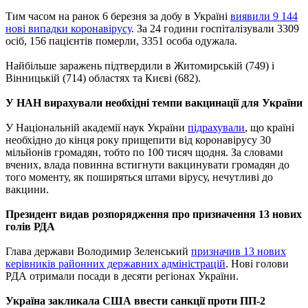
Тим часом на ранок 6 березня за добу в Україні
виявили 9 144
нові випадки коронавірусу
. За 24 години госпіталізували 3309
осіб, 156 пацієнтів померли, 3351 особа одужала.
Найбільше заражень підтвердили в Житомирській (749) і
Вінницькій (714) областях та Києві (682).
У НАН вирахували необхідні темпи вакцинації для України
У Національній академії наук України
підрахували
, що країні
необхідно до кінця року прищепити від коронавірусу 30
мільйонів громадян, тобто по 100 тисяч щодня. За словами
вчених, влада повинна встигнути вакцинувати громадян до
того моменту, як поширяться штами вірусу, нечутливі до
вакцини.
Президент видав розпорядження про призначення 13 нових
голів РДА
Глава держави Володимир Зеленський
призначив 13 нових
керівників районних державних адміністрацій
. Нові голови
РДА отримали посади в десяти регіонах України.
Україна закликала США ввести санкції проти ПП-2