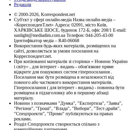
Редакція
© 2000-2026, Korrespondent.net
Суб'єкт у сфері онлайн-медіа Назва онлайн-медіа –
«КореспонденТ.net» Адреса: 02091, місто Київ,
ХАРКІВСЬКЕ ШОСЕ, будинок 172-Б, офіс 208/1 E-mail:
sunlight@mediadim.com.ua
Телефон: 044-205-43-00
Ідентифікатор медіа – R40-06068
Використання будь-яких матеріалів, розміщених на
сайті, дозволяється за умови посилання на
Корреспондент.net.
При копіюванні матеріалів зі сторінки « Новини України
і світу» , для інтернет - видань - обов'язкове пряме
відкрите для пошукових систем гіперпосилання .
Посилання має бути розміщена в незалежності від
повного або часткового використання матеріалів.
Гіперпосилання ( для інтернет - видань) - повинна бути
розміщена в підзаголовку або в першому абзаці
матеріалу.
Новини з позначками "Думка", "Експертиза", "Заява",
"Регіони", "Гроші", "Влада", "Вибори", "Тест-драйв",
"Спецпроекти", "Промо" публікуються на правах
реклами.
Розділ Спецпроекти створюється спільно з
комерційними партнерами.