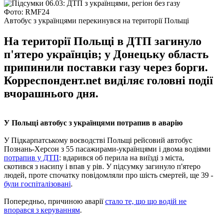
Фото: RMF24
Автобус з українцями перекинувся на території Польщі
На території Польщі в ДТП загинуло
п'ятеро українців; у Донецьку область
припинили поставки газу через борги.
Корреспондент.net виділяє головні події
вчорашнього дня.
У Польщі автобус з українцями потрапив в аварію
У Підкарпатському воєводстві Польщі рейсовий автобус
Познань-Херсон з 55 пасажирами-українцями і двома водіями
потрапив у ДТП
: вдарився об перила на виїзді з міста,
скотився з насипу і впав у рів. У підсумку загинуло п'ятеро
людей, проте спочатку повідомляли про шість смертей, ще 39 -
були госпіталізовані
.
Попередньо, причиною аварії
стало те, що що водій не
впорався з керуванням
.