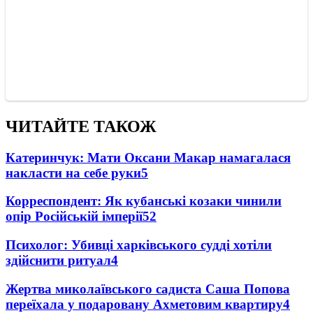
ЧИТАЙТЕ ТАКОЖ
Катеринчук: Мати Оксани Макар намагалася
накласти на себе руки
5
Корреспондент: Як кубанські козаки чинили
опір Російській імперії
5
2
Психолог: Убивці харківського судді хотіли
здійснити ритуал
4
Жертва миколаївського садиста Саша Попова
переїхала у подаровану Ахметовим квартиру
4