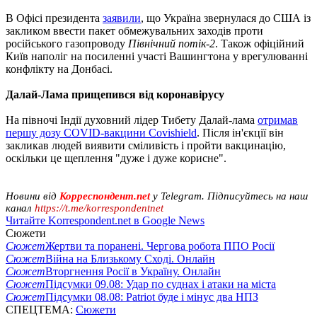
В Офісі президента
заявили
, що Україна звернулася до США із
закликом ввести пакет обмежувальних заходів проти
російського газопроводу
Північний потік-2
. Також офіційний
Київ наполіг на посиленні участі Вашингтона у врегулюванні
конфлікту на Донбасі.
Далай-Лама прищепився від коронавірусу
На півночі Індії духовний лідер Тибету Далай-лама
отримав
першу дозу COVID-вакцини Covishield
. Після ін'єкції він
закликав людей виявити сміливість і пройти вакцинацію,
оскільки це щеплення "дуже і дуже корисне".
Новини від
Корреспондент.net
у Telegram. Підписуйтесь на наш
канал
https://t.me/korrespondentnet
Читайте Korrespondent.net в Google News
Сюжети
Сюжет
Жертви та поранені. Чергова робота ППО Росії
Сюжет
Війна на Близькому Сході. Онлайн
Сюжет
Вторгнення Росії в Україну. Онлайн
Сюжет
Підсумки 09.08: Удар по суднах і атаки на міста
Сюжет
Підсумки 08.08: Patriot буде і мінус два НПЗ
СПЕЦТЕМА:
Сюжети