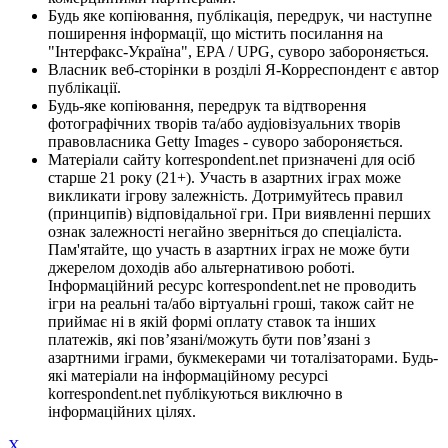
Будь яке копіювання, публікація, передрук, чи наступне
поширення інформації, що містить посилання на
"Інтерфакс-Україна", EPA / UPG, суворо забороняється.
Власник веб-сторінки в розділі Я-Корреспондент є автор
публікації.
Будь-яке копіювання, передрук та відтворення
фотографічних творів та/або аудіовізуальних творів
правовласника Getty Images - суворо забороняється.
Матеріали сайту korrespondent.net призначені для осіб
старше 21 року (21+). Участь в азартних іграх може
викликати ігрову залежність. Дотримуйтесь правил
(принципів) відповідальної гри. При виявленні перших
ознак залежності негайно зверніться до спеціаліста.
Пам'ятайте, що участь в азартних іграх не може бути
джерелом доходів або альтернативою роботі.
Інформаційний ресурс korrespondent.net не проводить
ігри на реальні та/або віртуальні гроші, також сайт не
приймає ні в якій формі оплату ставок та інших
платежів, які пов’язані/можуть бути пов’язані з
азартними іграми, букмекерами чи тоталізаторами. Будь-
які матеріали на інформаційному ресурсі
korrespondent.net публікуються виключно в
інформаційних цілях.
X