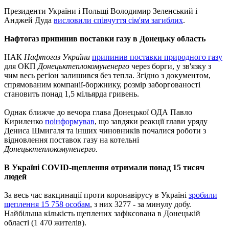
Президенти України і Польщі Володимир Зеленський і
Анджей Дуда
висловили співчуття сім'ям загиблих
.
Нафтогаз припинив поставки газу в Донецьку область
НАК
Нафтогаз України
припинив поставки природного газу
для ОКП
Донецьктеплокомуненерго
через борги, у зв'язку з
чим весь регіон залишився без тепла. Згідно з документом,
спрямованим компанії-боржнику, розмір заборгованості
становить понад 1,5 мільярда гривень.
Однак ближче до вечора глава Донецької ОДА Павло
Кириленко
поінформував
, що завдяки реакції глави уряду
Дениса Шмигаля та інших чиновників почалися роботи з
відновлення поставок газу на котельні
Донецьктеплокомуненерго.
В Україні COVID-щеплення отримали понад 15 тисяч
людей
За весь час вакцинації проти коронавірусу в Україні
зробили
щеплення 15 758 особам
, з них 3277 - за минулу добу.
Найбільша кількість щеплених зафіксована в Донецькій
області (1 470 жителів).