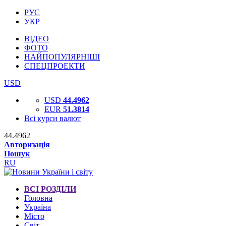
РУС
УКР
ВІДЕО
ФОТО
НАЙПОПУЛЯРНІШІ
СПЕЦПРОЕКТИ
USD
USD
44.4962
EUR
51.3814
Всі курси валют
44.4962
Авторизація
Пошук
RU
ВСІ РОЗДІЛИ
Головна
Україна
Місто
Світ