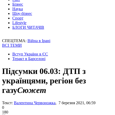
Бізнес
Наука
Шоу-бізнес
Спорт
Lifestyle
БЛОГИ ЧИТАЧІВ
СПЕЦТЕМА:
Війна в Ірані
ВСІ ТЕМИ
Вступ України в ЄС
Теракт в Барселоні
Підсумки 06.03: ДТП з
українцями, регіон без
газу
Сюжет
Текст:
Валентина Червоножка
, 7 березня 2021, 06:59
0
180