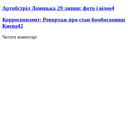
Артобстріл Донецька 29 липня: фото і відео
4
Корреспондент: Репортаж про стан бомбосховищ
Києва
4
2
Читати коментарі