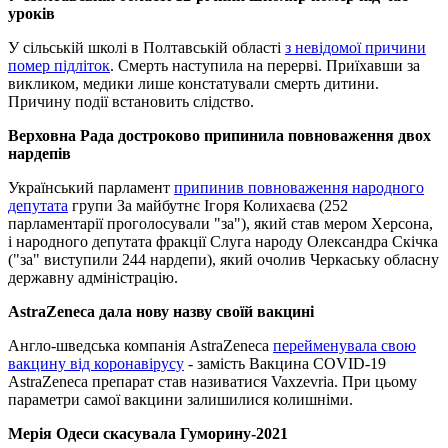
уроків
У сільській школі в Полтавській області
з невідомої причини
помер підліток
. Смерть наступила на перерві. Приїхавши за
викликом, медики лише констатували смерть дитини.
Причину події встановить слідство.
Верховна Рада достроково припинила повноваження двох
нардепів
Український парламент
припинив повноваження народного
депутата
групи За майбутнє Ігоря Колихаєва (252
парламентарії проголосували "за"), який став мером Херсона,
і народного депутата фракції Слуга народу Олександра Скічка
("за" виступили 244 нардепи), який очолив Черкаську обласну
державну адміністрацію.
AstraZeneca дала нову назву своїй вакцині
Англо-шведська компанія AstraZeneca
перейменувала свою
вакцину від коронавірусу
- замість Вакцина COVID-19
AstraZeneca препарат став називатися Vaxzevria. При цьому
параметри самої вакцини залишилися колишніми.
Мерія Одеси скасувала Гуморину-2021