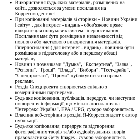
Використання будь-яких матеріалів, розміщених на
сайті, дозволяється за умови посилання на
Корреспондент.net.
При копіюванні матеріалів зі сторінки « Новини України
і світу» , для інтернет - видань - обов'язкове пряме
відкрите для пошукових систем гіперпосилання .
Посилання має бути розміщена в незалежності від
повного або часткового використання матеріалів.
Гіперпосилання ( для інтернет - видань) - повинна бути
розміщена в підзаголовку або в першому абзаці
матеріалу.
Новини з позначками "Думка", "Експертиза", "Заява",
"Регіони", "Гроші", "Влада", "Вибори", "Тест-драйв",
"Спецпроекти", "Промо" публікуються на правах
реклами.
Розділ Спецпроекти створюється спільно з
комерційними партнерами.
Будь яке копіювання, публікація, передрук, чи наступне
поширення інформації, що містить посилання на
"Інтерфакс-Україна", EPA / UPG, суворо забороняється.
Власник веб-сторінки в розділі Я-Корреспондент є автор
публікації.
Будь-яке копіювання, передрук та відтворення
фотографічних творів та/або аудіовізуальних творів
правовласника Getty Images - суворо забороняється.