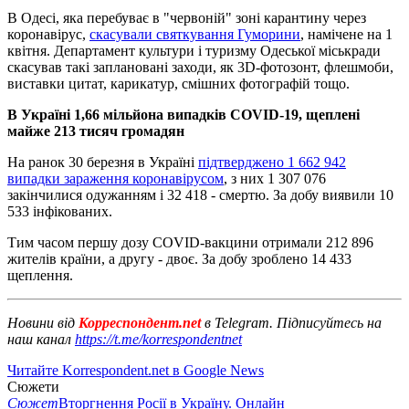
В Одесі, яка перебуває в "червоній" зоні карантину через
коронавірус,
скасували святкування Гуморини
, намічене на 1
квітня. Департамент культури і туризму Одеської міськради
скасував такі заплановані заходи, як 3D-фотозонт, флешмоби,
виставки цитат, карикатур, смішних фотографій тощо.
В Україні 1,66 мільйона випадків COVID-19, щеплені
майже 213 тисяч громадян
На ранок 30 березня в Україні
підтверджено 1 662 942
випадки зараження коронавірусом
, з них 1 307 076
закінчилися одужанням і 32 418 - смертю. За добу виявили 10
533 інфікованих.
Тим часом першу дозу COVID-вакцини отримали 212 896
жителів країни, а другу - двоє. За добу зроблено 14 433
щеплення.
Новини від
Корреспондент.net
в Telegram. Підписуйтесь на
наш канал
https://t.me/korrespondentnet
Читайте Korrespondent.net в Google News
Сюжети
Сюжет
Вторгнення Росії в Україну. Онлайн