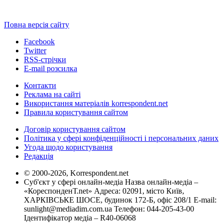
Повна версія сайту
Facebook
Twitter
RSS-стрічки
E-mail розсилка
Контакти
Реклама на сайті
Використання матеріалів korrespondent.net
Правила користування сайтом
Договір користування сайтом
Політика у сфері конфіденційності і персональних даних
Угода щодо користування
Редакція
© 2000-2026, Korrespondent.net
Суб'єкт у сфері онлайн-медіа Назва онлайн-медіа –
«КореспонденТ.net» Адреса: 02091, місто Київ,
ХАРКІВСЬКЕ ШОСЕ, будинок 172-Б, офіс 208/1 E-mail:
sunlight@mediadim.com.ua
Телефон: 044-205-43-00
Ідентифікатор медіа – R40-06068