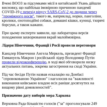
Вчені ВООЗ за підсумками місії в китайський Ухань дійшли
висновку, що найбільш імовірною причиною пандемії
COVID-19
є перехід вірусу SARS-CoV-2 до людини через
"проміжного носія"
, такого як, наприклад, норки, панголіни,
кролики, єнотоподібні собаки, домашні кішки, куниці, тхорячі
борсуки, а також кажани.
При цьому експерти заявили, що лабораторна версія
походження захворювання вкрай малоймовірна.
Лідери Німеччини, Франції і Росії провели переговори
Канцлер Німеччини Ангела Меркель, президент Франції
Еммануель Макрон і російський лідер Володимир Путін
провели відеоконференцію
, в ході якої обговорили низку
актуальних питань, зокрема загострення на сході України.
Під час бесіди Путін назвав ескалацію на Донбасі
"спровокованою Україною" і наголосив на "важливості
виконання київською владою всіх раніше досягнутих на
вищому рівні домовленостей".
Призначено дату виборів мера Харкова
Верховна Рада більшістю голосів ("за" проголосували 249