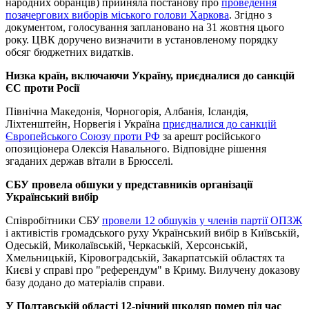
народних обранців) прийняла постанову про
проведення
позачергових виборів міського голови Харкова
. Згідно з
документом, голосування заплановано на 31 жовтня цього
року. ЦВК доручено визначити в установленому порядку
обсяг бюджетних видатків.
Низка країн, включаючи Україну, приєдналися до санкцій
ЄС проти Росії
Північна Македонія, Чорногорія, Албанія, Ісландія,
Ліхтенштейн, Норвегія і Україна
приєдналися до санкцій
Європейського Союзу проти РФ
за арешт російського
опозиціонера Олексія Навального. Відповідне рішення
згаданих держав вітали в Брюсселі.
СБУ провела обшуки у представників організації
Український вибір
Співробітники СБУ
провели 12 обшуків у членів партії ОПЗЖ
і активістів громадського руху Український вибір в Київській,
Одеській, Миколаївській, Черкаській, Херсонській,
Хмельницькій, Кіровоградській, Закарпатській областях та
Києві у справі про "референдум" в Криму. Вилучену доказову
базу додано до матеріалів справи.
У Полтавській області 12-річний школяр помер під час