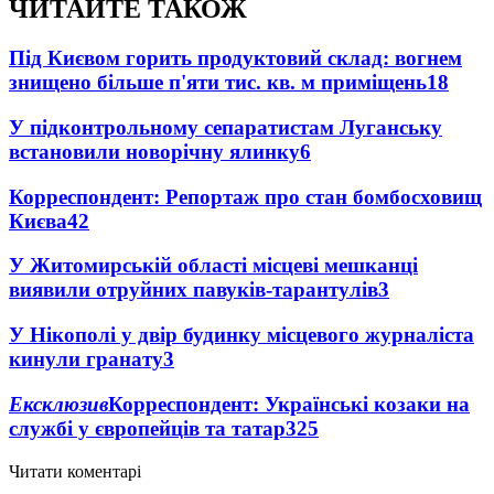
ЧИТАЙТЕ ТАКОЖ
Під Києвом горить продуктовий склад: вогнем
знищено більше п'яти тис. кв. м приміщень
18
У підконтрольному сепаратистам Луганську
встановили новорічну ялинку
6
Корреспондент: Репортаж про стан бомбосховищ
Києва
4
2
У Житомирській області місцеві мешканці
виявили отруйних павуків-тарантулів
3
У Нікополі у двір будинку місцевого журналіста
кинули гранату
3
Ексклюзив
Корреспондент: Українські козаки на
службі у європейців та татар
3
25
Читати коментарі