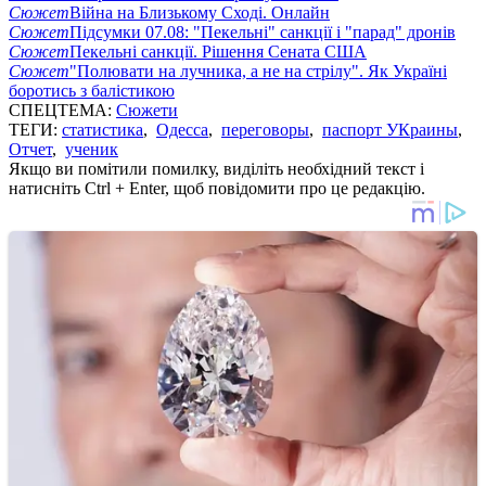
Сюжет
Війна на Близькому Сході. Онлайн
Сюжет
Підсумки 07.08: "Пекельні" санкції і "парад" дронів
Сюжет
Пекельні санкції. Рішення Сената США
Сюжет
"Полювати на лучника, а не на стрілу". Як Україні
боротись з балістикою
СПЕЦТЕМА:
Сюжети
ТЕГИ:
статистика
,
Одесса
,
переговоры
,
паспорт УКраины
,
Отчет
,
ученик
Якщо ви помітили помилку, виділіть необхідний текст і
натисніть Ctrl + Enter, щоб повідомити про це редакцію.