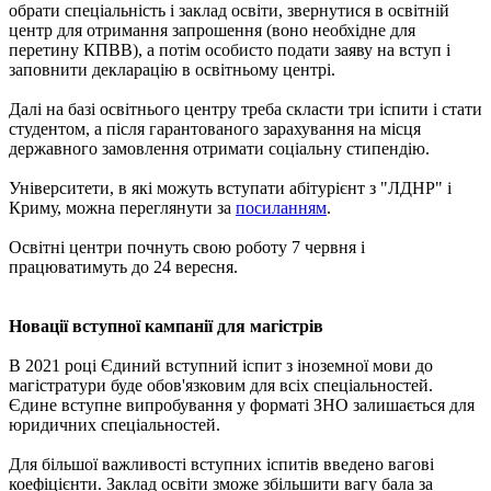
обрати спеціальність і заклад освіти, звернутися в освітній
центр для отримання запрошення (воно необхідне для
перетину КПВВ), а потім особисто подати заяву на вступ і
заповнити декларацію в освітньому центрі.
Далі на базі освітнього центру треба скласти три іспити і стати
студентом, а після гарантованого зарахування на місця
державного замовлення отримати соціальну стипендію.
Університети, в які можуть вступати абітурієнт з "ЛДНР" і
Криму, можна переглянути за
посиланням
.
Освітні центри почнуть свою роботу 7 червня і
працюватимуть до 24 вересня.
Новації вступної кампанії для магістрів
В 2021 році Єдиний вступний іспит з іноземної мови до
магістратури буде обов'язковим для всіх спеціальностей.
Єдине вступне випробування у форматі ЗНО залишається для
юридичних спеціальностей.
Для більшої важливості вступних іспитів введено вагові
коефіцієнти. Заклад освіти зможе збільшити вагу бала за