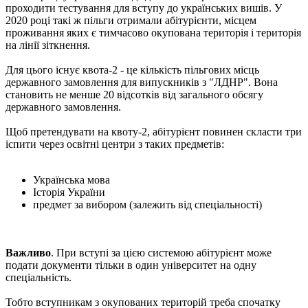
проходити тестування для вступу до українських вишів. У
2020 році такі ж пільги отримали абітурієнти, місцем
проживання яких є тимчасово окупована територія і територія
на лінії зіткнення.
Для цього існує квота-2 - це кількість пільгових місць
державного замовлення для випускників з "ЛДНР". Вона
становить не менше 20 відсотків від загального обсягу
державного замовлення.
Щоб претендувати на квоту-2, абітурієнт повинен скласти три
іспити через освітні центри з таких предметів:
Українська мова
Історія України
предмет за вибором (залежить від спеціальності)
Важливо
. При вступі за цією системою абітурієнт може
подати документи тільки в один університет на одну
спеціальність.
Тобто вступникам з окупованих територій треба спочатку