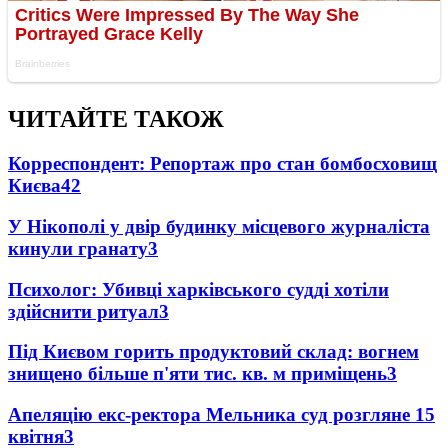
ЧИТАЙТЕ ТАКОЖ
Корреспондент: Репортаж про стан бомбосховищ
Києва
4
2
У Нікополі у двір будинку місцевого журналіста
кинули гранату
3
Психолог: Убивці харківського судді хотіли
здійснити ритуал
3
Під Києвом горить продуктовий склад: вогнем
знищено більше п'яти тис. кв. м приміщень
3
Апеляцію екс-ректора Мельника суд розгляне 15
квітня
3