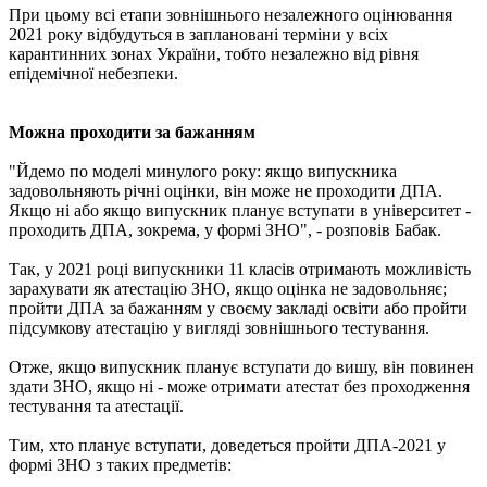
При цьому всі етапи зовнішнього незалежного оцінювання
2021 року відбудуться в заплановані терміни у всіх
карантинних зонах України, тобто незалежно від рівня
епідемічної небезпеки.
Можна проходити за бажанням
"Йдемо по моделі минулого року: якщо випускника
задовольняють річні оцінки, він може не проходити ДПА.
Якщо ні або якщо випускник планує вступати в університет -
проходить ДПА, зокрема, у формі ЗНО", - розповів Бабак.
Так, у 2021 році випускники 11 класів отримають можливість
зарахувати як атестацію ЗНО, якщо оцінка не задовольняє;
пройти ДПА за бажанням у своєму закладі освіти або пройти
підсумкову атестацію у вигляді зовнішнього тестування.
Отже, якщо випускник планує вступати до вишу, він повинен
здати ЗНО, якщо ні - може отримати атестат без проходження
тестування та атестації.
Тим, хто планує вступати, доведеться пройти ДПА-2021 у
формі ЗНО з таких предметів: