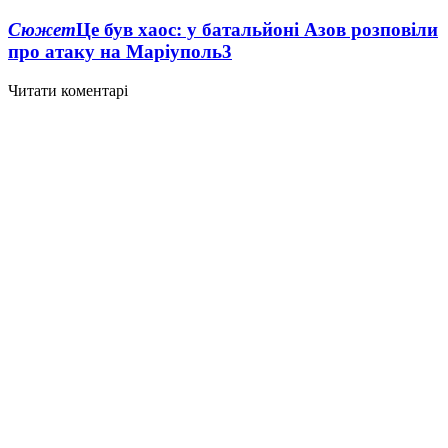
Сюжет
Це був хаос: у батальйоні Азов розповіли
про атаку на Маріуполь
3
Читати коментарі