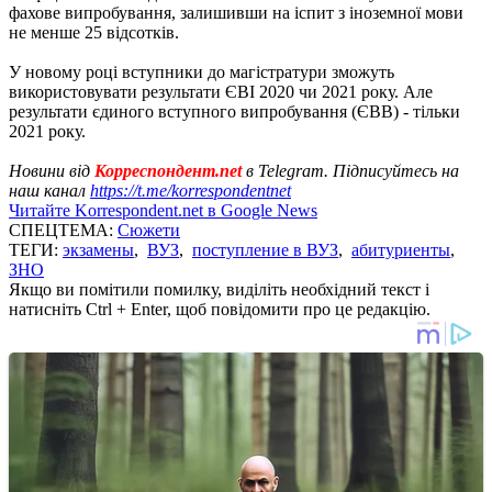
фахове випробування, залишивши на іспит з іноземної мови
не менше 25 відсотків.
У новому році вступники до магістратури зможуть
використовувати результати ЄВІ 2020 чи 2021 року. Але
результати єдиного вступного випробування (ЄВВ) - тільки
2021 року.
Новини від
Корреспондент.net
в Telegram. Підписуйтесь на
наш канал
https://t.me/korrespondentnet
Читайте Korrespondent.net в Google News
СПЕЦТЕМА:
Сюжети
ТЕГИ:
экзамены
,
ВУЗ
,
поступление в ВУЗ
,
абитуриенты
,
ЗНО
Якщо ви помітили помилку, виділіть необхідний текст і
натисніть Ctrl + Enter, щоб повідомити про це редакцію.