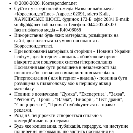
© 2000-2026, Korrespondent.net
Суб'єкт у сфері онлайн-медіа Назва онлайн-медіа –
«КореспонденТ.net» Адреса: 02091, місто Київ,
ХАРКІВСЬКЕ ШОСЕ, будинок 172-Б, офіс 208/1 E-mail:
sunlight@mediadim.com.ua
Телефон: 044-205-43-00
Ідентифікатор медіа – R40-06068
Використання будь-яких матеріалів, розміщених на
сайті, дозволяється за умови посилання на
Корреспондент.net.
При копіюванні матеріалів зі сторінки « Новини України
і світу» , для інтернет - видань - обов'язкове пряме
відкрите для пошукових систем гіперпосилання .
Посилання має бути розміщена в незалежності від
повного або часткового використання матеріалів.
Гіперпосилання ( для інтернет - видань) - повинна бути
розміщена в підзаголовку або в першому абзаці
матеріалу.
Новини з позначками "Думка", "Експертиза", "Заява",
"Регіони", "Гроші", "Влада", "Вибори", "Тест-драйв",
"Спецпроекти", "Промо" публікуються на правах
реклами.
Розділ Спецпроекти створюється спільно з
комерційними партнерами.
Будь яке копіювання, публікація, передрук, чи наступне
поширення інформації, що містить посилання на