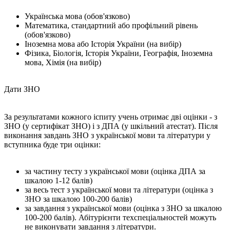
Українська мова (обов'язково)
Математика, стандартний або профільний рівень
(обов'язково)
Іноземна мова або Історія України (на вибір)
Фізика, Біологія, Історія України, Географія, Іноземна
мова, Хімія (на вибір)
Дати ЗНО
За результатами кожного іспиту учень отримає дві оцінки - з
ЗНО (у сертифікат ЗНО) і з ДПА (у шкільний атестат). Після
виконання завдань ЗНО з української мови та літератури у
вступника буде три оцінки:
за частину тесту з української мови (оцінка ДПА за
шкалою 1-12 балів)
за весь тест з української мови та літератури (оцінка з
ЗНО за шкалою 100-200 балів)
за завдання з української мови (оцінка з ЗНО за шкалою
100-200 балів). Абітурієнти техспеціальностей можуть
не виконувати завдання з літератури.