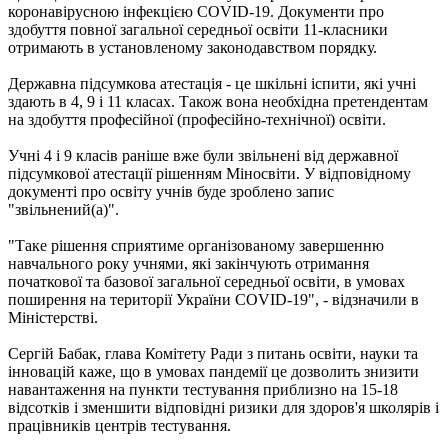
коронавірусною інфекцією COVID-19. Документи про
здобуття повної загальної середньої освіти 11-класники
отримають в установленому законодавством порядку.
Державна підсумкова атестація - це шкільні іспити, які учні
здають в 4, 9 і 11 класах. Також вона необхідна претендентам
на здобуття професійної (професійно-технічної) освіти.
Учні 4 і 9 класів раніше вже були звільнені від державної
підсумкової атестації рішенням Міносвіти. У відповідному
документі про освіту учнів буде зроблено запис
"звільнений(а)".
"Таке рішення сприятиме організованому завершенню
навчального року учнями, які закінчують отримання
початкової та базової загальної середньої освіти, в умовах
поширення на території України COVID-19", - відзначили в
Міністерстві.
Сергій Бабак, глава Комітету Ради з питань освіти, науки та
інновацій каже, що в умовах пандемії це дозволить знизити
навантаження на пункти тестування приблизно на 15-18
відсотків і зменшити відповідні ризики для здоров'я школярів і
працівників центрів тестування.