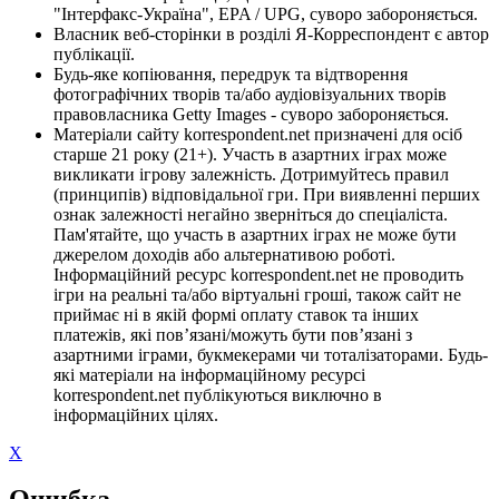
"Інтерфакс-Україна", EPA / UPG, суворо забороняється.
Власник веб-сторінки в розділі Я-Корреспондент є автор
публікації.
Будь-яке копіювання, передрук та відтворення
фотографічних творів та/або аудіовізуальних творів
правовласника Getty Images - суворо забороняється.
Матеріали сайту korrespondent.net призначені для осіб
старше 21 року (21+). Участь в азартних іграх може
викликати ігрову залежність. Дотримуйтесь правил
(принципів) відповідальної гри. При виявленні перших
ознак залежності негайно зверніться до спеціаліста.
Пам'ятайте, що участь в азартних іграх не може бути
джерелом доходів або альтернативою роботі.
Інформаційний ресурс korrespondent.net не проводить
ігри на реальні та/або віртуальні гроші, також сайт не
приймає ні в якій формі оплату ставок та інших
платежів, які пов’язані/можуть бути пов’язані з
азартними іграми, букмекерами чи тоталізаторами. Будь-
які матеріали на інформаційному ресурсі
korrespondent.net публікуються виключно в
інформаційних цілях.
X