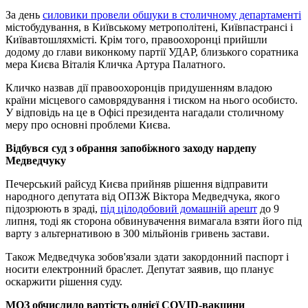
За день
силовики провели обшуки в столичному департаменті
містобудування, в Київському метрополітені, Київпастрансі і
Київавтошляхмісті. Крім того, правоохоронці прийшли
додому до глави виконкому партії УДАР, близького соратника
мера Києва Віталія Кличка Артура Палатного.
Кличко назвав дії правоохоронців придушенням владою
країни місцевого самоврядування і тиском на нього особисто.
У відповідь на це в Офісі президента нагадали столичному
меру про основні проблеми Києва.
Відбувся суд з обрання запобіжного заходу нардепу
Медведчуку
Печерський райсуд Києва прийняв рішення відправити
народного депутата від ОПЗЖ Віктора Медведчука, якого
підозрюють в зраді,
під цілодобовий домашній арешт
до 9
липня, тоді як сторона обвинувачення вимагала взяти його під
варту з альтернативою в 300 мільйонів гривень застави.
Також Медведчука зобов'язали здати закордонний паспорт і
носити електронний браслет. Депутат заявив, що планує
оскаржити рішення суду.
МОЗ обчислило вартість однієї COVID-вакцини