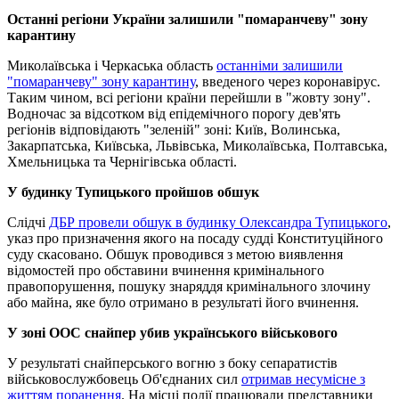
Останні регіони України залишили "помаранчеву" зону
карантину
Миколаївська і Черкаська область
останніми залишили
"помаранчеву" зону карантину
, введеного через коронавірус.
Таким чином, всі регіони країни перейшли в "жовту зону".
Водночас за відсотком від епідемічного порогу дев'ять
регіонів відповідають "зеленій" зоні: Київ, Волинська,
Закарпатська, Київська, Львівська, Миколаївська, Полтавська,
Хмельницька та Чернігівська області.
У будинку Тупицького пройшов обшук
Слідчі
ДБР провели обшук в будинку Олександра Тупицького
,
указ про призначення якого на посаду судді Конституційного
суду скасовано. Обшук проводився з метою виявлення
відомостей про обставини вчинення кримінального
правопорушення, пошуку знаряддя кримінального злочину
або майна, яке було отримано в результаті його вчинення.
У зоні ООС снайпер убив українського військового
У результаті снайперського вогню з боку сепаратистів
військовослужбовець Об'єднаних сил
отримав несумісне з
життям поранення
. На місці події працювали представники