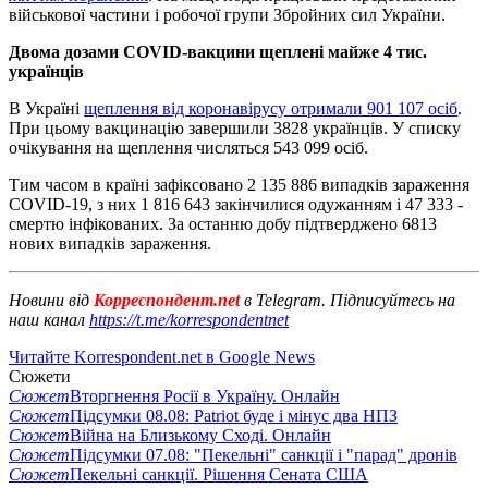
військової частини і робочої групи Збройних сил України.
Двома дозами COVID-вакцини щеплені майже 4 тис.
українців
В Україні
щеплення від коронавірусу отримали 901 107 осіб
.
При цьому вакцинацію завершили 3828 українців. У списку
очікування на щеплення числяться 543 099 осіб.
Тим часом в країні зафіксовано 2 135 886 випадків зараження
COVID-19, з них 1 816 643 закінчилися одужанням і 47 333 -
смертю інфікованих. За останню добу підтверджено 6813
нових випадків зараження.
Новини від
Корреспондент.net
в Telegram. Підписуйтесь на
наш канал
https://t.me/korrespondentnet
Читайте Korrespondent.net в Google News
Сюжети
Сюжет
Вторгнення Росії в Україну. Онлайн
Сюжет
Підсумки 08.08: Patriot буде і мінус два НПЗ
Сюжет
Війна на Близькому Сході. Онлайн
Сюжет
Підсумки 07.08: "Пекельні" санкції і "парад" дронів
Сюжет
Пекельні санкції. Рішення Сената США