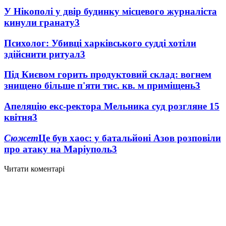
У Нікополі у двір будинку місцевого журналіста
кинули гранату
3
Психолог: Убивці харківського судді хотіли
здійснити ритуал
3
Під Києвом горить продуктовий склад: вогнем
знищено більше п'яти тис. кв. м приміщень
3
Апеляцію екс-ректора Мельника суд розгляне 15
квітня
3
Сюжет
Це був хаос: у батальйоні Азов розповіли
про атаку на Маріуполь
3
Читати коментарі