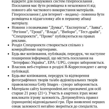
відкрите для пошукових систем гіперпосилання .
Посилання має бути розміщена в незалежності від
повного або часткового використання матеріалів.
Гіперпосилання ( для інтернет - видань) - повинна бути
розміщена в підзаголовку або в першому абзаці
матеріалу.
Новини з позначками "Думка", "Експертиза", "Заява",
"Регіони", "Гроші", "Влада", "Вибори", "Тест-драйв",
"Спецпроекти", "Промо" публікуються на правах
реклами.
Розділ Спецпроекти створюється спільно з
комерційними партнерами.
Будь яке копіювання, публікація, передрук, чи наступне
поширення інформації, що містить посилання на
"Інтерфакс-Україна", EPA / UPG, суворо забороняється.
Власник веб-сторінки в розділі Я-Корреспондент є автор
публікації.
Будь-яке копіювання, передрук та відтворення
фотографічних творів та/або аудіовізуальних творів
правовласника Getty Images - суворо забороняється.
Матеріали сайту korrespondent.net призначені для осіб
старше 21 року (21+). Участь в азартних іграх може
викликати ігрову залежність. Дотримуйтесь правил
(принципів) відповідальної гри. При виявленні перших
ознак залежності негайно зверніться до спеціаліста.