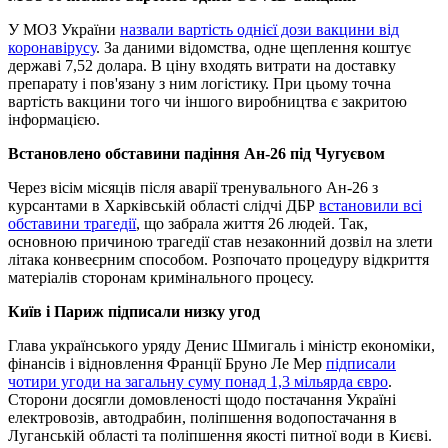
У МОЗ України
назвали вартість однієї дози вакцини від
коронавірусу
. За даними відомства, одне щеплення коштує
державі 7,52 долара. В ціну входять витрати на доставку
препарату і пов'язану з ним логістику. При цьому точна
вартість вакцини того чи іншого виробництва є закритою
інформацією.
Встановлено обставини падіння Ан-26 під Чугуєвом
Через вісім місяців після аварії тренувального Ан-26 з
курсантами в Харківській області слідчі ДБР
встановили всі
обставини трагедії
, що забрала життя 26 людей. Так,
основною причиною трагедії став незаконний дозвіл на злети
літака конвеєрним способом. Розпочато процедуру відкриття
матеріалів сторонам кримінального процесу.
Київ і Париж підписали низку угод
Глава українського уряду Денис Шмигаль і міністр економіки,
фінансів і відновлення Франції Бруно Ле Мер
підписали
чотири угоди на загальну суму понад 1,3 мільярда євро
.
Сторони досягли домовленості щодо постачання Україні
електровозів, автодрабин, поліпшення водопостачання в
Луганській області та поліпшення якості питної води в Києві.