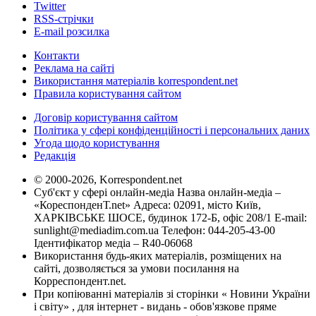
Twitter
RSS-стрічки
E-mail розсилка
Контакти
Реклама на сайті
Використання матеріалів korrespondent.net
Правила користування сайтом
Договір користування сайтом
Політика у сфері конфіденційності і персональних даних
Угода щодо користування
Редакція
© 2000-2026, Korrespondent.net
Суб'єкт у сфері онлайн-медіа Назва онлайн-медіа –
«КореспонденТ.net» Адреса: 02091, місто Київ,
ХАРКІВСЬКЕ ШОСЕ, будинок 172-Б, офіс 208/1 E-mail:
sunlight@mediadim.com.ua
Телефон: 044-205-43-00
Ідентифікатор медіа – R40-06068
Використання будь-яких матеріалів, розміщених на
сайті, дозволяється за умови посилання на
Корреспондент.net.
При копіюванні матеріалів зі сторінки « Новини України
і світу» , для інтернет - видань - обов'язкове пряме