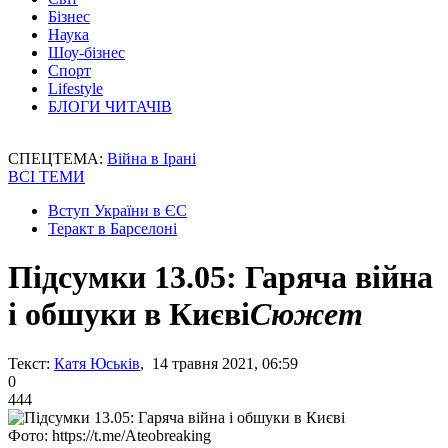
Бізнес
Наука
Шоу-бізнес
Спорт
Lifestyle
БЛОГИ ЧИТАЧІВ
СПЕЦТЕМА:
Війна в Ірані
ВСІ ТЕМИ
Вступ України в ЄС
Теракт в Барселоні
Підсумки 13.05: Гаряча війна
і обшуки в Києві
Сюжет
Текст:
Катя Юськів
, 14 травня 2021, 06:59
0
444
Фото: https://t.me/Ateobreaking