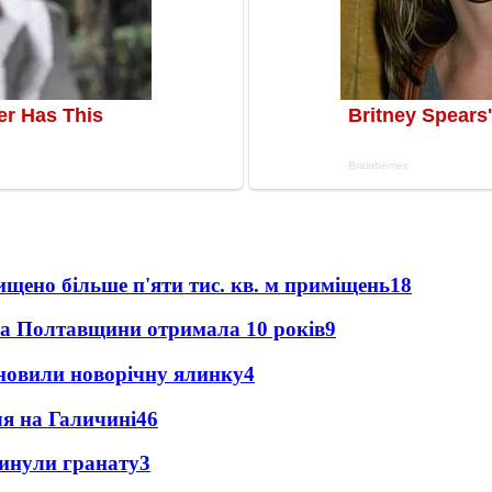
щено більше п'яти тис. кв. м приміщень
18
ка Полтавщини отримала 10 років
9
новили новорічну ялинку
4
ля на Галичині
4
6
кинули гранату
3