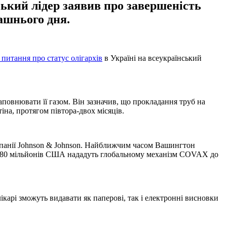
ький лідер заявив про завершеність
рашнього дня.
 питання про статус олігархів
в Україні на всеукраїнський
аповнювати її газом. Він зазначив, що прокладання труб на
на, протягом півтора-двох місяців.
мпанії Johnson & Johnson. Найближчим часом Вашингтон
аних 80 мільйонів США нададуть глобальному механізм COVAX до
ікарі зможуть видавати як паперові, так і електронні висновки