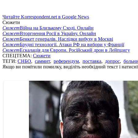
Читайте Korrespondent.net в Google News
Сюжети
Сюжет
Війна на Близькому Сході. Онлайн
Сюжет
Вторгнення Росії в Україну. Онлайн
Сюжет
Бенкет генералів. Наслідки вибуху в Москві
Сюжет
Брудні технології. Атаки РФ на вибори у Франції
Сюжет
Ескалація для Європи. Російський дрон в Лейпцигу
СПЕЦТЕМА:
Сюжети
ТЕГИ:
СНБО
,
саммит
,
референдум
,
поставка
,
допрос
,
больн
Якщо ви помітили помилку, виділіть необхідний текст і натисніт