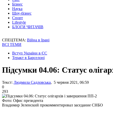
Бізнес
Наука
Шоу-бізнес
Спорт
Lifestyle
БЛОГИ ЧИТАЧІВ
СПЕЦТЕМА:
Війна в Ірані
ВСІ ТЕМИ
Вступ України в ЄС
Теракт в Барселоні
Підсумки 04.06: Статус оліга
Текст:
Людмила Садловська
, 5 червня 2021, 06:59
0
293
Фото: Офис президента
Владимир Зеленский прокомментировал заседание СНБО