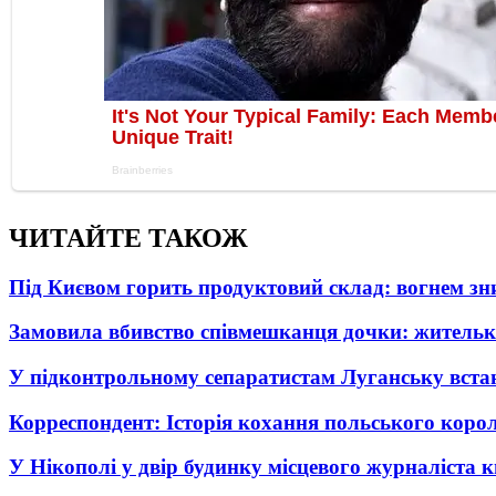
ЧИТАЙТЕ ТАКОЖ
Під Києвом горить продуктовий склад: вогнем зни
Замовила вбивство співмешканця дочки: житель
У підконтрольному сепаратистам Луганську вста
Корреспондент: Історія кохання польського коро
У Нікополі у двір будинку місцевого журналіста 