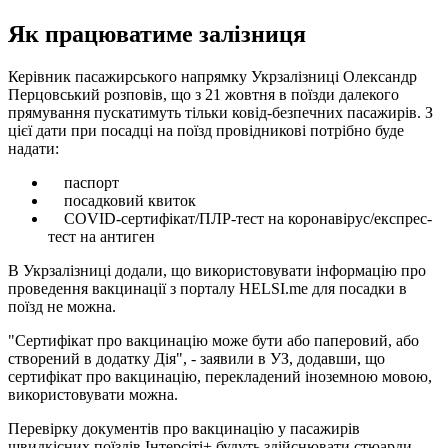
Як працюватиме залізниця
Керівник пасажирського напрямку Укрзалізниці Олександр
Перцовський розповів, що з 21 жовтня в поїзди далекого
прямування пускатимуть тільки ковід-безпечних пасажирів. З
цієї дати при посадці на поїзд провідникові потрібно буде
надати:
паспорт
посадковий квиток
COVID-сертифікат/ПЛР-тест на коронавірус/експрес-
тест на антиген
В Укрзалізниці додали, що використовувати інформацію про
проведення вакцинації з порталу HELSI.me для посадки в
поїзд не можна.
"Сертифікат про вакцинацію може бути або паперовий, або
створений в додатку Дія", - заявили в УЗ, додавши, що
сертифікат про вакцинацію, перекладений іноземною мовою,
використовувати можна.
Перевірку документів про вакцинацію у пасажирів
швидкісних поїздів Інтерсіті+ будуть здійснювати стюарди