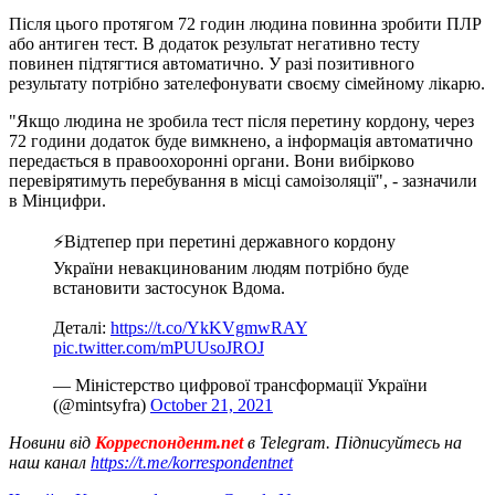
Після цього протягом 72 годин людина повинна зробити ПЛР
або антиген тест. В додаток результат негативно тесту
повинен підтягтися автоматично. У разі позитивного
результату потрібно зателефонувати своєму сімейному лікарю.
"Якщо людина не зробила тест після перетину кордону, через
72 години додаток буде вимкнено, а інформація автоматично
передається в правоохоронні органи. Вони вибірково
перевірятимуть перебування в місці самоізоляції", - зазначили
в Мінцифри.
⚡️Відтепер при перетині державного кордону
України невакцинованим людям потрібно буде
встановити застосунок Вдома.
Деталі:
https://t.co/YkKVgmwRAY
pic.twitter.com/mPUUsoJROJ
— Міністерство цифрової трансформації України
(@mintsyfra)
October 21, 2021
Новини від
Корреспондент.net
в Telegram. Підписуйтесь на
наш канал
https://t.me/korrespondentnet