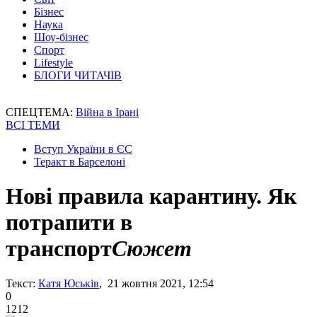
Бізнес
Наука
Шоу-бізнес
Спорт
Lifestyle
БЛОГИ ЧИТАЧІВ
СПЕЦТЕМА:
Війна в Ірані
ВСІ ТЕМИ
Вступ України в ЄС
Теракт в Барселоні
Нові правила карантину. Як
потрапити в
транспорт
Сюжет
Текст:
Катя Юськів
, 21 жовтня 2021, 12:54
0
1212