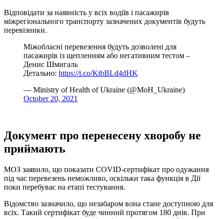
Відповідати за наявність у всіх водіїв і пасажирів
міжрегіонального транспорту зазначених документів будуть
перевізники.
Міжобласні перевезення будуть дозволені для
пасажирів із щепленням або негативним тестом –
Денис Шмигаль
Детально:
https://t.co/KtbBLd4dHK
— Ministry of Health of Ukraine (@MoH_Ukraine)
October 20, 2021
Документ про перенесену хворобу не
приймають
МОЗ заявило, що показати COVID-сертифікат про одужання
під час перевезень неможливо, оскільки така функція в Дії
поки перебуває на етапі тестування.
Відомство зазначило, що незабаром вона стане доступною для
всіх. Такий сертифікат буде чинний протягом 180 днів. При