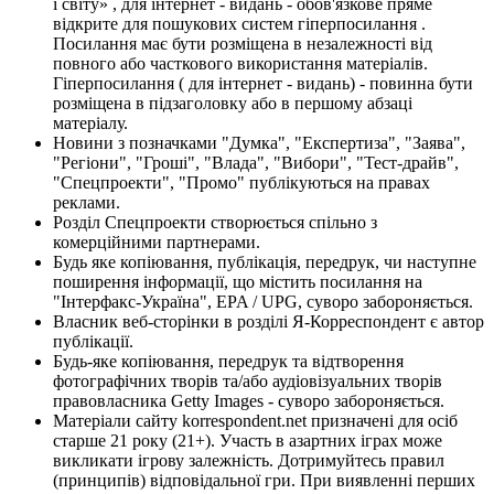
і світу» , для інтернет - видань - обов'язкове пряме
відкрите для пошукових систем гіперпосилання .
Посилання має бути розміщена в незалежності від
повного або часткового використання матеріалів.
Гіперпосилання ( для інтернет - видань) - повинна бути
розміщена в підзаголовку або в першому абзаці
матеріалу.
Новини з позначками "Думка", "Експертиза", "Заява",
"Регіони", "Гроші", "Влада", "Вибори", "Тест-драйв",
"Спецпроекти", "Промо" публікуються на правах
реклами.
Розділ Спецпроекти створюється спільно з
комерційними партнерами.
Будь яке копіювання, публікація, передрук, чи наступне
поширення інформації, що містить посилання на
"Інтерфакс-Україна", EPA / UPG, суворо забороняється.
Власник веб-сторінки в розділі Я-Корреспондент є автор
публікації.
Будь-яке копіювання, передрук та відтворення
фотографічних творів та/або аудіовізуальних творів
правовласника Getty Images - суворо забороняється.
Матеріали сайту korrespondent.net призначені для осіб
старше 21 року (21+). Участь в азартних іграх може
викликати ігрову залежність. Дотримуйтесь правил
(принципів) відповідальної гри. При виявленні перших