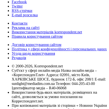
Facebook
Twitter
RSS-стрічки
E-mail розсилка
Контакти
Реклама на сайті
Використання матеріалів korrespondent.net
Правила користування сайтом
Договір користування сайтом
Політика у сфері конфіденційності і персональних даних
Угода щодо користування
Редакція
© 2000-2026, Korrespondent.net
Суб'єкт у сфері онлайн-медіа Назва онлайн-медіа –
«КореспонденТ.net» Адреса: 02091, місто Київ,
ХАРКІВСЬКЕ ШОСЕ, будинок 172-Б, офіс 208/1 E-mail:
sunlight@mediadim.com.ua
Телефон: 044-205-43-00
Ідентифікатор медіа – R40-06068
Використання будь-яких матеріалів, розміщених на
сайті, дозволяється за умови посилання на
Корреспондент.net.
При копіюванні матеріалів зі сторінки « Новини України