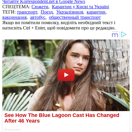
Читайте Korrespondent.net в Google News
СПЕЦТЕМА:
Сюжети
,
Карантин у Києві та Україні
ТЕГИ:
транспорт
,
Поезд
,
Укрзалізниця
,
карантин
,
вакцинация
,
автобус
,
общественный транспорт
Якщо ви помітили помилку, виділіть необхідний текст і
натисніть Ctrl + Enter, щоб повідомити про це редакцію.