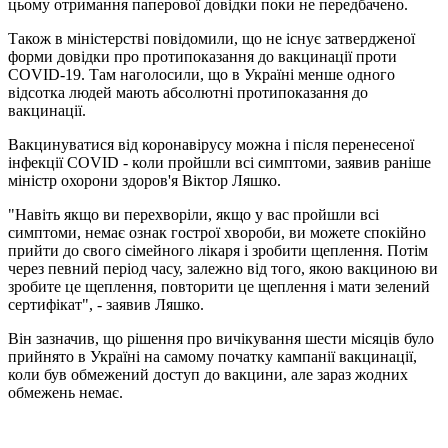
цьому отримання паперової довідки поки не передбачено.
Також в міністерстві повідомили, що не існує затвердженої
форми довідки про протипоказання до вакцинації проти
COVID-19. Там наголосили, що в Україні менше одного
відсотка людей мають абсолютні протипоказання до
вакцинації.
Вакцинуватися від коронавірусу можна і після перенесеної
інфекції COVID - коли пройшли всі симптоми, заявив раніше
міністр охорони здоров'я Віктор Ляшко.
"Навіть якщо ви перехворіли, якщо у вас пройшли всі
симптоми, немає ознак гострої хвороби, ви можете спокійно
прийти до свого сімейного лікаря і зробити щеплення. Потім
через певний період часу, залежно від того, якою вакциною ви
зробите це щеплення, повторити це щеплення і мати зелений
сертифікат", - заявив Ляшко.
Він зазначив, що рішення про вичікування шести місяців було
прийнято в Україні на самому початку кампанії вакцинації,
коли був обмежений доступ до вакцини, але зараз жодних
обмежень немає.