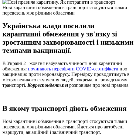
Нові карантинні обмеження в транспорті стосуються тільки
перевезень між різними областями
Українська влада посилила
карантинні обмеження у зв'язку зі
зростанням захворюваності і низькими
темпами вакцинації.
В Україні 21 жовтня набувають чинності нові карантинні
обмеження:
починають перевіряти COVID-сертифікати
про
вакцинацію проти коронавірусу. Перевірку проводитимуть в
місцях великого скупчення людей, зокрема, в громадському
транспорті.
Корреспондент.net
розповідає про нові правила.
В якому транспорті діють обмеження
Нові карантинні обмеження в транспорті стосуються тільки
перевезень між різними областями. Йдеться про автобусні
маршрути, авіаційний і залізничний транспорт.