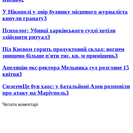
У Нікополі у двір будинку місцевого журналіста
кинули гранату
3
Психолог: Убивці харківського судді хотіли
здійснити ритуал
3
Під Києвом горить продуктовий склад: вогнем
знищено більше п'яти тис. кв. м приміщень
3
Апеляцію екс-ректора Мельника суд розгляне 15
квітня
3
Сюжет
Це був хаос: у батальйоні Азов розповіли
про атаку на Маріуполь
3
Читати коментарі