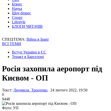
Бізнес
Наука
Шоу-бізнес
Спорт
Lifestyle
БЛОГИ ЧИТАЧІВ
СПЕЦТЕМА:
Війна в Ірані
ВСІ ТЕМИ
Вступ України в ЄС
Теракт в Барселоні
Росія захопила аеропорт під
Києвом - ОП
Текст:
Людмила Троценко
, 24 лютого 2022, 19:50
0
9448
Фото: УП