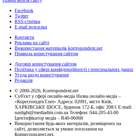
Повна версія сайту
Facebook
Twitter
RSS-стрічки
E-mail розсилка
Контакти
Реклама на сайті
Використання матеріалів korrespondent.net
Правила користування сайтом
Договір користування сайтом
Політика у сфері конфіденційності і персональних даних
Угода щодо користування
Редакція
© 2000-2026, Korrespondent.net
Суб'єкт у сфері онлайн-медіа Назва онлайн-медіа –
«КореспонденТ.net» Адреса: 02091, місто Київ,
ХАРКІВСЬКЕ ШОСЕ, будинок 172-Б, офіс 208/1 E-mail:
sunlight@mediadim.com.ua
Телефон: 044-205-43-00
Ідентифікатор медіа – R40-06068
Використання будь-яких матеріалів, розміщених на
сайті, дозволяється за умови посилання на
Корреспондент.net.