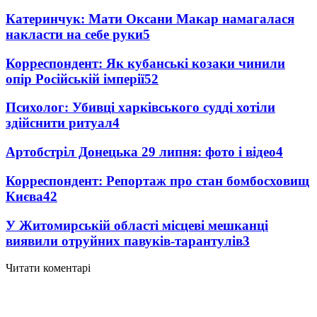
Катеринчук: Мати Оксани Макар намагалася
накласти на себе руки
5
Корреспондент: Як кубанські козаки чинили
опір Російській імперії
5
2
Психолог: Убивці харківського судді хотіли
здійснити ритуал
4
Артобстріл Донецька 29 липня: фото і відео
4
Корреспондент: Репортаж про стан бомбосховищ
Києва
4
2
У Житомирській області місцеві мешканці
виявили отруйних павуків-тарантулів
3
Читати коментарі