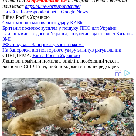
Новини від
Корреспондент.net
в Telegram. Підписуйтесь на
наш канал
https://t.me/korrespondentnet
Читайте Korrespondent.net в Google News
Війна Росії з Україною
Суми зазнали масованого удару КАБів
Британія посилює зусилля у пошуку ППО для України
Тайвань вивчає досвід України, готуючись дати відсіч Китаю -
ЗМІ
РФ атакувала Запоріжя: у місті пожежа
На Запоріжжі від повторного удару загинув рятувальник
СПЕЦТЕМА:
Війна Росії з Україною
Якщо ви помітили помилку, виділіть необхідний текст і
натисніть Ctrl + Enter, щоб повідомити про це редакцію.