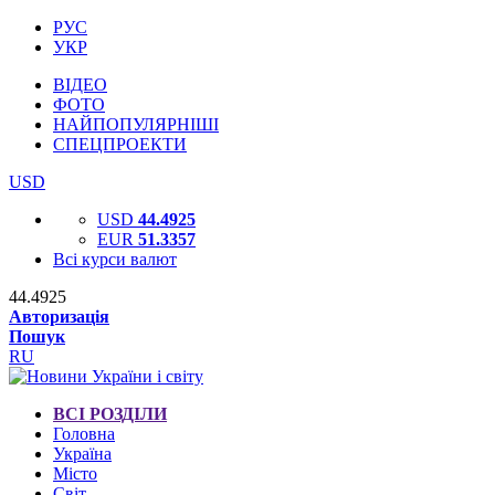
РУС
УКР
ВІДЕО
ФОТО
НАЙПОПУЛЯРНІШІ
СПЕЦПРОЕКТИ
USD
USD
44.4925
EUR
51.3357
Всі курси валют
44.4925
Авторизація
Пошук
RU
ВСІ РОЗДІЛИ
Головна
Україна
Місто
Світ