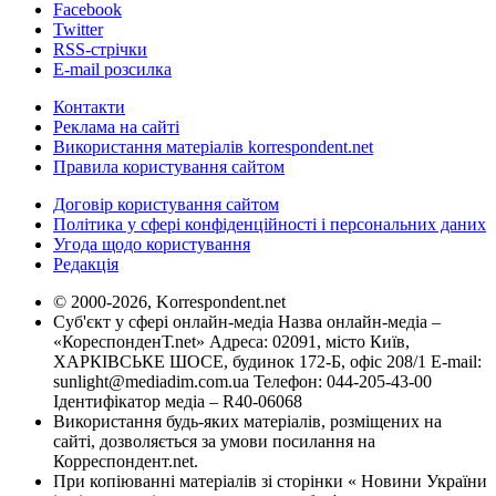
Facebook
Twitter
RSS-стрічки
E-mail розсилка
Контакти
Реклама на сайті
Використання матеріалів korrespondent.net
Правила користування сайтом
Договір користування сайтом
Політика у сфері конфіденційності і персональних даних
Угода щодо користування
Редакція
© 2000-2026, Korrespondent.net
Суб'єкт у сфері онлайн-медіа Назва онлайн-медіа –
«КореспонденТ.net» Адреса: 02091, місто Київ,
ХАРКІВСЬКЕ ШОСЕ, будинок 172-Б, офіс 208/1 E-mail:
sunlight@mediadim.com.ua
Телефон: 044-205-43-00
Ідентифікатор медіа – R40-06068
Використання будь-яких матеріалів, розміщених на
сайті, дозволяється за умови посилання на
Корреспондент.net.
При копіюванні матеріалів зі сторінки « Новини України