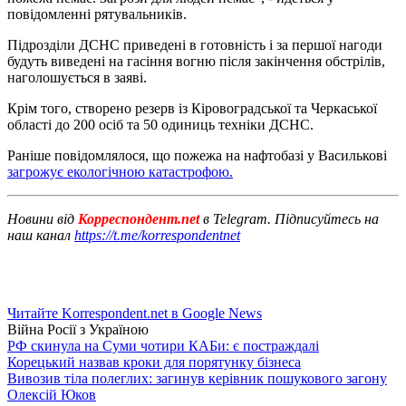
повідомленні рятувальників.
Підрозділи ДСНС приведені в готовність і за першої нагоди
будуть виведені на гасіння вогню після закінчення обстрілів,
наголошується в заяві.
Крім того, створено резерв із Кіровоградської та Черкаської
області до 200 осіб та 50 одиниць техніки ДСНС.
Раніше повідомлялося, що пожежа на нафтобазі у Василькові
загрожує екологічною катастрофою.
Новини від
Корреспондент.net
в Telegram. Підписуйтесь на
наш канал
https://t.me/korrespondentnet
Читайте Korrespondent.net в Google News
Війна Росії з Україною
РФ скинула на Суми чотири КАБи: є постраждалі
Корецький назвав кроки для порятунку бізнеса
Вивозив тіла полеглих: загинув керівник пошукового загону
Олексій Юков