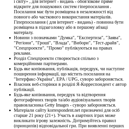
і світу» , для інтернет - видань - обов'язкове пряме
відкрите для пошукових систем гіперпосилання .
Посилання має бути розміщена в незалежності від
повного або часткового використання матеріалів.
Гіперпосилання ( для інтернет - видань) - повинна бути
розміщена в підзаголовку або в першому абзаці
матеріалу.
Новини з позначками "Думка", "Експертиза", "Заява",
"Регіони", "Гроші", "Влада", "Вибори", "Тест-драйв",
"Спецпроекти", "Промо" публікуються на правах
реклами.
Розділ Спецпроекти створюється спільно з
комерційними партнерами.
Будь яке копіювання, публікація, передрук, чи наступне
поширення інформації, що містить посилання на
"Інтерфакс-Україна", EPA / UPG, суворо забороняється.
Власник веб-сторінки в розділі Я-Корреспондент є автор
публікації.
Будь-яке копіювання, передрук та відтворення
фотографічних творів та/або аудіовізуальних творів
правовласника Getty Images - суворо забороняється.
Матеріали сайту korrespondent.net призначені для осіб
старше 21 року (21+). Участь в азартних іграх може
викликати ігрову залежність. Дотримуйтесь правил
(принципів) відповідальної гри. При виявленні перших