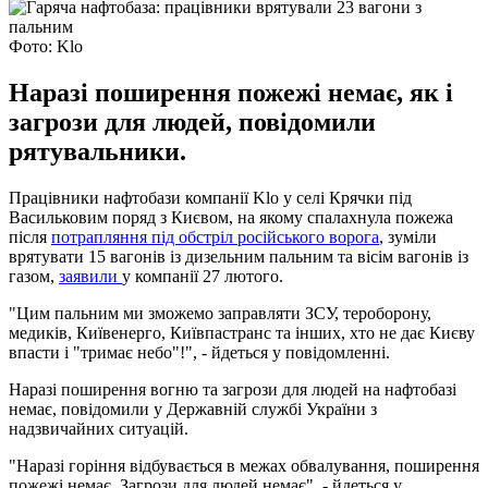
Фото: Klo
Наразі поширення пожежі немає, як і
загрози для людей, повідомили
рятувальники.
Працівники нафтобази компанії Klo у селі Крячки під
Васильковим поряд з Києвом, на якому спалахнула пожежа
після
потрапляння під обстріл російського ворога
, зуміли
врятувати 15 вагонів із дизельним пальним та вісім вагонів із
газом,
заявили
у компанії 27 лютого.
"Цим пальним ми зможемо заправляти ЗСУ, тероборону,
медиків, Київенерго, Київпастранс та інших, хто не дає Києву
впасти і "тримає небо"!", - йдеться у повідомленні.
Наразі поширення вогню та загрози для людей на нафтобазі
немає, повідомили у Державній службі України з
надзвичайних ситуацій.
"Наразі горіння відбувається в межах обвалування, поширення
пожежі немає. Загрози для людей немає", - йдеться у