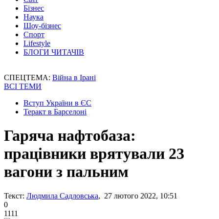
Бізнес
Наука
Шоу-бізнес
Спорт
Lifestyle
БЛОГИ ЧИТАЧІВ
СПЕЦТЕМА:
Війна в Ірані
ВСІ ТЕМИ
Вступ України в ЄС
Теракт в Барселоні
Гаряча нафтобаза:
працівники врятували 23
вагони з пальним
Текст:
Людмила Садловська
, 27 лютого 2022, 10:51
0
1111