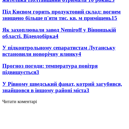
Під Києвом горить продуктовий склад: вогнем
знищено більше п'яти тис. кв. м приміщень
15
Як захоплювали завод Nemiroff у Вінницькій
області. Відеодобірка
4
У підконтрольному сепаратистам Луганську
встановили новорічну ялинку
4
Прогноз погоди: температура повітря
підвищується
3
У Рівному шведський фанат, котрий загубився,
знайшовся в іншому районі міста
3
Читати коментарі