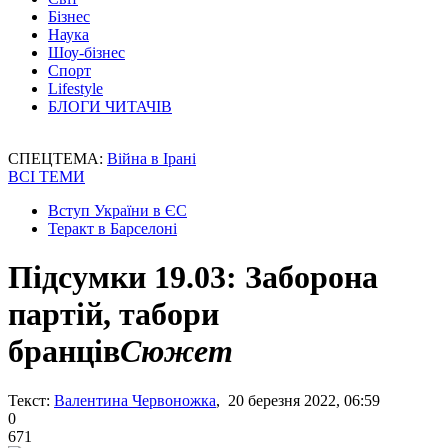
Бізнес
Наука
Шоу-бізнес
Спорт
Lifestyle
БЛОГИ ЧИТАЧІВ
СПЕЦТЕМА:
Війна в Ірані
ВСІ ТЕМИ
Вступ України в ЄС
Теракт в Барселоні
Підсумки 19.03: Заборона
партій, табори
бранців
Сюжет
Текст:
Валентина Червоножка
, 20 березня 2022, 06:59
0
671