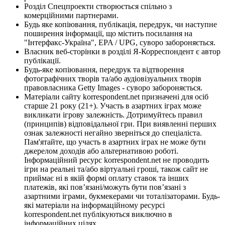
Розділ Спецпроекти створюється спільно з
комерційними партнерами.
Будь яке копіювання, публікація, передрук, чи наступне
поширення інформації, що містить посилання на
"Інтерфакс-Україна", EPA / UPG, суворо забороняється.
Власник веб-сторінки в розділі Я-Корреспондент є автор
публікації.
Будь-яке копіювання, передрук та відтворення
фотографічних творів та/або аудіовізуальних творів
правовласника Getty Images - суворо забороняється.
Матеріали сайту korrespondent.net призначені для осіб
старше 21 року (21+). Участь в азартних іграх може
викликати ігрову залежність. Дотримуйтесь правил
(принципів) відповідальної гри. При виявленні перших
ознак залежності негайно зверніться до спеціаліста.
Пам'ятайте, що участь в азартних іграх не може бути
джерелом доходів або альтернативою роботі.
Інформаційний ресурс korrespondent.net не проводить
ігри на реальні та/або віртуальні гроші, також сайт не
приймає ні в якій формі оплату ставок та інших
платежів, які пов’язані/можуть бути пов’язані з
азартними іграми, букмекерами чи тоталізаторами. Будь-
які матеріали на інформаційному ресурсі
korrespondent.net публікуються виключно в
інформаційних цілях.