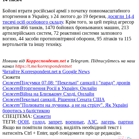
Бойові втрати російської армії з початку повномасштабного
вторгнення в Україну, з 24 лютого до 19 березня,
досягли 14,4
тисячі осіб особового складу
. Крім того, за цей період агресор
втратив 466 танків, 1470 бойових броньованих машин, 213
артилерійських систем, 72 реактивні системи залпового
вогню, 44 засоби протиповітряної оборони, 95 літаків та 115
вертольотів та іншу техніку.
Новини від
Корреспондент.net
в Telegram. Підписуйтесь на наш
канал
https://t.me/korrespondentnet
Читайте Korrespondent.net в Google News
Сюжети
Сюжет
Підсумки 07.08: "Пекельні" санкції і "парад" дронів
Сюжет
Вторгнення Росії в Україну. Онлайн
Сюжет
Війна на Близькому Сході. Онлайн
Сюжет
Пекельні санкції. Рішення Сената США
Сюжет
"Полювати на лучника, а не на стрілу". Як Україні
боротись з балістикою
СПЕЦТЕМА:
Сюжети
ТЕГИ:
ООН
,
голод
,
запрет
,
военные
,
АЗС
,
лагерь
,
партии
Якщо ви помітили помилку, виділіть необхідний текст і
натисніть Ctrl + Enter, щоб повідомити про це редакцію.