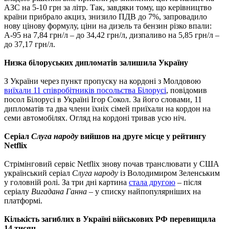
АЗС на 5-10 грн за літр. Так, завдяки тому, що керівництво
країни прибрало акциз, знизило ПДВ до 7%, запровадило
нову цінову формулу, ціни на дизель та бензин різко впали:
А-95 на 7,84 грн/л – до 34,42 грн/л, дизпаливо на 5,85 грн/л –
до 37,17 грн/л.
Низка білоруських дипломатів залишила Україну
З України через пункт пропуску на кордоні з Молдовою
виїхали 11 співробітників посольства Білорусі
, повідомив
посол Білорусі в Україні Ігор Сокол. За його словами, 11
дипломатів та два члени їхніх сімей приїхали на кордон на
семи автомобілях. Огляд на кордоні тривав усю ніч.
Серіал
Слуга народу
вийшов на друге місце у рейтингу
Netflix
Стрімінговий сервіс Netflix знову почав транслювати у США
український серіал
Слуга народу
із Володимиром Зеленським
у головній ролі. За три дні картина
стала другою
– після
серіалу
Вигадана Ганна
– у списку найпопулярніших на
платформі.
Кількість загиблих в Україні військових РФ перевищила
14 тисяч