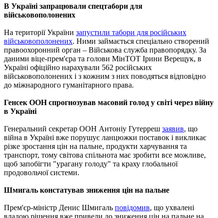
В Україні запрацювали спецтабори для
військовополонених
На території України
запустили табори для російських
військовополонених
. Ними займається спеціально створений
правоохоронний орган – Військова служба правопорядку. За
даними віце-прем'єра та голови МінТОТ Ірини Верещук, в
Україні офіційно нарахували 562 російських
військовополонених і з кожним з них поводяться відповідно
до міжнародного гуманітарного права.
Генсек ООН спрогнозував масовий голод у світі через війну
в Україні
Генеральний секретар ООН Антоніу Гутерреш
заявив
, що
війна в Україні вже порушує ланцюжки поставок і викликає
різке зростання цін на пальне, продукти харчування та
транспорт, тому світова спільнота має зробити все можливе,
щоб запобігти "урагану голоду" та краху глобальної
продовольчої системи.
Шмигаль констатував зниження цін на пальне
Прем'єр-міністр Денис Шмигаль
повідомив
, що ухвалені
владою рішення вже привели до зниження цін на пальне на