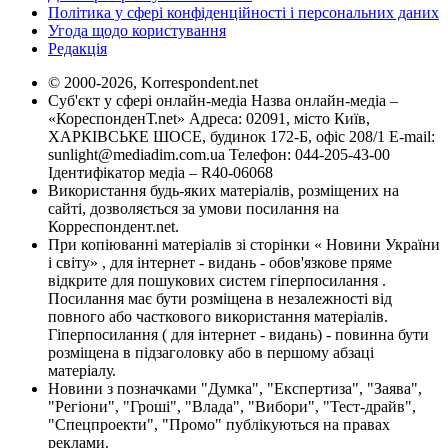
Політика у сфері конфіденційності і персональних даних
Угода щодо користування
Редакція
© 2000-2026, Korrespondent.net
Суб'єкт у сфері онлайн-медіа Назва онлайн-медіа –
«КореспонденТ.net» Адреса: 02091, місто Київ,
ХАРКІВСЬКЕ ШОСЕ, будинок 172-Б, офіс 208/1 E-mail:
sunlight@mediadim.com.ua
Телефон: 044-205-43-00
Ідентифікатор медіа – R40-06068
Використання будь-яких матеріалів, розміщених на
сайті, дозволяється за умови посилання на
Корреспондент.net.
При копіюванні матеріалів зі сторінки « Новини України
і світу» , для інтернет - видань - обов'язкове пряме
відкрите для пошукових систем гіперпосилання .
Посилання має бути розміщена в незалежності від
повного або часткового використання матеріалів.
Гіперпосилання ( для інтернет - видань) - повинна бути
розміщена в підзаголовку або в першому абзаці
матеріалу.
Новини з позначками "Думка", "Експертиза", "Заява",
"Регіони", "Гроші", "Влада", "Вибори", "Тест-драйв",
"Спецпроекти", "Промо" публікуються на правах
реклами.