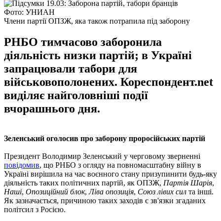
Фото: УНИАН
Члени партії ОПЗЖ, яка також потрапила під заборону
РНБО тимчасово заборонила
діяльність низки партій; в Україні
запрацювали табори для
військовополонених. Кореспондент.net
виділяє найголовніші події
вчорашнього дня.
Зеленський оголосив про заборону проросійських партій
Президент Володимир Зеленський у черговому зверненні
повідомив
, що РНБО з огляду на повномасштабну війну в
Україні вирішила на час воєнного стану призупинити будь-яку
діяльність таких політичних партій, як ОПЗЖ,
Партія Шарія
,
Наші
,
Опозиційний блок
,
Ліва опозиція
,
Союз лівих сил
та інші.
Як зазначається, причиною таких заходів є зв'язки згаданих
політсил з Росією.