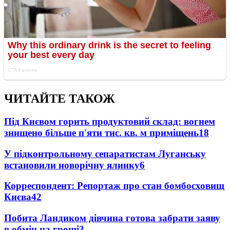
ЧИТАЙТЕ ТАКОЖ
Під Києвом горить продуктовий склад: вогнем
знищено більше п'яти тис. кв. м приміщень
18
У підконтрольному сепаратистам Луганську
встановили новорічну ялинку
6
Корреспондент: Репортаж про стан бомбосховищ
Києва
4
2
Побита Ландиком дівчина готова забрати заяву
в обмін на гроші
3