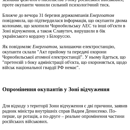
проте окупанти чинили сильний психологічний тиск.
Ближче до вечора 31 березня держкомпанія
Енергоатом
повідомила, що підтвердилася інформація, що окупанти двома
колонами, що захопили Чорнобильську АЕС та інші об'єкти в
Зоні відчуження, а також Славутич, вирушили в бік
українського кордону з Білоруссю.
Як повідомляє
Енергоатом
, залишаючи електростанцію,
окупанти склали "Акт прийому та передачі охорони
Чорнобильської атомної електростанції". У ньому йдеться, що
"претензій з боку адміністрації об'єкта, що охороняється, щодо
військ національної гвардії РФ немає".
Опромінення окупантів у Зоні відчуження
Для відходу з території Зони відчуження є дві причини, заявив
радник міністра внутрішніх справ Вадим Денисенко. По-
перше, це ротація, а по-друге – реальне опромінення частини
російських військових.