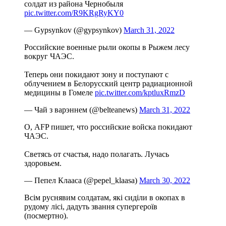
солдат из района Чернобыля
pic.twitter.com/R9KRgRyKY0
— Gypsуnkov (@gypsynkov)
March 31, 2022
Российские военные рыли окопы в Рыжем лесу
вокруг ЧАЭС.
Теперь они покидают зону и поступают с
облучением в Белорусский центр радиационной
медицины в Гомеле
pic.twitter.com/kptluxRmzD
— Чай з варэннем (@belteanews)
March 31, 2022
О, AFP пишет, что российские войска покидают
ЧАЭС.
Светясь от счастья, надо полагать. Лучась
здоровьем.
— Пепел Клааса (@pepel_klaasa)
March 30, 2022
Всім руснявим солдатам, які сиділи в окопах в
рудому лісі, дадуть звання супергероїв
(посмертно).