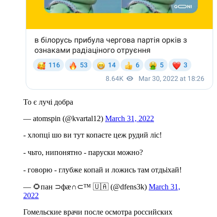
То є лучі добра
— atomspin (@kvartal12)
March 31, 2022
- хлопці шо ви тут копаєте цеж рудий ліс!
- чьто, нипонятно - паруски можно?
- говорю - глубже копай и ложись там отдьіхай!
— 🌻пан ⊃фæ∩⊂™ 🇺🇦 (@dfens3k)
March 31,
2022
Гомельские врачи после осмотра российских