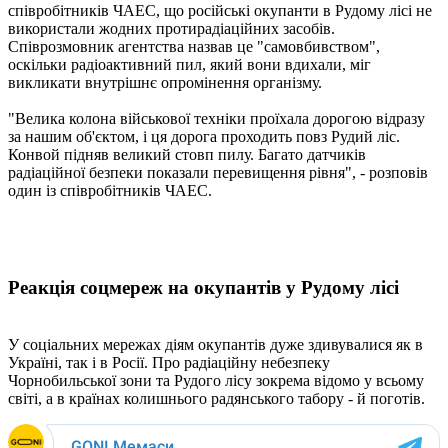
співробітників ЧАЕС, що російські окупанти в Рудому лісі не
використали жодних протирадіаційних засобів.
Співрозмовник агентства назвав це "самовбивством",
оскільки радіоактивний пил, який вони вдихали, міг
викликати внутрішнє опромінення організму.
"Велика колона військової техніки проїхала дорогою відразу
за нашим об'єктом, і ця дорога проходить повз Рудий ліс.
Конвой підняв великий стовп пилу. Багато датчиків
радіаційної безпеки показали перевищення рівня", - розповів
один із співробітників ЧАЕС.
Реакція соцмереж на окупантів у Рудому лісі
У соціальних мережах діям окупантів дуже здивувалися як в
Україні, так і в Росії. Про радіаційну небезпеку
Чорнобильської зони та Рудого лісу зокрема відомо у всьому
світі, а в країнах колишнього радянського табору - й поготів.