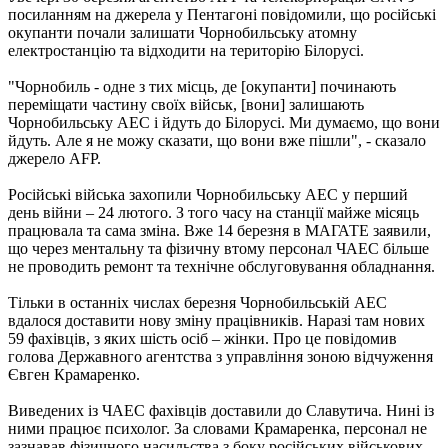
посиланням на джерела у Пентагоні повідомили, що російські
окупанти почали залишати Чорнобильську атомну
електростанцію та відходити на територію Білорусі.
"Чорнобиль - одне з тих місць, де [окупанти] починають
переміщати частину своїх військ, [вони] залишають
Чорнобильську АЕС і йдуть до Білорусі. Ми думаємо, що вони
йдуть. Але я не можу сказати, що вони вже пішли", - сказало
джерело AFP.
Російські війська захопили Чорнобильську АЕС у перший
день війни – 24 лютого. З того часу на станції майже місяць
працювала та сама зміна. Вже 14 березня в МАГАТЕ заявили,
що через ментальну та фізичну втому персонал ЧАЕС більше
не проводить ремонт та технічне обслуговування обладнання.
Тільки в останніх числах березня Чорнобильській АЕС
вдалося доставити нову зміну працівників. Наразі там нових
59 фахівців, з яких шість осіб – жінки. Про це повідомив
голова Державного агентства з управління зоною відчуження
Євген Крамаренко.
Виведених із ЧАЕС фахівців доставили до Славутича. Нині із
ними працює психолог. За словами Крамаренка, персонал не
зазнавав фізичного насильства з боку російських військових,