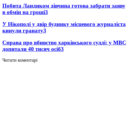
Побита Ландиком дівчина готова забрати заяву
в обмін на гроші
3
У Нікополі у двір будинку місцевого журналіста
кинули гранату
3
Справа про вбивство харківського судді: у МВС
допитали 40 тисяч осіб
3
Читати коментарі