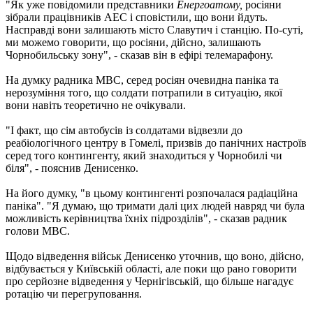
"Як уже повідомили представники
Енергоатому,
росіяни
зібрали працівників АЕС і сповістили, що вони йдуть.
Насправді вони залишають місто Славутич і станцію. По-суті,
ми можемо говорити, що росіяни, дійсно, залишають
Чорнобильську зону", - сказав він в ефірі телемарафону.
На думку радника МВС, серед росіян очевидна паніка та
нерозуміння того, що солдати потрапили в ситуацію, якої
вони навіть теоретично не очікували.
"І факт, що сім автобусів із солдатами відвезли до
реабіологічного центру в Гомелі, призвів до панічних настроїв
серед того контингенту, який знаходиться у Чорнобилі чи
біля", - пояснив Денисенко.
На його думку, "в цьому контингенті розпочалася радіаційна
паніка". "Я думаю, що тримати далі цих людей навряд чи була
можливість керівництва їхніх підрозділів", - сказав радник
голови МВС.
Щодо відведення військ Денисенко уточнив, що воно, дійсно,
відбувається у Київській області, але поки що рано говорити
про серйозне відведення у Чернігівській, що більше нагадує
ротацію чи перегруповання.