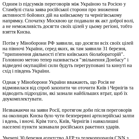
Одним із підсумків переговорів між Україною та Росією у
Стамбулі стала заява російської сторони про зниження
активності бойових дій на київському та чернігівському
напрямку. Спочатку Москвою це подавали як акт доброї волі,
а не неможливість досягти своїх цілей у цьому регіоні, тобто
взяття Києва.
Потім у Міноборони РФ заявили, що досягли всіх своїх цілей
на півночі України, серед яких, як там заявили 31 березня,
"припинення діяльності п'яти київських біолабораторій".
Головною метою тепер називається "звільнення Донбасу" і
відведені окупаційні сили будуть перегруповані та кинуті на
схід і південь України.
Однак у Міноборони України вважають, що Росія не
відмовилася від спроб захопити чи оточити Київ і Чернігів та
відводить підрозділи, які зазнали найбільших втрат, щоб їх
доукомплектувати.
Незважаючи на заяви Росії, протягом доби після переговорів
на околицях Києва було чути безперервні артилерійські залпи
і вдень, і вночі. Крім того, Київ, Чернігів і навколишні
населені пункти зазнавали російських ракетних ударів.
Увечері 30 березня агентство AFP та телекорпорація CNN з