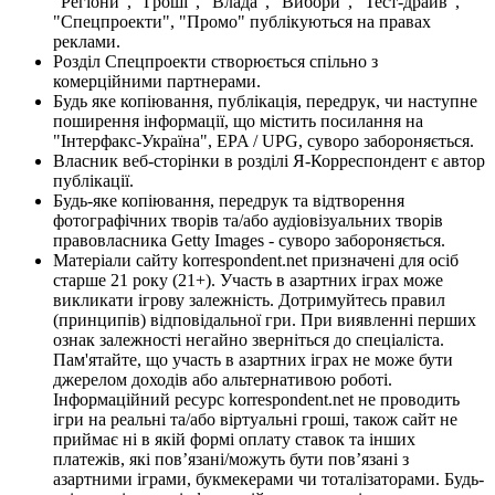
"Регіони", "Гроші", "Влада", "Вибори", "Тест-драйв",
"Спецпроекти", "Промо" публікуються на правах
реклами.
Розділ Спецпроекти створюється спільно з
комерційними партнерами.
Будь яке копіювання, публікація, передрук, чи наступне
поширення інформації, що містить посилання на
"Інтерфакс-Україна", EPA / UPG, суворо забороняється.
Власник веб-сторінки в розділі Я-Корреспондент є автор
публікації.
Будь-яке копіювання, передрук та відтворення
фотографічних творів та/або аудіовізуальних творів
правовласника Getty Images - суворо забороняється.
Матеріали сайту korrespondent.net призначені для осіб
старше 21 року (21+). Участь в азартних іграх може
викликати ігрову залежність. Дотримуйтесь правил
(принципів) відповідальної гри. При виявленні перших
ознак залежності негайно зверніться до спеціаліста.
Пам'ятайте, що участь в азартних іграх не може бути
джерелом доходів або альтернативою роботі.
Інформаційний ресурс korrespondent.net не проводить
ігри на реальні та/або віртуальні гроші, також сайт не
приймає ні в якій формі оплату ставок та інших
платежів, які пов’язані/можуть бути пов’язані з
азартними іграми, букмекерами чи тоталізаторами. Будь-