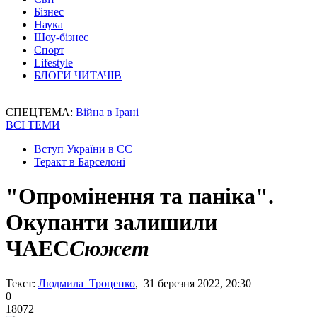
Бізнес
Наука
Шоу-бізнес
Спорт
Lifestyle
БЛОГИ ЧИТАЧІВ
СПЕЦТЕМА:
Війна в Ірані
ВСІ ТЕМИ
Вступ України в ЄС
Теракт в Барселоні
"Опромінення та паніка".
Окупанти залишили
ЧАЕС
Сюжет
Текст:
Людмила Троценко
, 31 березня 2022, 20:30
0
18072