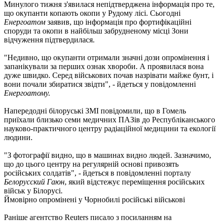
Минулого тижня з'явилася непідтверджена інформація про те,
що окупанти копають окопи у Рудому лісі. Сьогодні
Енергоатом
заявив, що інформація про фортифікаційні
споруди та окопи в найбільш забрудненому місці Зони
відчуження підтвердилася.
"Недивно, що окупанти отримали значні дози опромінення і
запанікували за перших ознак хвороби. А проявилася вона
дуже швидко. Серед військових почав назрівати майже бунт, і
вони почали збиратися звідти", - йдеться у повідомленні
Енергоатому.
Напередодні білоруські ЗМІ повідомили, що в Гомель
приїхали близько семи медичних ПАЗів до Республіканського
науково-практичного центру радіаційної медицини та екології
людини.
"З фотографії видно, що в машинах видно людей. Зазначимо,
що до цього центру на регулярній основі привозять
російських солдатів", - йдеться в повідомленні порталу
Белорусский Гаюн
, який відстежує переміщення російських
військ у Білорусі.
Ймовірно опромінені у Чорнобилі російські військові
Раніше агентство Reuters писало з посиланням на