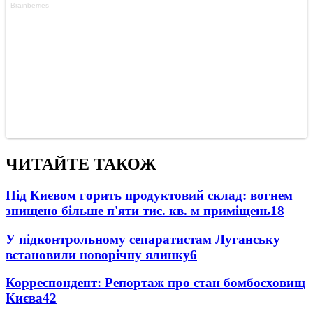
ЧИТАЙТЕ ТАКОЖ
Під Києвом горить продуктовий склад: вогнем
знищено більше п'яти тис. кв. м приміщень
18
У підконтрольному сепаратистам Луганську
встановили новорічну ялинку
6
Корреспондент: Репортаж про стан бомбосховищ
Києва
4
2