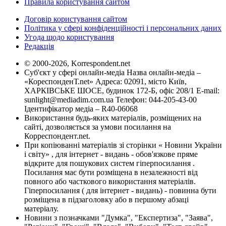
Правила користування сайтом
Договір користування сайтом
Політика у сфері конфіденційності і персональних даних
Угода щодо користування
Редакція
© 2000-2026, Korrespondent.net
Суб'єкт у сфері онлайн-медіа Назва онлайн-медіа –
«КореспонденТ.net» Адреса: 02091, місто Київ,
ХАРКІВСЬКЕ ШОСЕ, будинок 172-Б, офіс 208/1 E-mail:
sunlight@mediadim.com.ua
Телефон: 044-205-43-00
Ідентифікатор медіа – R40-06068
Використання будь-яких матеріалів, розміщених на
сайті, дозволяється за умови посилання на
Корреспондент.net.
При копіюванні матеріалів зі сторінки « Новини України
і світу» , для інтернет - видань - обов'язкове пряме
відкрите для пошукових систем гіперпосилання .
Посилання має бути розміщена в незалежності від
повного або часткового використання матеріалів.
Гіперпосилання ( для інтернет - видань) - повинна бути
розміщена в підзаголовку або в першому абзаці
матеріалу.
Новини з позначками "Думка", "Експертиза", "Заява",