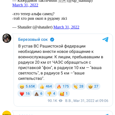
— Кібердімон тактичний 🇺🇦 (@dp_standup)
March 31, 2022
-хто тепер альфа самец?
-той хто рив окоп в рудому лісі
— Shatailer (@shatailer)
March 31, 2022