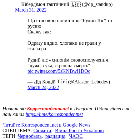
— Кібердімон тактичний 🇺🇦 (@dp_standup)
March 31, 2022
Що стосовно новин про "Рудий Ліс" та
русню
Скажу так:
Одразу видно, хлопаки не грали у
сталкера
Рудий ліс - синонім словосполучення
"дуже, сука, страшна смерть"
pic.twitter.com/5sKNBwHDOc
— Дід Кощій 🇺🇦 (@Alastor_Lebedev)
March 24, 2022
Новини від
Корреспондент.net
в Telegram. Підписуйтесь на
наш канал
https://t.me/korrespondentnet
Читайте Korrespondent.net в Google News
СПЕЦТЕМА:
Сюжети
,
Війна Росії з Україною
ТЕГИ:
Чернобыль
,
радиация
,
ЧАЭС