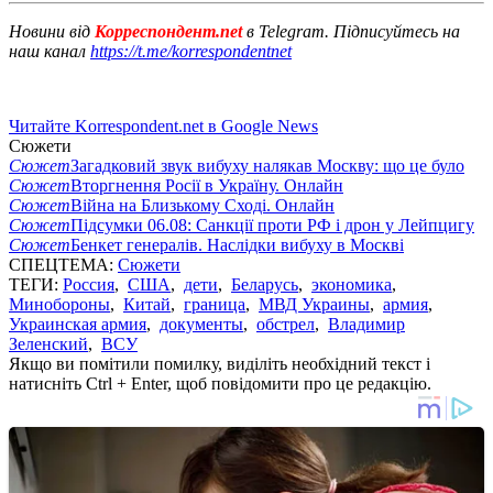
Новини від
Корреспондент.net
в Telegram. Підписуйтесь на
наш канал
https://t.me/korrespondentnet
Читайте Korrespondent.net в Google News
Сюжети
Сюжет
Загадковий звук вибуху налякав Москву: що це було
Сюжет
Вторгнення Росії в Україну. Онлайн
Сюжет
Війна на Близькому Сході. Онлайн
Сюжет
Підсумки 06.08: Санкції проти РФ і дрон у Лейпцигу
Сюжет
Бенкет генералів. Наслідки вибуху в Москві
СПЕЦТЕМА:
Сюжети
ТЕГИ:
Россия
,
США
,
дети
,
Беларусь
,
экономика
,
Минобороны
,
Китай
,
граница
,
МВД Украины
,
армия
,
Украинская армия
,
документы
,
обстрел
,
Владимир
Зеленский
,
ВСУ
Якщо ви помітили помилку, виділіть необхідний текст і
натисніть Ctrl + Enter, щоб повідомити про це редакцію.