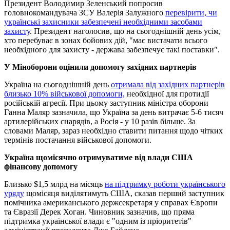
Президент Володимир Зеленський попросив
головнокомандувача ЗСУ Валерія Залужного
перевірити, чи
українські захисники забезпечені необхідними засобами
захисту
. Президент наголосив, що на сьогоднішній день усім,
хто перебуває в зонах бойових дій, "має вистачати всього
необхідного для захисту - держава забезпечує такі поставки".
У Міноборони оцінили допомогу західних партнерів
Україна на сьогоднішній день
отримала від західних партнерів
близько 10% військової допомоги,
необхідної для протидії
російській агресії. При цьому заступник міністра оборони
Ганна Маляр зазначила, що Україна за день витрачає 5-6 тисяч
артилерійських снарядів, а Росія - у 10 разів більше. За
словами Маляр, зараз необхідно ставити питання щодо чітких
термінів постачання військової допомоги.
Україна щомісячно отримуватиме від влади США
фінансову допомогу
Близько $1,5 млрд на місяць
на підтримку роботи українського
уряду
щомісяця виділятимуть США, сказав перший заступник
помічника американського держсекретаря у справах Європи
та Євразії Дерек Хоган. Чиновник зазначив, що пряма
підтримка української влади є "одним із пріоритетів"