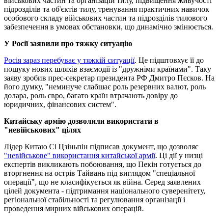
військових частин та організацій тилу, підвищення живучості
підрозділів та об'єктів тилу, тренування практичних навичок
особового складу військових частин та підрозділів тилового
забезпечення в умовах обстановки, що динамічно змінюється.
У Росії заявили про тяжку ситуацію
Росія зараз перебуває у тяжкій ситуації
. Це підштовхує її до
пошуку нових шляхів взаємодії із "дружніми країнами". Таку
заяву зробив прес-секретар президента РФ Дмитро Пєсков. На
його думку, "неминуче слабшає роль резервних валют, роль
долара, роль євро, багато країн втрачають довіру до
юридичних, фінансових систем".
Китайську армію дозволили використати в
"невійськових" цілях
Лідер Китаю Сі Цзіньпін підписав документ, що дозволяє
"невійськове" використання китайської армії
. Ці дії у низці
експертів викликають побоювання, що Пекін готується до
вторгнення на острів Тайвань під виглядом "спеціальної
операції", що не класифікується як війна. Серед заявлених
цілей документа - підтримання національного суверенітету,
регіональної стабільності та регулювання організації і
проведення мирних військових операцій.