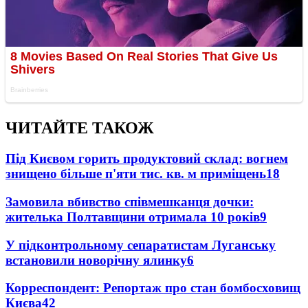
ЧИТАЙТЕ ТАКОЖ
Під Києвом горить продуктовий склад: вогнем
знищено більше п'яти тис. кв. м приміщень
18
Замовила вбивство співмешканця дочки:
жителька Полтавщини отримала 10 років
9
У підконтрольному сепаратистам Луганську
встановили новорічну ялинку
6
Корреспондент: Репортаж про стан бомбосховищ
Києва
4
2