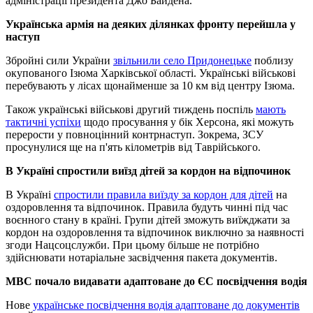
адміністрації президента Джо Байдена.
Українська армія на деяких ділянках фронту перейшла у
наступ
Збройні сили України
звільнили село Придонецьке
поблизу
окупованого Ізюма Харківської області. Українські військові
перебувають у лісах щонайменше за 10 км від центру Ізюма.
Також українські військові другий тиждень поспіль
мають
тактичні успіхи
щодо просування у бік Херсона, які можуть
перерости у повноцінний контрнаступ. Зокрема, ЗСУ
просунулися ще на п'ять кілометрів від Таврійського.
В Україні спростили виїзд дітей за кордон на відпочинок
В Україні
спростили правила виїзду за кордон для дітей
на
оздоровлення та відпочинок. Правила будуть чинні під час
воєнного стану в країні. Групи дітей зможуть виїжджати за
кордон на оздоровлення та відпочинок виключно за наявності
згоди Нацсоцслужби. При цьому більше не потрібно
здійснювати нотаріальне засвідчення пакета документів.
МВС почало видавати адаптоване до ЄС посвідчення водія
Нове
українське посвідчення водія адаптоване до документів