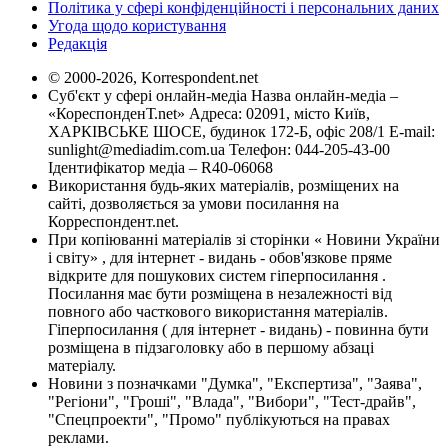
Політика у сфері конфіденційності і персональних даних
Угода щодо користування
Редакція
© 2000-2026, Korrespondent.net
Суб'єкт у сфері онлайн-медіа Назва онлайн-медіа –
«КореспонденТ.net» Адреса: 02091, місто Київ,
ХАРКІВСЬКЕ ШОСЕ, будинок 172-Б, офіс 208/1 E-mail:
sunlight@mediadim.com.ua
Телефон: 044-205-43-00
Ідентифікатор медіа – R40-06068
Використання будь-яких матеріалів, розміщених на
сайті, дозволяється за умови посилання на
Корреспондент.net.
При копіюванні матеріалів зі сторінки « Новини України
і світу» , для інтернет - видань - обов'язкове пряме
відкрите для пошукових систем гіперпосилання .
Посилання має бути розміщена в незалежності від
повного або часткового використання матеріалів.
Гіперпосилання ( для інтернет - видань) - повинна бути
розміщена в підзаголовку або в першому абзаці
матеріалу.
Новини з позначками "Думка", "Експертиза", "Заява",
"Регіони", "Гроші", "Влада", "Вибори", "Тест-драйв",
"Спецпроекти", "Промо" публікуються на правах
реклами.