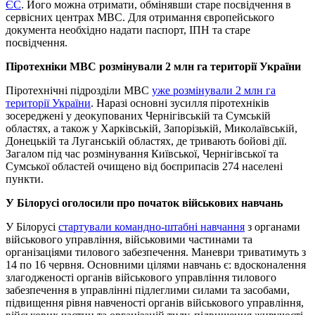
ЄС
. Його можна отримати, обмінявши старе посвідчення в
сервісних центрах МВС. Для отримання європейського
документа необхідно надати паспорт, ІПН та старе
посвідчення.
Піротехніки МВС розмінували 2 млн га території України
Піротехнічні підрозділи МВС
уже розмінували 2 млн га
території України
. Наразі основні зусилля піротехніків
зосереджені у деокупованих Чернігівській та Сумській
областях, а також у Харківській, Запорізькій, Миколаївській,
Донецькій та Луганській областях, де тривають бойові дії.
Загалом під час розмінування Київської, Чернігівської та
Сумської областей очищено від боєприпасів 274 населені
пункти.
У Білорусі оголосили про початок військових навчань
У Білорусі
стартували командно-штабні навчання
з органами
військового управління, військовими частинами та
організаціями тилового забезпечення. Маневри триватимуть з
14 по 16 червня. Основними цілями навчань є: вдосконалення
злагодженості органів військового управління тилового
забезпечення в управлінні підлеглими силами та засобами,
підвищення рівня навченості органів військового управління,