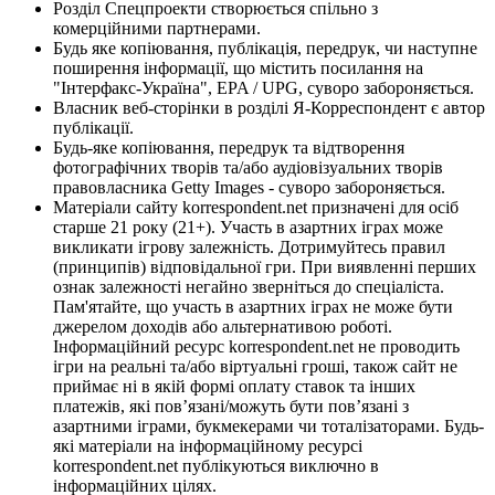
Розділ Спецпроекти створюється спільно з
комерційними партнерами.
Будь яке копіювання, публікація, передрук, чи наступне
поширення інформації, що містить посилання на
"Інтерфакс-Україна", EPA / UPG, суворо забороняється.
Власник веб-сторінки в розділі Я-Корреспондент є автор
публікації.
Будь-яке копіювання, передрук та відтворення
фотографічних творів та/або аудіовізуальних творів
правовласника Getty Images - суворо забороняється.
Матеріали сайту korrespondent.net призначені для осіб
старше 21 року (21+). Участь в азартних іграх може
викликати ігрову залежність. Дотримуйтесь правил
(принципів) відповідальної гри. При виявленні перших
ознак залежності негайно зверніться до спеціаліста.
Пам'ятайте, що участь в азартних іграх не може бути
джерелом доходів або альтернативою роботі.
Інформаційний ресурс korrespondent.net не проводить
ігри на реальні та/або віртуальні гроші, також сайт не
приймає ні в якій формі оплату ставок та інших
платежів, які пов’язані/можуть бути пов’язані з
азартними іграми, букмекерами чи тоталізаторами. Будь-
які матеріали на інформаційному ресурсі
korrespondent.net публікуються виключно в
інформаційних цілях.