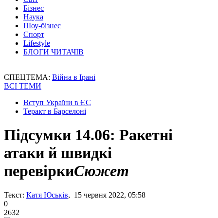
Бізнес
Наука
Шоу-бізнес
Спорт
Lifestyle
БЛОГИ ЧИТАЧІВ
СПЕЦТЕМА:
Війна в Ірані
ВСІ ТЕМИ
Вступ України в ЄС
Теракт в Барселоні
Підсумки 14.06: Ракетні
атаки й швидкі
перевірки
Сюжет
Текст:
Катя Юськів
, 15 червня 2022, 05:58
0
2632