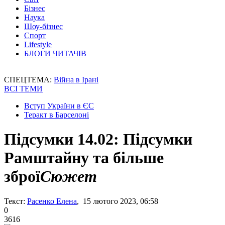
Бізнес
Наука
Шоу-бізнес
Спорт
Lifestyle
БЛОГИ ЧИТАЧІВ
СПЕЦТЕМА:
Війна в Ірані
ВСІ ТЕМИ
Вступ України в ЄС
Теракт в Барселоні
Підсумки 14.02: Підсумки
Рамштайну та більше
зброї
Сюжет
Текст:
Расенко Елена
, 15 лютого 2023, 06:58
0
3616