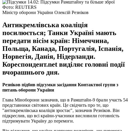
Фото: REUTERS
Міністр оборони України Олексій Резніков
Антикремлівська коаліція
посилюється; Танки Україні мають
передати вісім країн: Німеччина,
Польща, Канада, Португалія, Іспанія,
Норвегія, Данія, Нідерланди.
Кореспондент.net виділяє головні події
вчорашнього дня.
Резніков підбив підсумки засідання Контактної групи з
питань оборони України
Глава Міноборони зазначив, що в Рамштайн-9 брали участь 54
представники світових країн. Це свідчить про те, що
"антикремлівська коаліція зростає", зазначив Резніков. Він
підкреслив, що всі країни-учасники висловили готовність
підтримувати Україну до перемоги.
Він відзначив, що країни-партнери розуміють, що перемога