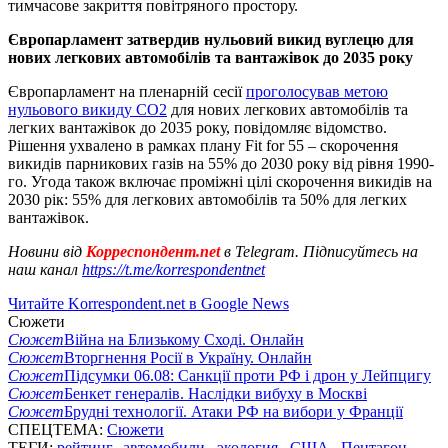
тимчасове закриття повітряного простору.
Європарламент затвердив нульовий викид вуглецю для
нових легкових автомобілів та вантажівок до 2035 року
Європарламент на пленарній сесії
проголосував метою
нульового викиду CO2
для нових легкових автомобілів та
легких вантажівок до 2035 року, повідомляє відомство.
Рішення ухвалено в рамках плану Fit for 55 – скорочення
викидів парникових газів на 55% до 2030 року від рівня 1990-
го. Угода також включає проміжні цілі скорочення викидів на
2030 рік: 55% для легкових автомобілів та 50% для легких
вантажівок.
Новини від
Корреспондент.net
в Telegram. Підписуйтесь на
наш канал
https://t.me/korrespondentnet
Читайте Korrespondent.net в Google News
Сюжети
Сюжет
Війна на Близькому Сході. Онлайн
Сюжет
Вторгнення Росії в Україну. Онлайн
Сюжет
Підсумки 06.08: Санкції проти РФ і дрон у Лейпцигу
Сюжет
Бенкет генералів. Наслідки вибуху в Москві
Сюжет
Брудні технології. Атаки РФ на вибори у Франції
СПЕЦТЕМА:
Сюжети
ТЕГИ:
рейтинг
,
автомобили
,
экология
,
США
,
Пентагон
,