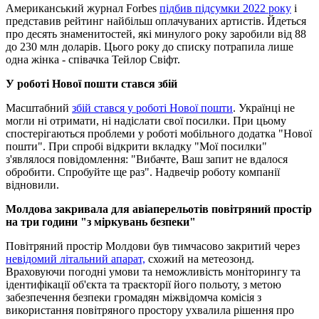
Американський журнал Forbes
підбив підсумки 2022 року
і
представив рейтинг найбільш оплачуваних артистів. Йдеться
про десять знаменитостей, які минулого року заробили від 88
до 230 млн доларів. Цього року до списку потрапила лише
одна жінка - співачка Тейлор Свіфт.
У роботі Нової пошти стався збій
Масштабний
збій стався у роботі Нової пошти
. Українці не
могли ні отримати, ні надіслати свої посилки. При цьому
спостерігаються проблеми у роботі мобільного додатка "Нової
пошти". При спробі відкрити вкладку "Мої посилки"
з'являлося повідомлення: "Вибачте, Ваш запит не вдалося
обробити. Спробуйте ще раз". Надвечір роботу компанії
відновили.
Молдова закривала для авіаперельотів повітряний простір
на три години "з міркувань безпеки"
Повітряний простір Молдови був тимчасово закритий через
невідомий літальний апарат,
схожий на метеозонд.
Враховуючи погодні умови та неможливість моніторингу та
ідентифікації об'єкта та траєкторії його польоту, з метою
забезпечення безпеки громадян міжвідомча комісія з
використання повітряного простору ухвалила рішення про