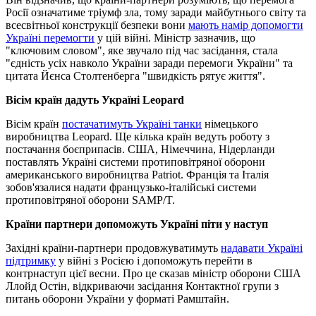
Росії означатиме тріумф зла, тому заради майбутнього світу та
всесвітньої конструкції безпеки вони
мають намір допомогти
Україні перемогти
у цій війні. Міністр зазначив, що
"ключовим словом", яке звучало під час засідання, стала
"єдність усіх навколо України заради перемоги України" та
цитата Йєнса Столтенберга "швидкість рятує життя".
Вісім країн дадуть Україні Leopard
Вісім країн
постачатимуть Україні танки
німецького
виробництва Leopard. Ще кілька країн ведуть роботу з
постачання боєприпасів. США, Німеччина, Нідерланди
поставлять Україні системи протиповітряної оборони
американського виробництва Patriot. Франція та Італія
зобов'язалися надати французько-італійські системи
протиповітряної оборони SAMP/T.
Країни партнери допоможуть Україні піти у наступ
Західні країни-партнери продовжуватимуть
надавати Україні
підтримку
у війні з Росією і допоможуть перейти в
контрнаступ цієї весни. Про це сказав міністр оборони США
Ллойд Остін, відкриваючи засідання Контактної групи з
питань оборони України у форматі Рамштайн.