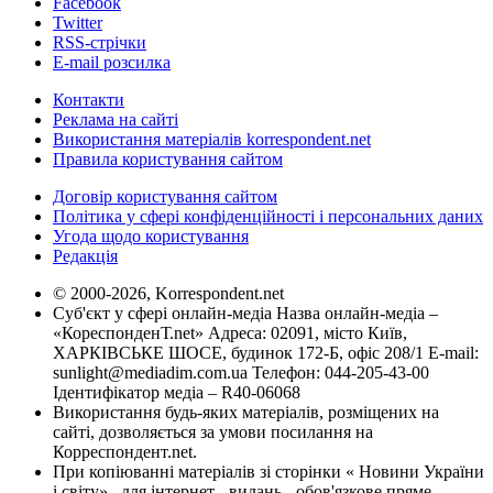
Facebook
Twitter
RSS-стрічки
E-mail розсилка
Контакти
Реклама на сайті
Використання матеріалів korrespondent.net
Правила користування сайтом
Договір користування сайтом
Політика у сфері конфіденційності і персональних даних
Угода щодо користування
Редакція
© 2000-2026, Korrespondent.net
Суб'єкт у сфері онлайн-медіа Назва онлайн-медіа –
«КореспонденТ.net» Адреса: 02091, місто Київ,
ХАРКІВСЬКЕ ШОСЕ, будинок 172-Б, офіс 208/1 E-mail:
sunlight@mediadim.com.ua
Телефон: 044-205-43-00
Ідентифікатор медіа – R40-06068
Використання будь-яких матеріалів, розміщених на
сайті, дозволяється за умови посилання на
Корреспондент.net.
При копіюванні матеріалів зі сторінки « Новини України
і світу» , для інтернет - видань - обов'язкове пряме