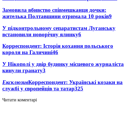
Замовила вбивство співмешканця дочки:
жителька Полтавщини отримала 10 років
9
У підконтрольному сепаратистам Луганську
встановили новорічну ялинку
6
Корреспондент: Історія кохання польського
короля на Галичині
4
6
У Нікополі у двір будинку місцевого журналіста
кинули гранату
3
Ексклюзив
Корреспондент: Українські козаки на
службі у європейців та татар
3
25
Читати коментарі