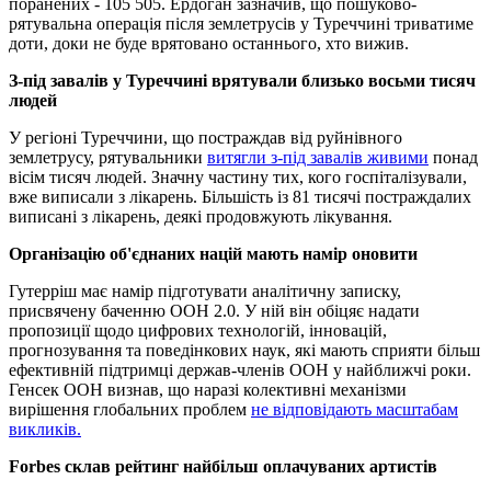
поранених - 105 505. Ердоган зазначив, що пошуково-
рятувальна операція після землетрусів у Туреччині триватиме
доти, доки не буде врятовано останнього, хто вижив.
З-під завалів у Туреччині врятували близько восьми тисяч
людей
У регіоні Туреччини, що постраждав від руйнівного
землетрусу, рятувальники
витягли з-під завалів живими
понад
вісім тисяч людей. Значну частину тих, кого госпіталізували,
вже виписали з лікарень. Більшість із 81 тисячі постраждалих
виписані з лікарень, деякі продовжують лікування.
Організацію об'єднаних націй мають намір оновити
Гутерріш має намір підготувати аналітичну записку,
присвячену баченню ООН 2.0. У ній він обіцяє надати
пропозиції щодо цифрових технологій, інновацій,
прогнозування та поведінкових наук, які мають сприяти більш
ефективній підтримці держав-членів ООН у найближчі роки.
Генсек ООН визнав, що наразі колективні механізми
вирішення глобальних проблем
не відповідають масштабам
викликів.
Forbes склав рейтинг найбільш оплачуваних артистів