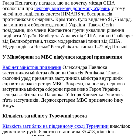
Глава Пентагону нагадав, що на початку місяця США
оголосили про
чергову військову допомогу Україні,
у тому
числі про виділення систем HIMARS та боєприпасів,
протитанкових снарядів. Крім того, було виділено $1,75 млрд.
на зміцнення обороноздатності України. Також Остін
повідомив, що члени Контактної групи ухвалили рішення
виділити Україні Bradley та Abrams від США, танки Challenger
від Великобританії, також модернізовані танки від США,
Нідерландів та Чеської Республіки та танки Т-72 від Польщі.
У Міноборони та МВС відбулися кадрові призначення
Кабінет міністрів призначив
Олександра Павлюка
заступником міністра оборони Олексія Резнікова. Також
сьогодні уряд призначив заступників міністра внутрішніх
справ та держсекретаря МВС. Зокрема, на посаду першого
заступника міністра оборони призначено Героя України,
генерал-лейтенанта Павлюка. У Ігоря Клименка з'явилося
п'ять заступників. Держсекретарем МВС призначено Інну
Ящук.
Кількість загиблих у Туреччині зросла
Кількість загиблих на південному сході Туреччини
внаслідок
двох землетрусів 6 лютого становила 35 418, кількість