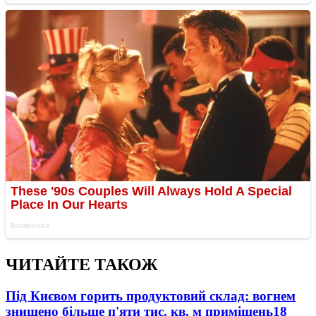
ЧИТАЙТЕ ТАКОЖ
Під Києвом горить продуктовий склад: вогнем
знищено більше п'яти тис. кв. м приміщень
18