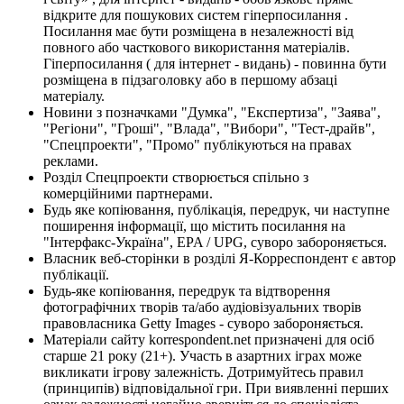
відкрите для пошукових систем гіперпосилання .
Посилання має бути розміщена в незалежності від
повного або часткового використання матеріалів.
Гіперпосилання ( для інтернет - видань) - повинна бути
розміщена в підзаголовку або в першому абзаці
матеріалу.
Новини з позначками "Думка", "Експертиза", "Заява",
"Регіони", "Гроші", "Влада", "Вибори", "Тест-драйв",
"Спецпроекти", "Промо" публікуються на правах
реклами.
Розділ Спецпроекти створюється спільно з
комерційними партнерами.
Будь яке копіювання, публікація, передрук, чи наступне
поширення інформації, що містить посилання на
"Інтерфакс-Україна", EPA / UPG, суворо забороняється.
Власник веб-сторінки в розділі Я-Корреспондент є автор
публікації.
Будь-яке копіювання, передрук та відтворення
фотографічних творів та/або аудіовізуальних творів
правовласника Getty Images - суворо забороняється.
Матеріали сайту korrespondent.net призначені для осіб
старше 21 року (21+). Участь в азартних іграх може
викликати ігрову залежність. Дотримуйтесь правил
(принципів) відповідальної гри. При виявленні перших