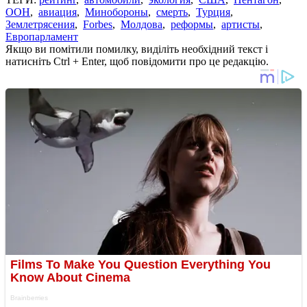
ООН
,
авиация
,
Минобороны
,
смерть
,
Турция
,
Землетрясения
,
Forbes
,
Молдова
,
реформы
,
артисты
,
Европарламент
Якщо ви помітили помилку, виділіть необхідний текст і
натисніть Ctrl + Enter, щоб повідомити про це редакцію.